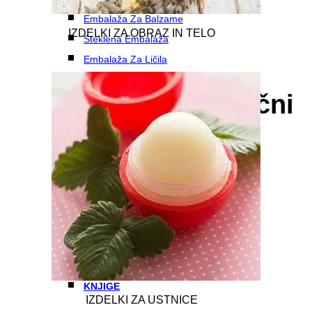
Embalaža Za Balzame
IZDELKI ZA OBRAZ IN TELO
62
Steklena Embalaža
Embalaža Za Ličila
Darilni in praznični
program
Darilne Vrečke
Darilne Vrečke
USTVARJALNI SETI
USTVARJALNI SETI
KNJIGE
KNJIGE
IZDELKI ZA USTNICE
18