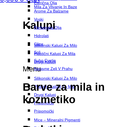
Eterična Olja
Mila Za Vlivanje In Baze
Arome Za Balzame
Voski
Kalupi
Parfumska Olja
Hidrolati
Gline
Silikonski Kalupi Za Milo
Soli
Plastični Kalupi Za Mila
Suho Cvetje
Drugi Kalupi
Menu
Naravne Zeli V Prahu
Silikonski Kalupi Za Milo
Barve za mila in
Plastični Kalupi Za Mila
Drugi Kalupi
kozmetiko
Pripomočki
Pripomočki
Mice – Mineralni Pigmenti