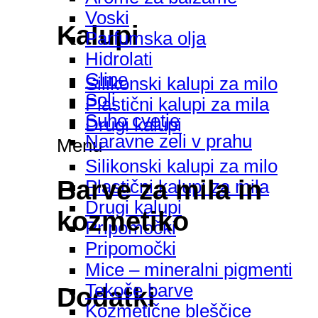
Voski
Kalupi
Parfumska olja
Hidrolati
Gline
Silikonski kalupi za milo
Soli
Plastični kalupi za mila
Suho cvetje
Drugi kalupi
Naravne zeli v prahu
Menu
Silikonski kalupi za milo
Barve za mila in
Plastični kalupi za mila
Drugi kalupi
kozmetiko
Pripomočki
Pripomočki
Mice – mineralni pigmenti
Tekoče barve
Dodatki
Kozmetične bleščice