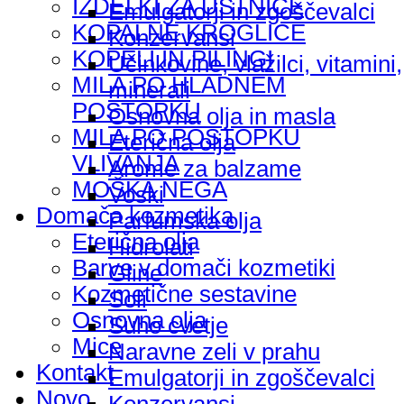
IZDELKI ZA USTNICE
Emulgatorji in zgoščevalci
KOPALNE KROGLICE
Konzervansi
KOPELI IN PILINGI
Učinkovine, vlažilci, vitamini,
MILA PO HLADNEM
minerali
POSTOPKU
Osnovna olja in masla
MILA PO POSTOPKU
Eterična olja
VLIVANJA
Arome za balzame
MOŠKA NEGA
Voski
Domača kozmetika
Parfumska olja
Eterična olja
Hidrolati
Barve v domači kozmetiki
Gline
Kozmetične sestavine
Soli
Osnovna olja
Suho cvetje
Mice
Naravne zeli v prahu
Kontakt
Emulgatorji in zgoščevalci
Novo