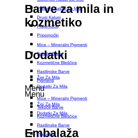
Barve za mila in
Plastični Kalupi Za Mila
Drugi Kalupi
kozmetiko
Pripomočki
Pripomočki
Mice – Mineralni Pigmenti
Dodatki
Tekoče Barve
Kozmetične Bleščice
Rastlinske Barve
Žigi Za Mila
Pigmenti
Menu
Dodatki Za Mila
Menu
Mice – Mineralni Pigmenti
Žigi Za Mila
Tekoče Barve
Dodatki Za Mila
Kozmetične Bleščice
Rastlinske Barve
Embalaža
Pigmenti