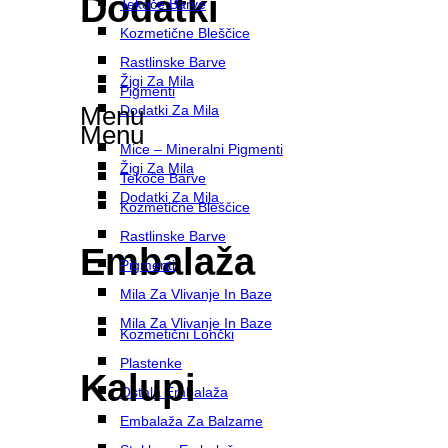
Dodatki
Tekoče Barve
Kozmetične Bleščice
Rastlinske Barve
Žigi Za Mila
Pigmenti
Menu
Dodatki Za Mila
Menu
Mice – Mineralni Pigmenti
Žigi Za Mila
Tekoče Barve
Dodatki Za Mila
Kozmetične Bleščice
Rastlinske Barve
Embalaža
Pigmenti
Mila Za Vlivanje In Baze
Mila Za Vlivanje In Baze
Kozmetični Lončki
Plastenke
Kalupi
Ostala Embalaža
Embalaža Za Balzame