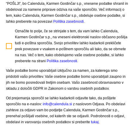
“POŠLJI”, bo Calendula, Karmen Gostinčar s.p., vnesene podatke shranil in
obdeloval za namene priprave odziva na vaše sporočilo. Več informacij o
tem, kako Calendula, Karmen Gostinčar s.p., obdeluje osebne podatke, si
lahko preberete na povezavi
Politika zasebnosti
.
Označite to polje, če se strinjate s tem, da vam lahko Calendula,
Karmen Gostinčar s.p., na vneseni elektronski naslov občasno pošilja
tudi e-poštna sporočila. Svojo privolitev lahko kadarkoli prekličete
prek povezave v vsakem e-poštnem sporočilu ali tako, da se obrnete
na nas. Več o tem, kako obdelujemo vaše osebne podatke, si lahko
preberete na strani
Politika zasebnosti
.
Vaše podatke bomo uporabljali izključno za namen, za katerega smo
pridobili vašo privolitev. Vaše osebne podatke bomo uporabljali zaupno in
jih ne bomo posredovali tretjim osebam. Vašo zasebnost obravnavamo v
skladu z določili GDPR in Zakonom o varstvu osebnih podatkov.
Od prejemanja sporočil se lahko kadarkoli odjavite tako, da pošljete
sporočilo na e-naslov:
info@calendula.si
z naslovom Odjava. Po obdelavi
zahteve za odjavo vam bo podjetje Calendula, Karmen Gostinčar s.p.,
prenehal pošiljati vsebine, od katerih ste se odjavili. Podrobnosti o odjavi,
obdelavi in varovanju osebnih podatkov si preberite
tukaj.