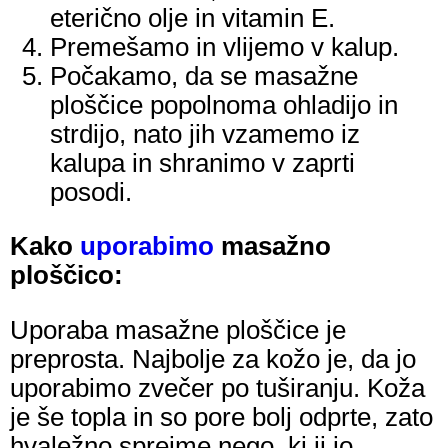
eterično olje in vitamin E.
Premešamo in vlijemo v kalup.
Počakamo, da se masažne
ploščice popolnoma ohladijo in
strdijo, nato jih vzamemo iz
kalupa in shranimo v zaprti
posodi.
Kako
uporabimo
masažno
ploščico:
Uporaba masažne ploščice je
preprosta. Najbolje za kožo je, da jo
uporabimo zvečer po tuširanju. Koža
je še topla in so pore bolj odprte, zato
hvaležno sprejme nego, ki ji jo