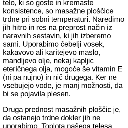
telo, ki so goste in kremaste
konsistence, so masažne ploščice
trdne pri sobni temperaturi. Naredimo
jih hitro in res na preprost način iz
naravnih sestavin, ki jih izberemo
sami. Uporabimo čebelji vosek,
kakavovo ali karitejevo maslo,
mandljevo olje, nekaj kapljic
eteričnega olja, mogoče še vitamin E
(ni pa nujno) in nič drugega. Ker ne
vsebujejo vode, je manj možnosti, da
bi se pojavila plesen.
Druga prednost masažnih ploščic je,
da ostanejo trdne dokler jih ne
uporabimo. Toplota našega telesa