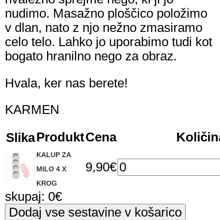
nudimo. Masažno ploščico položimo
v dlan, nato z njo nežno zmasiramo
celo telo. Lahko jo uporabimo tudi kot
bogato hranilno nego za obraz.
Hvala, ker nas berete!
KARMEN
Produkt
Cena
Količin
Slika
KALUP ZA
9,90
€
MILO 4 X
KROG
skupaj:
0
€