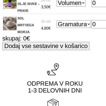
že od
OLJE SIVKE –
3,50
€
PRAVE
SOL
že od
MRTVEGA
4,80
€
MORJA
skupaj:
0
€
ODPREMA V ROKU
1-3 DELOVNIH DNI