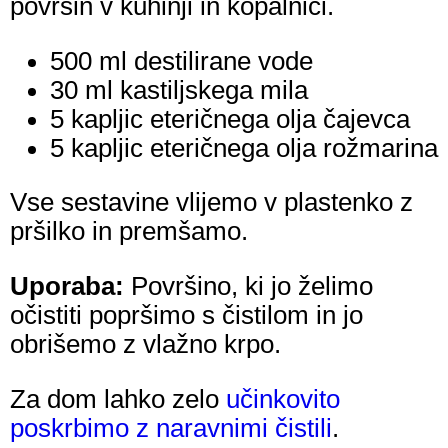
površin v kuhinji in kopalnici.
500 ml destilirane vode
30 ml kastiljskega mila
5 kapljic eteričnega olja čajevca
5 kapljic eteričnega olja rožmarina
Vse sestavine vlijemo v plastenko z
pršilko in premšamo.
Uporaba:
Površino, ki jo želimo
očistiti popršimo s čistilom in jo
obrišemo z vlažno krpo.
Za dom lahko zelo
učinkovito
poskrbimo z naravnimi čistili
.