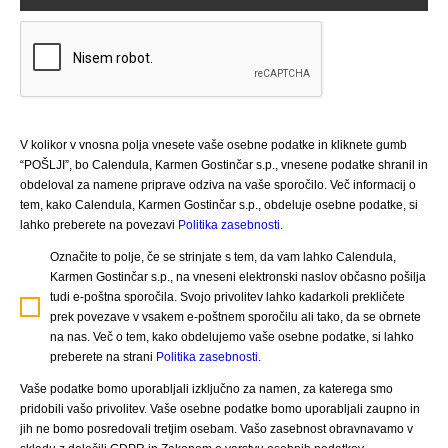
V kolikor v vnosna polja vnesete vaše osebne podatke in kliknete gumb
“POŠLJI”, bo Calendula, Karmen Gostinčar s.p., vnesene podatke shranil in
obdeloval za namene priprave odziva na vaše sporočilo. Več informacij o
tem, kako Calendula, Karmen Gostinčar s.p., obdeluje osebne podatke, si
lahko preberete na povezavi
Politika zasebnosti
.
Označite to polje, če se strinjate s tem, da vam lahko Calendula,
Karmen Gostinčar s.p., na vneseni elektronski naslov občasno pošilja
tudi e-poštna sporočila. Svojo privolitev lahko kadarkoli prekličete
prek povezave v vsakem e-poštnem sporočilu ali tako, da se obrnete
na nas. Več o tem, kako obdelujemo vaše osebne podatke, si lahko
preberete na strani
Politika zasebnosti
.
Vaše podatke bomo uporabljali izključno za namen, za katerega smo
pridobili vašo privolitev. Vaše osebne podatke bomo uporabljali zaupno in
jih ne bomo posredovali tretjim osebam. Vašo zasebnost obravnavamo v