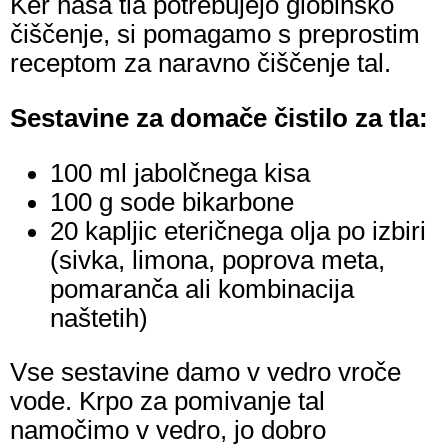
Ker naša tla potrebujejo globinsko
čiščenje, si pomagamo s preprostim
receptom za naravno čiščenje tal.
Sestavine za domače čistilo za tla:
100 ml jabolčnega kisa
100 g sode bikarbone
20 kapljic eteričnega olja po izbiri
(sivka, limona, poprova meta,
pomaranča ali kombinacija
naštetih)
Vse sestavine damo v vedro vroče
vode. Krpo za pomivanje tal
namočimo v vedro, jo dobro