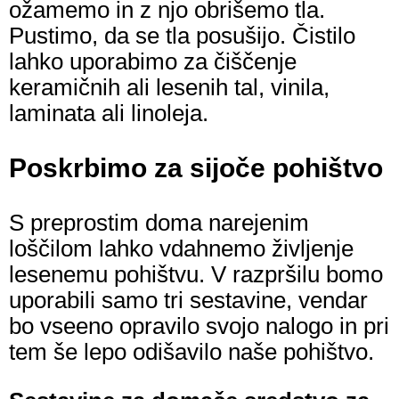
ožamemo in z njo obrišemo tla.
Pustimo, da se tla posušijo. Čistilo
lahko uporabimo za čiščenje
keramičnih ali lesenih tal, vinila,
laminata ali linoleja.
Poskrbimo za sijoče pohištvo
S preprostim doma narejenim
loščilom lahko vdahnemo življenje
lesenemu pohištvu. V razpršilu bomo
uporabili samo tri sestavine, vendar
bo vseeno opravilo svojo nalogo in pri
tem še lepo odišavilo naše pohištvo.