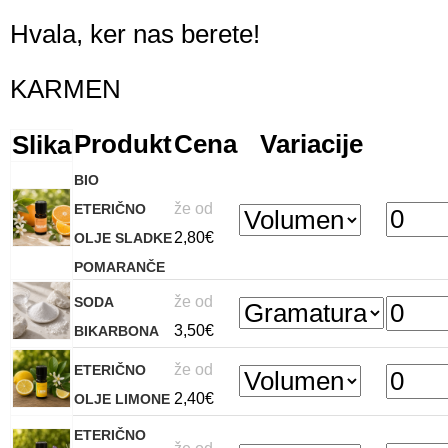
Hvala, ker nas berete!
KARMEN
Produkt
Cena
Variacije
Slika
BIO
že od
ETERIČNO
2,80
€
OLJE SLADKE
POMARANČE
že od
SODA
3,50
€
BIKARBONA
že od
ETERIČNO
2,40
€
OLJE LIMONE
ETERIČNO