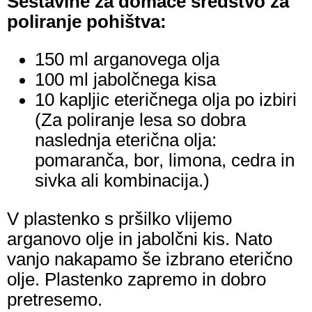
Sestavine za domače sredstvo za
poliranje pohištva:
150 ml arganovega olja
100 ml jabolčnega kisa
10 kapljic eteričnega olja po izbiri
(Za poliranje lesa so dobra
naslednja eterična olja:
pomaranča, bor, limona, cedra in
sivka ali kombinacija.)
V plastenko s pršilko vlijemo
arganovo olje in jabolčni kis. Nato
vanjo nakapamo še izbrano eterično
olje. Plastenko zapremo in dobro
pretresemo.