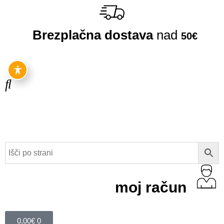
Brezplačna dostava
nad
50€
moj račun
0,00
€
0