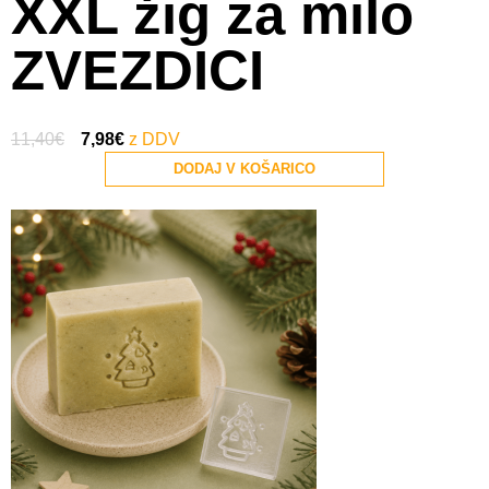
XXL žig za milo
ZVEZDICI
11,40
€
7,98
€
DODAJ V KOŠARICO