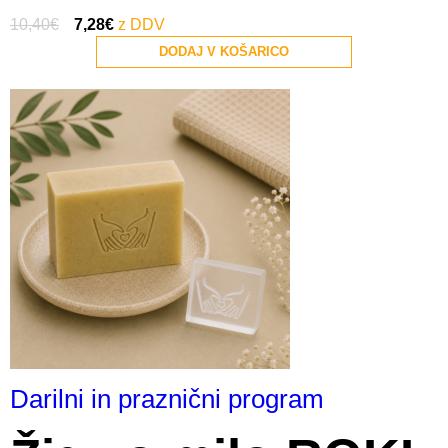
10,40
€
7,28
€
DODAJ V KOŠARICO
Darilni in praznični program