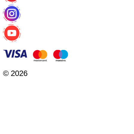
©
2026
Calendula, Karmen Gostinčar s.p.
|
Politika zasebnosti
|
Izjava o dostopnosti
|