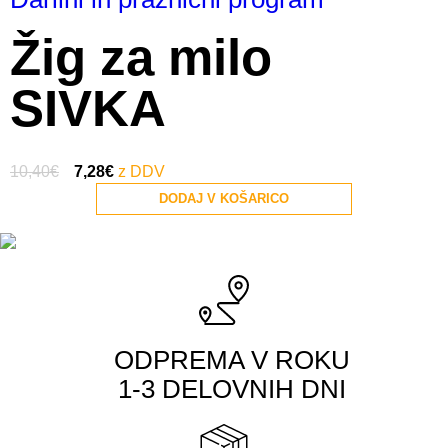
Žig za milo
SIVKA
10,40
€
7,28
€
DODAJ V KOŠARICO
ODPREMA V ROKU
1-3 DELOVNIH DNI