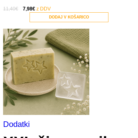
11,40
€
7,98
€
DODAJ V KOŠARICO
Dodatki