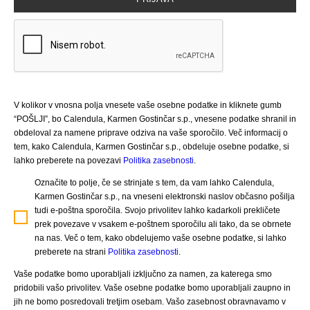
V kolikor v vnosna polja vnesete vaše osebne podatke in kliknete gumb
“POŠLJI”, bo Calendula, Karmen Gostinčar s.p., vnesene podatke shranil in
obdeloval za namene priprave odziva na vaše sporočilo. Več informacij o
tem, kako Calendula, Karmen Gostinčar s.p., obdeluje osebne podatke, si
lahko preberete na povezavi
Politika zasebnosti
.
Označite to polje, če se strinjate s tem, da vam lahko Calendula,
Karmen Gostinčar s.p., na vneseni elektronski naslov občasno pošilja
tudi e-poštna sporočila. Svojo privolitev lahko kadarkoli prekličete
prek povezave v vsakem e-poštnem sporočilu ali tako, da se obrnete
na nas. Več o tem, kako obdelujemo vaše osebne podatke, si lahko
preberete na strani
Politika zasebnosti
.
Vaše podatke bomo uporabljali izključno za namen, za katerega smo
pridobili vašo privolitev. Vaše osebne podatke bomo uporabljali zaupno in
jih ne bomo posredovali tretjim osebam. Vašo zasebnost obravnavamo v