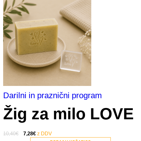
Darilni in praznični program
Žig za milo LOVE
10,40
€
7,28
€