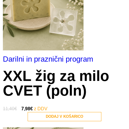
Darilni in praznični program
XXL žig za milo
CVET (poln)
11,40
€
7,98
€
DODAJ V KOŠARICO