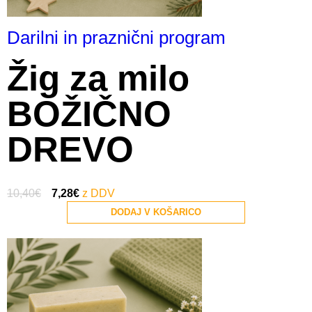
Darilni in praznični program
Žig za milo
BOŽIČNO
DREVO
10,40
€
7,28
€
DODAJ V KOŠARICO