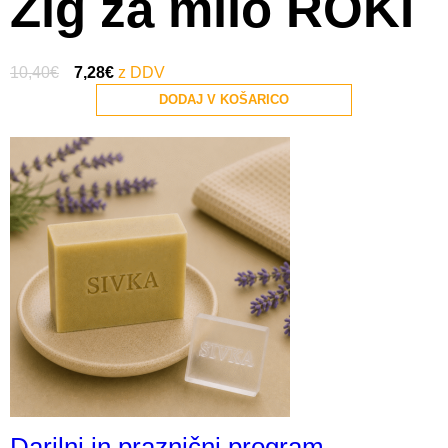
Žig za milo ROKI
10,40
€
7,28
€
DODAJ V KOŠARICO
Darilni in praznični program