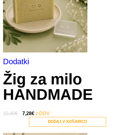
Dodatki
Žig za milo
HANDMADE
10,40
€
7,28
€
DODAJ V KOŠARICO