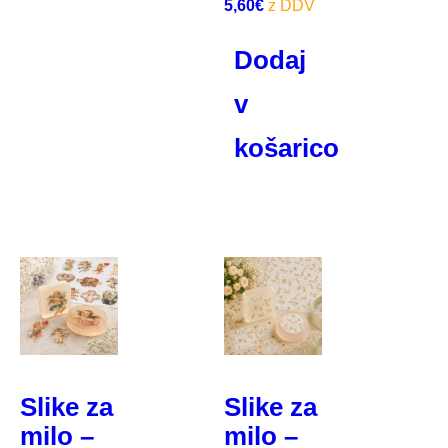
5,60
€
Dodaj
v
košarico
Slike za
Slike za
milo –
milo –