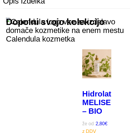
Opis Izdelka
Dopolni svojo kolekcijo
Hidrolat
MELISE
– BIO
že od
2,80
€