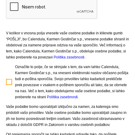
V kolikor v vnosna polja vnesete vaše osebne podatke in kliknete gumb
“POŠLJI”, bo Calendula, Karmen Gostinčar s.p., vnesene podatke shranil in
obdeloval za namene priprave odziva na vaše sporočilo. Več informacij o
tem, kako Calendula, Karmen Gostinčar s.p., obdeluje osebne podatke, si
lahko preberete na povezavi
Politika zasebnosti
.
Označite to polje, če se strinjate s tem, da vam lahko Calendula,
Karmen Gostinčar s.p., na vneseni elektronski naslov občasno pošilja
tudi e-poštna sporočila. Svojo privolitev lahko kadarkoli prekličete
prek povezave v vsakem e-poštnem sporočilu ali tako, da se obrnete
na nas. Več o tem, kako obdelujemo vaše osebne podatke, si lahko
preberete na strani
Politika zasebnosti
.
Vaše podatke bomo uporabljali izključno za namen, za katerega smo
pridobili vašo privolitev. Vaše osebne podatke bomo uporabljali zaupno in
jih ne bomo posredovali tretjim osebam. Vašo zasebnost obravnavamo v
skladu z določili GDPR in Zakonom o varstvu osebnih podatkov.
Od prejemanja sporočil se lahko kadarkoli odjavite tako, da pošljete