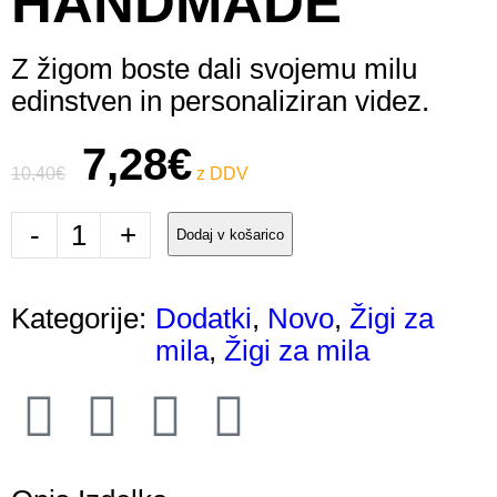
HANDMADE
Z žigom boste dali svojemu milu
edinstven in personaliziran videz.
7,28
€
10,40
€
-
+
Dodaj v košarico
Kategorije:
Dodatki
,
Novo
,
Žigi za
mila
,
Žigi za mila