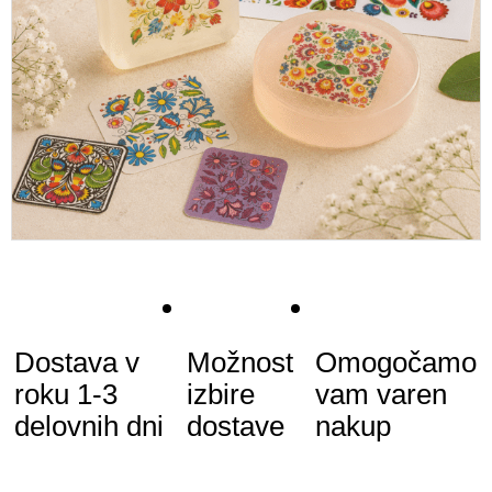
Dostava v
Možnost
Omogočamo
roku
1-3
izbire
vam
varen
delovnih dni
dostave
nakup