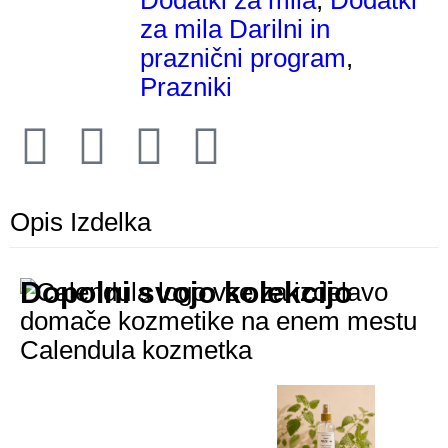
Dodatki za mila
,
Dodatki
za mila Darilni in
praznični program
,
Prazniki
Opis Izdelka
Dopolni svojo kolekcijo