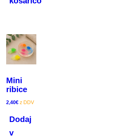
košarico
Mini
ribice
2,40
€
Dodaj
v