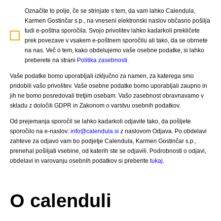
Označite to polje, če se strinjate s tem, da vam lahko Calendula,
Karmen Gostinčar s.p., na vneseni elektronski naslov občasno pošilja
tudi e-poštna sporočila. Svojo privolitev lahko kadarkoli prekličete
prek povezave v vsakem e-poštnem sporočilu ali tako, da se obrnete
na nas. Več o tem, kako obdelujemo vaše osebne podatke, si lahko
preberete na strani
Politika zasebnosti
.
Vaše podatke bomo uporabljali izključno za namen, za katerega smo
pridobili vašo privolitev. Vaše osebne podatke bomo uporabljali zaupno in
jih ne bomo posredovali tretjim osebam. Vašo zasebnost obravnavamo v
skladu z določili GDPR in Zakonom o varstvu osebnih podatkov.
Od prejemanja sporočil se lahko kadarkoli odjavite tako, da pošljete
sporočilo na e-naslov:
info@calendula.si
z naslovom Odjava. Po obdelavi
zahteve za odjavo vam bo podjetje Calendula, Karmen Gostinčar s.p.,
prenehal pošiljati vsebine, od katerih ste se odjavili. Podrobnosti o odjavi,
obdelavi in varovanju osebnih podatkov si preberite
tukaj.
O calenduli