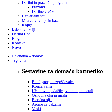
Darilni in praznični program
Prazniki
Darilne vrečke
Ustvarjalni seti
Mila za vlivanje in baze
Knjige
Izdelki v akciji
Darilni Boni
Blog
Kontakt
Novo
Calendula – domov
Trgovina
Sestavine za domačo kozmetiko
Emulgatorji in zgoščevalci
Konzervansi
Učinkovine, vlažilci, vitamini, minerali
Osnovna olja in masla
Eterična olja
Arome za balzame
Voski