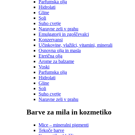
Parfumska olja
Hidrolati
Gline
Soli
Suho cvetje
Naravne zeli v prahu
Emulgatorji in zgoščevalci
Konzervansi
Učinkovine, vlažilci, vitamini, minerali
Osnovna olja in masla
Eterična olja
Arome za balzame
Voski
Parfumska olja
Hidrolati
Gline
Soli
Suho cvetje
Naravne zeli v prahu
Barve za mila in kozmetiko
Mice – mineralni pigmenti
Tekoče barve