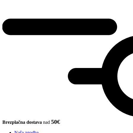
50€
Brezplačna dostava
nad
Naša zgodba