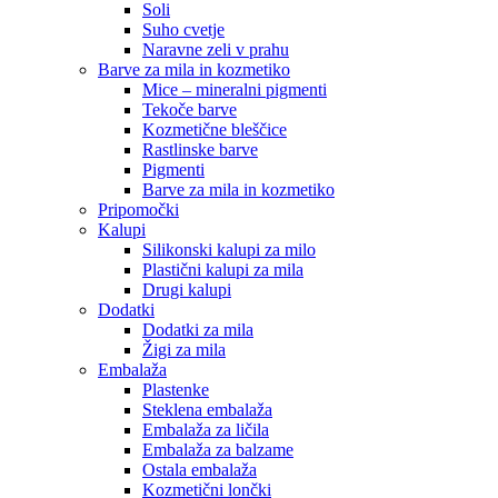
Soli
Suho cvetje
Naravne zeli v prahu
Barve za mila in kozmetiko
Mice – mineralni pigmenti
Tekoče barve
Kozmetične bleščice
Rastlinske barve
Pigmenti
Barve za mila in kozmetiko
Pripomočki
Kalupi
Silikonski kalupi za milo
Plastični kalupi za mila
Drugi kalupi
Dodatki
Dodatki za mila
Žigi za mila
Embalaža
Plastenke
Steklena embalaža
Embalaža za ličila
Embalaža za balzame
Ostala embalaža
Kozmetični lončki