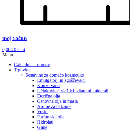
moj račun
0,00
€
0
Cart
Menu
Calendula – domov
Trgovina
Sestavine za domačo kozmetiko
Emulgatorji in zgoščevalci
Konzervansi
Učinkovine, vlažilci, vitamini, minerali
Eterična olja
Osnovna olja in masla
Arome za balzame
Voski
Parfumska olja
Hidrolati
Gline