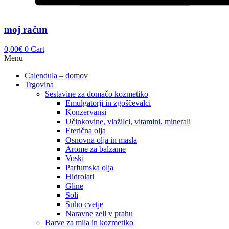
moj račun
0,00
€
0
Cart
Menu
Calendula – domov
Trgovina
Sestavine za domačo kozmetiko
Emulgatorji in zgoščevalci
Konzervansi
Učinkovine, vlažilci, vitamini, minerali
Eterična olja
Osnovna olja in masla
Arome za balzame
Voski
Parfumska olja
Hidrolati
Gline
Soli
Suho cvetje
Naravne zeli v prahu
Barve za mila in kozmetiko