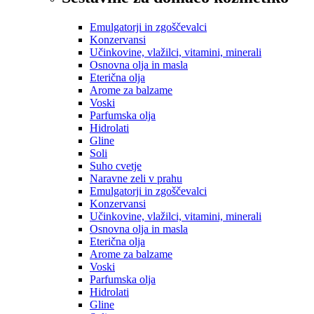
Emulgatorji in zgoščevalci
Konzervansi
Učinkovine, vlažilci, vitamini, minerali
Osnovna olja in masla
Eterična olja
Arome za balzame
Voski
Parfumska olja
Hidrolati
Gline
Soli
Suho cvetje
Naravne zeli v prahu
Emulgatorji in zgoščevalci
Konzervansi
Učinkovine, vlažilci, vitamini, minerali
Osnovna olja in masla
Eterična olja
Arome za balzame
Voski
Parfumska olja
Hidrolati
Gline