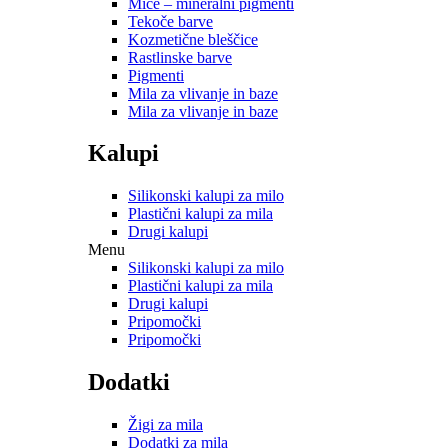
Mice – mineralni pigmenti
Tekoče barve
Kozmetične bleščice
Rastlinske barve
Pigmenti
Mila za vlivanje in baze
Mila za vlivanje in baze
Kalupi
Silikonski kalupi za milo
Plastični kalupi za mila
Drugi kalupi
Menu
Silikonski kalupi za milo
Plastični kalupi za mila
Drugi kalupi
Pripomočki
Pripomočki
Dodatki
Žigi za mila
Dodatki za mila