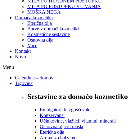
MILA PO HLADNEM POSTOPKU
MILA PO POSTOPKU VLIVANJA
MOŠKA NEGA
Domača kozmetika
Eterična olja
Barve v domači kozmetiki
Kozmetične sestavine
Osnovna olja
Mice
Kontakt
Novo
Menu
Calendula – domov
Trgovina
Sestavine za domačo kozmetiko
Emulgatorji in zgoščevalci
Konzervansi
Učinkovine, vlažilci, vitamini, minerali
Osnovna olja in masla
Eterična olja
Arome za balzame