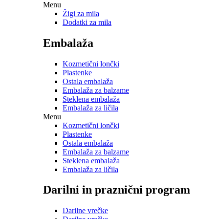
Menu
Žigi za mila
Dodatki za mila
Embalaža
Kozmetični lončki
Plastenke
Ostala embalaža
Embalaža za balzame
Steklena embalaža
Embalaža za ličila
Menu
Kozmetični lončki
Plastenke
Ostala embalaža
Embalaža za balzame
Steklena embalaža
Embalaža za ličila
Darilni in praznični program
Darilne vrečke