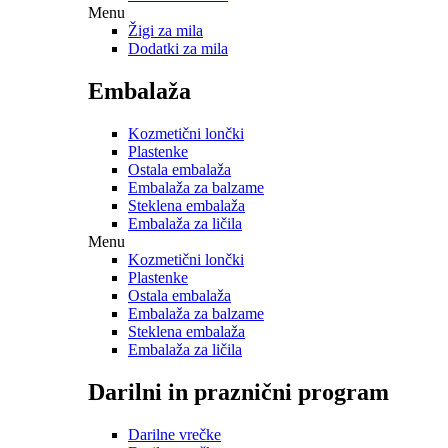
Menu
Žigi za mila
Dodatki za mila
Embalaža
Kozmetični lončki
Plastenke
Ostala embalaža
Embalaža za balzame
Steklena embalaža
Embalaža za ličila
Menu
Kozmetični lončki
Plastenke
Ostala embalaža
Embalaža za balzame
Steklena embalaža
Embalaža za ličila
Darilni in praznični program
Darilne vrečke