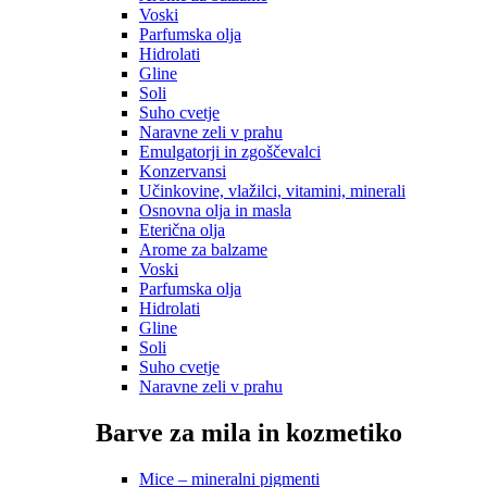
Voski
Parfumska olja
Hidrolati
Gline
Soli
Suho cvetje
Naravne zeli v prahu
Emulgatorji in zgoščevalci
Konzervansi
Učinkovine, vlažilci, vitamini, minerali
Osnovna olja in masla
Eterična olja
Arome za balzame
Voski
Parfumska olja
Hidrolati
Gline
Soli
Suho cvetje
Naravne zeli v prahu
Barve za mila in kozmetiko
Mice – mineralni pigmenti