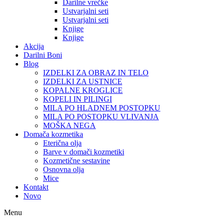
Darilne vrečke
Ustvarjalni seti
Ustvarjalni seti
Knjige
Knjige
Akcija
Darilni Boni
Blog
IZDELKI ZA OBRAZ IN TELO
IZDELKI ZA USTNICE
KOPALNE KROGLICE
KOPELI IN PILINGI
MILA PO HLADNEM POSTOPKU
MILA PO POSTOPKU VLIVANJA
MOŠKA NEGA
Domača kozmetika
Eterična olja
Barve v domači kozmetiki
Kozmetične sestavine
Osnovna olja
Mice
Kontakt
Novo
Menu