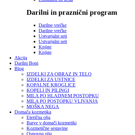
Darilni in praznični program
Darilne vrečke
Darilne vrečke
Ustvarjalni seti
Ustvarjalni seti
Knjige
Knjige
Akcija
Darilni Boni
Blog
IZDELKI ZA OBRAZ IN TELO
IZDELKI ZA USTNICE
KOPALNE KROGLICE
KOPELI IN PILINGI
MILA PO HLADNEM POSTOPKU
MILA PO POSTOPKU VLIVANJA
MOŠKA NEGA
Domača kozmetika
Eterična olja
Barve v domači kozmetiki
Kozmetične sestavine
Osnovna olja