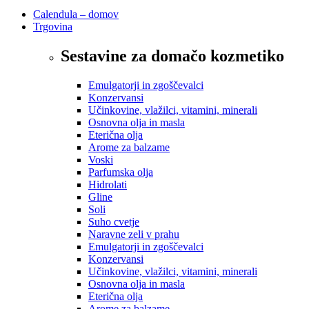
Calendula – domov
Trgovina
Sestavine za domačo kozmetiko
Emulgatorji in zgoščevalci
Konzervansi
Učinkovine, vlažilci, vitamini, minerali
Osnovna olja in masla
Eterična olja
Arome za balzame
Voski
Parfumska olja
Hidrolati
Gline
Soli
Suho cvetje
Naravne zeli v prahu
Emulgatorji in zgoščevalci
Konzervansi
Učinkovine, vlažilci, vitamini, minerali
Osnovna olja in masla
Eterična olja
Arome za balzame