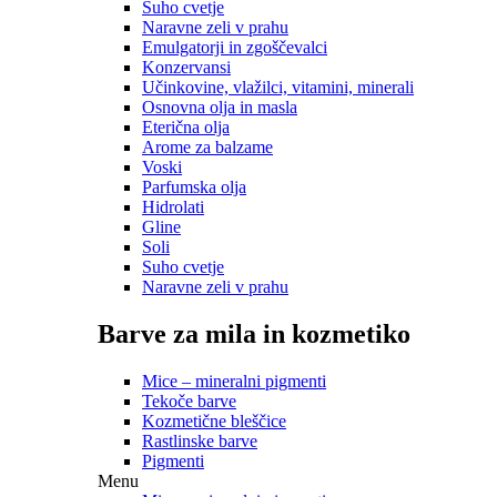
Suho cvetje
Naravne zeli v prahu
Emulgatorji in zgoščevalci
Konzervansi
Učinkovine, vlažilci, vitamini, minerali
Osnovna olja in masla
Eterična olja
Arome za balzame
Voski
Parfumska olja
Hidrolati
Gline
Soli
Suho cvetje
Naravne zeli v prahu
Barve za mila in kozmetiko
Mice – mineralni pigmenti
Tekoče barve
Kozmetične bleščice
Rastlinske barve
Pigmenti
Menu