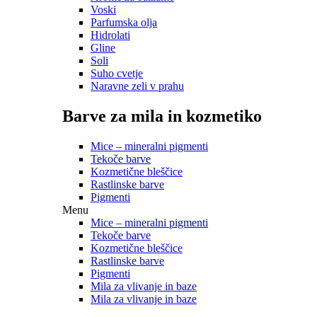
Voski
Parfumska olja
Hidrolati
Gline
Soli
Suho cvetje
Naravne zeli v prahu
Barve za mila in kozmetiko
Mice – mineralni pigmenti
Tekoče barve
Kozmetične bleščice
Rastlinske barve
Pigmenti
Menu
Mice – mineralni pigmenti
Tekoče barve
Kozmetične bleščice
Rastlinske barve
Pigmenti
Mila za vlivanje in baze
Mila za vlivanje in baze