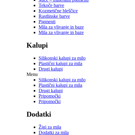
Tekoče barve
Kozmetične bleščice
Rastlinske barve
Pigmenti
Mila za vlivanje in baze
Mila za vlivanje in baze
Kalupi
Silikonski kalupi za milo
Plastični kalupi za mila
Drugi kalupi
Menu
Silikonski kalupi za milo
Plastični kalupi za mila
Drugi kalupi
Pripomočki
Pripomočki
Dodatki
Žigi za mila
Dodatki za mila