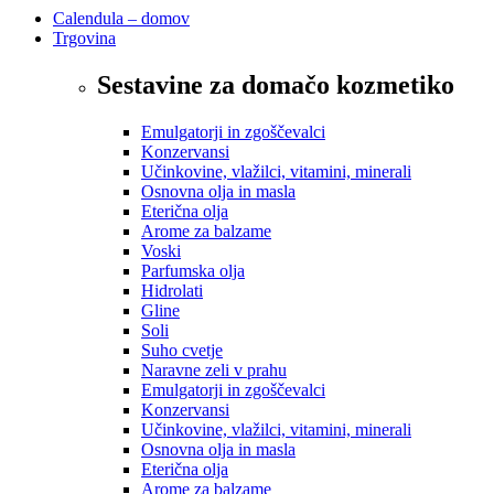
Calendula – domov
Trgovina
Sestavine za domačo kozmetiko
Emulgatorji in zgoščevalci
Konzervansi
Učinkovine, vlažilci, vitamini, minerali
Osnovna olja in masla
Eterična olja
Arome za balzame
Voski
Parfumska olja
Hidrolati
Gline
Soli
Suho cvetje
Naravne zeli v prahu
Emulgatorji in zgoščevalci
Konzervansi
Učinkovine, vlažilci, vitamini, minerali
Osnovna olja in masla
Eterična olja
Arome za balzame