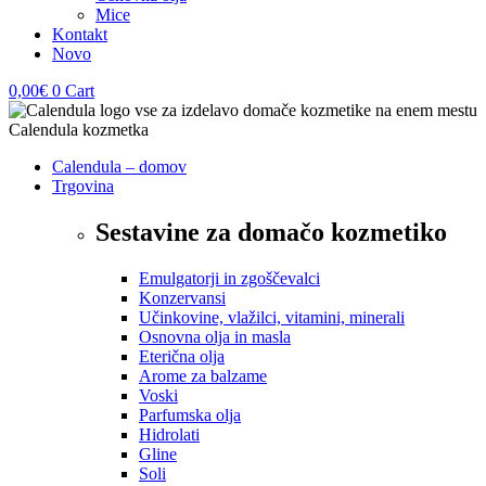
Mice
Kontakt
Novo
0,00
€
0
Cart
Calendula – domov
Trgovina
Sestavine za domačo kozmetiko
Emulgatorji in zgoščevalci
Konzervansi
Učinkovine, vlažilci, vitamini, minerali
Osnovna olja in masla
Eterična olja
Arome za balzame
Voski
Parfumska olja
Hidrolati
Gline
Soli