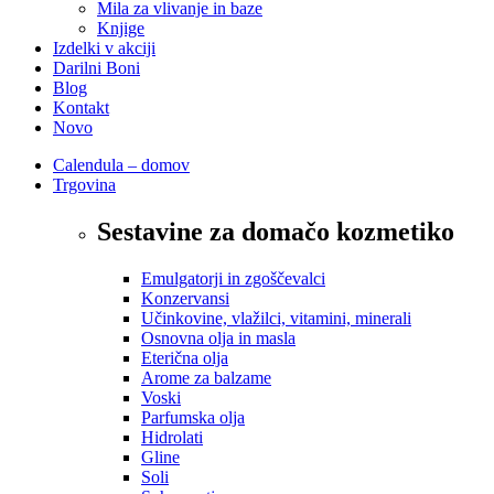
Mila za vlivanje in baze
Knjige
Izdelki v akciji
Darilni Boni
Blog
Kontakt
Novo
Calendula – domov
Trgovina
Sestavine za domačo kozmetiko
Emulgatorji in zgoščevalci
Konzervansi
Učinkovine, vlažilci, vitamini, minerali
Osnovna olja in masla
Eterična olja
Arome za balzame
Voski
Parfumska olja
Hidrolati
Gline
Soli