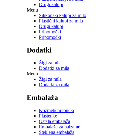
Drugi kalupi
Menu
Silikonski kalupi za milo
Plastični kalupi za mila
Drugi kalupi
Pripomočki
Pripomočki
Dodatki
Žigi za mila
Dodatki za mila
Menu
Žigi za mila
Dodatki za mila
Embalaža
Kozmetični lončki
Plastenke
Ostala embalaža
Embalaža za balzame
Steklena embalaža