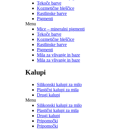
Tekoče barve
Kozmetične bleščice
Rastlinske barve
Pigmenti
Menu
Mice – mineralni pigmenti
Tekoče barve
Kozmetične bleščice
Rastlinske barve
Pigmenti
Mila za vlivanje in baze
Mila za vlivanje in baze
Kalupi
Silikonski kalupi za milo
Plastični kalupi za mila
Drugi kalupi
Menu
Silikonski kalupi za milo
Plastični kalupi za mila
Drugi kalupi
Pripomočki
Pripomočki