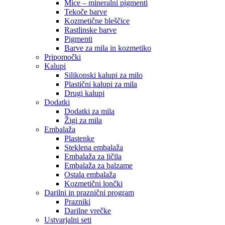
Mice – mineralni pigmenti
Tekoče barve
Kozmetične bleščice
Rastlinske barve
Pigmenti
Barve za mila in kozmetiko
Pripomočki
Kalupi
Silikonski kalupi za milo
Plastični kalupi za mila
Drugi kalupi
Dodatki
Dodatki za mila
Žigi za mila
Embalaža
Plastenke
Steklena embalaža
Embalaža za ličila
Embalaža za balzame
Ostala embalaža
Kozmetični lončki
Darilni in praznični program
Prazniki
Darilne vrečke
Ustvarjalni seti