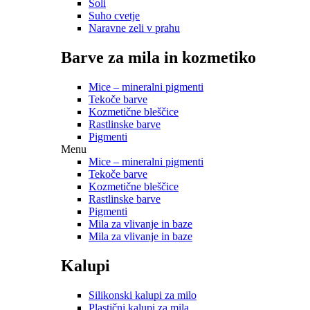
Soli
Suho cvetje
Naravne zeli v prahu
Barve za mila in kozmetiko
Mice – mineralni pigmenti
Tekoče barve
Kozmetične bleščice
Rastlinske barve
Pigmenti
Menu
Mice – mineralni pigmenti
Tekoče barve
Kozmetične bleščice
Rastlinske barve
Pigmenti
Mila za vlivanje in baze
Mila za vlivanje in baze
Kalupi
Silikonski kalupi za milo
Plastični kalupi za mila