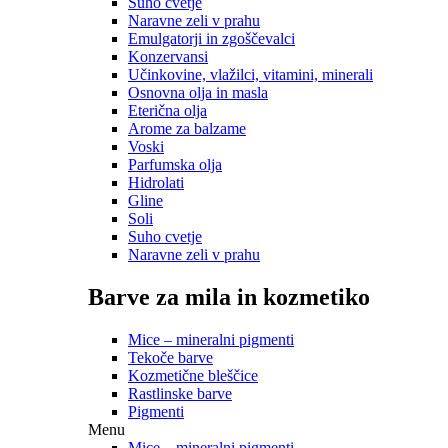
Suho cvetje
Naravne zeli v prahu
Emulgatorji in zgoščevalci
Konzervansi
Učinkovine, vlažilci, vitamini, minerali
Osnovna olja in masla
Eterična olja
Arome za balzame
Voski
Parfumska olja
Hidrolati
Gline
Soli
Suho cvetje
Naravne zeli v prahu
Barve za mila in kozmetiko
Mice – mineralni pigmenti
Tekoče barve
Kozmetične bleščice
Rastlinske barve
Pigmenti
Menu
Mice – mineralni pigmenti