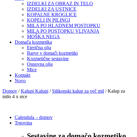
IZDELKI ZA OBRAZ IN TELO
IZDELKI ZA USTNICE
KOPALNE KROGLICE
KOPELI IN PILINGI
MILA PO HLADNEM POSTOPKU
MILA PO POSTOPKU VLIVANJA
MOŠKA NEGA
Domača kozmetika
Eterična olja
Barve v domači kozmetiki
Kozmetične sestavine
Osnovna olja
Mice
Kontakt
Novo
Domov
/
Kalupi Kalupi
/
Silikonski kalup za več mil
/ Kalup za
milo 4 x srce
Calendula – domov
Trgovina
Sestavine za domačo kozmetiko