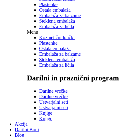
Plastenke
Ostala embalaža
Embalaža za balzame
Steklena embalaža
Embalaža za ličila
Menu
Kozmetični lončki
Plastenke
Ostala embalaža
Embalaža za balzame
Steklena embalaža
Embalaža za ličila
Darilni in praznični program
Darilne vrečke
Darilne vrečke
Ustvarjalni seti
Ustvarjalni seti
Knjige
Knjige
Akcija
Darilni Boni
Blog