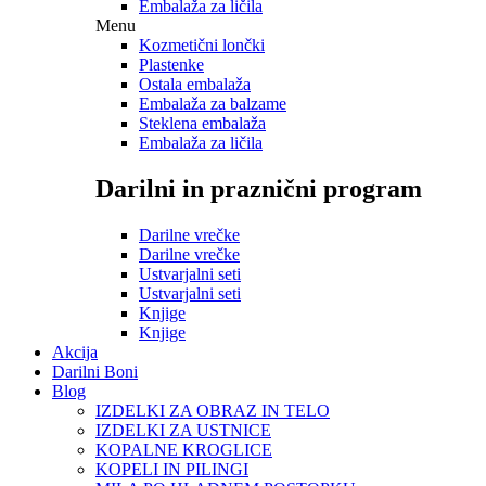
Embalaža za ličila
Menu
Kozmetični lončki
Plastenke
Ostala embalaža
Embalaža za balzame
Steklena embalaža
Embalaža za ličila
Darilni in praznični program
Darilne vrečke
Darilne vrečke
Ustvarjalni seti
Ustvarjalni seti
Knjige
Knjige
Akcija
Darilni Boni
Blog
IZDELKI ZA OBRAZ IN TELO
IZDELKI ZA USTNICE
KOPALNE KROGLICE
KOPELI IN PILINGI