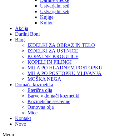
Darilne vrečke
Ustvarjalni seti
Ustvarjalni seti
Knjige
Knjige
Akcija
Darilni Boni
Blog
IZDELKI ZA OBRAZ IN TELO
IZDELKI ZA USTNICE
KOPALNE KROGLICE
KOPELI IN PILINGI
MILA PO HLADNEM POSTOPKU
MILA PO POSTOPKU VLIVANJA
MOŠKA NEGA
Domača kozmetika
Eterična olja
Barve v domači kozmetiki
Kozmetične sestavine
Osnovna olja
Mice
Kontakt
Novo
Menu