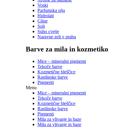
Voski
Parfumska olja
Hidrolati
Gline
Soli
Suho cvetje
Naravne zeli v prahu
Barve za mila in kozmetiko
Mice – mineralni pigmenti
Tekoče barve
Kozmetične bleščice
Rastlinske barve
Pigmenti
Menu
Mice – mineralni pigmenti
Tekoče barve
Kozmetične bleščice
Rastlinske barve
Pigmenti
Mila za vlivanje in baze
Mila za vlivanje in baze