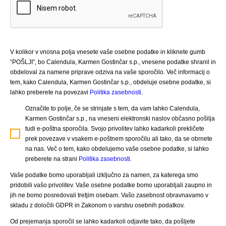
V kolikor v vnosna polja vnesete vaše osebne podatke in kliknete gumb
“POŠLJI”, bo Calendula, Karmen Gostinčar s.p., vnesene podatke shranil in
obdeloval za namene priprave odziva na vaše sporočilo. Več informacij o
tem, kako Calendula, Karmen Gostinčar s.p., obdeluje osebne podatke, si
lahko preberete na povezavi
Politika zasebnosti
.
Označite to polje, če se strinjate s tem, da vam lahko Calendula,
Karmen Gostinčar s.p., na vneseni elektronski naslov občasno pošilja
tudi e-poštna sporočila. Svojo privolitev lahko kadarkoli prekličete
prek povezave v vsakem e-poštnem sporočilu ali tako, da se obrnete
na nas. Več o tem, kako obdelujemo vaše osebne podatke, si lahko
preberete na strani
Politika zasebnosti
.
Vaše podatke bomo uporabljali izključno za namen, za katerega smo
pridobili vašo privolitev. Vaše osebne podatke bomo uporabljali zaupno in
jih ne bomo posredovali tretjim osebam. Vašo zasebnost obravnavamo v
skladu z določili GDPR in Zakonom o varstvu osebnih podatkov.
Od prejemanja sporočil se lahko kadarkoli odjavite tako, da pošljete