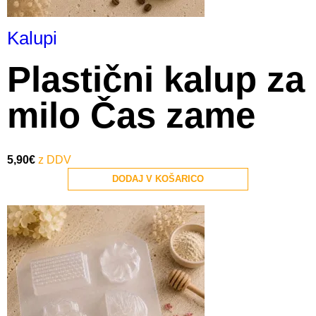
Kalupi
Plastični kalup za
milo Čas zame
5,90
€
DODAJ V KOŠARICO