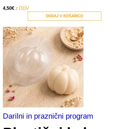
4,50
€
DODAJ V KOŠARICO
Darilni in praznični program