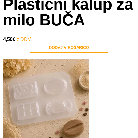
Plastični kalup za
milo BUČA
4,50
€
DODAJ V KOŠARICO