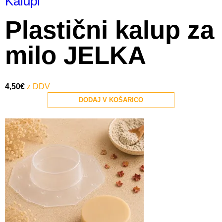
Kalupi
Plastični kalup za
milo JELKA
4,50
€
DODAJ V KOŠARICO