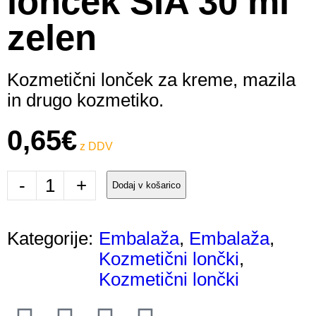
lonček SIA 30 ml
zelen
Kozmetični lonček za kreme, mazila
in drugo kozmetiko.
0,65
€
-
+
Dodaj v košarico
Kategorije:
Embalaža
,
Embalaža
,
Kozmetični lončki
,
Kozmetični lončki