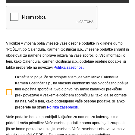
V kolikor v vnosna polja vnesete vaše osebne podatke in kliknete gumb
“POŠLJI”, bo Calendula, Karmen Gostinčar s.p., vnesene podatke shranil in
obdeloval za namene priprave odziva na vaše sporočilo. Več informacij o
tem, kako Calendula, Karmen Gostinčar s.p., obdeluje osebne podatke, si
lahko preberete na povezavi
Politika zasebnosti
.
Označite to polje, če se strinjate s tem, da vam lahko Calendula,
Karmen Gostinčar s.p., na vneseni elektronski naslov občasno pošilja
tudi e-poštna sporočila. Svojo privolitev lahko kadarkoli prekličete
prek povezave v vsakem e-poštnem sporočilu ali tako, da se obrnete
na nas. Več o tem, kako obdelujemo vaše osebne podatke, si lahko
preberete na strani
Politika zasebnosti
.
Vaše podatke bomo uporabljali izključno za namen, za katerega smo
pridobili vašo privolitev. Vaše osebne podatke bomo uporabljali zaupno in
jih ne bomo posredovali tretjim osebam. Vašo zasebnost obravnavamo v
skladu z določili GDPR in Zakonom o varstvu osebnih podatkov.