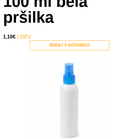
100 ml bela
pršilka
1,10
€
DODAJ V KOŠARICO