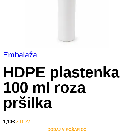
Embalaža
HDPE plastenka
100 ml roza
pršilka
1,10
€
DODAJ V KOŠARICO