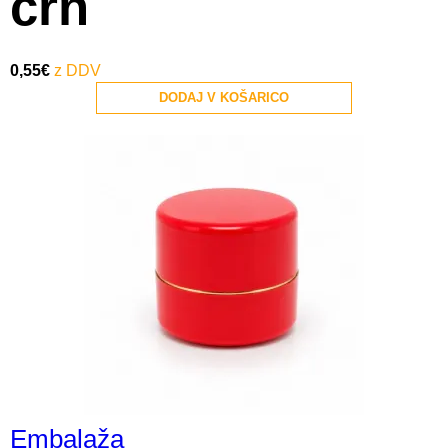
črn
0,55
€
DODAJ V KOŠARICO
Embalaža