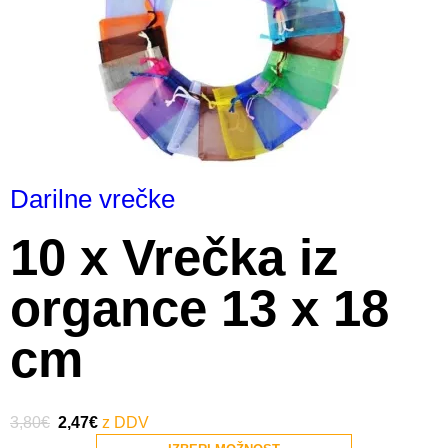
Darilne vrečke
10 x Vrečka iz
organce 13 x 18
cm
3,80
€
2,47
€