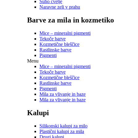
Suho cvetje
Naravne zeli v prahu
Barve za mila in kozmetiko
Mice – mineralni pigmenti
Tekoče barve
Kozmetične bleščice
Rastlinske barve
Pigmenti
Menu
Mice – mineralni pigmenti
Tekoče barve
Kozmetične bleščice
Rastlinske barve
Pigmenti
Mila za vlivanje in baze
Mila za vlivanje in baze
Kalupi
Silikonski kalupi za milo
Plastični kalupi za mila
Drugi kalupi