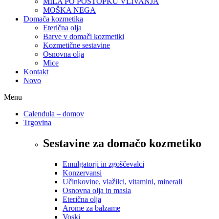
MILA PO POSTOPKU VLIVANJA
MOŠKA NEGA
Domača kozmetika
Eterična olja
Barve v domači kozmetiki
Kozmetične sestavine
Osnovna olja
Mice
Kontakt
Novo
Menu
Calendula – domov
Trgovina
Sestavine za domačo kozmetiko
Emulgatorji in zgoščevalci
Konzervansi
Učinkovine, vlažilci, vitamini, minerali
Osnovna olja in masla
Eterična olja
Arome za balzame
Voski