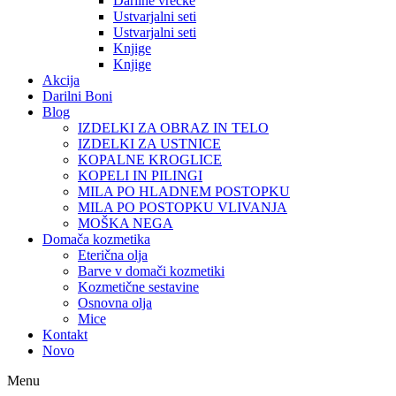
Darilne vrečke
Ustvarjalni seti
Ustvarjalni seti
Knjige
Knjige
Akcija
Darilni Boni
Blog
IZDELKI ZA OBRAZ IN TELO
IZDELKI ZA USTNICE
KOPALNE KROGLICE
KOPELI IN PILINGI
MILA PO HLADNEM POSTOPKU
MILA PO POSTOPKU VLIVANJA
MOŠKA NEGA
Domača kozmetika
Eterična olja
Barve v domači kozmetiki
Kozmetične sestavine
Osnovna olja
Mice
Kontakt
Novo
Menu