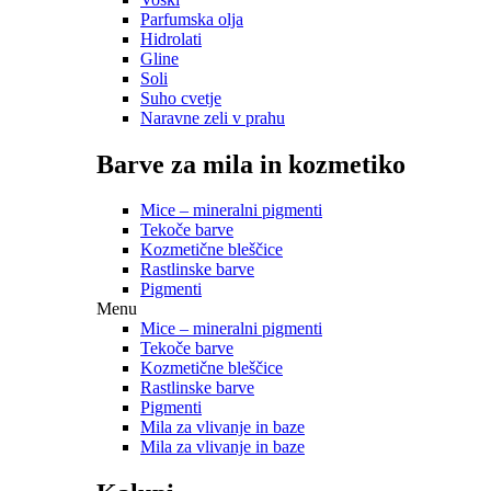
Parfumska olja
Hidrolati
Gline
Soli
Suho cvetje
Naravne zeli v prahu
Barve za mila in kozmetiko
Mice – mineralni pigmenti
Tekoče barve
Kozmetične bleščice
Rastlinske barve
Pigmenti
Menu
Mice – mineralni pigmenti
Tekoče barve
Kozmetične bleščice
Rastlinske barve
Pigmenti
Mila za vlivanje in baze
Mila za vlivanje in baze