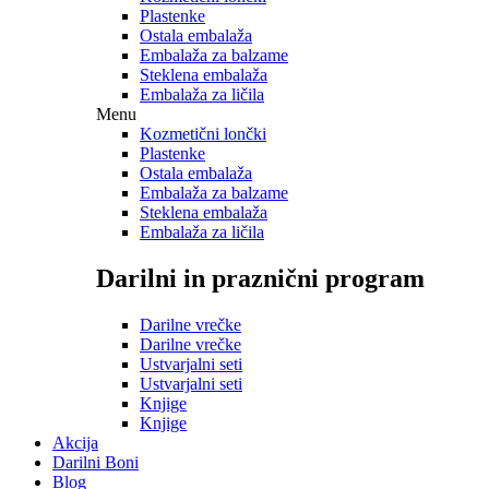
Plastenke
Ostala embalaža
Embalaža za balzame
Steklena embalaža
Embalaža za ličila
Menu
Kozmetični lončki
Plastenke
Ostala embalaža
Embalaža za balzame
Steklena embalaža
Embalaža za ličila
Darilni in praznični program
Darilne vrečke
Darilne vrečke
Ustvarjalni seti
Ustvarjalni seti
Knjige
Knjige
Akcija
Darilni Boni
Blog