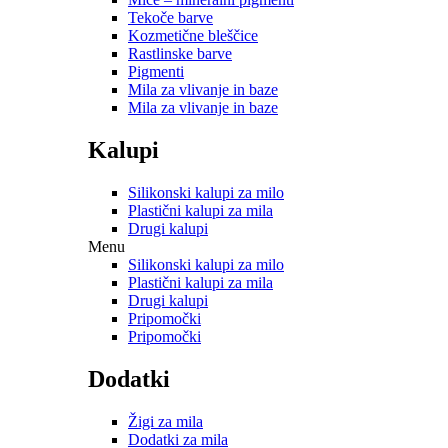
Tekoče barve
Kozmetične bleščice
Rastlinske barve
Pigmenti
Mila za vlivanje in baze
Mila za vlivanje in baze
Kalupi
Silikonski kalupi za milo
Plastični kalupi za mila
Drugi kalupi
Menu
Silikonski kalupi za milo
Plastični kalupi za mila
Drugi kalupi
Pripomočki
Pripomočki
Dodatki
Žigi za mila
Dodatki za mila