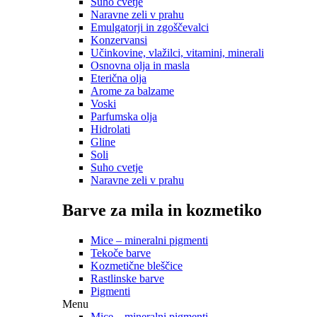
Suho cvetje
Naravne zeli v prahu
Emulgatorji in zgoščevalci
Konzervansi
Učinkovine, vlažilci, vitamini, minerali
Osnovna olja in masla
Eterična olja
Arome za balzame
Voski
Parfumska olja
Hidrolati
Gline
Soli
Suho cvetje
Naravne zeli v prahu
Barve za mila in kozmetiko
Mice – mineralni pigmenti
Tekoče barve
Kozmetične bleščice
Rastlinske barve
Pigmenti
Menu
Mice – mineralni pigmenti