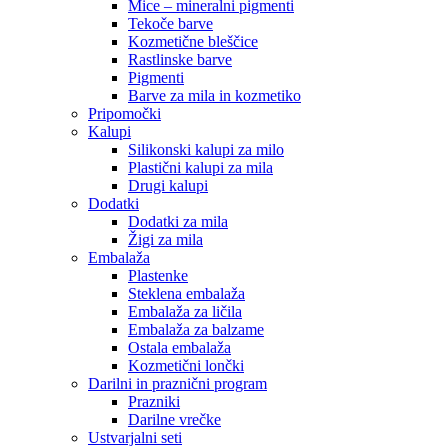
Mice – mineralni pigmenti
Tekoče barve
Kozmetične bleščice
Rastlinske barve
Pigmenti
Barve za mila in kozmetiko
Pripomočki
Kalupi
Silikonski kalupi za milo
Plastični kalupi za mila
Drugi kalupi
Dodatki
Dodatki za mila
Žigi za mila
Embalaža
Plastenke
Steklena embalaža
Embalaža za ličila
Embalaža za balzame
Ostala embalaža
Kozmetični lončki
Darilni in praznični program
Prazniki
Darilne vrečke
Ustvarjalni seti