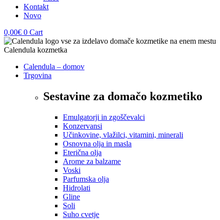
Kontakt
Novo
0,00
€
0
Cart
Calendula – domov
Trgovina
Sestavine za domačo kozmetiko
Emulgatorji in zgoščevalci
Konzervansi
Učinkovine, vlažilci, vitamini, minerali
Osnovna olja in masla
Eterična olja
Arome za balzame
Voski
Parfumska olja
Hidrolati
Gline
Soli
Suho cvetje