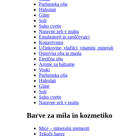
Parfumska olja
Hidrolati
Gline
Soli
Suho cvetje
Naravne zeli v prahu
Emulgatorji in zgoščevalci
Konzervansi
Učinkovine, vlažilci, vitamini, minerali
Osnovna olja in masla
Eterična olja
Arome za balzame
Voski
Parfumska olja
Hidrolati
Gline
Soli
Suho cvetje
Naravne zeli v prahu
Barve za mila in kozmetiko
Mice – mineralni pigmenti
Tekoče barve