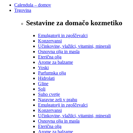
Calendula – domov
Trgovina
Sestavine za domačo kozmetiko
Emulgatorji in zgoščevalci
Konzervansi
Učinkovine, vlažilci, vitamini, minerali
Osnovna olja in masla
Eterična olja
Arome za balzame
Voski
Parfumska olja
Hidrolati
Gline
Soli
Suho cvetje
Naravne zeli v prahu
Emulgatorji in zgoščevalci
Konzervansi
Učinkovine, vlažilci, vitamini, minerali
Osnovna olja in masla
Eterična olja
Arome za balzame