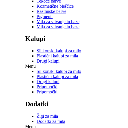
Tekoče barve
Kozmetične bleščice
Rastlinske barve
Pigmenti
Mila za vlivanje in baze
Mila za vlivanje in baze
Kalupi
Silikonski kalupi za milo
Plastični kalupi za mila
Drugi kalupi
Menu
Silikonski kalupi za milo
Plastični kalupi za mila
Drugi kalupi
Pripomočki
Pripomočki
Dodatki
Žigi za mila
Dodatki za mila
Menu