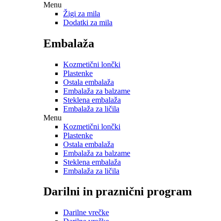
Menu
Žigi za mila
Dodatki za mila
Embalaža
Kozmetični lončki
Plastenke
Ostala embalaža
Embalaža za balzame
Steklena embalaža
Embalaža za ličila
Menu
Kozmetični lončki
Plastenke
Ostala embalaža
Embalaža za balzame
Steklena embalaža
Embalaža za ličila
Darilni in praznični program
Darilne vrečke