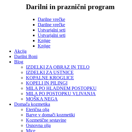
Darilni in praznični program
Darilne vrečke
Darilne vrečke
Ustvarjalni seti
Ustvarjalni seti
Knjige
Knjige
Akcija
Darilni Boni
Blog
IZDELKI ZA OBRAZ IN TELO
IZDELKI ZA USTNICE
KOPALNE KROGLICE
KOPELI IN PILINGI
MILA PO HLADNEM POSTOPKU
MILA PO POSTOPKU VLIVANJA
MOŠKA NEGA
Domača kozmetika
Eterična olja
Barve v domači kozmetiki
Kozmetične sestavine
Osnovna olja
Mice