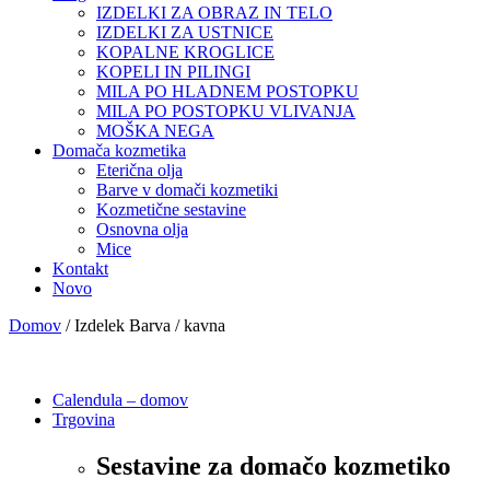
IZDELKI ZA OBRAZ IN TELO
IZDELKI ZA USTNICE
KOPALNE KROGLICE
KOPELI IN PILINGI
MILA PO HLADNEM POSTOPKU
MILA PO POSTOPKU VLIVANJA
MOŠKA NEGA
Domača kozmetika
Eterična olja
Barve v domači kozmetiki
Kozmetične sestavine
Osnovna olja
Mice
Kontakt
Novo
Domov
/ Izdelek Barva / kavna
Calendula – domov
Trgovina
Sestavine za domačo kozmetiko