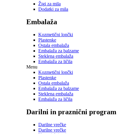
Žigi za mila
Dodatki za mila
Embalaža
Kozmetični lončki
Plastenke
Ostala embalaža
Embalaža za balzame
Steklena embalaža
Embalaža za ličila
Menu
Kozmetični lončki
Plastenke
Ostala embalaža
Embalaža za balzame
Steklena embalaža
Embalaža za ličila
Darilni in praznični program
Darilne vrečke
Darilne vrečke