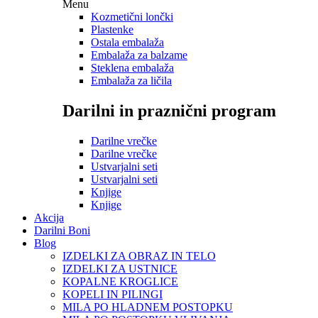
Menu
Kozmetični lončki
Plastenke
Ostala embalaža
Embalaža za balzame
Steklena embalaža
Embalaža za ličila
Darilni in praznični program
Darilne vrečke
Darilne vrečke
Ustvarjalni seti
Ustvarjalni seti
Knjige
Knjige
Akcija
Darilni Boni
Blog
IZDELKI ZA OBRAZ IN TELO
IZDELKI ZA USTNICE
KOPALNE KROGLICE
KOPELI IN PILINGI
MILA PO HLADNEM POSTOPKU