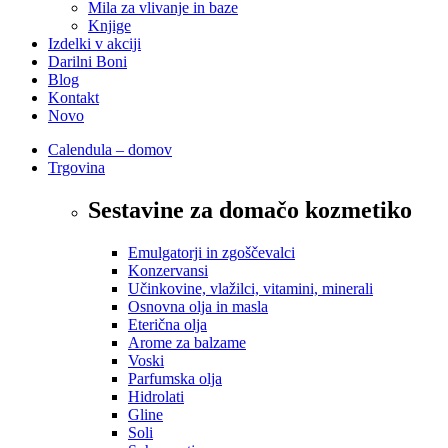
Mila za vlivanje in baze
Knjige
Izdelki v akciji
Darilni Boni
Blog
Kontakt
Novo
Calendula – domov
Trgovina
Sestavine za domačo kozmetiko
Emulgatorji in zgoščevalci
Konzervansi
Učinkovine, vlažilci, vitamini, minerali
Osnovna olja in masla
Eterična olja
Arome za balzame
Voski
Parfumska olja
Hidrolati
Gline
Soli