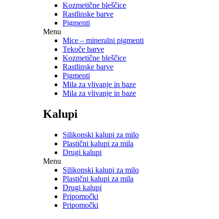
Kozmetične bleščice
Rastlinske barve
Pigmenti
Menu
Mice – mineralni pigmenti
Tekoče barve
Kozmetične bleščice
Rastlinske barve
Pigmenti
Mila za vlivanje in baze
Mila za vlivanje in baze
Kalupi
Silikonski kalupi za milo
Plastični kalupi za mila
Drugi kalupi
Menu
Silikonski kalupi za milo
Plastični kalupi za mila
Drugi kalupi
Pripomočki
Pripomočki