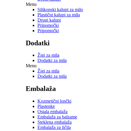
Menu
Silikonski kalupi za milo
Plastični kalupi za mila
Drugi kalupi
Pripomočki
Pripomočki
Dodatki
Žigi za mila
Dodatki za mila
Menu
Žigi za mila
Dodatki za mila
Embalaža
Kozmetični lončki
Plastenke
Ostala embalaža
Embalaža za balzame
Steklena embalaža
Embalaža za ličila