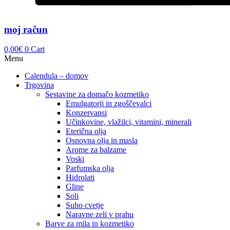
moj račun
0,00
€
0
Cart
Menu
Calendula – domov
Trgovina
Sestavine za domačo kozmetiko
Emulgatorji in zgoščevalci
Konzervansi
Učinkovine, vlažilci, vitamini, minerali
Eterična olja
Osnovna olja in masla
Arome za balzame
Voski
Parfumska olja
Hidrolati
Gline
Soli
Suho cvetje
Naravne zeli v prahu
Barve za mila in kozmetiko