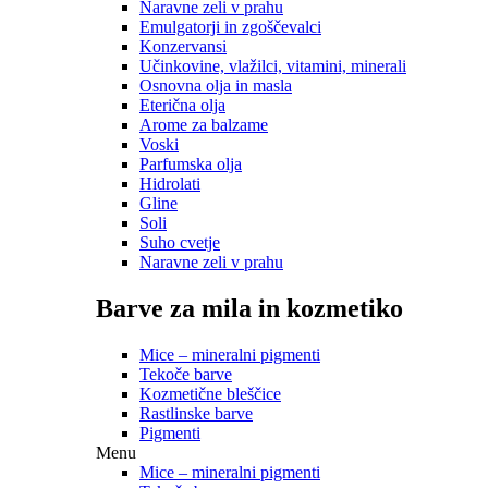
Naravne zeli v prahu
Emulgatorji in zgoščevalci
Konzervansi
Učinkovine, vlažilci, vitamini, minerali
Osnovna olja in masla
Eterična olja
Arome za balzame
Voski
Parfumska olja
Hidrolati
Gline
Soli
Suho cvetje
Naravne zeli v prahu
Barve za mila in kozmetiko
Mice – mineralni pigmenti
Tekoče barve
Kozmetične bleščice
Rastlinske barve
Pigmenti
Menu
Mice – mineralni pigmenti