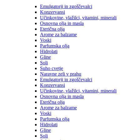
Emulgatorji in zgoščevalci
Konzervansi
Učinkovine, vlažilci, vitamini, minerali
Osnovna olja in masla
Eterična olja
Arome za balzame
Voski
Parfumska olja
Hidrolati
Gline
Soli
Suho cvetje
Naravne zeli v prahu
Emulgatorji in zgoščevalci
Konzervansi
Učinkovine, vlažilci, vitamini, minerali
Osnovna olja in masla
Eterična olja
Arome za balzame
Voski
Parfumska olja
Hidrolati
Gline
Soli