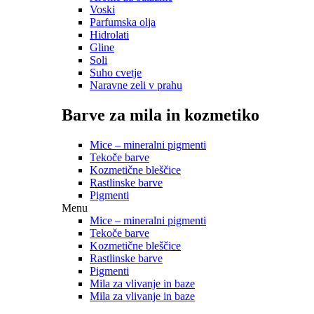
Voski
Parfumska olja
Hidrolati
Gline
Soli
Suho cvetje
Naravne zeli v prahu
Barve za mila in kozmetiko
Mice – mineralni pigmenti
Tekoče barve
Kozmetične bleščice
Rastlinske barve
Pigmenti
Menu
Mice – mineralni pigmenti
Tekoče barve
Kozmetične bleščice
Rastlinske barve
Pigmenti
Mila za vlivanje in baze
Mila za vlivanje in baze