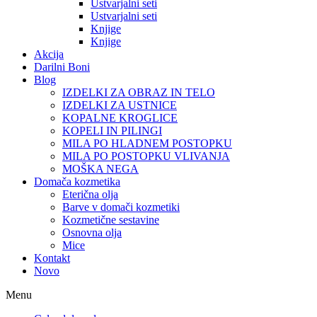
Ustvarjalni seti
Ustvarjalni seti
Knjige
Knjige
Akcija
Darilni Boni
Blog
IZDELKI ZA OBRAZ IN TELO
IZDELKI ZA USTNICE
KOPALNE KROGLICE
KOPELI IN PILINGI
MILA PO HLADNEM POSTOPKU
MILA PO POSTOPKU VLIVANJA
MOŠKA NEGA
Domača kozmetika
Eterična olja
Barve v domači kozmetiki
Kozmetične sestavine
Osnovna olja
Mice
Kontakt
Novo
Menu