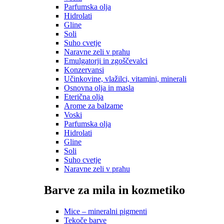
Parfumska olja
Hidrolati
Gline
Soli
Suho cvetje
Naravne zeli v prahu
Emulgatorji in zgoščevalci
Konzervansi
Učinkovine, vlažilci, vitamini, minerali
Osnovna olja in masla
Eterična olja
Arome za balzame
Voski
Parfumska olja
Hidrolati
Gline
Soli
Suho cvetje
Naravne zeli v prahu
Barve za mila in kozmetiko
Mice – mineralni pigmenti
Tekoče barve