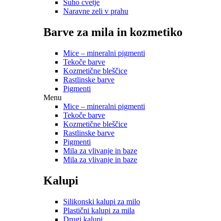
Suho cvetje
Naravne zeli v prahu
Barve za mila in kozmetiko
Mice – mineralni pigmenti
Tekoče barve
Kozmetične bleščice
Rastlinske barve
Pigmenti
Menu
Mice – mineralni pigmenti
Tekoče barve
Kozmetične bleščice
Rastlinske barve
Pigmenti
Mila za vlivanje in baze
Mila za vlivanje in baze
Kalupi
Silikonski kalupi za milo
Plastični kalupi za mila
Drugi kalupi