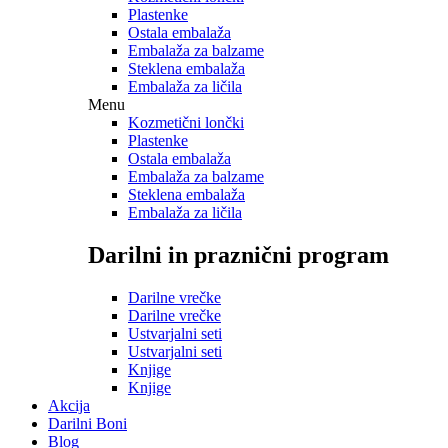
Plastenke
Ostala embalaža
Embalaža za balzame
Steklena embalaža
Embalaža za ličila
Menu
Kozmetični lončki
Plastenke
Ostala embalaža
Embalaža za balzame
Steklena embalaža
Embalaža za ličila
Darilni in praznični program
Darilne vrečke
Darilne vrečke
Ustvarjalni seti
Ustvarjalni seti
Knjige
Knjige
Akcija
Darilni Boni
Blog