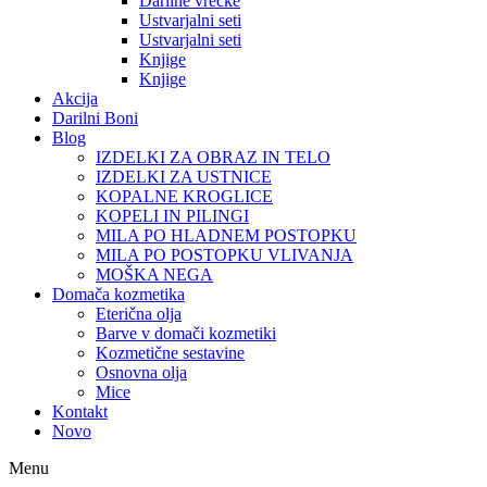
Darilne vrečke
Ustvarjalni seti
Ustvarjalni seti
Knjige
Knjige
Akcija
Darilni Boni
Blog
IZDELKI ZA OBRAZ IN TELO
IZDELKI ZA USTNICE
KOPALNE KROGLICE
KOPELI IN PILINGI
MILA PO HLADNEM POSTOPKU
MILA PO POSTOPKU VLIVANJA
MOŠKA NEGA
Domača kozmetika
Eterična olja
Barve v domači kozmetiki
Kozmetične sestavine
Osnovna olja
Mice
Kontakt
Novo
Menu