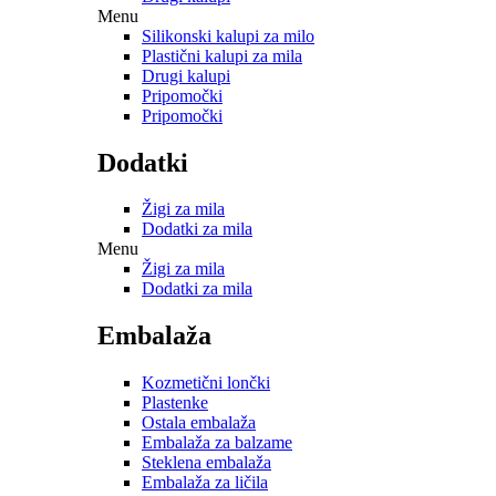
Menu
Silikonski kalupi za milo
Plastični kalupi za mila
Drugi kalupi
Pripomočki
Pripomočki
Dodatki
Žigi za mila
Dodatki za mila
Menu
Žigi za mila
Dodatki za mila
Embalaža
Kozmetični lončki
Plastenke
Ostala embalaža
Embalaža za balzame
Steklena embalaža
Embalaža za ličila