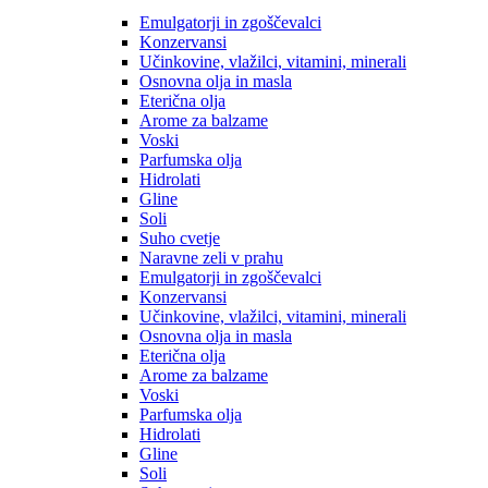
Emulgatorji in zgoščevalci
Konzervansi
Učinkovine, vlažilci, vitamini, minerali
Osnovna olja in masla
Eterična olja
Arome za balzame
Voski
Parfumska olja
Hidrolati
Gline
Soli
Suho cvetje
Naravne zeli v prahu
Emulgatorji in zgoščevalci
Konzervansi
Učinkovine, vlažilci, vitamini, minerali
Osnovna olja in masla
Eterična olja
Arome za balzame
Voski
Parfumska olja
Hidrolati
Gline
Soli