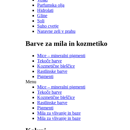
Parfumska olja
Hidrolati
Gline
Soli
Suho cvetje
Naravne zeli v prahu
Barve za mila in kozmetiko
Mice – mineralni pigmenti
Tekoče barve
Kozmetične bleščice
Rastlinske barve
Pigmenti
Menu
Mice – mineralni pigmenti
Tekoče barve
Kozmetične bleščice
Rastlinske barve
Pigmenti
Mila za vlivanje in baze
Mila za vlivanje in baze