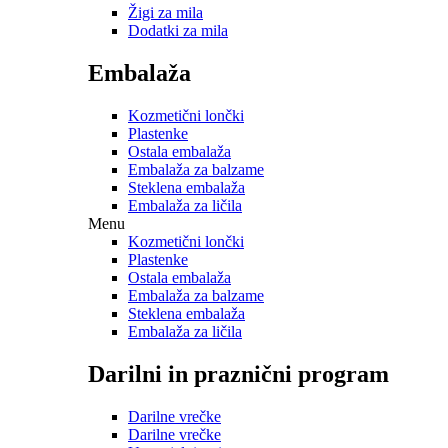
Žigi za mila
Dodatki za mila
Embalaža
Kozmetični lončki
Plastenke
Ostala embalaža
Embalaža za balzame
Steklena embalaža
Embalaža za ličila
Menu
Kozmetični lončki
Plastenke
Ostala embalaža
Embalaža za balzame
Steklena embalaža
Embalaža za ličila
Darilni in praznični program
Darilne vrečke
Darilne vrečke