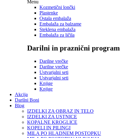
Menu
Kozmetični lončki
Plastenke
Ostala embalaža
Embalaža za balzame
Steklena embalaža
Embalaža za ličila
Darilni in praznični program
Darilne vrečke
Darilne vrečke
Ustvarjalni seti
Ustvarjalni seti
Knjige
Knjige
Akcija
Darilni Boni
Blog
IZDELKI ZA OBRAZ IN TELO
IZDELKI ZA USTNICE
KOPALNE KROGLICE
KOPELI IN PILINGI
MILA PO HLADNEM POSTOPKU