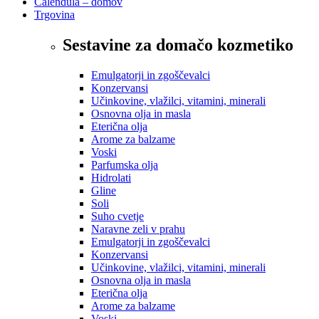
Calendula – domov
Trgovina
Sestavine za domačo kozmetiko
Emulgatorji in zgoščevalci
Konzervansi
Učinkovine, vlažilci, vitamini, minerali
Osnovna olja in masla
Eterična olja
Arome za balzame
Voski
Parfumska olja
Hidrolati
Gline
Soli
Suho cvetje
Naravne zeli v prahu
Emulgatorji in zgoščevalci
Konzervansi
Učinkovine, vlažilci, vitamini, minerali
Osnovna olja in masla
Eterična olja
Arome za balzame
Voski