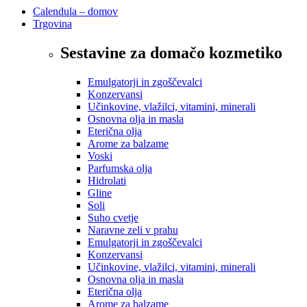
Calendula – domov
Trgovina
Sestavine za domačo kozmetiko
Emulgatorji in zgoščevalci
Konzervansi
Učinkovine, vlažilci, vitamini, minerali
Osnovna olja in masla
Eterična olja
Arome za balzame
Voski
Parfumska olja
Hidrolati
Gline
Soli
Suho cvetje
Naravne zeli v prahu
Emulgatorji in zgoščevalci
Konzervansi
Učinkovine, vlažilci, vitamini, minerali
Osnovna olja in masla
Eterična olja
Arome za balzame