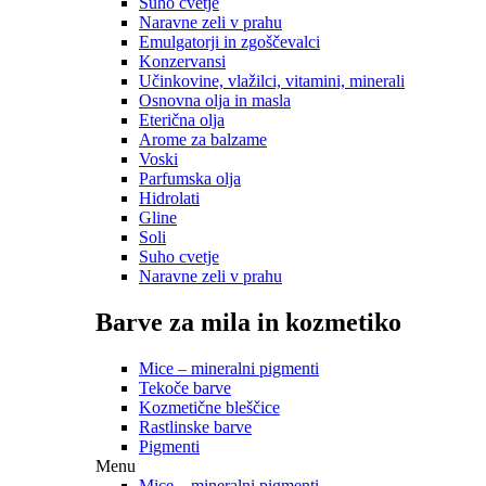
Suho cvetje
Naravne zeli v prahu
Emulgatorji in zgoščevalci
Konzervansi
Učinkovine, vlažilci, vitamini, minerali
Osnovna olja in masla
Eterična olja
Arome za balzame
Voski
Parfumska olja
Hidrolati
Gline
Soli
Suho cvetje
Naravne zeli v prahu
Barve za mila in kozmetiko
Mice – mineralni pigmenti
Tekoče barve
Kozmetične bleščice
Rastlinske barve
Pigmenti
Menu
Mice – mineralni pigmenti