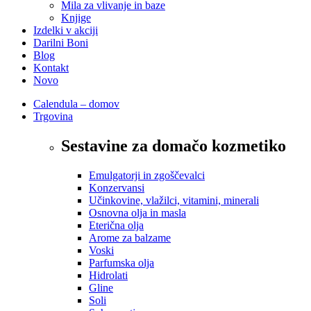
Mila za vlivanje in baze
Knjige
Izdelki v akciji
Darilni Boni
Blog
Kontakt
Novo
Calendula – domov
Trgovina
Sestavine za domačo kozmetiko
Emulgatorji in zgoščevalci
Konzervansi
Učinkovine, vlažilci, vitamini, minerali
Osnovna olja in masla
Eterična olja
Arome za balzame
Voski
Parfumska olja
Hidrolati
Gline
Soli