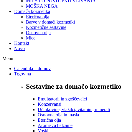
MILA PO POSTOPKU VLIVANJA
MOŠKA NEGA
Domača kozmetika
Eterična olja
Barve v domači kozmetiki
Kozmetične sestavine
Osnovna olja
Mice
Kontakt
Novo
Menu
Calendula – domov
Trgovina
Sestavine za domačo kozmetiko
Emulgatorji in zgoščevalci
Konzervansi
Učinkovine, vlažilci, vitamini, minerali
Osnovna olja in masla
Eterična olja
Arome za balzame
Voski