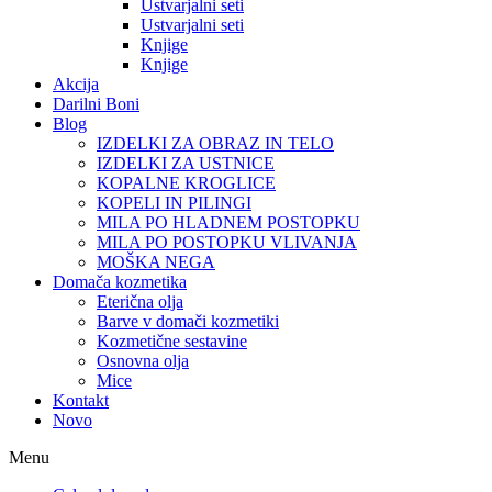
Ustvarjalni seti
Ustvarjalni seti
Knjige
Knjige
Akcija
Darilni Boni
Blog
IZDELKI ZA OBRAZ IN TELO
IZDELKI ZA USTNICE
KOPALNE KROGLICE
KOPELI IN PILINGI
MILA PO HLADNEM POSTOPKU
MILA PO POSTOPKU VLIVANJA
MOŠKA NEGA
Domača kozmetika
Eterična olja
Barve v domači kozmetiki
Kozmetične sestavine
Osnovna olja
Mice
Kontakt
Novo
Menu