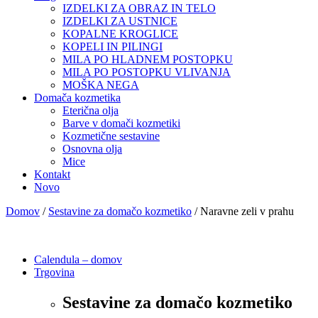
IZDELKI ZA OBRAZ IN TELO
IZDELKI ZA USTNICE
KOPALNE KROGLICE
KOPELI IN PILINGI
MILA PO HLADNEM POSTOPKU
MILA PO POSTOPKU VLIVANJA
MOŠKA NEGA
Domača kozmetika
Eterična olja
Barve v domači kozmetiki
Kozmetične sestavine
Osnovna olja
Mice
Kontakt
Novo
Domov
/
Sestavine za domačo kozmetiko
/ Naravne zeli v prahu
Calendula – domov
Trgovina
Sestavine za domačo kozmetiko