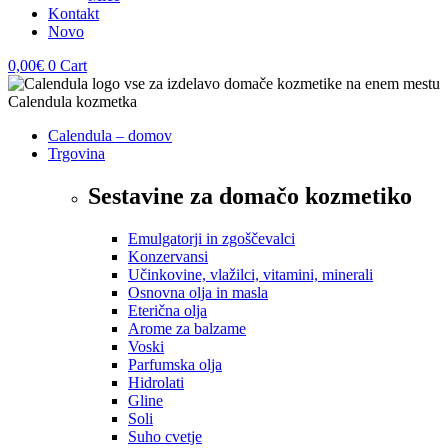
Kontakt
Novo
0,00
€
0
Cart
Calendula – domov
Trgovina
Sestavine za domačo kozmetiko
Emulgatorji in zgoščevalci
Konzervansi
Učinkovine, vlažilci, vitamini, minerali
Osnovna olja in masla
Eterična olja
Arome za balzame
Voski
Parfumska olja
Hidrolati
Gline
Soli
Suho cvetje