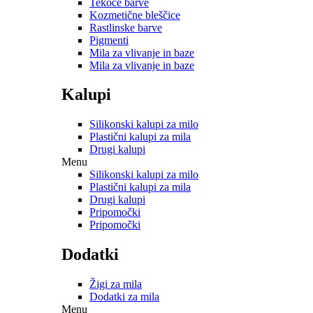
Tekoče barve
Kozmetične bleščice
Rastlinske barve
Pigmenti
Mila za vlivanje in baze
Mila za vlivanje in baze
Kalupi
Silikonski kalupi za milo
Plastični kalupi za mila
Drugi kalupi
Menu
Silikonski kalupi za milo
Plastični kalupi za mila
Drugi kalupi
Pripomočki
Pripomočki
Dodatki
Žigi za mila
Dodatki za mila
Menu