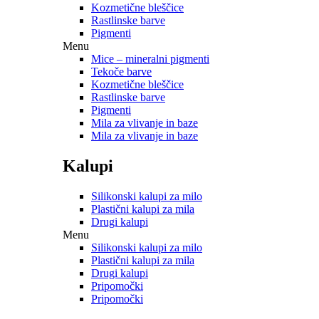
Kozmetične bleščice
Rastlinske barve
Pigmenti
Menu
Mice – mineralni pigmenti
Tekoče barve
Kozmetične bleščice
Rastlinske barve
Pigmenti
Mila za vlivanje in baze
Mila za vlivanje in baze
Kalupi
Silikonski kalupi za milo
Plastični kalupi za mila
Drugi kalupi
Menu
Silikonski kalupi za milo
Plastični kalupi za mila
Drugi kalupi
Pripomočki
Pripomočki