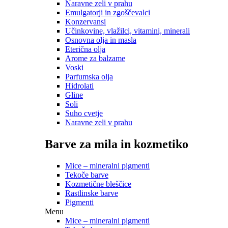
Naravne zeli v prahu
Emulgatorji in zgoščevalci
Konzervansi
Učinkovine, vlažilci, vitamini, minerali
Osnovna olja in masla
Eterična olja
Arome za balzame
Voski
Parfumska olja
Hidrolati
Gline
Soli
Suho cvetje
Naravne zeli v prahu
Barve za mila in kozmetiko
Mice – mineralni pigmenti
Tekoče barve
Kozmetične bleščice
Rastlinske barve
Pigmenti
Menu
Mice – mineralni pigmenti