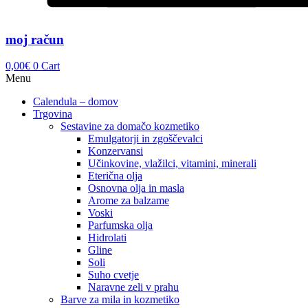
moj račun
0,00
€
0
Cart
Menu
Calendula – domov
Trgovina
Sestavine za domačo kozmetiko
Emulgatorji in zgoščevalci
Konzervansi
Učinkovine, vlažilci, vitamini, minerali
Eterična olja
Osnovna olja in masla
Arome za balzame
Voski
Parfumska olja
Hidrolati
Gline
Soli
Suho cvetje
Naravne zeli v prahu
Barve za mila in kozmetiko