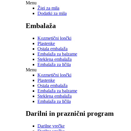
Menu
Žigi za mila
Dodatki za mila
Embalaža
Kozmetični lončki
Plastenke
Ostala embalaža
Embalaža za balzame
Steklena embalaža
Embalaža za ličila
Menu
Kozmetični lončki
Plastenke
Ostala embalaža
Embalaža za balzame
Steklena embalaža
Embalaža za ličila
Darilni in praznični program
Darilne vrečke