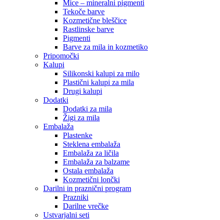
Mice – mineralni pigmenti
Tekoče barve
Kozmetične bleščice
Rastlinske barve
Pigmenti
Barve za mila in kozmetiko
Pripomočki
Kalupi
Silikonski kalupi za milo
Plastični kalupi za mila
Drugi kalupi
Dodatki
Dodatki za mila
Žigi za mila
Embalaža
Plastenke
Steklena embalaža
Embalaža za ličila
Embalaža za balzame
Ostala embalaža
Kozmetični lončki
Darilni in praznični program
Prazniki
Darilne vrečke
Ustvarjalni seti