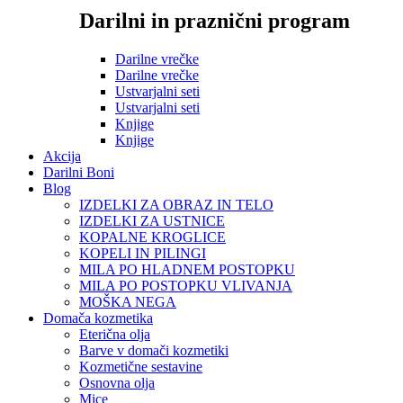
Darilni in praznični program
Darilne vrečke
Darilne vrečke
Ustvarjalni seti
Ustvarjalni seti
Knjige
Knjige
Akcija
Darilni Boni
Blog
IZDELKI ZA OBRAZ IN TELO
IZDELKI ZA USTNICE
KOPALNE KROGLICE
KOPELI IN PILINGI
MILA PO HLADNEM POSTOPKU
MILA PO POSTOPKU VLIVANJA
MOŠKA NEGA
Domača kozmetika
Eterična olja
Barve v domači kozmetiki
Kozmetične sestavine
Osnovna olja
Mice