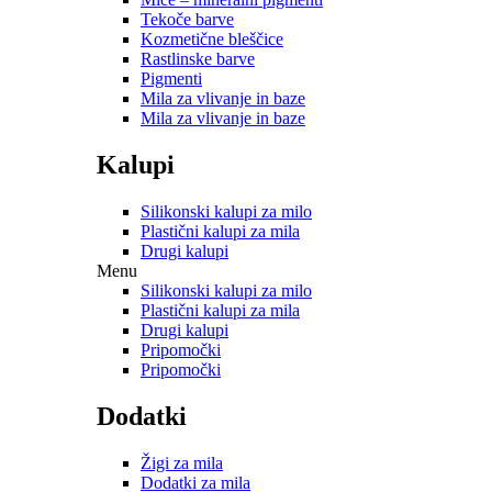
Tekoče barve
Kozmetične bleščice
Rastlinske barve
Pigmenti
Mila za vlivanje in baze
Mila za vlivanje in baze
Kalupi
Silikonski kalupi za milo
Plastični kalupi za mila
Drugi kalupi
Menu
Silikonski kalupi za milo
Plastični kalupi za mila
Drugi kalupi
Pripomočki
Pripomočki
Dodatki
Žigi za mila
Dodatki za mila