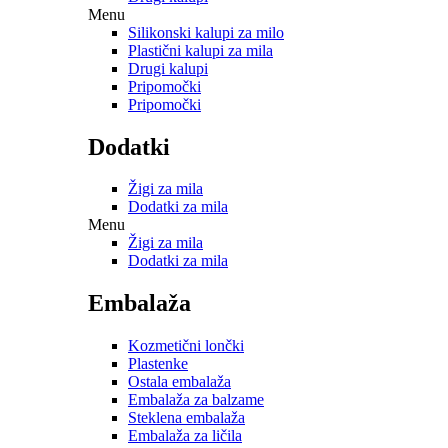
Menu
Silikonski kalupi za milo
Plastični kalupi za mila
Drugi kalupi
Pripomočki
Pripomočki
Dodatki
Žigi za mila
Dodatki za mila
Menu
Žigi za mila
Dodatki za mila
Embalaža
Kozmetični lončki
Plastenke
Ostala embalaža
Embalaža za balzame
Steklena embalaža
Embalaža za ličila