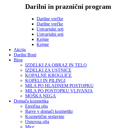
Darilni in praznični program
Darilne vrečke
Darilne vrečke
Ustvarjalni seti
Ustvarjalni seti
Knjige
Knjige
Akcija
Darilni Boni
Blog
IZDELKI ZA OBRAZ IN TELO
IZDELKI ZA USTNICE
KOPALNE KROGLICE
KOPELI IN PILINGI
MILA PO HLADNEM POSTOPKU
MILA PO POSTOPKU VLIVANJA
MOŠKA NEGA
Domača kozmetika
Eterična olja
Barve v domači kozmetiki
Kozmetične sestavine
Osnovna olja
Mice