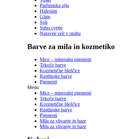
Parfumska olja
Hidrolati
Gline
Soli
Suho cvetje
Naravne zeli v prahu
Barve za mila in kozmetiko
Mice – mineralni pigmenti
Tekoče barve
Kozmetične bleščice
Rastlinske barve
Pigmenti
Menu
Mice – mineralni pigmenti
Tekoče barve
Kozmetične bleščice
Rastlinske barve
Pigmenti
Mila za vlivanje in baze
Mila za vlivanje in baze