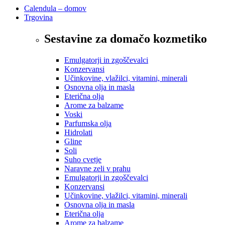
Calendula – domov
Trgovina
Sestavine za domačo kozmetiko
Emulgatorji in zgoščevalci
Konzervansi
Učinkovine, vlažilci, vitamini, minerali
Osnovna olja in masla
Eterična olja
Arome za balzame
Voski
Parfumska olja
Hidrolati
Gline
Soli
Suho cvetje
Naravne zeli v prahu
Emulgatorji in zgoščevalci
Konzervansi
Učinkovine, vlažilci, vitamini, minerali
Osnovna olja in masla
Eterična olja
Arome za balzame