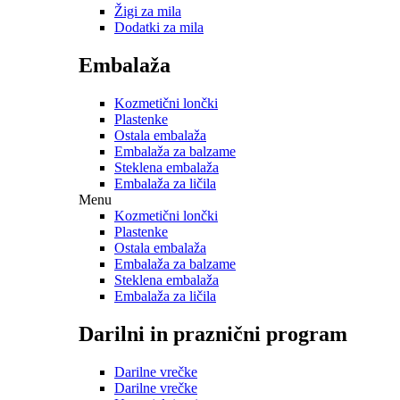
Žigi za mila
Dodatki za mila
Embalaža
Kozmetični lončki
Plastenke
Ostala embalaža
Embalaža za balzame
Steklena embalaža
Embalaža za ličila
Menu
Kozmetični lončki
Plastenke
Ostala embalaža
Embalaža za balzame
Steklena embalaža
Embalaža za ličila
Darilni in praznični program
Darilne vrečke
Darilne vrečke