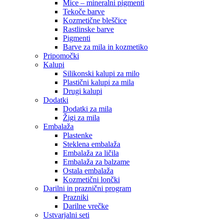
Mice – mineralni pigmenti
Tekoče barve
Kozmetične bleščice
Rastlinske barve
Pigmenti
Barve za mila in kozmetiko
Pripomočki
Kalupi
Silikonski kalupi za milo
Plastični kalupi za mila
Drugi kalupi
Dodatki
Dodatki za mila
Žigi za mila
Embalaža
Plastenke
Steklena embalaža
Embalaža za ličila
Embalaža za balzame
Ostala embalaža
Kozmetični lončki
Darilni in praznični program
Prazniki
Darilne vrečke
Ustvarjalni seti