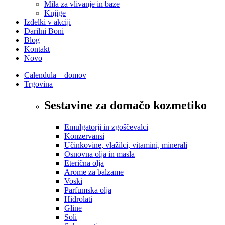
Mila za vlivanje in baze
Knjige
Izdelki v akciji
Darilni Boni
Blog
Kontakt
Novo
Calendula – domov
Trgovina
Sestavine za domačo kozmetiko
Emulgatorji in zgoščevalci
Konzervansi
Učinkovine, vlažilci, vitamini, minerali
Osnovna olja in masla
Eterična olja
Arome za balzame
Voski
Parfumska olja
Hidrolati
Gline
Soli