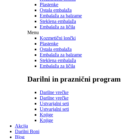
Plastenke
Ostala embalaža
Embalaža za balzame
Steklena embalaža
Embalaža za ličila
Menu
Kozmetični lončki
Plastenke
Ostala embalaža
Embalaža za balzame
Steklena embalaža
Embalaža za ličila
Darilni in praznični program
Darilne vrečke
Darilne vrečke
Ustvarjalni seti
Ustvarjalni seti
Knjige
Knjige
Akcija
Darilni Boni
Blog