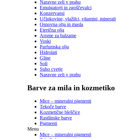
Naravne zeli v prahu
Emulgatorji in zgoščevalci
Konzervansi
Učinkovine, vlažilci, vitamini, minerali
Osnovna olja in masla
Eterična olja
Arome za balzame
Voski
Parfumska olja
Hidrolati
Gline
Soli
Suho cvetje
Naravne zeli v prahu
Barve za mila in kozmetiko
Mice – mineralni pigmenti
Tekoče barve
Kozmetične bleščice
Rastlinske barve
Pigmenti
Menu
Mice – mineralni pigmenti