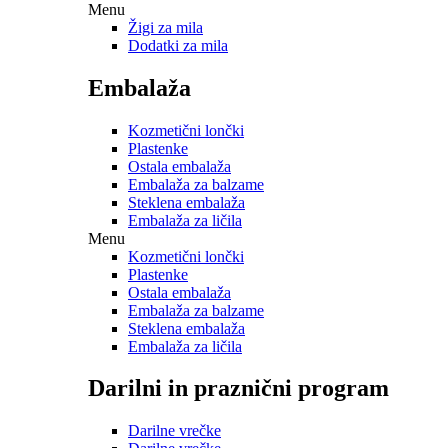
Menu
Žigi za mila
Dodatki za mila
Embalaža
Kozmetični lončki
Plastenke
Ostala embalaža
Embalaža za balzame
Steklena embalaža
Embalaža za ličila
Menu
Kozmetični lončki
Plastenke
Ostala embalaža
Embalaža za balzame
Steklena embalaža
Embalaža za ličila
Darilni in praznični program
Darilne vrečke