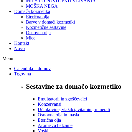
MILA PO POSTOPKU VLIVANJA
MOŠKA NEGA
Domača kozmetika
Eterična olja
Barve v domači kozmetiki
Kozmetične sestavine
Osnovna olja
Mice
Kontakt
Novo
Menu
Calendula – domov
Trgovina
Sestavine za domačo kozmetiko
Emulgatorji in zgoščevalci
Konzervansi
Učinkovine, vlažilci, vitamini, minerali
Osnovna olja in masla
Eterična olja
Arome za balzame
Voski