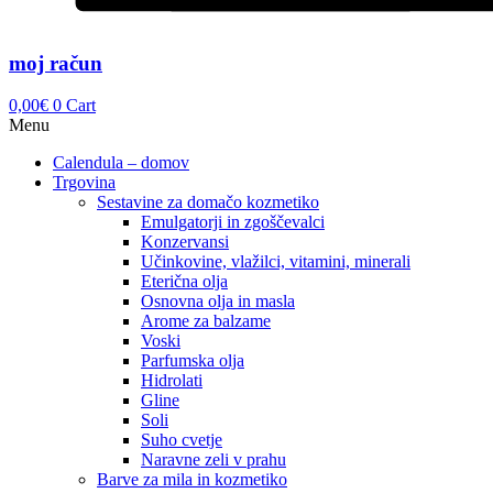
moj račun
0,00
€
0
Cart
Menu
Calendula – domov
Trgovina
Sestavine za domačo kozmetiko
Emulgatorji in zgoščevalci
Konzervansi
Učinkovine, vlažilci, vitamini, minerali
Eterična olja
Osnovna olja in masla
Arome za balzame
Voski
Parfumska olja
Hidrolati
Gline
Soli
Suho cvetje
Naravne zeli v prahu
Barve za mila in kozmetiko