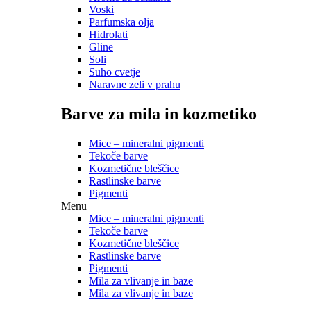
Voski
Parfumska olja
Hidrolati
Gline
Soli
Suho cvetje
Naravne zeli v prahu
Barve za mila in kozmetiko
Mice – mineralni pigmenti
Tekoče barve
Kozmetične bleščice
Rastlinske barve
Pigmenti
Menu
Mice – mineralni pigmenti
Tekoče barve
Kozmetične bleščice
Rastlinske barve
Pigmenti
Mila za vlivanje in baze
Mila za vlivanje in baze