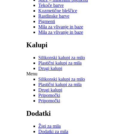
Tekoče barve
Kozmetične bleščice
Rastlinske barve
Pigmenti
Mila za vlivanje in baze
Mila za vlivanje in baze
Kalupi
Silikonski kalupi za milo
Plastični kalupi za mila
Drugi kalupi
Menu
Silikonski kalupi za milo
Plastični kalupi za mila
Drugi kalupi
Pripomočki
Pripomočki
Dodatki
Žigi za mila
Dodatki za mila