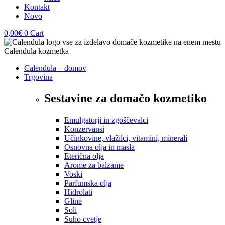
Kontakt
Novo
0,00
€
0
Cart
Calendula – domov
Trgovina
Sestavine za domačo kozmetiko
Emulgatorji in zgoščevalci
Konzervansi
Učinkovine, vlažilci, vitamini, minerali
Osnovna olja in masla
Eterična olja
Arome za balzame
Voski
Parfumska olja
Hidrolati
Gline
Soli
Suho cvetje