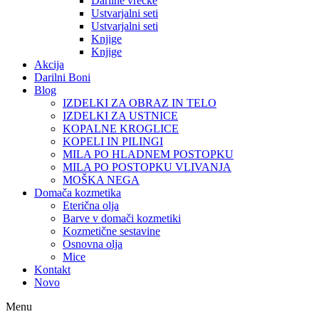
Darilne vrečke
Ustvarjalni seti
Ustvarjalni seti
Knjige
Knjige
Akcija
Darilni Boni
Blog
IZDELKI ZA OBRAZ IN TELO
IZDELKI ZA USTNICE
KOPALNE KROGLICE
KOPELI IN PILINGI
MILA PO HLADNEM POSTOPKU
MILA PO POSTOPKU VLIVANJA
MOŠKA NEGA
Domača kozmetika
Eterična olja
Barve v domači kozmetiki
Kozmetične sestavine
Osnovna olja
Mice
Kontakt
Novo
Menu