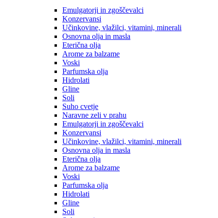
Emulgatorji in zgoščevalci
Konzervansi
Učinkovine, vlažilci, vitamini, minerali
Osnovna olja in masla
Eterična olja
Arome za balzame
Voski
Parfumska olja
Hidrolati
Gline
Soli
Suho cvetje
Naravne zeli v prahu
Emulgatorji in zgoščevalci
Konzervansi
Učinkovine, vlažilci, vitamini, minerali
Osnovna olja in masla
Eterična olja
Arome za balzame
Voski
Parfumska olja
Hidrolati
Gline
Soli