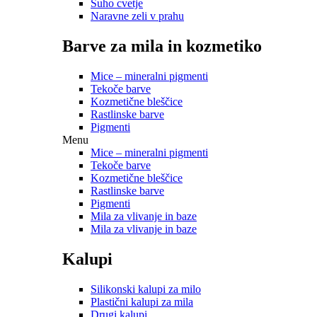
Suho cvetje
Naravne zeli v prahu
Barve za mila in kozmetiko
Mice – mineralni pigmenti
Tekoče barve
Kozmetične bleščice
Rastlinske barve
Pigmenti
Menu
Mice – mineralni pigmenti
Tekoče barve
Kozmetične bleščice
Rastlinske barve
Pigmenti
Mila za vlivanje in baze
Mila za vlivanje in baze
Kalupi
Silikonski kalupi za milo
Plastični kalupi za mila
Drugi kalupi