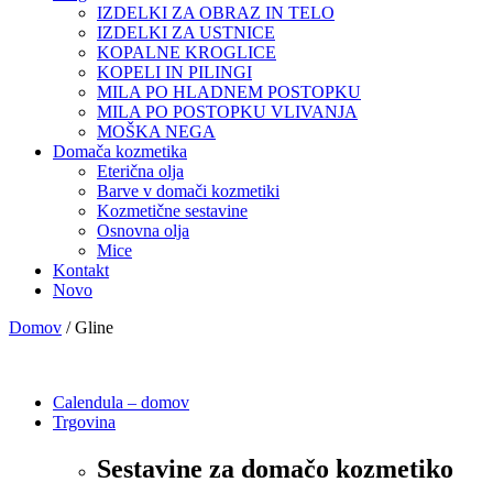
IZDELKI ZA OBRAZ IN TELO
IZDELKI ZA USTNICE
KOPALNE KROGLICE
KOPELI IN PILINGI
MILA PO HLADNEM POSTOPKU
MILA PO POSTOPKU VLIVANJA
MOŠKA NEGA
Domača kozmetika
Eterična olja
Barve v domači kozmetiki
Kozmetične sestavine
Osnovna olja
Mice
Kontakt
Novo
Domov
/ Gline
Calendula – domov
Trgovina
Sestavine za domačo kozmetiko