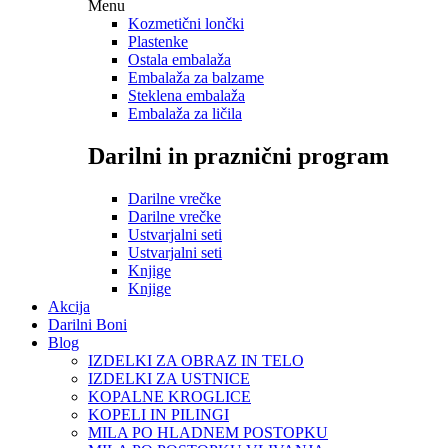
Menu
Kozmetični lončki
Plastenke
Ostala embalaža
Embalaža za balzame
Steklena embalaža
Embalaža za ličila
Darilni in praznični program
Darilne vrečke
Darilne vrečke
Ustvarjalni seti
Ustvarjalni seti
Knjige
Knjige
Akcija
Darilni Boni
Blog
IZDELKI ZA OBRAZ IN TELO
IZDELKI ZA USTNICE
KOPALNE KROGLICE
KOPELI IN PILINGI
MILA PO HLADNEM POSTOPKU