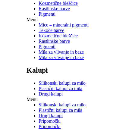
Kozmetične bleščice
Rastlinske barve
Pigmenti
Menu
Mice – mineralni pigmenti
Tekoče barve
Kozmetične bleščice
Rastlinske barve
Pigmenti
Mila za vlivanje in baze
Mila za vlivanje in baze
Kalupi
Silikonski kalupi za milo
Plastični kalupi za mila
Drugi kalupi
Menu
Silikonski kalupi za milo
Plastični kalupi za mila
Drugi kalupi
Pripomočki
Pripomočki