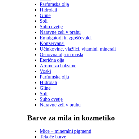
Parfumska olja
Hidrolati
Gline
Soli
Suho cvetje
Naravne zeli v prahu
Emulgatorji in zgoščevalci
Konzervansi
Učinkovine, vlažilci, vitamini, minerali
Osnovna olja in masla
Eterična olja
Arome za balzame
Voski
Parfumska olja
Hidrolati
Gline
Soli
Suho cvetje
Naravne zeli v prahu
Barve za mila in kozmetiko
Mice – mineralni pigmenti
Tekoče barve