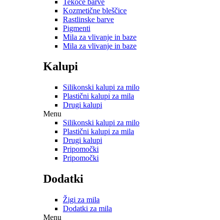
Tekoče barve
Kozmetične bleščice
Rastlinske barve
Pigmenti
Mila za vlivanje in baze
Mila za vlivanje in baze
Kalupi
Silikonski kalupi za milo
Plastični kalupi za mila
Drugi kalupi
Menu
Silikonski kalupi za milo
Plastični kalupi za mila
Drugi kalupi
Pripomočki
Pripomočki
Dodatki
Žigi za mila
Dodatki za mila
Menu