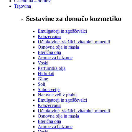
Calendula – domov
Trgovina
Sestavine za domačo kozmetiko
Emulgatorji in zgoščevalci
Konzervansi
Učinkovine, vlažilci, vitamini, minerali
Osnovna olja in masla
Eterična olja
Arome za balzame
Voski
Parfumska olja
Hidrolati
Gline
Soli
Suho cvetje
Naravne zeli v prahu
Emulgatorji in zgoščevalci
Konzervansi
Učinkovine, vlažilci, vitamini, minerali
Osnovna olja in masla
Eterična olja
Arome za balzame
Voski