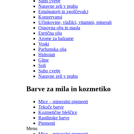
Suho cvetje
Naravne zeli v prahu
Emulgatorji in zgoščevalci
Konzervansi
Učinkovine, vlažilci, vitamini, minerali
Osnovna olja in masla
Eterična olja
Arome za balzame
Voski
Parfumska olja
Hidrolati
Gline
Soli
Suho cvetje
Naravne zeli v prahu
Barve za mila in kozmetiko
Mice – mineralni pigmenti
Tekoče barve
Kozmetične bleščice
Rastlinske barve
Pigmenti
Menu
Mice – mineralni pigmenti