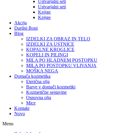
Ustvarjalni seti
Ustvarjalni seti
Knjige
Knjige
Akcija
Darilni Boni
Blog
IZDELKI ZA OBRAZ IN TELO
IZDELKI ZA USTNICE
KOPALNE KROGLICE
KOPELI IN PILINGI
MILA PO HLADNEM POSTOPKU
MILA PO POSTOPKU VLIVANJA
MOŠKA NEGA
Domača kozmetika
Eterična olja
Barve v domači kozmetiki
Kozmetične sestavine
Osnovna olja
Mice
Kontakt
Novo
Menu