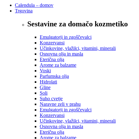
Calendula – domov
Trgovina
Sestavine za domačo kozmetiko
Emulgatorji in zgoščevalci
Konzervansi
Učinkovine, vlažilci, vitamini, minerali
Osnovna olja in masla
Eterična olja
Arome za balzame
Voski
Parfumska olja
Hidrolati
Gline
Soli
Suho cvetje
Naravne zeli v prahu
Emulgatorji in zgoščevalci
Konzervansi
Učinkovine, vlažilci, vitamini, minerali
Osnovna olja in masla
Eterična olja
Arome za balzame