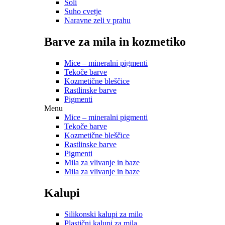
Soli
Suho cvetje
Naravne zeli v prahu
Barve za mila in kozmetiko
Mice – mineralni pigmenti
Tekoče barve
Kozmetične bleščice
Rastlinske barve
Pigmenti
Menu
Mice – mineralni pigmenti
Tekoče barve
Kozmetične bleščice
Rastlinske barve
Pigmenti
Mila za vlivanje in baze
Mila za vlivanje in baze
Kalupi
Silikonski kalupi za milo
Plastični kalupi za mila