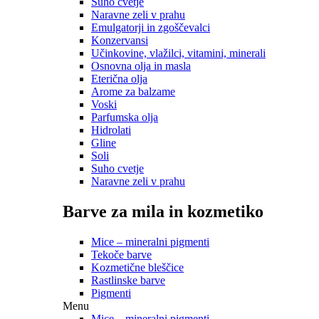
Suho cvetje
Naravne zeli v prahu
Emulgatorji in zgoščevalci
Konzervansi
Učinkovine, vlažilci, vitamini, minerali
Osnovna olja in masla
Eterična olja
Arome za balzame
Voski
Parfumska olja
Hidrolati
Gline
Soli
Suho cvetje
Naravne zeli v prahu
Barve za mila in kozmetiko
Mice – mineralni pigmenti
Tekoče barve
Kozmetične bleščice
Rastlinske barve
Pigmenti
Menu
Mice – mineralni pigmenti