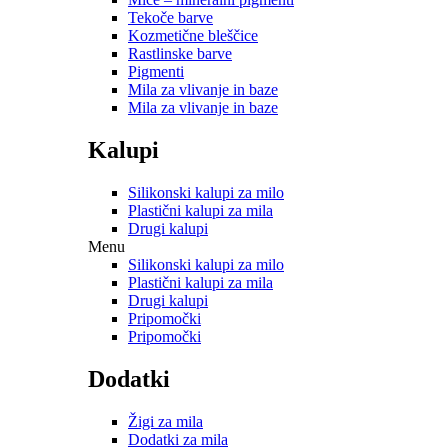
Tekoče barve
Kozmetične bleščice
Rastlinske barve
Pigmenti
Mila za vlivanje in baze
Mila za vlivanje in baze
Kalupi
Silikonski kalupi za milo
Plastični kalupi za mila
Drugi kalupi
Menu
Silikonski kalupi za milo
Plastični kalupi za mila
Drugi kalupi
Pripomočki
Pripomočki
Dodatki
Žigi za mila
Dodatki za mila