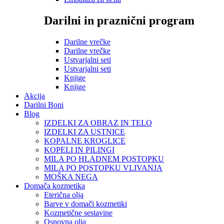
Darilni in praznični program
Darilne vrečke
Darilne vrečke
Ustvarjalni seti
Ustvarjalni seti
Knjige
Knjige
Akcija
Darilni Boni
Blog
IZDELKI ZA OBRAZ IN TELO
IZDELKI ZA USTNICE
KOPALNE KROGLICE
KOPELI IN PILINGI
MILA PO HLADNEM POSTOPKU
MILA PO POSTOPKU VLIVANJA
MOŠKA NEGA
Domača kozmetika
Eterična olja
Barve v domači kozmetiki
Kozmetične sestavine
Osnovna olja