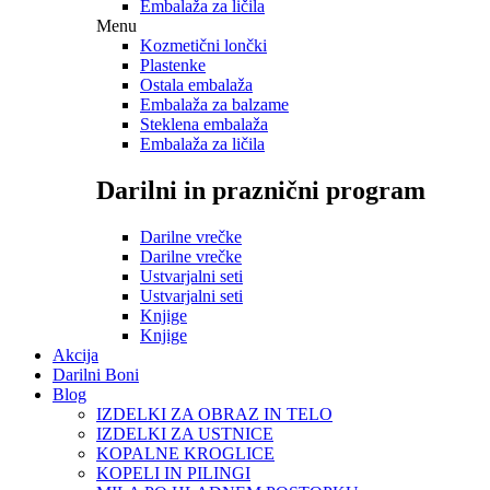
Embalaža za ličila
Menu
Kozmetični lončki
Plastenke
Ostala embalaža
Embalaža za balzame
Steklena embalaža
Embalaža za ličila
Darilni in praznični program
Darilne vrečke
Darilne vrečke
Ustvarjalni seti
Ustvarjalni seti
Knjige
Knjige
Akcija
Darilni Boni
Blog
IZDELKI ZA OBRAZ IN TELO
IZDELKI ZA USTNICE
KOPALNE KROGLICE
KOPELI IN PILINGI