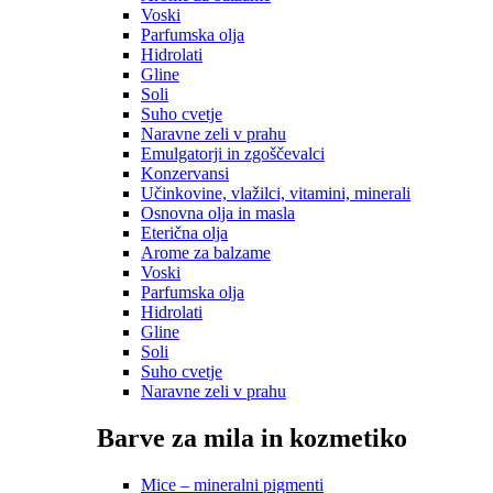
Voski
Parfumska olja
Hidrolati
Gline
Soli
Suho cvetje
Naravne zeli v prahu
Emulgatorji in zgoščevalci
Konzervansi
Učinkovine, vlažilci, vitamini, minerali
Osnovna olja in masla
Eterična olja
Arome za balzame
Voski
Parfumska olja
Hidrolati
Gline
Soli
Suho cvetje
Naravne zeli v prahu
Barve za mila in kozmetiko
Mice – mineralni pigmenti