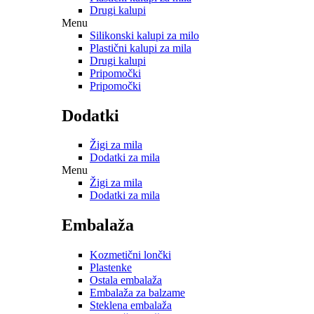
Drugi kalupi
Menu
Silikonski kalupi za milo
Plastični kalupi za mila
Drugi kalupi
Pripomočki
Pripomočki
Dodatki
Žigi za mila
Dodatki za mila
Menu
Žigi za mila
Dodatki za mila
Embalaža
Kozmetični lončki
Plastenke
Ostala embalaža
Embalaža za balzame
Steklena embalaža