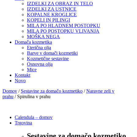
IZDELKI ZA OBRAZ IN TELO
IZDELKI ZA USTNICE
KOPALNE KROGLICE
KOPELI IN PILINGI
MILA PO HLADNEM POSTOPKU
MILA PO POSTOPKU VLIVANJA
MOŠKA NEGA
Domača kozmetika
Eterična olja
Barve v domači kozmetiki
Kozmetične sestavine
Osnovna olja
Mice
Kontakt
Novo
Domov
/
Sestavine za domačo kozmetiko
/
Naravne zeli v
prahu
/ Spirulina v prahu
Calendula – domov
Trgovina
Sestavine za domačo kozmetiko