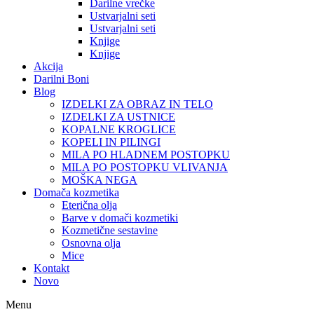
Darilne vrečke
Ustvarjalni seti
Ustvarjalni seti
Knjige
Knjige
Akcija
Darilni Boni
Blog
IZDELKI ZA OBRAZ IN TELO
IZDELKI ZA USTNICE
KOPALNE KROGLICE
KOPELI IN PILINGI
MILA PO HLADNEM POSTOPKU
MILA PO POSTOPKU VLIVANJA
MOŠKA NEGA
Domača kozmetika
Eterična olja
Barve v domači kozmetiki
Kozmetične sestavine
Osnovna olja
Mice
Kontakt
Novo
Menu