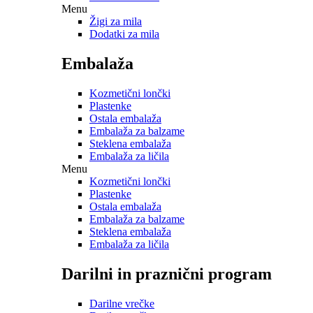
Menu
Žigi za mila
Dodatki za mila
Embalaža
Kozmetični lončki
Plastenke
Ostala embalaža
Embalaža za balzame
Steklena embalaža
Embalaža za ličila
Menu
Kozmetični lončki
Plastenke
Ostala embalaža
Embalaža za balzame
Steklena embalaža
Embalaža za ličila
Darilni in praznični program
Darilne vrečke