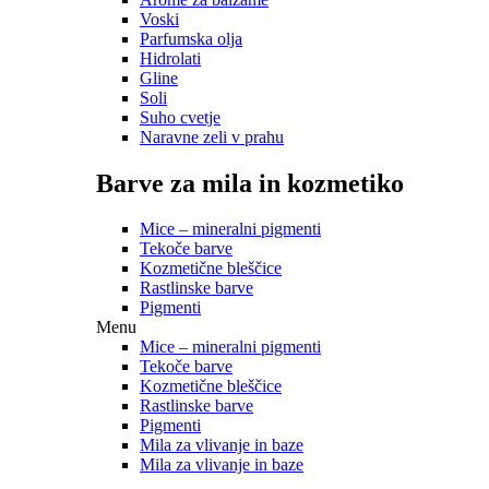
Voski
Parfumska olja
Hidrolati
Gline
Soli
Suho cvetje
Naravne zeli v prahu
Barve za mila in kozmetiko
Mice – mineralni pigmenti
Tekoče barve
Kozmetične bleščice
Rastlinske barve
Pigmenti
Menu
Mice – mineralni pigmenti
Tekoče barve
Kozmetične bleščice
Rastlinske barve
Pigmenti
Mila za vlivanje in baze
Mila za vlivanje in baze