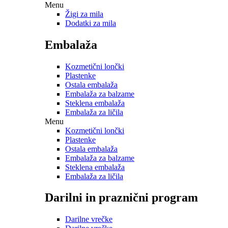
Menu
Žigi za mila
Dodatki za mila
Embalaža
Kozmetični lončki
Plastenke
Ostala embalaža
Embalaža za balzame
Steklena embalaža
Embalaža za ličila
Menu
Kozmetični lončki
Plastenke
Ostala embalaža
Embalaža za balzame
Steklena embalaža
Embalaža za ličila
Darilni in praznični program
Darilne vrečke