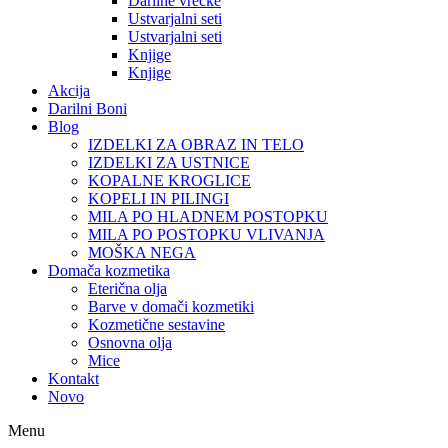
Darilne vrečke
Ustvarjalni seti
Ustvarjalni seti
Knjige
Knjige
Akcija
Darilni Boni
Blog
IZDELKI ZA OBRAZ IN TELO
IZDELKI ZA USTNICE
KOPALNE KROGLICE
KOPELI IN PILINGI
MILA PO HLADNEM POSTOPKU
MILA PO POSTOPKU VLIVANJA
MOŠKA NEGA
Domača kozmetika
Eterična olja
Barve v domači kozmetiki
Kozmetične sestavine
Osnovna olja
Mice
Kontakt
Novo
Menu