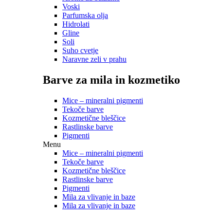
Voski
Parfumska olja
Hidrolati
Gline
Soli
Suho cvetje
Naravne zeli v prahu
Barve za mila in kozmetiko
Mice – mineralni pigmenti
Tekoče barve
Kozmetične bleščice
Rastlinske barve
Pigmenti
Menu
Mice – mineralni pigmenti
Tekoče barve
Kozmetične bleščice
Rastlinske barve
Pigmenti
Mila za vlivanje in baze
Mila za vlivanje in baze