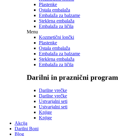
Plastenke
Ostala embalaža
Embalaža za balzame
Steklena embalaža
Embalaža za ličila
Menu
Kozmetični lončki
Plastenke
Ostala embalaža
Embalaža za balzame
Steklena embalaža
Embalaža za ličila
Darilni in praznični program
Darilne vrečke
Darilne vrečke
Ustvarjalni seti
Ustvarjalni seti
Knjige
Knjige
Akcija
Darilni Boni
Blog