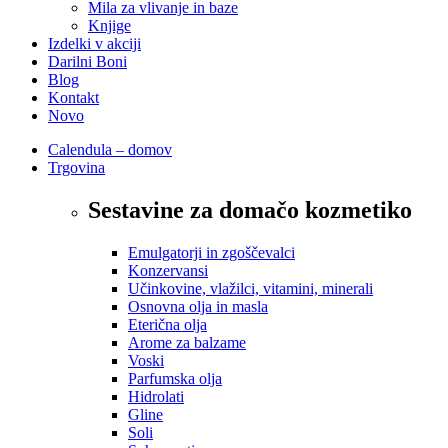
Mila za vlivanje in baze
Knjige
Izdelki v akciji
Darilni Boni
Blog
Kontakt
Novo
Calendula – domov
Trgovina
Sestavine za domačo kozmetiko
Emulgatorji in zgoščevalci
Konzervansi
Učinkovine, vlažilci, vitamini, minerali
Osnovna olja in masla
Eterična olja
Arome za balzame
Voski
Parfumska olja
Hidrolati
Gline
Soli