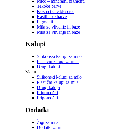
Mice – mineralni pigmenti
Tekoče barve
Kozmetične bleščice
Rastlinske barve
Pigmenti
Mila za vlivanje in baze
Mila za vlivanje in baze
Kalupi
Silikonski kalupi za milo
Plastični kalupi za mila
Drugi kalupi
Menu
Silikonski kalupi za milo
Plastični kalupi za mila
Drugi kalupi
Pripomočki
Pripomočki
Dodatki
Žigi za mila
Dodatki za mila