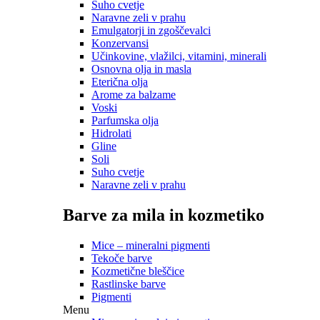
Suho cvetje
Naravne zeli v prahu
Emulgatorji in zgoščevalci
Konzervansi
Učinkovine, vlažilci, vitamini, minerali
Osnovna olja in masla
Eterična olja
Arome za balzame
Voski
Parfumska olja
Hidrolati
Gline
Soli
Suho cvetje
Naravne zeli v prahu
Barve za mila in kozmetiko
Mice – mineralni pigmenti
Tekoče barve
Kozmetične bleščice
Rastlinske barve
Pigmenti
Menu