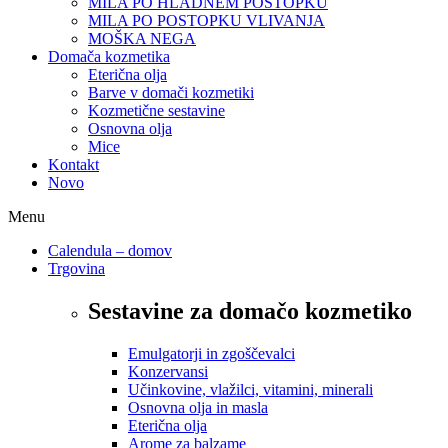
MILA PO HLADNEM POSTOPKU
MILA PO POSTOPKU VLIVANJA
MOŠKA NEGA
Domača kozmetika
Eterična olja
Barve v domači kozmetiki
Kozmetične sestavine
Osnovna olja
Mice
Kontakt
Novo
Menu
Calendula – domov
Trgovina
Sestavine za domačo kozmetiko
Emulgatorji in zgoščevalci
Konzervansi
Učinkovine, vlažilci, vitamini, minerali
Osnovna olja in masla
Eterična olja
Arome za balzame