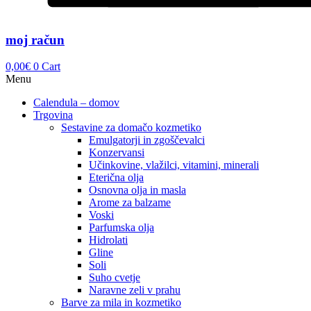
moj račun
0,00
€
0
Cart
Menu
Calendula – domov
Trgovina
Sestavine za domačo kozmetiko
Emulgatorji in zgoščevalci
Konzervansi
Učinkovine, vlažilci, vitamini, minerali
Eterična olja
Osnovna olja in masla
Arome za balzame
Voski
Parfumska olja
Hidrolati
Gline
Soli
Suho cvetje
Naravne zeli v prahu
Barve za mila in kozmetiko