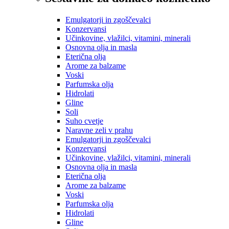
Emulgatorji in zgoščevalci
Konzervansi
Učinkovine, vlažilci, vitamini, minerali
Osnovna olja in masla
Eterična olja
Arome za balzame
Voski
Parfumska olja
Hidrolati
Gline
Soli
Suho cvetje
Naravne zeli v prahu
Emulgatorji in zgoščevalci
Konzervansi
Učinkovine, vlažilci, vitamini, minerali
Osnovna olja in masla
Eterična olja
Arome za balzame
Voski
Parfumska olja
Hidrolati
Gline