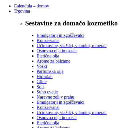
Calendula – domov
Trgovina
Sestavine za domačo kozmetiko
Emulgatorji in zgoščevalci
Konzervansi
Učinkovine, vlažilci, vitamini, minerali
Osnovna olja in masla
Eterična olja
Arome za balzame
Voski
Parfumska olja
Hidrolati
Gline
Soli
Suho cvetje
Naravne zeli v prahu
Emulgatorji in zgoščevalci
Konzervansi
Učinkovine, vlažilci, vitamini, minerali
Osnovna olja in masla
Eterična olja
Arome za balzame