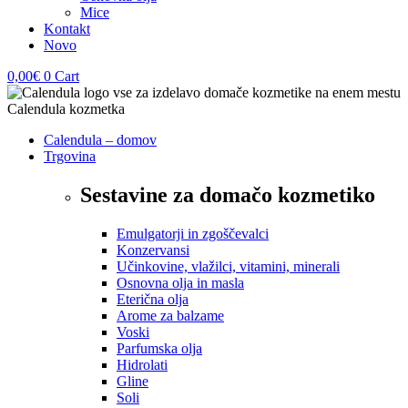
Mice
Kontakt
Novo
0,00
€
0
Cart
Calendula – domov
Trgovina
Sestavine za domačo kozmetiko
Emulgatorji in zgoščevalci
Konzervansi
Učinkovine, vlažilci, vitamini, minerali
Osnovna olja in masla
Eterična olja
Arome za balzame
Voski
Parfumska olja
Hidrolati
Gline
Soli