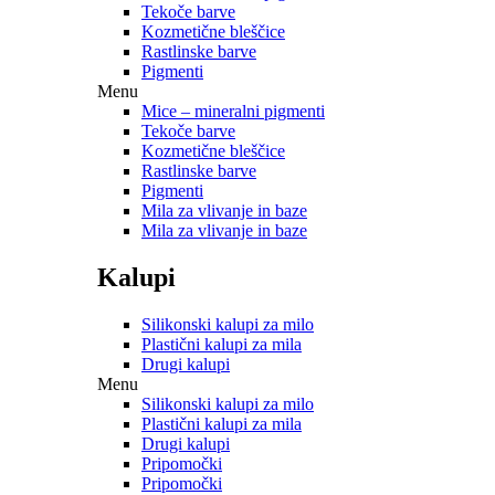
Tekoče barve
Kozmetične bleščice
Rastlinske barve
Pigmenti
Menu
Mice – mineralni pigmenti
Tekoče barve
Kozmetične bleščice
Rastlinske barve
Pigmenti
Mila za vlivanje in baze
Mila za vlivanje in baze
Kalupi
Silikonski kalupi za milo
Plastični kalupi za mila
Drugi kalupi
Menu
Silikonski kalupi za milo
Plastični kalupi za mila
Drugi kalupi
Pripomočki
Pripomočki