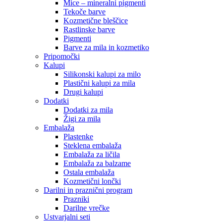
Mice – mineralni pigmenti
Tekoče barve
Kozmetične bleščice
Rastlinske barve
Pigmenti
Barve za mila in kozmetiko
Pripomočki
Kalupi
Silikonski kalupi za milo
Plastični kalupi za mila
Drugi kalupi
Dodatki
Dodatki za mila
Žigi za mila
Embalaža
Plastenke
Steklena embalaža
Embalaža za ličila
Embalaža za balzame
Ostala embalaža
Kozmetični lončki
Darilni in praznični program
Prazniki
Darilne vrečke
Ustvarjalni seti