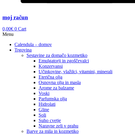
moj račun
0,00
€
0
Cart
Menu
Calendula – domov
Trgovina
Sestavine za domačo kozmetiko
Emulgatorji in zgoščevalci
Konzervansi
Učinkovine, vlažilci, vitamini, minerali
Eterična olja
Osnovna olja in masla
Arome za balzame
Voski
Parfumska olja
Hidrolati
Gline
Soli
Suho cvetje
Naravne zeli v prahu
Barve za mila in kozmetiko