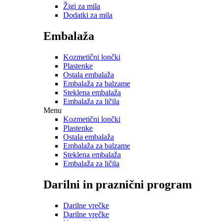
Žigi za mila
Dodatki za mila
Embalaža
Kozmetični lončki
Plastenke
Ostala embalaža
Embalaža za balzame
Steklena embalaža
Embalaža za ličila
Menu
Kozmetični lončki
Plastenke
Ostala embalaža
Embalaža za balzame
Steklena embalaža
Embalaža za ličila
Darilni in praznični program
Darilne vrečke
Darilne vrečke