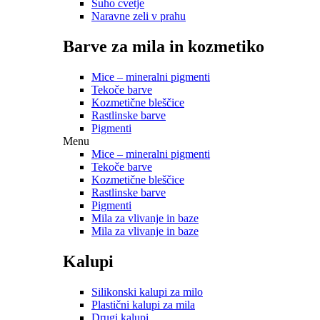
Suho cvetje
Naravne zeli v prahu
Barve za mila in kozmetiko
Mice – mineralni pigmenti
Tekoče barve
Kozmetične bleščice
Rastlinske barve
Pigmenti
Menu
Mice – mineralni pigmenti
Tekoče barve
Kozmetične bleščice
Rastlinske barve
Pigmenti
Mila za vlivanje in baze
Mila za vlivanje in baze
Kalupi
Silikonski kalupi za milo
Plastični kalupi za mila
Drugi kalupi