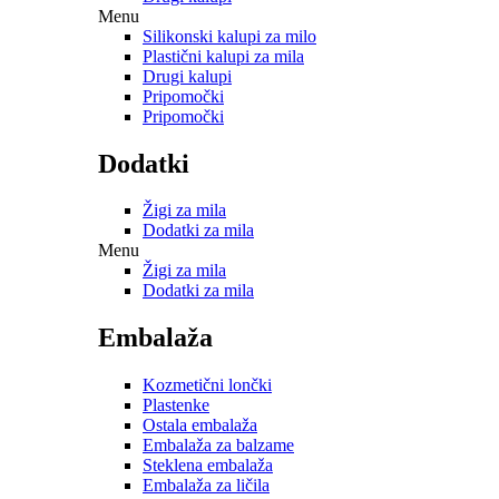
Menu
Silikonski kalupi za milo
Plastični kalupi za mila
Drugi kalupi
Pripomočki
Pripomočki
Dodatki
Žigi za mila
Dodatki za mila
Menu
Žigi za mila
Dodatki za mila
Embalaža
Kozmetični lončki
Plastenke
Ostala embalaža
Embalaža za balzame
Steklena embalaža
Embalaža za ličila