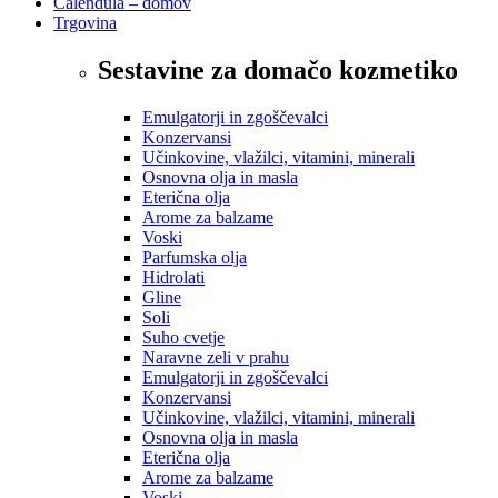
Calendula – domov
Trgovina
Sestavine za domačo kozmetiko
Emulgatorji in zgoščevalci
Konzervansi
Učinkovine, vlažilci, vitamini, minerali
Osnovna olja in masla
Eterična olja
Arome za balzame
Voski
Parfumska olja
Hidrolati
Gline
Soli
Suho cvetje
Naravne zeli v prahu
Emulgatorji in zgoščevalci
Konzervansi
Učinkovine, vlažilci, vitamini, minerali
Osnovna olja in masla
Eterična olja
Arome za balzame
Voski