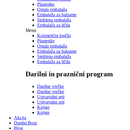
Plastenke
Ostala embalaža
Embalaža za balzame
Steklena embalaža
Embalaža za ličila
Menu
Kozmetični lončki
Plastenke
Ostala embalaža
Embalaža za balzame
Steklena embalaža
Embalaža za ličila
Darilni in praznični program
Darilne vrečke
Darilne vrečke
Ustvarjalni seti
Ustvarjalni seti
Knjige
Knjige
Akcija
Darilni Boni
Blog