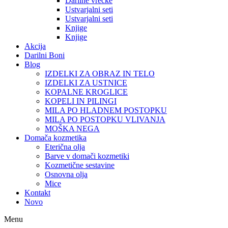
Darilne vrečke
Ustvarjalni seti
Ustvarjalni seti
Knjige
Knjige
Akcija
Darilni Boni
Blog
IZDELKI ZA OBRAZ IN TELO
IZDELKI ZA USTNICE
KOPALNE KROGLICE
KOPELI IN PILINGI
MILA PO HLADNEM POSTOPKU
MILA PO POSTOPKU VLIVANJA
MOŠKA NEGA
Domača kozmetika
Eterična olja
Barve v domači kozmetiki
Kozmetične sestavine
Osnovna olja
Mice
Kontakt
Novo
Menu