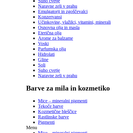
Suho cvetje
Naravne zeli v prahu
Emulgatorji in zgoščevalci
Konzervansi
Učinkovine, vlažilci, vitamini, minerali
Osnovna olja in masla
Eterična olja
Arome za balzame
Voski
Parfumska olja
Hidrolati
Gline
Soli
Suho cvetje
Naravne zeli v prahu
Barve za mila in kozmetiko
Mice – mineralni pigmenti
Tekoče barve
Kozmetične bleščice
Rastlinske barve
Pigmenti
Menu
Mice – mineralni pigmenti