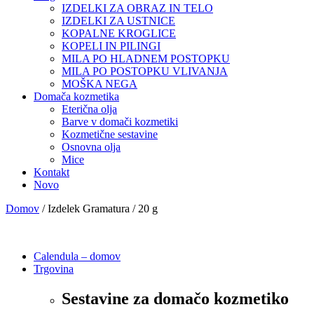
IZDELKI ZA OBRAZ IN TELO
IZDELKI ZA USTNICE
KOPALNE KROGLICE
KOPELI IN PILINGI
MILA PO HLADNEM POSTOPKU
MILA PO POSTOPKU VLIVANJA
MOŠKA NEGA
Domača kozmetika
Eterična olja
Barve v domači kozmetiki
Kozmetične sestavine
Osnovna olja
Mice
Kontakt
Novo
Domov
/ Izdelek Gramatura / 20 g
Calendula – domov
Trgovina
Sestavine za domačo kozmetiko