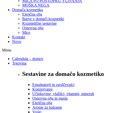
MILA PO POSTOPKU VLIVANJA
MOŠKA NEGA
Domača kozmetika
Eterična olja
Barve v domači kozmetiki
Kozmetične sestavine
Osnovna olja
Mice
Kontakt
Novo
Menu
Calendula – domov
Trgovina
Sestavine za domačo kozmetiko
Emulgatorji in zgoščevalci
Konzervansi
Učinkovine, vlažilci, vitamini, minerali
Osnovna olja in masla
Eterična olja
Arome za balzame
Voski