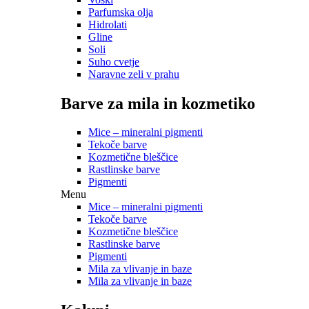
Parfumska olja
Hidrolati
Gline
Soli
Suho cvetje
Naravne zeli v prahu
Barve za mila in kozmetiko
Mice – mineralni pigmenti
Tekoče barve
Kozmetične bleščice
Rastlinske barve
Pigmenti
Menu
Mice – mineralni pigmenti
Tekoče barve
Kozmetične bleščice
Rastlinske barve
Pigmenti
Mila za vlivanje in baze
Mila za vlivanje in baze