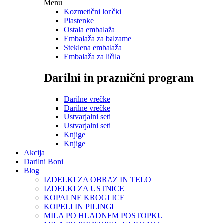
Menu
Kozmetični lončki
Plastenke
Ostala embalaža
Embalaža za balzame
Steklena embalaža
Embalaža za ličila
Darilni in praznični program
Darilne vrečke
Darilne vrečke
Ustvarjalni seti
Ustvarjalni seti
Knjige
Knjige
Akcija
Darilni Boni
Blog
IZDELKI ZA OBRAZ IN TELO
IZDELKI ZA USTNICE
KOPALNE KROGLICE
KOPELI IN PILINGI
MILA PO HLADNEM POSTOPKU