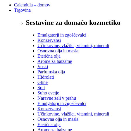
Calendula – domov
Trgovina
Sestavine za domačo kozmetiko
Emulgatorji in zgoščevalci
Konzervansi
Učinkovine, vlažilci, vitamini, minerali
Osnovna olja in masla
Eterična olja
Arome za balzame
Voski
Parfumska olja
Hidrolati
Gline
Soli
Suho cvetje
Naravne zeli v prahu
Emulgatorji in zgoščevalci
Konzervansi
Učinkovine, vlažilci, vitamini, minerali
Osnovna olja in masla
Eterična olja
Arome za balzame