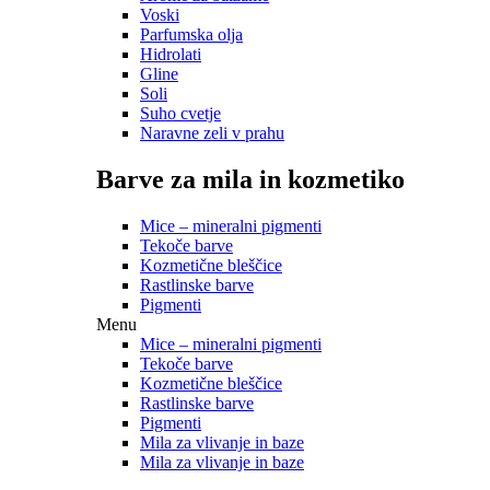
Voski
Parfumska olja
Hidrolati
Gline
Soli
Suho cvetje
Naravne zeli v prahu
Barve za mila in kozmetiko
Mice – mineralni pigmenti
Tekoče barve
Kozmetične bleščice
Rastlinske barve
Pigmenti
Menu
Mice – mineralni pigmenti
Tekoče barve
Kozmetične bleščice
Rastlinske barve
Pigmenti
Mila za vlivanje in baze
Mila za vlivanje in baze