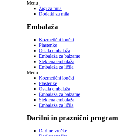
Menu
Žigi za mila
Dodatki za mila
Embalaža
Kozmetični lončki
Plastenke
Ostala embalaža
Embalaža za balzame
Steklena embalaža
Embalaža za ličila
Menu
Kozmetični lončki
Plastenke
Ostala embalaža
Embalaža za balzame
Steklena embalaža
Embalaža za ličila
Darilni in praznični program
Darilne vrečke