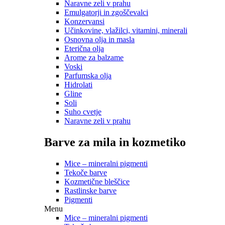
Naravne zeli v prahu
Emulgatorji in zgoščevalci
Konzervansi
Učinkovine, vlažilci, vitamini, minerali
Osnovna olja in masla
Eterična olja
Arome za balzame
Voski
Parfumska olja
Hidrolati
Gline
Soli
Suho cvetje
Naravne zeli v prahu
Barve za mila in kozmetiko
Mice – mineralni pigmenti
Tekoče barve
Kozmetične bleščice
Rastlinske barve
Pigmenti
Menu
Mice – mineralni pigmenti