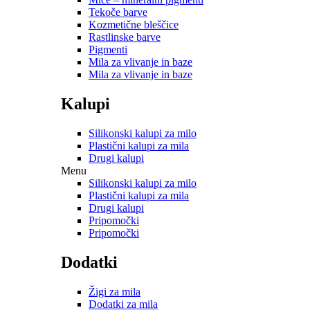
Tekoče barve
Kozmetične bleščice
Rastlinske barve
Pigmenti
Mila za vlivanje in baze
Mila za vlivanje in baze
Kalupi
Silikonski kalupi za milo
Plastični kalupi za mila
Drugi kalupi
Menu
Silikonski kalupi za milo
Plastični kalupi za mila
Drugi kalupi
Pripomočki
Pripomočki
Dodatki
Žigi za mila
Dodatki za mila