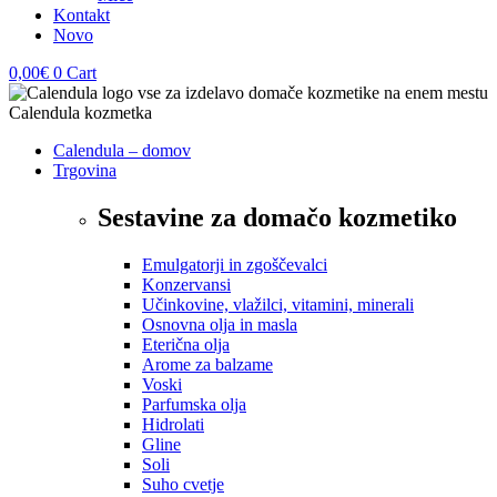
Kontakt
Novo
0,00
€
0
Cart
Calendula – domov
Trgovina
Sestavine za domačo kozmetiko
Emulgatorji in zgoščevalci
Konzervansi
Učinkovine, vlažilci, vitamini, minerali
Osnovna olja in masla
Eterična olja
Arome za balzame
Voski
Parfumska olja
Hidrolati
Gline
Soli
Suho cvetje