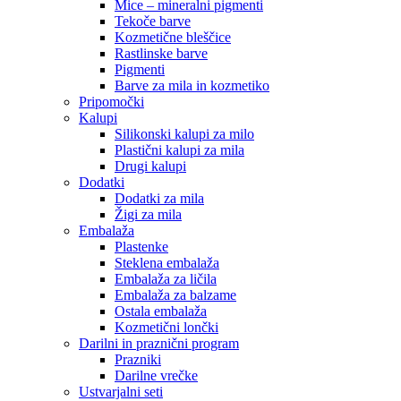
Mice – mineralni pigmenti
Tekoče barve
Kozmetične bleščice
Rastlinske barve
Pigmenti
Barve za mila in kozmetiko
Pripomočki
Kalupi
Silikonski kalupi za milo
Plastični kalupi za mila
Drugi kalupi
Dodatki
Dodatki za mila
Žigi za mila
Embalaža
Plastenke
Steklena embalaža
Embalaža za ličila
Embalaža za balzame
Ostala embalaža
Kozmetični lončki
Darilni in praznični program
Prazniki
Darilne vrečke
Ustvarjalni seti