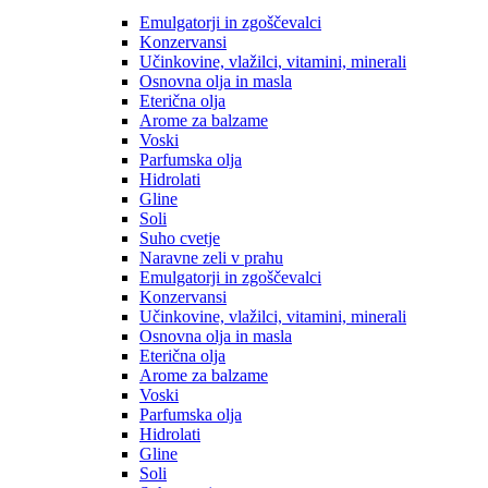
Emulgatorji in zgoščevalci
Konzervansi
Učinkovine, vlažilci, vitamini, minerali
Osnovna olja in masla
Eterična olja
Arome za balzame
Voski
Parfumska olja
Hidrolati
Gline
Soli
Suho cvetje
Naravne zeli v prahu
Emulgatorji in zgoščevalci
Konzervansi
Učinkovine, vlažilci, vitamini, minerali
Osnovna olja in masla
Eterična olja
Arome za balzame
Voski
Parfumska olja
Hidrolati
Gline
Soli