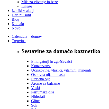
Mila za vlivanje in baze
Knjige
Izdelki v akciji
Darilni Boni
Blog
Kontakt
Novo
Calendula – domov
Trgovina
Sestavine za domačo kozmetiko
Emulgatorji in zgoščevalci
Konzervansi
Učinkovine, vlažilci, vitamini, minerali
Osnovna olja in masla
Eterična olja
Arome za balzame
Voski
Parfumska olja
Hidrolati
Gline
Soli