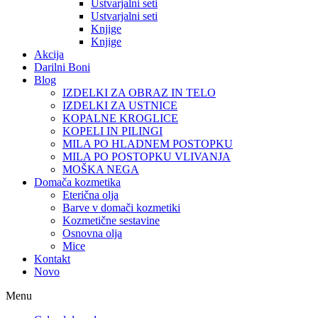
Ustvarjalni seti
Ustvarjalni seti
Knjige
Knjige
Akcija
Darilni Boni
Blog
IZDELKI ZA OBRAZ IN TELO
IZDELKI ZA USTNICE
KOPALNE KROGLICE
KOPELI IN PILINGI
MILA PO HLADNEM POSTOPKU
MILA PO POSTOPKU VLIVANJA
MOŠKA NEGA
Domača kozmetika
Eterična olja
Barve v domači kozmetiki
Kozmetične sestavine
Osnovna olja
Mice
Kontakt
Novo
Menu