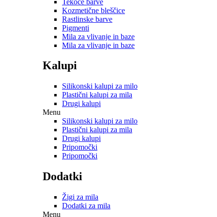
Tekoče barve
Kozmetične bleščice
Rastlinske barve
Pigmenti
Mila za vlivanje in baze
Mila za vlivanje in baze
Kalupi
Silikonski kalupi za milo
Plastični kalupi za mila
Drugi kalupi
Menu
Silikonski kalupi za milo
Plastični kalupi za mila
Drugi kalupi
Pripomočki
Pripomočki
Dodatki
Žigi za mila
Dodatki za mila
Menu