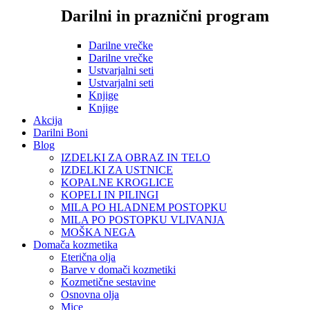
Darilni in praznični program
Darilne vrečke
Darilne vrečke
Ustvarjalni seti
Ustvarjalni seti
Knjige
Knjige
Akcija
Darilni Boni
Blog
IZDELKI ZA OBRAZ IN TELO
IZDELKI ZA USTNICE
KOPALNE KROGLICE
KOPELI IN PILINGI
MILA PO HLADNEM POSTOPKU
MILA PO POSTOPKU VLIVANJA
MOŠKA NEGA
Domača kozmetika
Eterična olja
Barve v domači kozmetiki
Kozmetične sestavine
Osnovna olja
Mice