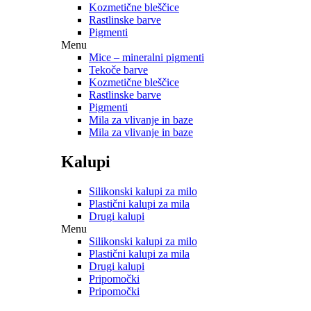
Kozmetične bleščice
Rastlinske barve
Pigmenti
Menu
Mice – mineralni pigmenti
Tekoče barve
Kozmetične bleščice
Rastlinske barve
Pigmenti
Mila za vlivanje in baze
Mila za vlivanje in baze
Kalupi
Silikonski kalupi za milo
Plastični kalupi za mila
Drugi kalupi
Menu
Silikonski kalupi za milo
Plastični kalupi za mila
Drugi kalupi
Pripomočki
Pripomočki