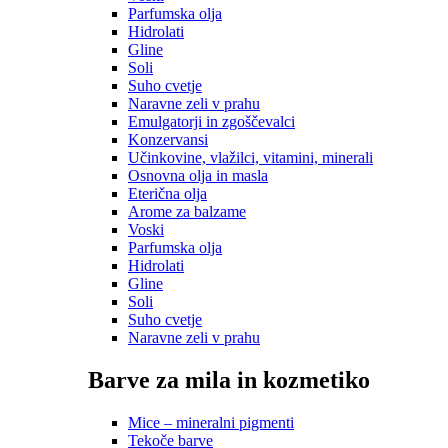
Parfumska olja
Hidrolati
Gline
Soli
Suho cvetje
Naravne zeli v prahu
Emulgatorji in zgoščevalci
Konzervansi
Učinkovine, vlažilci, vitamini, minerali
Osnovna olja in masla
Eterična olja
Arome za balzame
Voski
Parfumska olja
Hidrolati
Gline
Soli
Suho cvetje
Naravne zeli v prahu
Barve za mila in kozmetiko
Mice – mineralni pigmenti
Tekoče barve