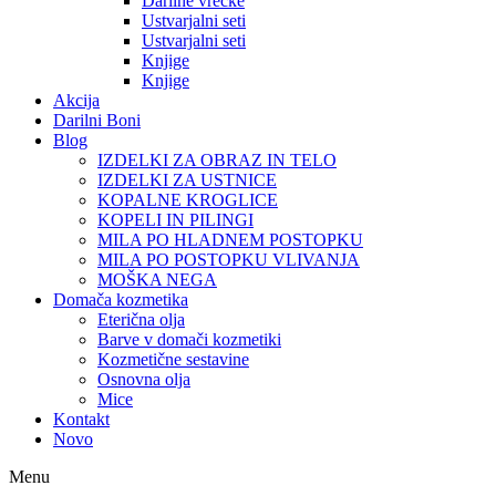
Darilne vrečke
Ustvarjalni seti
Ustvarjalni seti
Knjige
Knjige
Akcija
Darilni Boni
Blog
IZDELKI ZA OBRAZ IN TELO
IZDELKI ZA USTNICE
KOPALNE KROGLICE
KOPELI IN PILINGI
MILA PO HLADNEM POSTOPKU
MILA PO POSTOPKU VLIVANJA
MOŠKA NEGA
Domača kozmetika
Eterična olja
Barve v domači kozmetiki
Kozmetične sestavine
Osnovna olja
Mice
Kontakt
Novo
Menu