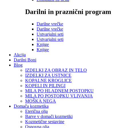
Darilni in praznični program
Darilne vrečke
Darilne vrečke
Ustvarjalni seti
Ustvarjalni seti
Knjige
Knjige
Akcija
Darilni Boni
Blog
IZDELKI ZA OBRAZ IN TELO
IZDELKI ZA USTNICE
KOPALNE KROGLICE
KOPELI IN PILINGI
MILA PO HLADNEM POSTOPKU
MILA PO POSTOPKU VLIVANJA
MOŠKA NEGA
Domača kozmetika
Eterična olja
Barve v domači kozmetiki
Kozmetične sestavine
Osnovna olja