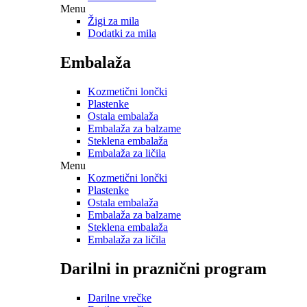
Menu
Žigi za mila
Dodatki za mila
Embalaža
Kozmetični lončki
Plastenke
Ostala embalaža
Embalaža za balzame
Steklena embalaža
Embalaža za ličila
Menu
Kozmetični lončki
Plastenke
Ostala embalaža
Embalaža za balzame
Steklena embalaža
Embalaža za ličila
Darilni in praznični program
Darilne vrečke