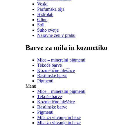
Voski
Parfumska olja
Hidrolati
Gline
Soli
Suho cvetje
Naravne zeli v prahu
Barve za mila in kozmetiko
Mice – mineralni pigmenti
Tekoče barve
Kozmetične bleščice
Rastlinske barve
Pigmenti
Menu
Mice – mineralni pigmenti
Tekoče barve
Kozmetične bleščice
Rastlinske barve
Pigmenti
Mila za vlivanje in baze
Mila za vlivanje in baze