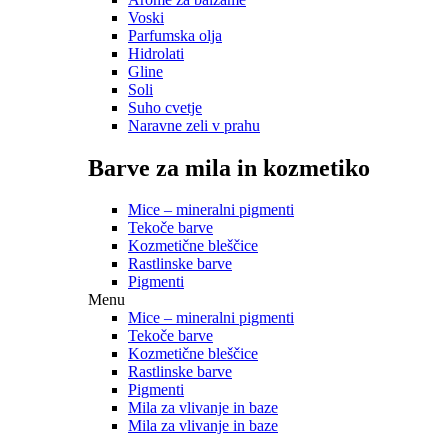
Voski
Parfumska olja
Hidrolati
Gline
Soli
Suho cvetje
Naravne zeli v prahu
Barve za mila in kozmetiko
Mice – mineralni pigmenti
Tekoče barve
Kozmetične bleščice
Rastlinske barve
Pigmenti
Menu
Mice – mineralni pigmenti
Tekoče barve
Kozmetične bleščice
Rastlinske barve
Pigmenti
Mila za vlivanje in baze
Mila za vlivanje in baze