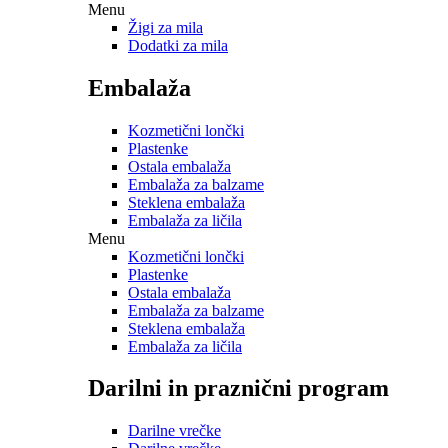
Menu
Žigi za mila
Dodatki za mila
Embalaža
Kozmetični lončki
Plastenke
Ostala embalaža
Embalaža za balzame
Steklena embalaža
Embalaža za ličila
Menu
Kozmetični lončki
Plastenke
Ostala embalaža
Embalaža za balzame
Steklena embalaža
Embalaža za ličila
Darilni in praznični program
Darilne vrečke