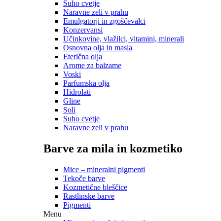
Suho cvetje
Naravne zeli v prahu
Emulgatorji in zgoščevalci
Konzervansi
Učinkovine, vlažilci, vitamini, minerali
Osnovna olja in masla
Eterična olja
Arome za balzame
Voski
Parfumska olja
Hidrolati
Gline
Soli
Suho cvetje
Naravne zeli v prahu
Barve za mila in kozmetiko
Mice – mineralni pigmenti
Tekoče barve
Kozmetične bleščice
Rastlinske barve
Pigmenti
Menu