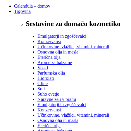
Calendula – domov
Trgovina
Sestavine za domačo kozmetiko
Emulgatorji in zgoščevalci
Konzervansi
Učinkovine, vlažilci, vitamini, minerali
Osnovna olja in masla
Eterična olja
Arome za balzame
Voski
Parfumska olja
Hidrolati
Gline
Soli
Suho cvetje
Naravne zeli v prahu
Emulgatorji in zgoščevalci
Konzervansi
Učinkovine, vlažilci, vitamini, minerali
Osnovna olja in masla
Eterična olja
Arome za balzame