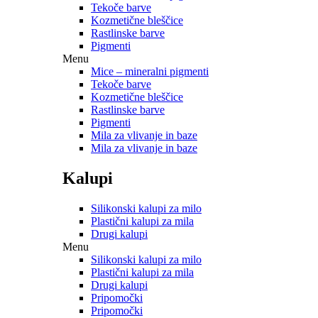
Tekoče barve
Kozmetične bleščice
Rastlinske barve
Pigmenti
Menu
Mice – mineralni pigmenti
Tekoče barve
Kozmetične bleščice
Rastlinske barve
Pigmenti
Mila za vlivanje in baze
Mila za vlivanje in baze
Kalupi
Silikonski kalupi za milo
Plastični kalupi za mila
Drugi kalupi
Menu
Silikonski kalupi za milo
Plastični kalupi za mila
Drugi kalupi
Pripomočki
Pripomočki