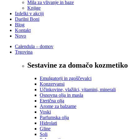
Mila za vlivanje in baze
Knjige
Izdelki v akciji
Darilni Boni
Blog
Kontakt
Novo
Calendula – domov
Trgovina
Sestavine za domačo kozmetiko
Emulgatorji in zgoščevalci
Konzervansi
Učinkovine, vlažilci, vitamini, minerali
Osnovna olja in masla
Eterična olja
Arome za balzame
Voski
Parfumska olja
Hidrolati
Gline
Soli