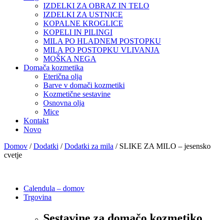
IZDELKI ZA OBRAZ IN TELO
IZDELKI ZA USTNICE
KOPALNE KROGLICE
KOPELI IN PILINGI
MILA PO HLADNEM POSTOPKU
MILA PO POSTOPKU VLIVANJA
MOŠKA NEGA
Domača kozmetika
Eterična olja
Barve v domači kozmetiki
Kozmetične sestavine
Osnovna olja
Mice
Kontakt
Novo
Domov
/
Dodatki
/
Dodatki za mila
/ SLIKE ZA MILO – jesensko
cvetje
Calendula – domov
Trgovina
Sestavine za domačo kozmetiko