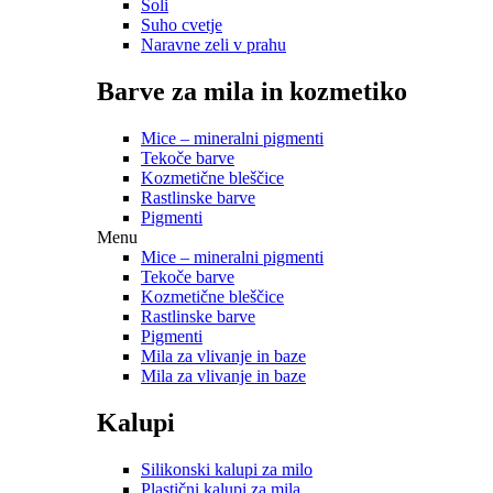
Soli
Suho cvetje
Naravne zeli v prahu
Barve za mila in kozmetiko
Mice – mineralni pigmenti
Tekoče barve
Kozmetične bleščice
Rastlinske barve
Pigmenti
Menu
Mice – mineralni pigmenti
Tekoče barve
Kozmetične bleščice
Rastlinske barve
Pigmenti
Mila za vlivanje in baze
Mila za vlivanje in baze
Kalupi
Silikonski kalupi za milo
Plastični kalupi za mila