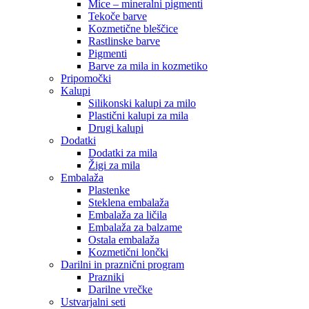
Mice – mineralni pigmenti
Tekoče barve
Kozmetične bleščice
Rastlinske barve
Pigmenti
Barve za mila in kozmetiko
Pripomočki
Kalupi
Silikonski kalupi za milo
Plastični kalupi za mila
Drugi kalupi
Dodatki
Dodatki za mila
Žigi za mila
Embalaža
Plastenke
Steklena embalaža
Embalaža za ličila
Embalaža za balzame
Ostala embalaža
Kozmetični lončki
Darilni in praznični program
Prazniki
Darilne vrečke
Ustvarjalni seti