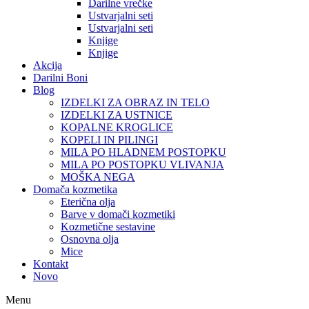
Darilne vrečke
Ustvarjalni seti
Ustvarjalni seti
Knjige
Knjige
Akcija
Darilni Boni
Blog
IZDELKI ZA OBRAZ IN TELO
IZDELKI ZA USTNICE
KOPALNE KROGLICE
KOPELI IN PILINGI
MILA PO HLADNEM POSTOPKU
MILA PO POSTOPKU VLIVANJA
MOŠKA NEGA
Domača kozmetika
Eterična olja
Barve v domači kozmetiki
Kozmetične sestavine
Osnovna olja
Mice
Kontakt
Novo
Menu