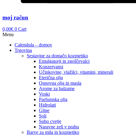
moj račun
0,00
€
0
Cart
Menu
Calendula – domov
Trgovina
Sestavine za domačo kozmetiko
Emulgatorji in zgoščevalci
Konzervansi
Učinkovine, vlažilci, vitamini, minerali
Eterična olja
Osnovna olja in masla
Arome za balzame
Voski
Parfumska olja
Hidrolati
Gline
Soli
Suho cvetje
Naravne zeli v prahu
Barve za mila in kozmetiko