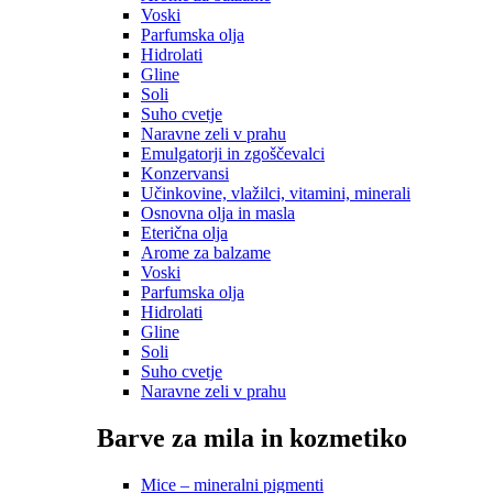
Voski
Parfumska olja
Hidrolati
Gline
Soli
Suho cvetje
Naravne zeli v prahu
Emulgatorji in zgoščevalci
Konzervansi
Učinkovine, vlažilci, vitamini, minerali
Osnovna olja in masla
Eterična olja
Arome za balzame
Voski
Parfumska olja
Hidrolati
Gline
Soli
Suho cvetje
Naravne zeli v prahu
Barve za mila in kozmetiko
Mice – mineralni pigmenti