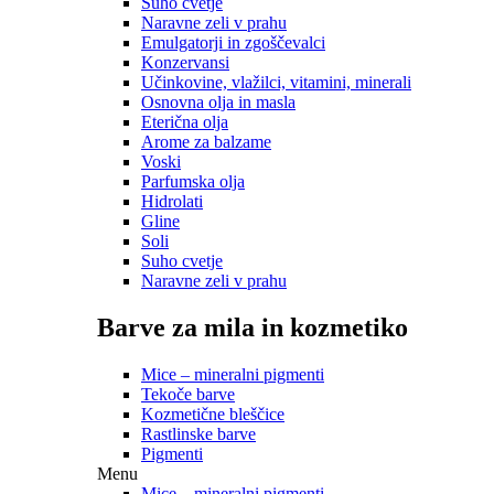
Suho cvetje
Naravne zeli v prahu
Emulgatorji in zgoščevalci
Konzervansi
Učinkovine, vlažilci, vitamini, minerali
Osnovna olja in masla
Eterična olja
Arome za balzame
Voski
Parfumska olja
Hidrolati
Gline
Soli
Suho cvetje
Naravne zeli v prahu
Barve za mila in kozmetiko
Mice – mineralni pigmenti
Tekoče barve
Kozmetične bleščice
Rastlinske barve
Pigmenti
Menu
Mice – mineralni pigmenti