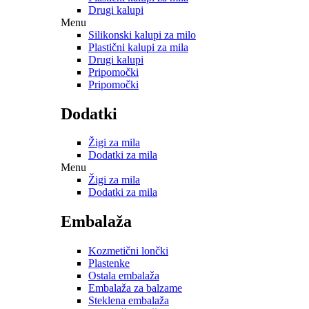
Drugi kalupi
Menu
Silikonski kalupi za milo
Plastični kalupi za mila
Drugi kalupi
Pripomočki
Pripomočki
Dodatki
Žigi za mila
Dodatki za mila
Menu
Žigi za mila
Dodatki za mila
Embalaža
Kozmetični lončki
Plastenke
Ostala embalaža
Embalaža za balzame
Steklena embalaža