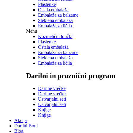
Plastenke
Ostala embalaža
Embalaža za balzame
Steklena embalaža
Embalaža za ličila
Menu
Kozmetični lončki
Plastenke
Ostala embalaža
Embalaža za balzame
Steklena embalaža
Embalaža za ličila
Darilni in praznični program
Darilne vrečke
Darilne vrečke
Ustvarjalni seti
Ustvarjalni seti
Knjige
Knjige
Akcija
Darilni Boni
Blog