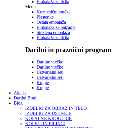
Embalaža za ličila
Menu
Kozmetični lončki
Plastenke
Ostala embalaža
Embalaža za balzame
Steklena embalaža
Embalaža za ličila
Darilni in praznični program
Darilne vrečke
Darilne vrečke
Ustvarjalni seti
Ustvarjalni seti
Knjige
Knjige
Akcija
Darilni Boni
Blog
IZDELKI ZA OBRAZ IN TELO
IZDELKI ZA USTNICE
KOPALNE KROGLICE
KOPELI IN PILINGI