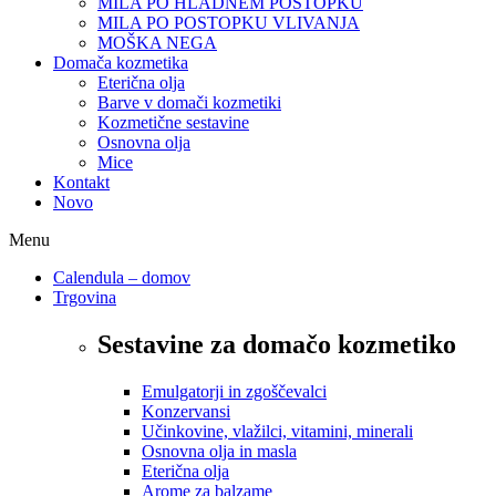
MILA PO HLADNEM POSTOPKU
MILA PO POSTOPKU VLIVANJA
MOŠKA NEGA
Domača kozmetika
Eterična olja
Barve v domači kozmetiki
Kozmetične sestavine
Osnovna olja
Mice
Kontakt
Novo
Menu
Calendula – domov
Trgovina
Sestavine za domačo kozmetiko
Emulgatorji in zgoščevalci
Konzervansi
Učinkovine, vlažilci, vitamini, minerali
Osnovna olja in masla
Eterična olja
Arome za balzame