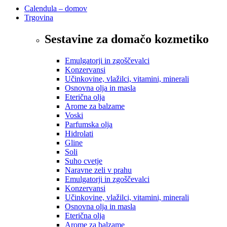
Calendula – domov
Trgovina
Sestavine za domačo kozmetiko
Emulgatorji in zgoščevalci
Konzervansi
Učinkovine, vlažilci, vitamini, minerali
Osnovna olja in masla
Eterična olja
Arome za balzame
Voski
Parfumska olja
Hidrolati
Gline
Soli
Suho cvetje
Naravne zeli v prahu
Emulgatorji in zgoščevalci
Konzervansi
Učinkovine, vlažilci, vitamini, minerali
Osnovna olja in masla
Eterična olja
Arome za balzame