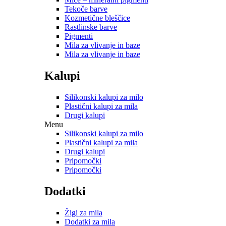
Tekoče barve
Kozmetične bleščice
Rastlinske barve
Pigmenti
Mila za vlivanje in baze
Mila za vlivanje in baze
Kalupi
Silikonski kalupi za milo
Plastični kalupi za mila
Drugi kalupi
Menu
Silikonski kalupi za milo
Plastični kalupi za mila
Drugi kalupi
Pripomočki
Pripomočki
Dodatki
Žigi za mila
Dodatki za mila