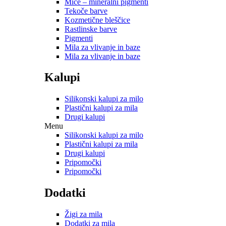
Mice – mineralni pigmenti
Tekoče barve
Kozmetične bleščice
Rastlinske barve
Pigmenti
Mila za vlivanje in baze
Mila za vlivanje in baze
Kalupi
Silikonski kalupi za milo
Plastični kalupi za mila
Drugi kalupi
Menu
Silikonski kalupi za milo
Plastični kalupi za mila
Drugi kalupi
Pripomočki
Pripomočki
Dodatki
Žigi za mila
Dodatki za mila