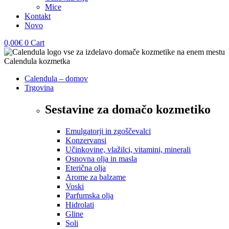
Mice
Kontakt
Novo
0,00
€
0
Cart
Calendula – domov
Trgovina
Sestavine za domačo kozmetiko
Emulgatorji in zgoščevalci
Konzervansi
Učinkovine, vlažilci, vitamini, minerali
Osnovna olja in masla
Eterična olja
Arome za balzame
Voski
Parfumska olja
Hidrolati
Gline
Soli