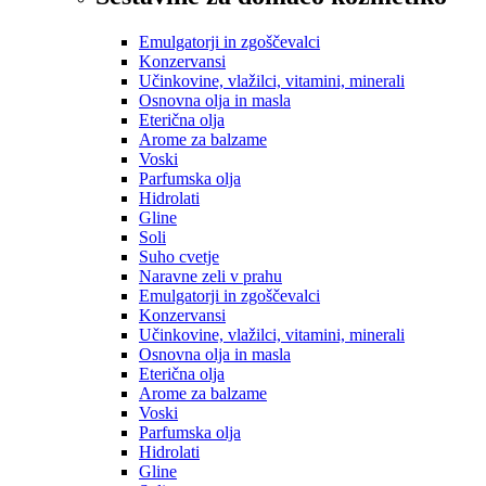
Emulgatorji in zgoščevalci
Konzervansi
Učinkovine, vlažilci, vitamini, minerali
Osnovna olja in masla
Eterična olja
Arome za balzame
Voski
Parfumska olja
Hidrolati
Gline
Soli
Suho cvetje
Naravne zeli v prahu
Emulgatorji in zgoščevalci
Konzervansi
Učinkovine, vlažilci, vitamini, minerali
Osnovna olja in masla
Eterična olja
Arome za balzame
Voski
Parfumska olja
Hidrolati
Gline