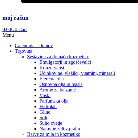
moj račun
0,00
€
0
Cart
Menu
Calendula – domov
Trgovina
Sestavine za domačo kozmetiko
Emulgatorji in zgoščevalci
Konzervansi
Učinkovine, vlažilci, vitamini, minerali
Eterična olja
Osnovna olja in masla
Arome za balzame
Voski
Parfumska olja
Hidrolati
Gline
Soli
Suho cvetje
Naravne zeli v prahu
Barve za mila in kozmetiko