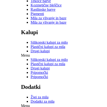
Tekoče barve
Kozmetične bleščice
Rastlinske barve
Pigmenti
Mila za vlivanje in baze
Mila za vlivanje in baze
Kalupi
Silikonski kalupi za milo
Plastični kalupi za mila
Drugi kalupi
Menu
Silikonski kalupi za milo
Plastični kalupi za mila
Drugi kalupi
Pripomočki
Pripomočki
Dodatki
Žigi za mila
Dodatki za mila
Menu