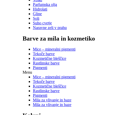
Parfumska olja
Hidrolati
Gline
Soli
Suho cvetje
Naravne zeli v prahu
Barve za mila in kozmetiko
Mice – mineralni pigmenti
Tekoče barve
Kozmetične bleščice
Rastlinske barve
Pigmenti
Menu
Mice – mineralni pigmenti
Tekoče barve
Kozmetične bleščice
Rastlinske barve
Pigmenti
Mila za vlivanje in baze
Mila za vlivanje in baze