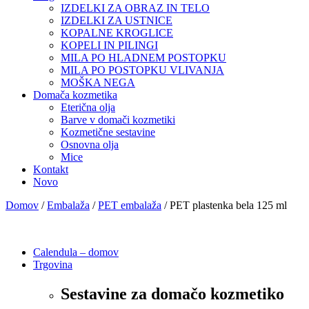
IZDELKI ZA OBRAZ IN TELO
IZDELKI ZA USTNICE
KOPALNE KROGLICE
KOPELI IN PILINGI
MILA PO HLADNEM POSTOPKU
MILA PO POSTOPKU VLIVANJA
MOŠKA NEGA
Domača kozmetika
Eterična olja
Barve v domači kozmetiki
Kozmetične sestavine
Osnovna olja
Mice
Kontakt
Novo
Domov
/
Embalaža
/
PET embalaža
/ PET plastenka bela 125 ml
Calendula – domov
Trgovina
Sestavine za domačo kozmetiko