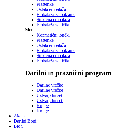
Plastenke
Ostala embalaža
Embalaža za balzame
Steklena embalaža
Embalaža za ličila
Menu
Kozmetični lončki
Plastenke
Ostala embalaža
Embalaža za balzame
Steklena embalaža
Embalaža za ličila
Darilni in praznični program
Darilne vrečke
Darilne vrečke
Ustvarjalni seti
Ustvarjalni seti
Knjige
Knjige
Akcija
Darilni Boni
Blog