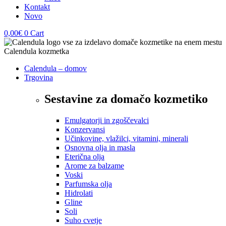
Kontakt
Novo
0,00
€
0
Cart
Calendula – domov
Trgovina
Sestavine za domačo kozmetiko
Emulgatorji in zgoščevalci
Konzervansi
Učinkovine, vlažilci, vitamini, minerali
Osnovna olja in masla
Eterična olja
Arome za balzame
Voski
Parfumska olja
Hidrolati
Gline
Soli
Suho cvetje