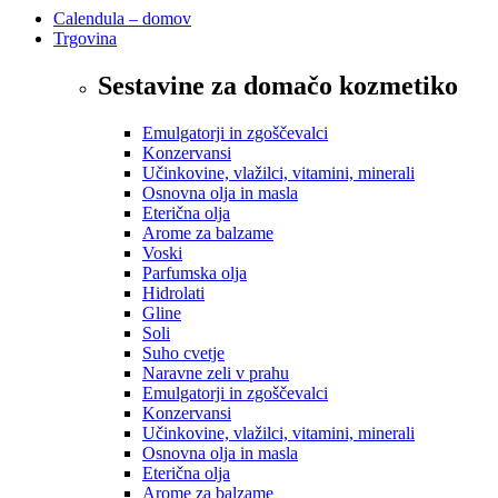
Calendula – domov
Trgovina
Sestavine za domačo kozmetiko
Emulgatorji in zgoščevalci
Konzervansi
Učinkovine, vlažilci, vitamini, minerali
Osnovna olja in masla
Eterična olja
Arome za balzame
Voski
Parfumska olja
Hidrolati
Gline
Soli
Suho cvetje
Naravne zeli v prahu
Emulgatorji in zgoščevalci
Konzervansi
Učinkovine, vlažilci, vitamini, minerali
Osnovna olja in masla
Eterična olja
Arome za balzame