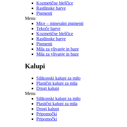
Kozmetične bleščice
Rastlinske barve
Pigmenti
Menu
Mice – mineralni pigmenti
Tekoče barve
Kozmetične bleščice
Rastlinske barve
Pigmenti
Mila za vlivanje in baze
Mila za vlivanje in baze
Kalupi
Silikonski kalupi za milo
Plastični kalupi za mila
Drugi kalupi
Menu
Silikonski kalupi za milo
Plastični kalupi za mila
Drugi kalupi
Pripomočki
Pripomočki