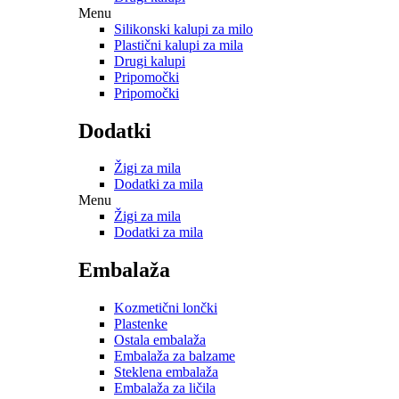
Menu
Silikonski kalupi za milo
Plastični kalupi za mila
Drugi kalupi
Pripomočki
Pripomočki
Dodatki
Žigi za mila
Dodatki za mila
Menu
Žigi za mila
Dodatki za mila
Embalaža
Kozmetični lončki
Plastenke
Ostala embalaža
Embalaža za balzame
Steklena embalaža
Embalaža za ličila