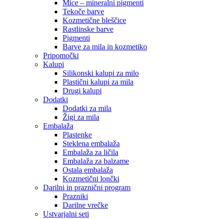
Mice – mineralni pigmenti
Tekoče barve
Kozmetične bleščice
Rastlinske barve
Pigmenti
Barve za mila in kozmetiko
Pripomočki
Kalupi
Silikonski kalupi za milo
Plastični kalupi za mila
Drugi kalupi
Dodatki
Dodatki za mila
Žigi za mila
Embalaža
Plastenke
Steklena embalaža
Embalaža za ličila
Embalaža za balzame
Ostala embalaža
Kozmetični lončki
Darilni in praznični program
Prazniki
Darilne vrečke
Ustvarjalni seti