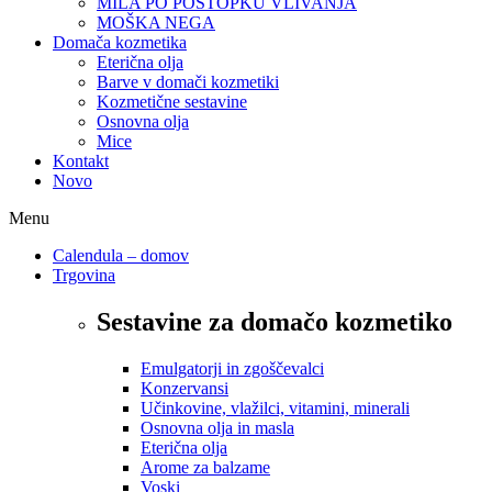
MILA PO POSTOPKU VLIVANJA
MOŠKA NEGA
Domača kozmetika
Eterična olja
Barve v domači kozmetiki
Kozmetične sestavine
Osnovna olja
Mice
Kontakt
Novo
Menu
Calendula – domov
Trgovina
Sestavine za domačo kozmetiko
Emulgatorji in zgoščevalci
Konzervansi
Učinkovine, vlažilci, vitamini, minerali
Osnovna olja in masla
Eterična olja
Arome za balzame
Voski