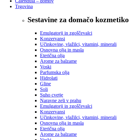
Calendula – domov
Trgovina
Sestavine za domačo kozmetiko
Emulgatorji in zgoščevalci
Konzervansi
Učinkovine, vlažilci, vitamini, minerali
Osnovna olja in masla
Eterična olja
Arome za balzame
Voski
Parfumska olja
Hidrolati
Gline
Soli
Suho cvetje
Naravne zeli v prahu
Emulgatorji in zgoščevalci
Konzervansi
Učinkovine, vlažilci, vitamini, minerali
Osnovna olja in masla
Eterična olja
Arome za balzame
Voski