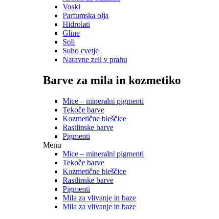
Voski
Parfumska olja
Hidrolati
Gline
Soli
Suho cvetje
Naravne zeli v prahu
Barve za mila in kozmetiko
Mice – mineralni pigmenti
Tekoče barve
Kozmetične bleščice
Rastlinske barve
Pigmenti
Menu
Mice – mineralni pigmenti
Tekoče barve
Kozmetične bleščice
Rastlinske barve
Pigmenti
Mila za vlivanje in baze
Mila za vlivanje in baze