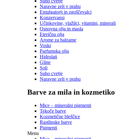
Suho cvetje
Naravne zeli v prahu
Emulgatorji in zgoščevalci
Konzervansi
Učinkovine, vlažilci, vitamini, minerali
Osnovna olja in masla
Eterična olja
Arome za balzame
Voski
Parfumska olja
Hidrolati
Gline
Soli
Suho cvetje
Naravne zeli v prahu
Barve za mila in kozmetiko
Mice – mineralni pigmenti
Tekoče barve
Kozmetične bleščice
Rastlinske barve
Pigmenti
Menu
Mice – mineralni pigmenti