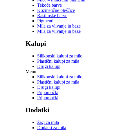
Tekoče barve
Kozmetične bleščice
Rastlinske barve
Pigmenti
Mila za vlivanje in baze
Mila za vlivanje in baze
Kalupi
Silikonski kalupi za milo
Plastični kalupi za mila
Drugi kalupi
Menu
Silikonski kalupi za milo
Plastični kalupi za mila
Drugi kalupi
Pripomočki
Pripomočki
Dodatki
Žigi za mila
Dodatki za mila