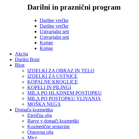
Darilni in praznični program
Darilne vrečke
Darilne vrečke
Ustvarjalni seti
Ustvarjalni seti
Knjige
Knjige
Akcija
Darilni Boni
Blog
IZDELKI ZA OBRAZ IN TELO
IZDELKI ZA USTNICE
KOPALNE KROGLICE
KOPELI IN PILINGI
MILA PO HLADNEM POSTOPKU
MILA PO POSTOPKU VLIVANJA
MOŠKA NEGA
Domača kozmetika
Eterična olja
Barve v domači kozmetiki
Kozmetične sestavine
Osnovna olja
Mice