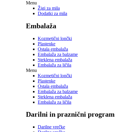
Menu
Žigi za mila
Dodatki za mila
Embalaža
Kozmetični lončki
Plastenke
Ostala embalaža
Embalaža za balzame
Steklena embalaža
Embalaža za ličila
Menu
Kozmetični lončki
Plastenke
Ostala embalaža
Embalaža za balzame
Steklena embalaža
Embalaža za ličila
Darilni in praznični program
Darilne vrečke