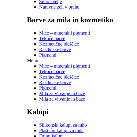
Suho cvetje
Naravne zeli v prahu
Barve za mila in kozmetiko
Mice – mineralni pigmenti
Tekoče barve
Kozmetične bleščice
Rastlinske barve
Pigmenti
Menu
Mice – mineralni pigmenti
Tekoče barve
Kozmetične bleščice
Rastlinske barve
Pigmenti
Mila za vlivanje in baze
Mila za vlivanje in baze
Kalupi
Silikonski kalupi za milo
Plastični kalupi za mila
Drugi kalupi