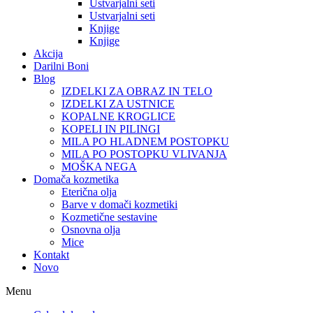
Ustvarjalni seti
Ustvarjalni seti
Knjige
Knjige
Akcija
Darilni Boni
Blog
IZDELKI ZA OBRAZ IN TELO
IZDELKI ZA USTNICE
KOPALNE KROGLICE
KOPELI IN PILINGI
MILA PO HLADNEM POSTOPKU
MILA PO POSTOPKU VLIVANJA
MOŠKA NEGA
Domača kozmetika
Eterična olja
Barve v domači kozmetiki
Kozmetične sestavine
Osnovna olja
Mice
Kontakt
Novo
Menu