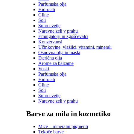
Parfumska olja
Hidrolati
Gline
Soli
Suho cvetje
Naravne zeli v prahu
Emulgatorji in zgoščevalci
Konzervansi
Učinkovine, vlažilci, vitamini, minerali
Osnovna olja in masla
Eterična olja
Arome za balzame
Voski
Parfumska olja
Hidrolati
Gline
Soli
Suho cvetje
Naravne zeli v prahu
Barve za mila in kozmetiko
Mice – mineralni pigmenti
Tekoče barve