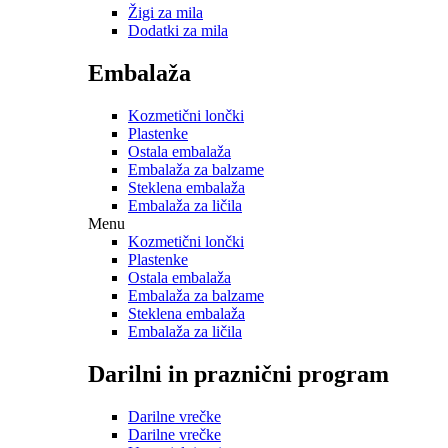
Žigi za mila
Dodatki za mila
Embalaža
Kozmetični lončki
Plastenke
Ostala embalaža
Embalaža za balzame
Steklena embalaža
Embalaža za ličila
Menu
Kozmetični lončki
Plastenke
Ostala embalaža
Embalaža za balzame
Steklena embalaža
Embalaža za ličila
Darilni in praznični program
Darilne vrečke
Darilne vrečke