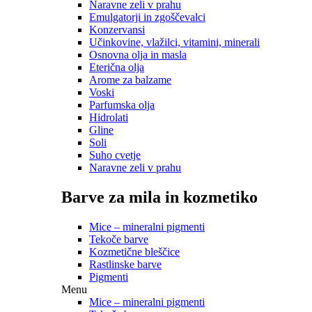
Naravne zeli v prahu
Emulgatorji in zgoščevalci
Konzervansi
Učinkovine, vlažilci, vitamini, minerali
Osnovna olja in masla
Eterična olja
Arome za balzame
Voski
Parfumska olja
Hidrolati
Gline
Soli
Suho cvetje
Naravne zeli v prahu
Barve za mila in kozmetiko
Mice – mineralni pigmenti
Tekoče barve
Kozmetične bleščice
Rastlinske barve
Pigmenti
Menu
Mice – mineralni pigmenti