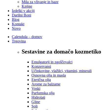
Mila za vlivanje in baze
Knjige
Izdelki v akciji
Darilni Boni
Blog
Kontakt
Novo
Calendula – domov
Trgovina
Sestavine za domačo kozmetiko
Emulgatorji in zgoščevalci
Konzervansi
Učinkovine, vlažilci, vitamini, minerali
Osnovna olja in masla
Eterična olja
Arome za balzame
Voski
Parfumska olja
Hidrolati
Gline
Soli