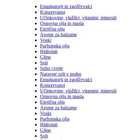
Emulgatorji in zgoščevalci
Konzervansi
Učinkovine, vlažilci, vitamini, minerali
Osnovna olja in masla
Eterična olja
Arome za balzame
Voski
Parfumska olja
Hidrolati
Gline
Soli
Suho cvetje
Naravne zeli v prahu
Emulgatorji in zgoščevalci
Konzervansi
Učinkovine, vlažilci, vitamini, minerali
Osnovna olja in masla
Eterična olja
Arome za balzame
Voski
Parfumska olja
Hidrolati
Gline
Soli