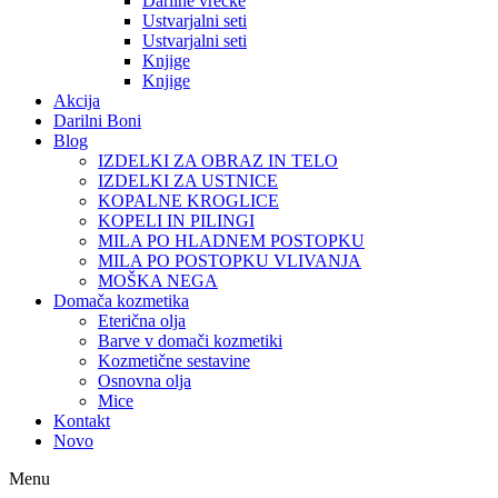
Darilne vrečke
Ustvarjalni seti
Ustvarjalni seti
Knjige
Knjige
Akcija
Darilni Boni
Blog
IZDELKI ZA OBRAZ IN TELO
IZDELKI ZA USTNICE
KOPALNE KROGLICE
KOPELI IN PILINGI
MILA PO HLADNEM POSTOPKU
MILA PO POSTOPKU VLIVANJA
MOŠKA NEGA
Domača kozmetika
Eterična olja
Barve v domači kozmetiki
Kozmetične sestavine
Osnovna olja
Mice
Kontakt
Novo
Menu