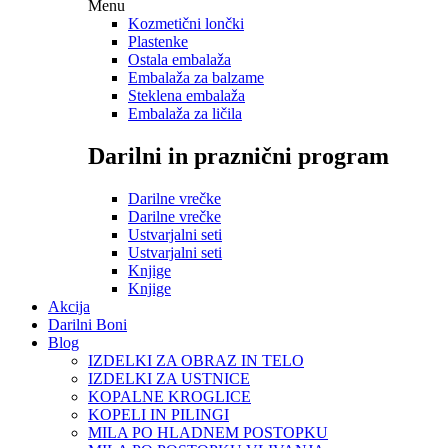
Menu
Kozmetični lončki
Plastenke
Ostala embalaža
Embalaža za balzame
Steklena embalaža
Embalaža za ličila
Darilni in praznični program
Darilne vrečke
Darilne vrečke
Ustvarjalni seti
Ustvarjalni seti
Knjige
Knjige
Akcija
Darilni Boni
Blog
IZDELKI ZA OBRAZ IN TELO
IZDELKI ZA USTNICE
KOPALNE KROGLICE
KOPELI IN PILINGI
MILA PO HLADNEM POSTOPKU