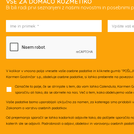
VSE ZA DOMAČO KOZMETIKO
Bi bili radi prvi seznanjeni z našimi novostmi in posebnim
V kolikor v vnosna polja vnesete vaše osebne podatke in kliknete gumb “POŠLJI”
Karmen Gostinčar s.p., obdeluje osebne podatke, si lahko preberete na povezav
Označite to polje, če se strinjate s tem, da vam lahko Calendula, Karmen G
sporočilu ali tako, da se obrnete na nas. Več o tem, kako obdelujemo vaše
Vaše podatke bomo uporabljali izključno za namen, za katerega smo pridobili v
Zakonom o varstvu osebnih podatkov.
Od prejemanja sporočil se lahko kadarkoli odjavite tako, da pošljete sporočilo n
katerih ste se odjavili. Podrobnosti o odjavi, obdelavi in varovanju osebnih poda