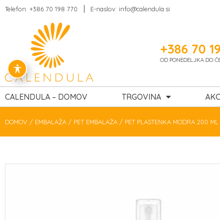
Telefon: +386 70 198 770
E-naslov: info@calendula.si
+386 70 1
OD PONEDELJKA DO ČET
CALENDULA – DOMOV
TRGOVINA
AKC
DOMOV
/
EMBALAŽA
/
PET EMBALAŽA
/ PET PLASTENKA MODRA 200 ML 