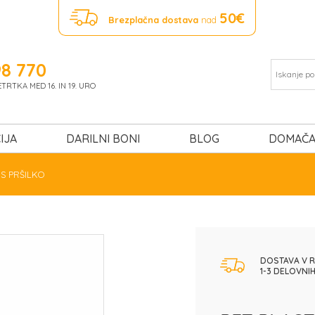
50€
Brezplačna dostava
nad
98 770
RTKA MED 16. IN 19. URO
IJA
DARILNI BONI
BLOG
DOMAČA
S PRŠILKO
DOSTAVA V 
1-3 DELOVNIH