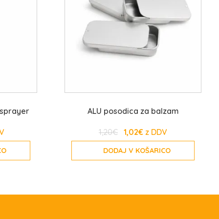
 sprayer
ALU posodica za balzam
1,20
€
1,02
€
CO
DODAJ V KOŠARICO