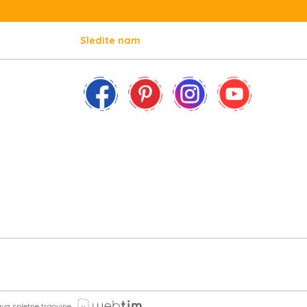
Sledite nam
ava spletne trgovine