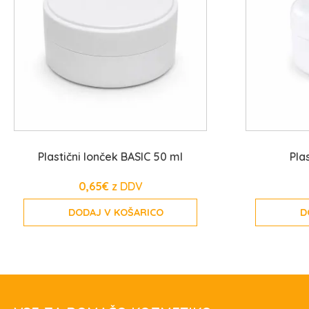
Plastični lonček BASIC 50 ml
Pla
0,65
€
DODAJ V KOŠARICO
D