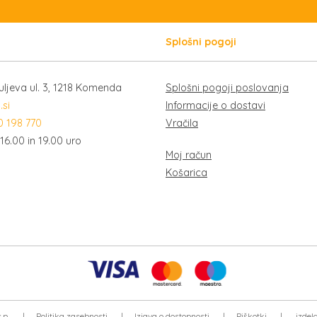
Splošni pogoji
uljeva ul. 3, 1218 Komenda
Splošni pogoji poslovanja
.si
Informacije o dostavi
0 198 770
Vračila
16.00 in 19.00 uro
Moj račun
Košarica
.p.
|
Politika zasebnosti
|
Izjava o dostopnosti
|
Piškotki
|
izdel