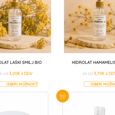
LAT LAŠKI SMILJ BIO
HIDROLAT HAMAMELIS
e od
3,00
€
že od
3,70
€
IZBERI MOŽNOST
IZBERI MOŽ