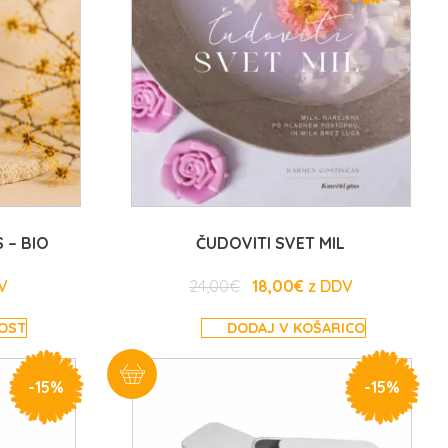
 – BIO
ČUDOVITI SVET MIL
24,00
€
18,00
€
NOST
DODAJ V KOŠARICO
-
15%
-
15%