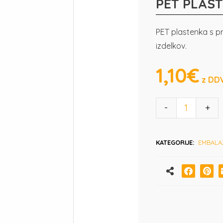
PET PLAST
PET plastenka s pr
izdelkov.
1,10
€
-
+
KATEGORIJE:
EMBALA