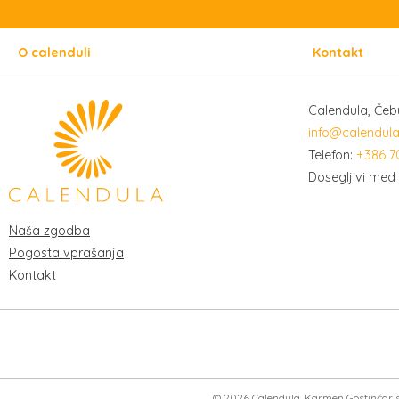
O calenduli
Kontakt
Calendula, Čeb
info@calendula
Telefon:
+386 7
Dosegljivi med 
Naša zgodba
Pogosta vprašanja
Kontakt
©
2026
Calendula, Karmen Gostinčar s