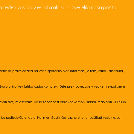
a teden vas bo v e-nabiralniku razveselila naša pošta.
ene priprave odziva na vaše sporočilo. Več informacij o tem, kako Calendula,
a. Svojo privolitev lahko kadarkoli prekličete prek povezave v vsakem e-poštnem
ovali tretjim osebam. Vašo zasebnost obravnavamo v skladu z določili GDPR in
o podjetje Calendula, Karmen Gostinčar s.p., prenehal pošiljati vsebine, od