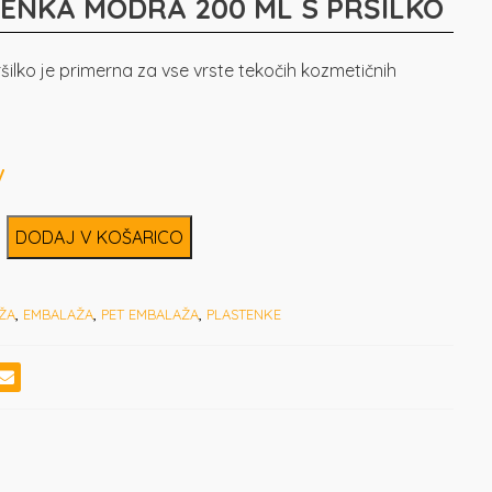
ENKA MODRA 200 ML S PRŠILKO
šilko je primerna za vse vrste tekočih kozmetičnih
DODAJ V KOŠARICO
ŽA
,
EMBALAŽA
,
PET EMBALAŽA
,
PLASTENKE