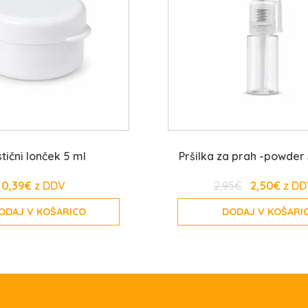
stični lonček 5 ml
Pršilka za prah -powder
0,39
€
2,95
€
2,50
€
ODAJ V KOŠARICO
DODAJ V KOŠARI