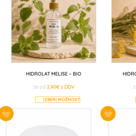
HIDROLAT MELISE – BIO
HIDRO
že od
2,80
€
ž
IZBERI MOŽNOST