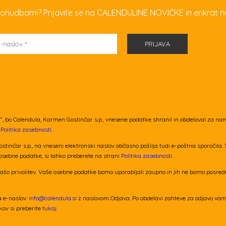
i ponudbami? Prijavite se na CALENDULINE NOVIČKE in enkrat n
, bo Calendula, Karmen Gostinčar s.p., vnesene podatke shranil in obdeloval za nam
i
Politika zasebnosti
.
ostinčar s.p., na vneseni elektronski naslov občasno pošilja tudi e-poštna sporočil
 osebne podatke, si lahko preberete na strani
Politika zasebnosti
.
ašo privolitev. Vaše osebne podatke bomo uporabljali zaupno in jih ne bomo posred
a e-naslov:
info@calendula.si
z naslovom Odjava. Po obdelavi zahteve za odjavo vam b
tkov si preberite
tukaj.