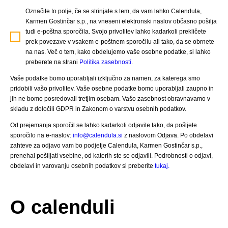
Označite to polje, če se strinjate s tem, da vam lahko Calendula,
Karmen Gostinčar s.p., na vneseni elektronski naslov občasno pošilja
tudi e-poštna sporočila. Svojo privolitev lahko kadarkoli prekličete
prek povezave v vsakem e-poštnem sporočilu ali tako, da se obrnete
na nas. Več o tem, kako obdelujemo vaše osebne podatke, si lahko
preberete na strani
Politika zasebnosti
.
Vaše podatke bomo uporabljali izključno za namen, za katerega smo
pridobili vašo privolitev. Vaše osebne podatke bomo uporabljali zaupno in
jih ne bomo posredovali tretjim osebam. Vašo zasebnost obravnavamo v
skladu z določili GDPR in Zakonom o varstvu osebnih podatkov.
Od prejemanja sporočil se lahko kadarkoli odjavite tako, da pošljete
sporočilo na e-naslov:
info@calendula.si
z naslovom Odjava. Po obdelavi
zahteve za odjavo vam bo podjetje Calendula, Karmen Gostinčar s.p.,
prenehal pošiljati vsebine, od katerih ste se odjavili. Podrobnosti o odjavi,
obdelavi in varovanju osebnih podatkov si preberite
tukaj.
O calenduli