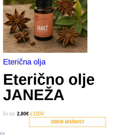
Eterična olja
Eterično olje
JANEŽA
že od
2,80
€
IZBERI MOŽNOST