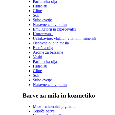
Parfumska olja
Hidrolati
Gline
Soli
Suho cvetje
Naravne zeli v prahu
Emulgatorji in zgoščevalci
Konzervansi
Učinkovine, vlažilci, vitamini, minerali
Osnovna olja in masla
Eterična olja
Arome za balzame
Voski
Parfumska olja
Hidrolati
Gline
Soli
Suho cvetje
Naravne zeli v prahu
Barve za mila in kozmetiko
Mice – mineralni pigmenti
Tekoče barve