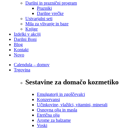
Darilni in praznični program
Prazniki
Darilne vrečke
Ustvarjalni seti
Mila za vlivanje in baze
Knjige
Izdelki v akciji
Darilni Boni
Blog
Kontakt
Novo
Calendula – domov
Trgovina
Sestavine za domačo kozmetiko
Emulgatorji in zgoščevalci
Konzervansi
Učinkovine, vlažilci, vitamini, minerali
Osnovna olja in masla
Eterična olja
Arome za balzame
Voski