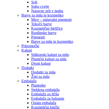
Soli
Suho cvetje
Naravne zeli v prahu
Barve za mila in kozmetiko
Mice – mineralni pigmenti
Tekoče barve
Kozmetične bleščice
Rastlinske barve
Pigmenti
Barve za mila in kozmetiko
Pripomočki
Kalupi
Silikonski kalupi za milo
Plastični kalupi za mila
Drugi kalupi
Dodatki
Dodatki za mila
Žigi za mila
Embalaža
Plastenke
Steklena embalaža
Embalaža za ličila
Embalaža za balzame
Ostala embalaža
Kozmetični lončki