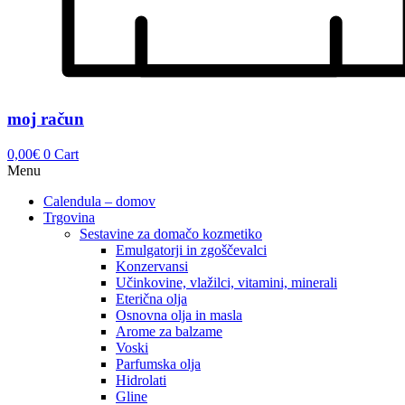
moj račun
0,00
€
0
Cart
Menu
Calendula – domov
Trgovina
Sestavine za domačo kozmetiko
Emulgatorji in zgoščevalci
Konzervansi
Učinkovine, vlažilci, vitamini, minerali
Eterična olja
Osnovna olja in masla
Arome za balzame
Voski
Parfumska olja
Hidrolati
Gline