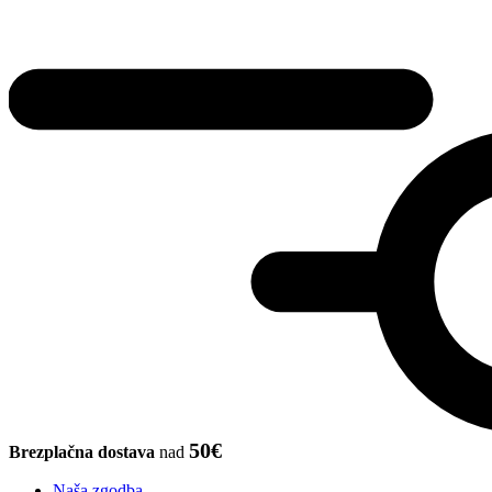
50€
Brezplačna dostava
nad
Naša zgodba