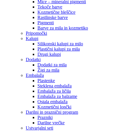
Mice – mineralni pigmenti
Tekoče barve
Kozmetične bleščice
Rastlinske barve
Pigmenti
Barve za mila in kozmetiko
Pripomočki
Kalupi
Silikonski kalupi za milo
Plastični kalupi za mila
Drugi kalupi
Dodatki
Dodatki za mila
Žigi za mila
Embalaža
Plastenke
Steklena embalaža
Embalaža za ličila
Embalaža za balzame
Ostala embalaža
Kozmetični lončki
Darilni in praznični program
Prazniki
Darilne vrečke
Ustvarjalni seti