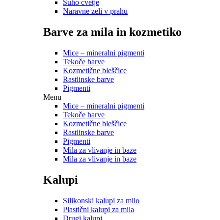
Suho cvetje
Naravne zeli v prahu
Barve za mila in kozmetiko
Mice – mineralni pigmenti
Tekoče barve
Kozmetične bleščice
Rastlinske barve
Pigmenti
Menu
Mice – mineralni pigmenti
Tekoče barve
Kozmetične bleščice
Rastlinske barve
Pigmenti
Mila za vlivanje in baze
Mila za vlivanje in baze
Kalupi
Silikonski kalupi za milo
Plastični kalupi za mila
Drugi kalupi