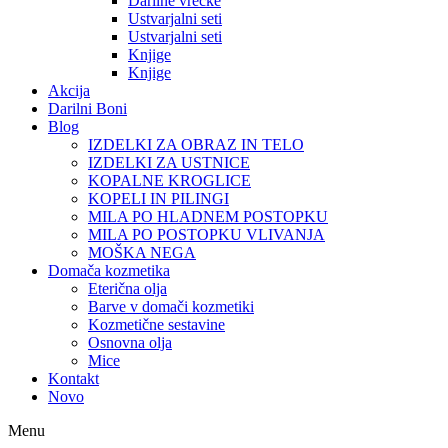
Darilne vrečke
Ustvarjalni seti
Ustvarjalni seti
Knjige
Knjige
Akcija
Darilni Boni
Blog
IZDELKI ZA OBRAZ IN TELO
IZDELKI ZA USTNICE
KOPALNE KROGLICE
KOPELI IN PILINGI
MILA PO HLADNEM POSTOPKU
MILA PO POSTOPKU VLIVANJA
MOŠKA NEGA
Domača kozmetika
Eterična olja
Barve v domači kozmetiki
Kozmetične sestavine
Osnovna olja
Mice
Kontakt
Novo
Menu