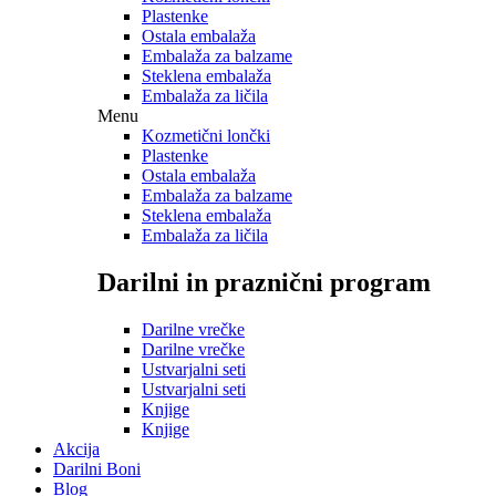
Plastenke
Ostala embalaža
Embalaža za balzame
Steklena embalaža
Embalaža za ličila
Menu
Kozmetični lončki
Plastenke
Ostala embalaža
Embalaža za balzame
Steklena embalaža
Embalaža za ličila
Darilni in praznični program
Darilne vrečke
Darilne vrečke
Ustvarjalni seti
Ustvarjalni seti
Knjige
Knjige
Akcija
Darilni Boni
Blog