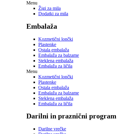
Menu
Žigi za mila
Dodatki za mila
Embalaža
Kozmetični lončki
Plastenke
Ostala embalaža
Embalaža za balzame
Steklena embalaža
Embalaža za ličila
Menu
Kozmetični lončki
Plastenke
Ostala embalaža
Embalaža za balzame
Steklena embalaža
Embalaža za ličila
Darilni in praznični program
Darilne vrečke