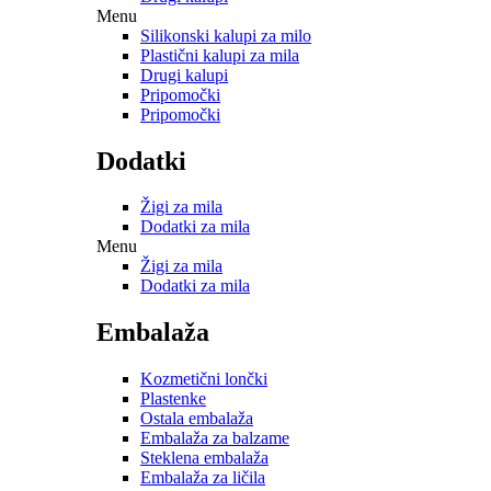
Menu
Silikonski kalupi za milo
Plastični kalupi za mila
Drugi kalupi
Pripomočki
Pripomočki
Dodatki
Žigi za mila
Dodatki za mila
Menu
Žigi za mila
Dodatki za mila
Embalaža
Kozmetični lončki
Plastenke
Ostala embalaža
Embalaža za balzame
Steklena embalaža
Embalaža za ličila