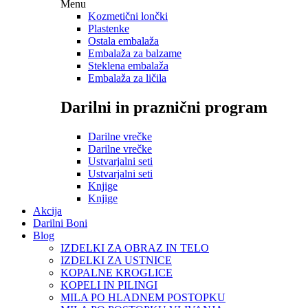
Menu
Kozmetični lončki
Plastenke
Ostala embalaža
Embalaža za balzame
Steklena embalaža
Embalaža za ličila
Darilni in praznični program
Darilne vrečke
Darilne vrečke
Ustvarjalni seti
Ustvarjalni seti
Knjige
Knjige
Akcija
Darilni Boni
Blog
IZDELKI ZA OBRAZ IN TELO
IZDELKI ZA USTNICE
KOPALNE KROGLICE
KOPELI IN PILINGI
MILA PO HLADNEM POSTOPKU