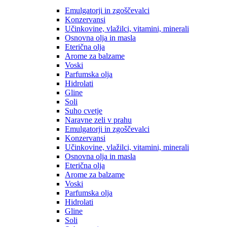
Emulgatorji in zgoščevalci
Konzervansi
Učinkovine, vlažilci, vitamini, minerali
Osnovna olja in masla
Eterična olja
Arome za balzame
Voski
Parfumska olja
Hidrolati
Gline
Soli
Suho cvetje
Naravne zeli v prahu
Emulgatorji in zgoščevalci
Konzervansi
Učinkovine, vlažilci, vitamini, minerali
Osnovna olja in masla
Eterična olja
Arome za balzame
Voski
Parfumska olja
Hidrolati
Gline
Soli