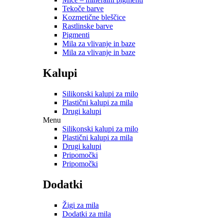
Tekoče barve
Kozmetične bleščice
Rastlinske barve
Pigmenti
Mila za vlivanje in baze
Mila za vlivanje in baze
Kalupi
Silikonski kalupi za milo
Plastični kalupi za mila
Drugi kalupi
Menu
Silikonski kalupi za milo
Plastični kalupi za mila
Drugi kalupi
Pripomočki
Pripomočki
Dodatki
Žigi za mila
Dodatki za mila