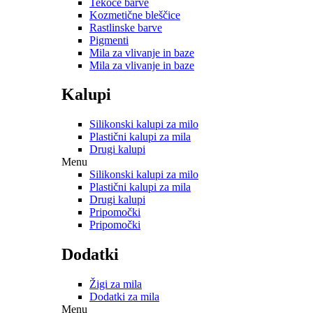
Tekoče barve
Kozmetične bleščice
Rastlinske barve
Pigmenti
Mila za vlivanje in baze
Mila za vlivanje in baze
Kalupi
Silikonski kalupi za milo
Plastični kalupi za mila
Drugi kalupi
Menu
Silikonski kalupi za milo
Plastični kalupi za mila
Drugi kalupi
Pripomočki
Pripomočki
Dodatki
Žigi za mila
Dodatki za mila
Menu