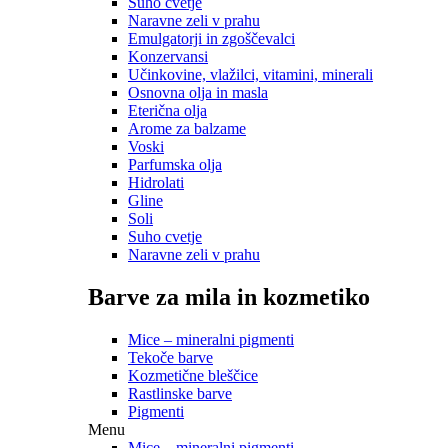
Suho cvetje
Naravne zeli v prahu
Emulgatorji in zgoščevalci
Konzervansi
Učinkovine, vlažilci, vitamini, minerali
Osnovna olja in masla
Eterična olja
Arome za balzame
Voski
Parfumska olja
Hidrolati
Gline
Soli
Suho cvetje
Naravne zeli v prahu
Barve za mila in kozmetiko
Mice – mineralni pigmenti
Tekoče barve
Kozmetične bleščice
Rastlinske barve
Pigmenti
Menu
Mice – mineralni pigmenti