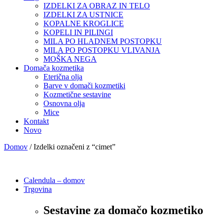
IZDELKI ZA OBRAZ IN TELO
IZDELKI ZA USTNICE
KOPALNE KROGLICE
KOPELI IN PILINGI
MILA PO HLADNEM POSTOPKU
MILA PO POSTOPKU VLIVANJA
MOŠKA NEGA
Domača kozmetika
Eterična olja
Barve v domači kozmetiki
Kozmetične sestavine
Osnovna olja
Mice
Kontakt
Novo
Domov
/ Izdelki označeni z “cimet”
Calendula – domov
Trgovina
Sestavine za domačo kozmetiko