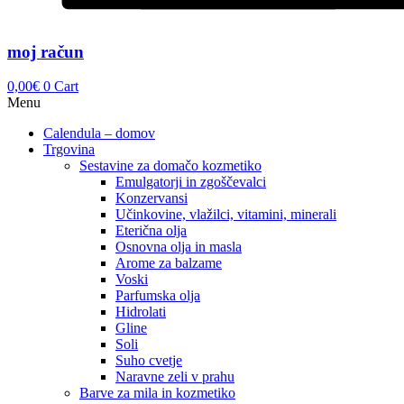
moj račun
0,00
€
0
Cart
Menu
Calendula – domov
Trgovina
Sestavine za domačo kozmetiko
Emulgatorji in zgoščevalci
Konzervansi
Učinkovine, vlažilci, vitamini, minerali
Eterična olja
Osnovna olja in masla
Arome za balzame
Voski
Parfumska olja
Hidrolati
Gline
Soli
Suho cvetje
Naravne zeli v prahu
Barve za mila in kozmetiko