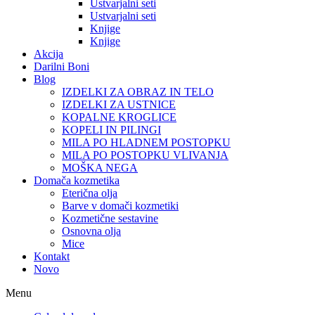
Ustvarjalni seti
Ustvarjalni seti
Knjige
Knjige
Akcija
Darilni Boni
Blog
IZDELKI ZA OBRAZ IN TELO
IZDELKI ZA USTNICE
KOPALNE KROGLICE
KOPELI IN PILINGI
MILA PO HLADNEM POSTOPKU
MILA PO POSTOPKU VLIVANJA
MOŠKA NEGA
Domača kozmetika
Eterična olja
Barve v domači kozmetiki
Kozmetične sestavine
Osnovna olja
Mice
Kontakt
Novo
Menu