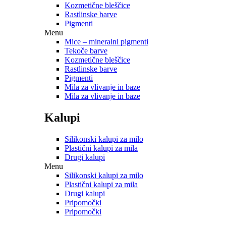
Kozmetične bleščice
Rastlinske barve
Pigmenti
Menu
Mice – mineralni pigmenti
Tekoče barve
Kozmetične bleščice
Rastlinske barve
Pigmenti
Mila za vlivanje in baze
Mila za vlivanje in baze
Kalupi
Silikonski kalupi za milo
Plastični kalupi za mila
Drugi kalupi
Menu
Silikonski kalupi za milo
Plastični kalupi za mila
Drugi kalupi
Pripomočki
Pripomočki