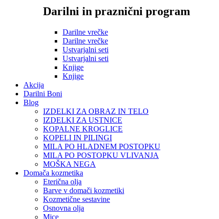
Darilni in praznični program
Darilne vrečke
Darilne vrečke
Ustvarjalni seti
Ustvarjalni seti
Knjige
Knjige
Akcija
Darilni Boni
Blog
IZDELKI ZA OBRAZ IN TELO
IZDELKI ZA USTNICE
KOPALNE KROGLICE
KOPELI IN PILINGI
MILA PO HLADNEM POSTOPKU
MILA PO POSTOPKU VLIVANJA
MOŠKA NEGA
Domača kozmetika
Eterična olja
Barve v domači kozmetiki
Kozmetične sestavine
Osnovna olja
Mice