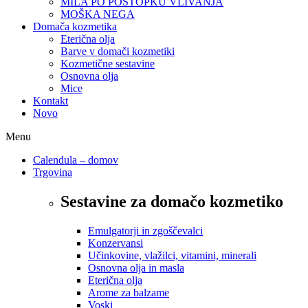
MILA PO POSTOPKU VLIVANJA
MOŠKA NEGA
Domača kozmetika
Eterična olja
Barve v domači kozmetiki
Kozmetične sestavine
Osnovna olja
Mice
Kontakt
Novo
Menu
Calendula – domov
Trgovina
Sestavine za domačo kozmetiko
Emulgatorji in zgoščevalci
Konzervansi
Učinkovine, vlažilci, vitamini, minerali
Osnovna olja in masla
Eterična olja
Arome za balzame
Voski