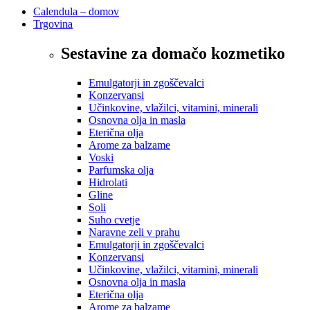
Calendula – domov
Trgovina
Sestavine za domačo kozmetiko
Emulgatorji in zgoščevalci
Konzervansi
Učinkovine, vlažilci, vitamini, minerali
Osnovna olja in masla
Eterična olja
Arome za balzame
Voski
Parfumska olja
Hidrolati
Gline
Soli
Suho cvetje
Naravne zeli v prahu
Emulgatorji in zgoščevalci
Konzervansi
Učinkovine, vlažilci, vitamini, minerali
Osnovna olja in masla
Eterična olja
Arome za balzame