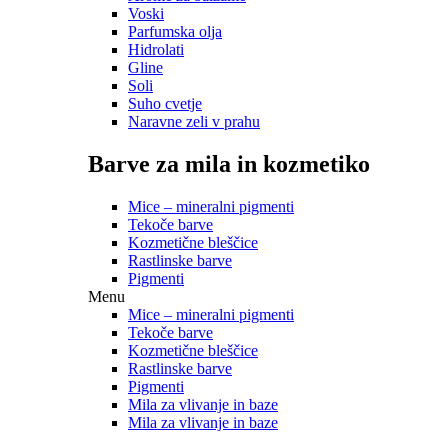
Voski
Parfumska olja
Hidrolati
Gline
Soli
Suho cvetje
Naravne zeli v prahu
Barve za mila in kozmetiko
Mice – mineralni pigmenti
Tekoče barve
Kozmetične bleščice
Rastlinske barve
Pigmenti
Menu
Mice – mineralni pigmenti
Tekoče barve
Kozmetične bleščice
Rastlinske barve
Pigmenti
Mila za vlivanje in baze
Mila za vlivanje in baze