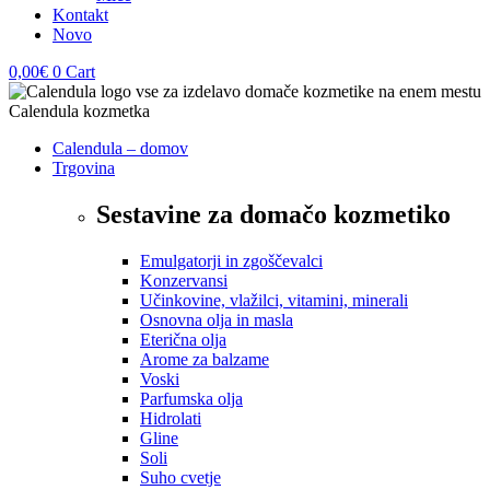
Kontakt
Novo
0,00
€
0
Cart
Calendula – domov
Trgovina
Sestavine za domačo kozmetiko
Emulgatorji in zgoščevalci
Konzervansi
Učinkovine, vlažilci, vitamini, minerali
Osnovna olja in masla
Eterična olja
Arome za balzame
Voski
Parfumska olja
Hidrolati
Gline
Soli
Suho cvetje