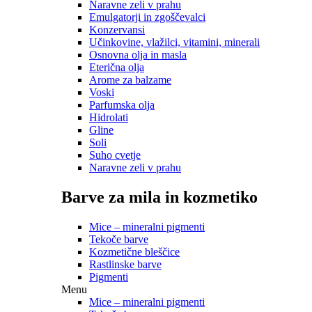
Naravne zeli v prahu
Emulgatorji in zgoščevalci
Konzervansi
Učinkovine, vlažilci, vitamini, minerali
Osnovna olja in masla
Eterična olja
Arome za balzame
Voski
Parfumska olja
Hidrolati
Gline
Soli
Suho cvetje
Naravne zeli v prahu
Barve za mila in kozmetiko
Mice – mineralni pigmenti
Tekoče barve
Kozmetične bleščice
Rastlinske barve
Pigmenti
Menu
Mice – mineralni pigmenti