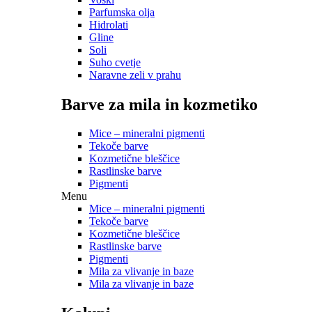
Parfumska olja
Hidrolati
Gline
Soli
Suho cvetje
Naravne zeli v prahu
Barve za mila in kozmetiko
Mice – mineralni pigmenti
Tekoče barve
Kozmetične bleščice
Rastlinske barve
Pigmenti
Menu
Mice – mineralni pigmenti
Tekoče barve
Kozmetične bleščice
Rastlinske barve
Pigmenti
Mila za vlivanje in baze
Mila za vlivanje in baze