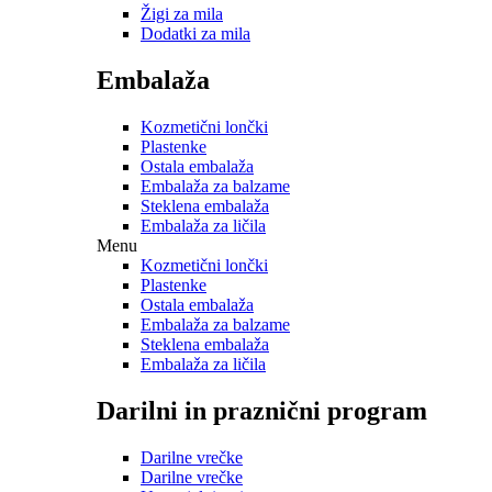
Žigi za mila
Dodatki za mila
Embalaža
Kozmetični lončki
Plastenke
Ostala embalaža
Embalaža za balzame
Steklena embalaža
Embalaža za ličila
Menu
Kozmetični lončki
Plastenke
Ostala embalaža
Embalaža za balzame
Steklena embalaža
Embalaža za ličila
Darilni in praznični program
Darilne vrečke
Darilne vrečke