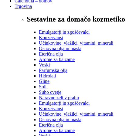
Calendula – domov
Trgovina
Sestavine za domačo kozmetiko
Emulgatorji in zgoščevalci
Konzervansi
Učinkovine, vlažilci, vitamini, minerali
Osnovna olja in masla
Eterična olja
Arome za balzame
Voski
Parfumska olja
Hidrolati
Gline
Soli
Suho cvetje
Naravne zeli v prahu
Emulgatorji in zgoščevalci
Konzervansi
Učinkovine, vlažilci, vitamini, minerali
Osnovna olja in masla
Eterična olja
Arome za balzame
Voski