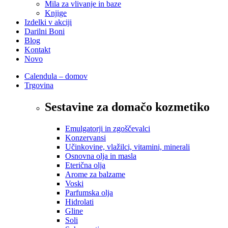
Mila za vlivanje in baze
Knjige
Izdelki v akciji
Darilni Boni
Blog
Kontakt
Novo
Calendula – domov
Trgovina
Sestavine za domačo kozmetiko
Emulgatorji in zgoščevalci
Konzervansi
Učinkovine, vlažilci, vitamini, minerali
Osnovna olja in masla
Eterična olja
Arome za balzame
Voski
Parfumska olja
Hidrolati
Gline
Soli