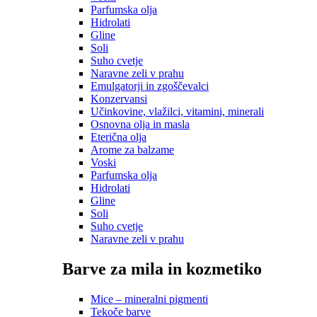
Parfumska olja
Hidrolati
Gline
Soli
Suho cvetje
Naravne zeli v prahu
Emulgatorji in zgoščevalci
Konzervansi
Učinkovine, vlažilci, vitamini, minerali
Osnovna olja in masla
Eterična olja
Arome za balzame
Voski
Parfumska olja
Hidrolati
Gline
Soli
Suho cvetje
Naravne zeli v prahu
Barve za mila in kozmetiko
Mice – mineralni pigmenti
Tekoče barve