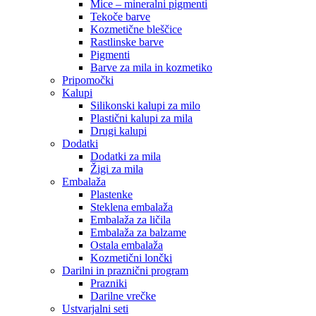
Mice – mineralni pigmenti
Tekoče barve
Kozmetične bleščice
Rastlinske barve
Pigmenti
Barve za mila in kozmetiko
Pripomočki
Kalupi
Silikonski kalupi za milo
Plastični kalupi za mila
Drugi kalupi
Dodatki
Dodatki za mila
Žigi za mila
Embalaža
Plastenke
Steklena embalaža
Embalaža za ličila
Embalaža za balzame
Ostala embalaža
Kozmetični lončki
Darilni in praznični program
Prazniki
Darilne vrečke
Ustvarjalni seti