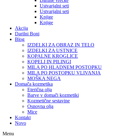
Darilne vrečke
Ustvarjalni seti
Ustvarjalni seti
Knjige
Knjige
Akcija
Darilni Boni
Blog
IZDELKI ZA OBRAZ IN TELO
IZDELKI ZA USTNICE
KOPALNE KROGLICE
KOPELI IN PILINGI
MILA PO HLADNEM POSTOPKU
MILA PO POSTOPKU VLIVANJA
MOŠKA NEGA
Domača kozmetika
Eterična olja
Barve v domači kozmetiki
Kozmetične sestavine
Osnovna olja
Mice
Kontakt
Novo
Menu