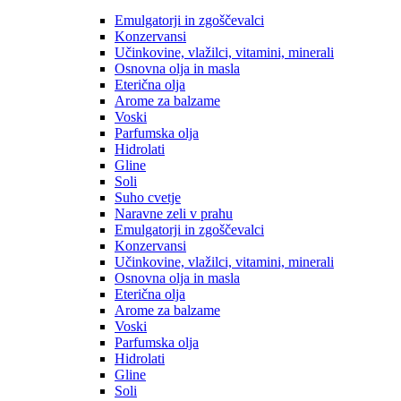
Emulgatorji in zgoščevalci
Konzervansi
Učinkovine, vlažilci, vitamini, minerali
Osnovna olja in masla
Eterična olja
Arome za balzame
Voski
Parfumska olja
Hidrolati
Gline
Soli
Suho cvetje
Naravne zeli v prahu
Emulgatorji in zgoščevalci
Konzervansi
Učinkovine, vlažilci, vitamini, minerali
Osnovna olja in masla
Eterična olja
Arome za balzame
Voski
Parfumska olja
Hidrolati
Gline
Soli