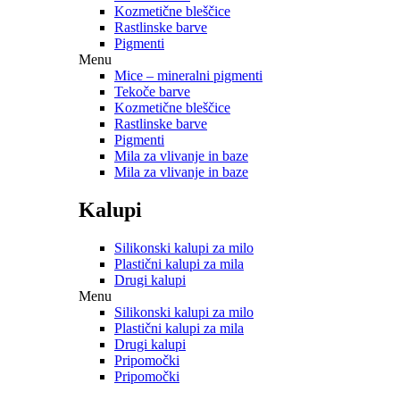
Kozmetične bleščice
Rastlinske barve
Pigmenti
Menu
Mice – mineralni pigmenti
Tekoče barve
Kozmetične bleščice
Rastlinske barve
Pigmenti
Mila za vlivanje in baze
Mila za vlivanje in baze
Kalupi
Silikonski kalupi za milo
Plastični kalupi za mila
Drugi kalupi
Menu
Silikonski kalupi za milo
Plastični kalupi za mila
Drugi kalupi
Pripomočki
Pripomočki