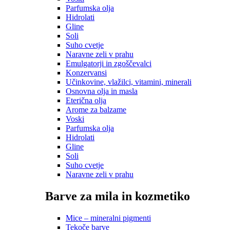
Parfumska olja
Hidrolati
Gline
Soli
Suho cvetje
Naravne zeli v prahu
Emulgatorji in zgoščevalci
Konzervansi
Učinkovine, vlažilci, vitamini, minerali
Osnovna olja in masla
Eterična olja
Arome za balzame
Voski
Parfumska olja
Hidrolati
Gline
Soli
Suho cvetje
Naravne zeli v prahu
Barve za mila in kozmetiko
Mice – mineralni pigmenti
Tekoče barve