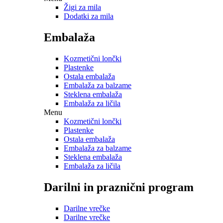
Žigi za mila
Dodatki za mila
Embalaža
Kozmetični lončki
Plastenke
Ostala embalaža
Embalaža za balzame
Steklena embalaža
Embalaža za ličila
Menu
Kozmetični lončki
Plastenke
Ostala embalaža
Embalaža za balzame
Steklena embalaža
Embalaža za ličila
Darilni in praznični program
Darilne vrečke
Darilne vrečke