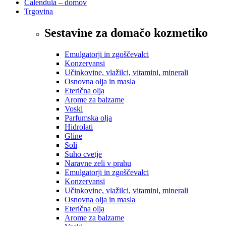
Calendula – domov
Trgovina
Sestavine za domačo kozmetiko
Emulgatorji in zgoščevalci
Konzervansi
Učinkovine, vlažilci, vitamini, minerali
Osnovna olja in masla
Eterična olja
Arome za balzame
Voski
Parfumska olja
Hidrolati
Gline
Soli
Suho cvetje
Naravne zeli v prahu
Emulgatorji in zgoščevalci
Konzervansi
Učinkovine, vlažilci, vitamini, minerali
Osnovna olja in masla
Eterična olja
Arome za balzame