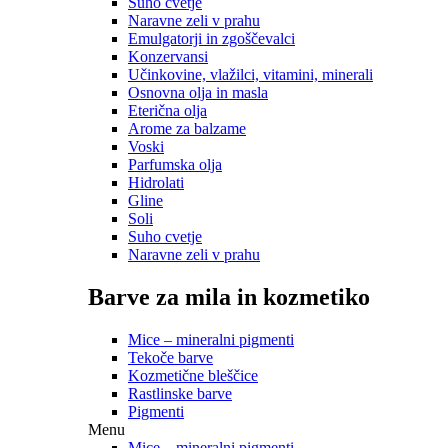
Suho cvetje
Naravne zeli v prahu
Emulgatorji in zgoščevalci
Konzervansi
Učinkovine, vlažilci, vitamini, minerali
Osnovna olja in masla
Eterična olja
Arome za balzame
Voski
Parfumska olja
Hidrolati
Gline
Soli
Suho cvetje
Naravne zeli v prahu
Barve za mila in kozmetiko
Mice – mineralni pigmenti
Tekoče barve
Kozmetične bleščice
Rastlinske barve
Pigmenti
Menu
Mice – mineralni pigmenti