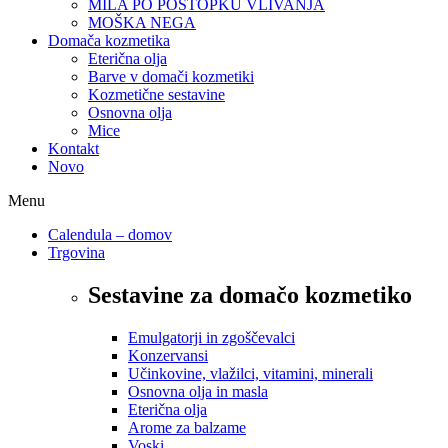
MILA PO POSTOPKU VLIVANJA
MOŠKA NEGA
Domača kozmetika
Eterična olja
Barve v domači kozmetiki
Kozmetične sestavine
Osnovna olja
Mice
Kontakt
Novo
Menu
Calendula – domov
Trgovina
Sestavine za domačo kozmetiko
Emulgatorji in zgoščevalci
Konzervansi
Učinkovine, vlažilci, vitamini, minerali
Osnovna olja in masla
Eterična olja
Arome za balzame
Voski