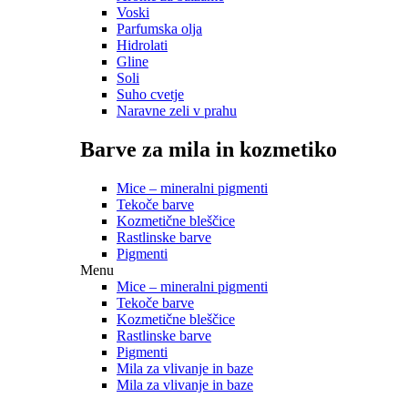
Voski
Parfumska olja
Hidrolati
Gline
Soli
Suho cvetje
Naravne zeli v prahu
Barve za mila in kozmetiko
Mice – mineralni pigmenti
Tekoče barve
Kozmetične bleščice
Rastlinske barve
Pigmenti
Menu
Mice – mineralni pigmenti
Tekoče barve
Kozmetične bleščice
Rastlinske barve
Pigmenti
Mila za vlivanje in baze
Mila za vlivanje in baze