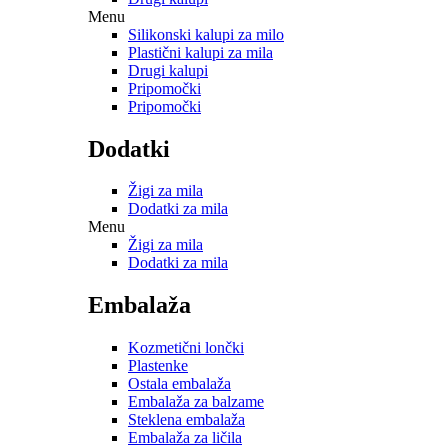
Menu
Silikonski kalupi za milo
Plastični kalupi za mila
Drugi kalupi
Pripomočki
Pripomočki
Dodatki
Žigi za mila
Dodatki za mila
Menu
Žigi za mila
Dodatki za mila
Embalaža
Kozmetični lončki
Plastenke
Ostala embalaža
Embalaža za balzame
Steklena embalaža
Embalaža za ličila