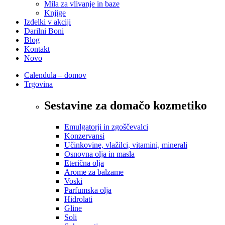
Mila za vlivanje in baze
Knjige
Izdelki v akciji
Darilni Boni
Blog
Kontakt
Novo
Calendula – domov
Trgovina
Sestavine za domačo kozmetiko
Emulgatorji in zgoščevalci
Konzervansi
Učinkovine, vlažilci, vitamini, minerali
Osnovna olja in masla
Eterična olja
Arome za balzame
Voski
Parfumska olja
Hidrolati
Gline
Soli