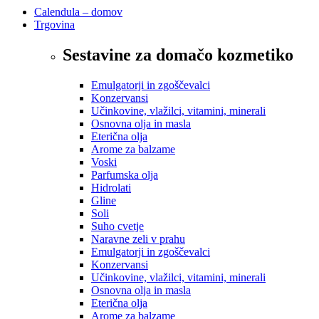
Calendula – domov
Trgovina
Sestavine za domačo kozmetiko
Emulgatorji in zgoščevalci
Konzervansi
Učinkovine, vlažilci, vitamini, minerali
Osnovna olja in masla
Eterična olja
Arome za balzame
Voski
Parfumska olja
Hidrolati
Gline
Soli
Suho cvetje
Naravne zeli v prahu
Emulgatorji in zgoščevalci
Konzervansi
Učinkovine, vlažilci, vitamini, minerali
Osnovna olja in masla
Eterična olja
Arome za balzame