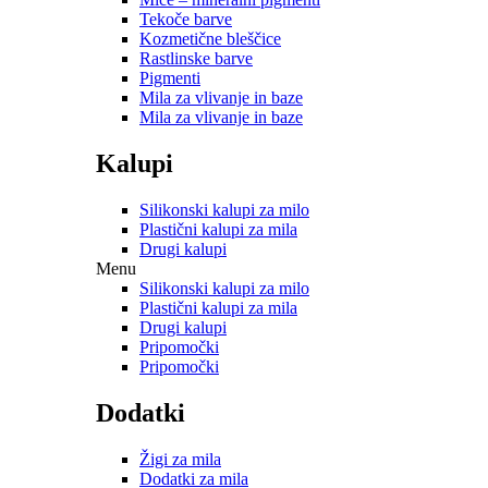
Tekoče barve
Kozmetične bleščice
Rastlinske barve
Pigmenti
Mila za vlivanje in baze
Mila za vlivanje in baze
Kalupi
Silikonski kalupi za milo
Plastični kalupi za mila
Drugi kalupi
Menu
Silikonski kalupi za milo
Plastični kalupi za mila
Drugi kalupi
Pripomočki
Pripomočki
Dodatki
Žigi za mila
Dodatki za mila