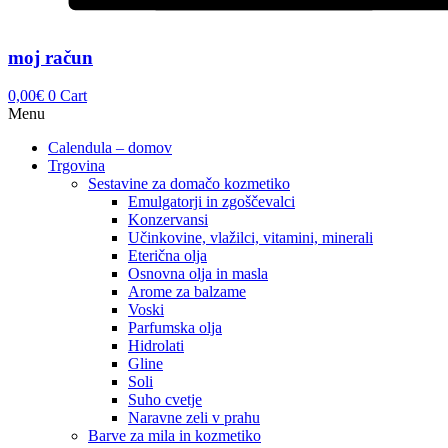
moj račun
0,00
€
0
Cart
Menu
Calendula – domov
Trgovina
Sestavine za domačo kozmetiko
Emulgatorji in zgoščevalci
Konzervansi
Učinkovine, vlažilci, vitamini, minerali
Eterična olja
Osnovna olja in masla
Arome za balzame
Voski
Parfumska olja
Hidrolati
Gline
Soli
Suho cvetje
Naravne zeli v prahu
Barve za mila in kozmetiko