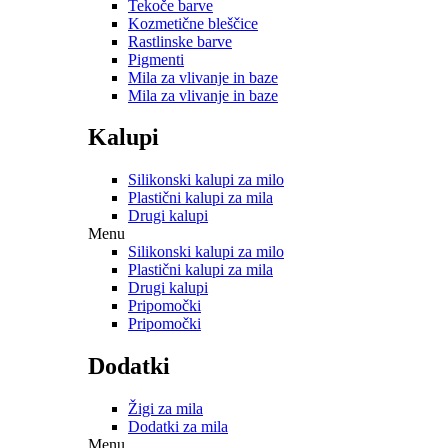
Tekoče barve
Kozmetične bleščice
Rastlinske barve
Pigmenti
Mila za vlivanje in baze
Mila za vlivanje in baze
Kalupi
Silikonski kalupi za milo
Plastični kalupi za mila
Drugi kalupi
Menu
Silikonski kalupi za milo
Plastični kalupi za mila
Drugi kalupi
Pripomočki
Pripomočki
Dodatki
Žigi za mila
Dodatki za mila
Menu