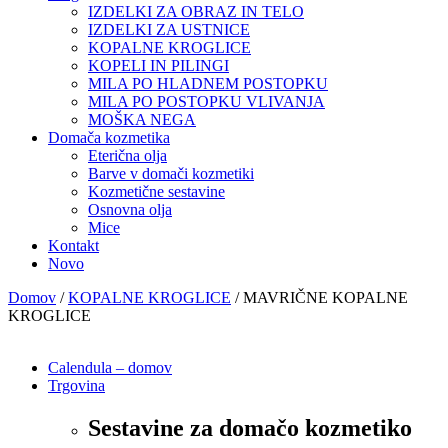
IZDELKI ZA OBRAZ IN TELO
IZDELKI ZA USTNICE
KOPALNE KROGLICE
KOPELI IN PILINGI
MILA PO HLADNEM POSTOPKU
MILA PO POSTOPKU VLIVANJA
MOŠKA NEGA
Domača kozmetika
Eterična olja
Barve v domači kozmetiki
Kozmetične sestavine
Osnovna olja
Mice
Kontakt
Novo
Domov
/
KOPALNE KROGLICE
/ MAVRIČNE KOPALNE
KROGLICE
Calendula – domov
Trgovina
Sestavine za domačo kozmetiko