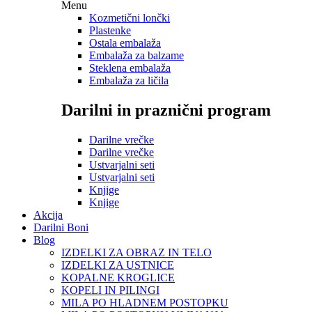
Menu
Kozmetični lončki
Plastenke
Ostala embalaža
Embalaža za balzame
Steklena embalaža
Embalaža za ličila
Darilni in praznični program
Darilne vrečke
Darilne vrečke
Ustvarjalni seti
Ustvarjalni seti
Knjige
Knjige
Akcija
Darilni Boni
Blog
IZDELKI ZA OBRAZ IN TELO
IZDELKI ZA USTNICE
KOPALNE KROGLICE
KOPELI IN PILINGI
MILA PO HLADNEM POSTOPKU