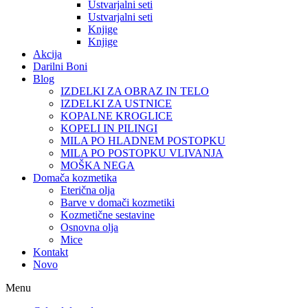
Ustvarjalni seti
Ustvarjalni seti
Knjige
Knjige
Akcija
Darilni Boni
Blog
IZDELKI ZA OBRAZ IN TELO
IZDELKI ZA USTNICE
KOPALNE KROGLICE
KOPELI IN PILINGI
MILA PO HLADNEM POSTOPKU
MILA PO POSTOPKU VLIVANJA
MOŠKA NEGA
Domača kozmetika
Eterična olja
Barve v domači kozmetiki
Kozmetične sestavine
Osnovna olja
Mice
Kontakt
Novo
Menu