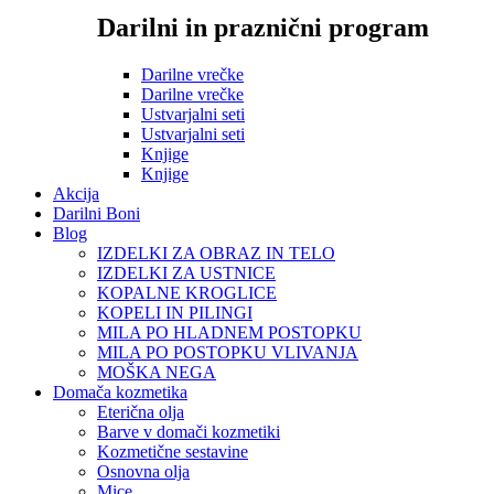
Darilni in praznični program
Darilne vrečke
Darilne vrečke
Ustvarjalni seti
Ustvarjalni seti
Knjige
Knjige
Akcija
Darilni Boni
Blog
IZDELKI ZA OBRAZ IN TELO
IZDELKI ZA USTNICE
KOPALNE KROGLICE
KOPELI IN PILINGI
MILA PO HLADNEM POSTOPKU
MILA PO POSTOPKU VLIVANJA
MOŠKA NEGA
Domača kozmetika
Eterična olja
Barve v domači kozmetiki
Kozmetične sestavine
Osnovna olja
Mice