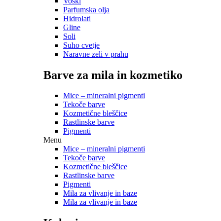
Voski
Parfumska olja
Hidrolati
Gline
Soli
Suho cvetje
Naravne zeli v prahu
Barve za mila in kozmetiko
Mice – mineralni pigmenti
Tekoče barve
Kozmetične bleščice
Rastlinske barve
Pigmenti
Menu
Mice – mineralni pigmenti
Tekoče barve
Kozmetične bleščice
Rastlinske barve
Pigmenti
Mila za vlivanje in baze
Mila za vlivanje in baze