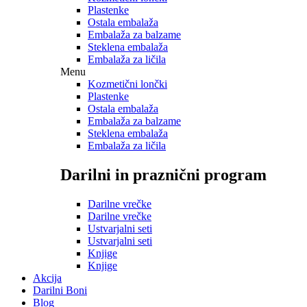
Plastenke
Ostala embalaža
Embalaža za balzame
Steklena embalaža
Embalaža za ličila
Menu
Kozmetični lončki
Plastenke
Ostala embalaža
Embalaža za balzame
Steklena embalaža
Embalaža za ličila
Darilni in praznični program
Darilne vrečke
Darilne vrečke
Ustvarjalni seti
Ustvarjalni seti
Knjige
Knjige
Akcija
Darilni Boni
Blog