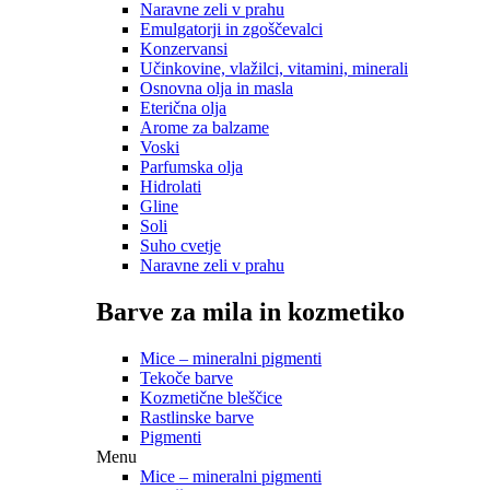
Naravne zeli v prahu
Emulgatorji in zgoščevalci
Konzervansi
Učinkovine, vlažilci, vitamini, minerali
Osnovna olja in masla
Eterična olja
Arome za balzame
Voski
Parfumska olja
Hidrolati
Gline
Soli
Suho cvetje
Naravne zeli v prahu
Barve za mila in kozmetiko
Mice – mineralni pigmenti
Tekoče barve
Kozmetične bleščice
Rastlinske barve
Pigmenti
Menu
Mice – mineralni pigmenti