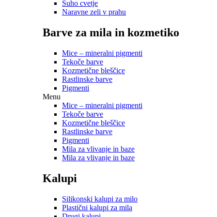
Suho cvetje
Naravne zeli v prahu
Barve za mila in kozmetiko
Mice – mineralni pigmenti
Tekoče barve
Kozmetične bleščice
Rastlinske barve
Pigmenti
Menu
Mice – mineralni pigmenti
Tekoče barve
Kozmetične bleščice
Rastlinske barve
Pigmenti
Mila za vlivanje in baze
Mila za vlivanje in baze
Kalupi
Silikonski kalupi za milo
Plastični kalupi za mila
Drugi kalupi