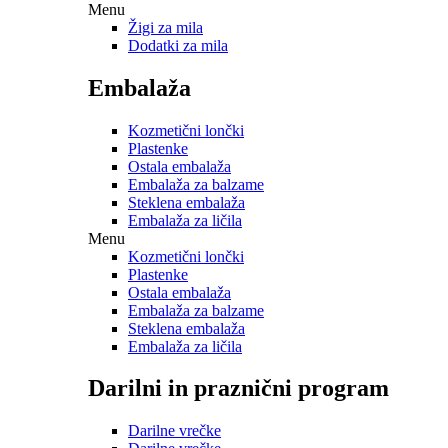
Menu
Žigi za mila
Dodatki za mila
Embalaža
Kozmetični lončki
Plastenke
Ostala embalaža
Embalaža za balzame
Steklena embalaža
Embalaža za ličila
Menu
Kozmetični lončki
Plastenke
Ostala embalaža
Embalaža za balzame
Steklena embalaža
Embalaža za ličila
Darilni in praznični program
Darilne vrečke