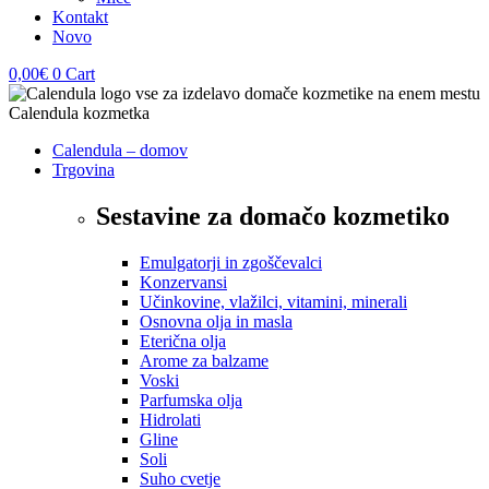
Kontakt
Novo
0,00
€
0
Cart
Calendula – domov
Trgovina
Sestavine za domačo kozmetiko
Emulgatorji in zgoščevalci
Konzervansi
Učinkovine, vlažilci, vitamini, minerali
Osnovna olja in masla
Eterična olja
Arome za balzame
Voski
Parfumska olja
Hidrolati
Gline
Soli
Suho cvetje