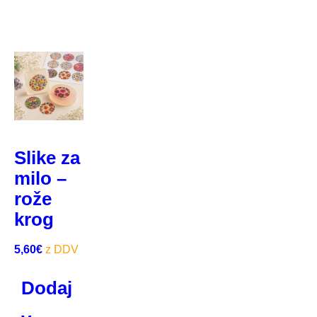
Slike za
milo –
rože
krog
5,60
€
Dodaj