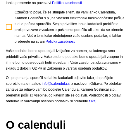
lahko preberete na povezavi
Politika zasebnosti
.
Označite to polje, če se strinjate s tem, da vam lahko Calendula,
Karmen Gostinčar s.p., na vneseni elektronski naslov občasno pošilja
tudi e-poštna sporočila. Svojo privolitev lahko kadarkoli prekličete
prek povezave v vsakem e-poštnem sporočilu ali tako, da se obrnete
na nas. Več o tem, kako obdelujemo vaše osebne podatke, si lahko
preberete na strani
Politika zasebnosti
.
Vaše podatke bomo uporabljali izključno za namen, za katerega smo
pridobili vašo privolitev. Vaše osebne podatke bomo uporabljali zaupno in
jih ne bomo posredovali tretjim osebam. Vašo zasebnost obravnavamo v
skladu z določili GDPR in Zakonom o varstvu osebnih podatkov.
Od prejemanja sporočil se lahko kadarkoli odjavite tako, da pošljete
sporočilo na e-naslov:
info@calendula.si
z naslovom Odjava. Po obdelavi
zahteve za odjavo vam bo podjetje Calendula, Karmen Gostinčar s.p.,
prenehal pošiljati vsebine, od katerih ste se odjavili. Podrobnosti o odjavi,
obdelavi in varovanju osebnih podatkov si preberite
tukaj.
O calenduli