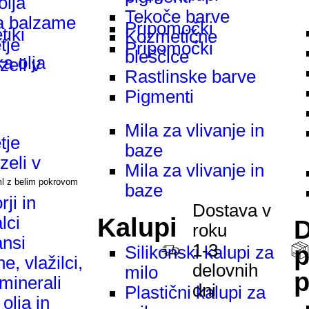
olja
Tekoče barve
a balzame
Pripomočki
iki
Kozmetične
tje
Pripomočki
bleščice
a olja
zeli v
Rastlinske barve
Pigmenti
Mila za vlivanje in
tje
baze
zeli v
Mila za vlivanje in
l z belim pokrovom
baze
ji in
Dostava v
Kalupi
lci
D
roku
nsi
1-3
p
Silikonski kalupi za
e, vlažilci,
delovnih
milo
p
 minerali
dni
Plastični kalupi za
olja in