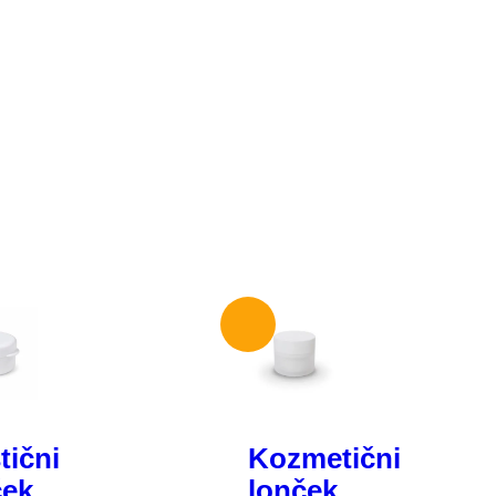
tični
Kozmetični
ček
lonček