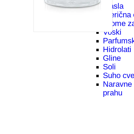
masla
Eterična 
Arome z
Voski
Parfumsk
Hidrolati
Gline
Soli
Suho cve
Naravne 
prahu