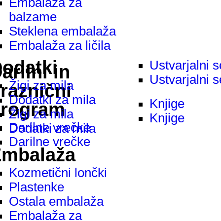
Embalaža za
balzame
Steklena embalaža
Embalaža za ličila
odatki
Ustvarjalni s
arilni in
Ustvarjalni s
Žigi za mila
raznični
Dodatki za mila
Knjige
rogram
Žigi za mila
Knjige
Darilne vrečke
Dodatki za mila
Darilne vrečke
mbalaža
Kozmetični lončki
Plastenke
Ostala embalaža
Embalaža za