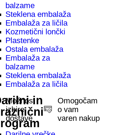
balzame
Steklena embalaža
Embalaža za ličila
Kozmetični lončki
Plastenke
Ostala embalaža
Embalaža za
balzame
Steklena embalaža
Embalaža za ličila
arilni in
Možnost
Omogočam
izbire
o vam
raznični
dostave
varen nakup
rogram
Darilne vrečke