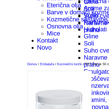
Eterična 
Gline
Eterična olja
Arome z
Soli
Barve v domači kozmet
Voski
Suho cve
Kozmetične sestavine
Parfumsk
Naravne 
Osnovna olja
Hidrolati
prahu
Mice
Gline
Kontakt
Soli
Novo
Suho cve
Naravne 
prahu
Domov
/
Embalaža
/
Kozmetični lončki
/ PET lonček 50 m
Emulgator
zgoščeva
Konzerva
Učinkovin
vitamini,
Osnovna 