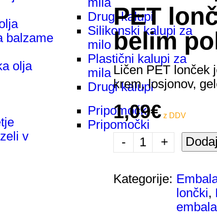
mila
PET lonč
Drugi kalupi
olja
Silikonski kalupi za
belim p
a balzame
milo
Plastični kalupi za
a olja
Ličen PET lonček j
mila
krem, losjonov, gel
Drugi kalupi
1,09
€
Pripomočki
tje
Pripomočki
zeli v
Dodaj
-
+
Kategorije:
Embal
lončki
,
embala