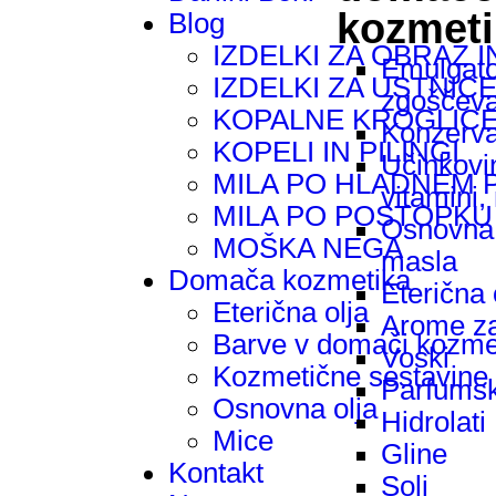
kozmet
Blog
IZDELKI ZA OBRAZ I
Emulgator
IZDELKI ZA USTNIC
zgoščeva
KOPALNE KROGLIC
Konzerva
KOPELI IN PILINGI
Učinkovin
MILA PO HLADNEM
vitamini,
MILA PO POSTOPKU
Osnovna 
MOŠKA NEGA
masla
Domača kozmetika
Eterična 
Eterična olja
Arome z
Barve v domači kozmet
Voski
Kozmetične sestavine
Parfumsk
Osnovna olja
Hidrolati
Mice
Gline
Kontakt
Soli