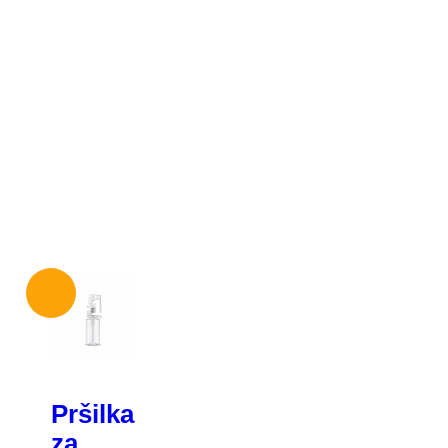
-
15%
Pršilka
za