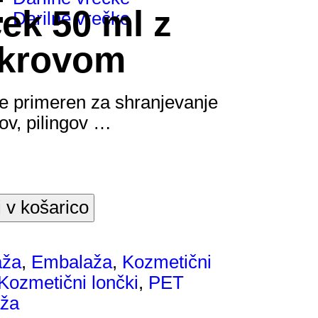
ek 50 ml z
Darilne vrečke
okrovom
e primeren za shranjevanje
ov, pilingov …
 v košarico
aža
,
Embalaža
,
Kozmetični
Kozmetični lončki
,
PET
ža