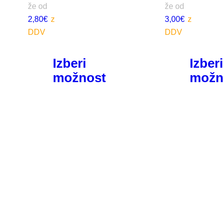
že od
že od
2,80
€
3,00
€
Izberi
Izber
možnost
možn