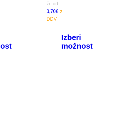
že od
3,70
€
i
Izberi
ost
možnost