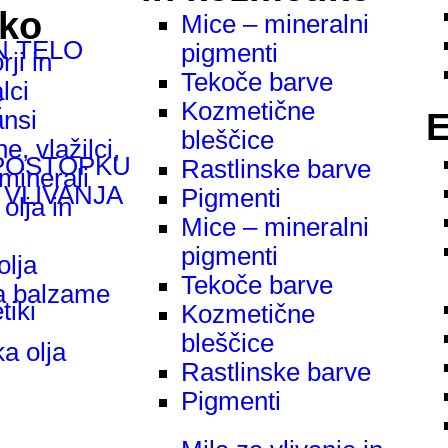
iko
Mice – mineralni
N TELO
pigmenti
ji in
E
Tekoče barve
lci
E
Kozmetične
E
nsi
bleščice
e, vlažilci,
 POSTOPKU
Rastlinske barve
 minerali
 VLIVANJA
Pigmenti
olja in
Mice – mineralni
pigmenti
olja
Tekoče barve
a balzame
iki
Kozmetične
bleščice
a olja
Rastlinske barve
Pigmenti