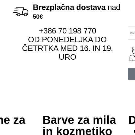
Brezplačna dostava
nad
50€
+386 70 198 770
OD PONEDELJKA DO
ČETRTKA MED 16. IN 19.
URO
ne za
Barve za mila
D
o
in kozmetiko