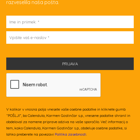
razveselila naša pošta.
V kolikor v vnosna polja vnesete vaše osebne podatke in kliknete gumb
“POŠLJI”, bo Calendula, Karmen Gostinčar s.p., vnesene podatke shranil in
obdeloval za namene priprave odziva na vaše sporočilo. Več informacij o
tem, kako Calendula, Karmen Gostinčar s.p., obdeluje osebne podatke, si
lahko preberete na povezavi
Politika zasebnosti
.