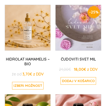
-
25%
HIDROLAT HAMAMELIS –
ČUDOVITI SVET MIL
BIO
24,00
€
18,00
€
že od
3,70
€
DODAJ V KOŠARICO
IZBERI MOŽNOST