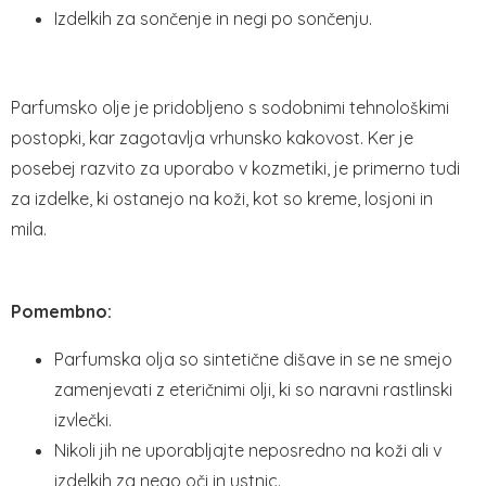
Izdelkih za sončenje in negi po sončenju.
Parfumsko olje je pridobljeno s sodobnimi tehnološkimi
postopki, kar zagotavlja vrhunsko kakovost. Ker je
posebej razvito za uporabo v kozmetiki, je primerno tudi
za izdelke, ki ostanejo na koži, kot so kreme, losjoni in
mila.
Pomembno:
Parfumska olja so sintetične dišave in se ne smejo
zamenjevati z eteričnimi olji, ki so naravni rastlinski
izvlečki.
Nikoli jih ne uporabljajte neposredno na koži ali v
izdelkih za nego oči in ustnic.