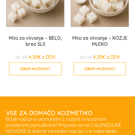
Milo za vlivanje – BELO,
Milo za vlivanje – KOZJE
brez SLS
MLEKO
že od
4,30
€
že od
4,30
€
IZBERI MOŽNOST
IZBERI MOŽNOST
VSE ZA DOMAČO KOZMETIKO
Bi bili radi prvi seznanjeni z našimi novostmi in
posebnimi ponudbami? Prijavite se na CALENDULINE
NOVIČKE in enkrat na teden vas bo v e-nabiralniku