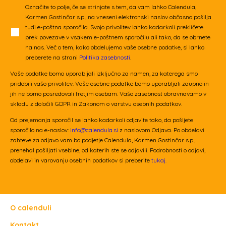
Označite to polje, če se strinjate s tem, da vam lahko Calendula,
Karmen Gostinčar s.p., na vneseni elektronski naslov občasno pošilja
tudi e-poštna sporočila. Svojo privolitev lahko kadarkoli prekličete
prek povezave v vsakem e-poštnem sporočilu ali tako, da se obrnete
na nas. Več o tem, kako obdelujemo vaše osebne podatke, si lahko
preberete na strani
Politika zasebnosti
.
Vaše podatke bomo uporabljali izključno za namen, za katerega smo
pridobili vašo privolitev. Vaše osebne podatke bomo uporabljali zaupno in
jih ne bomo posredovali tretjim osebam. Vašo zasebnost obravnavamo v
skladu z določili GDPR in Zakonom o varstvu osebnih podatkov.
Od prejemanja sporočil se lahko kadarkoli odjavite tako, da pošljete
sporočilo na e-naslov:
info@calendula.si
z naslovom Odjava. Po obdelavi
zahteve za odjavo vam bo podjetje Calendula, Karmen Gostinčar s.p.,
prenehal pošiljati vsebine, od katerih ste se odjavili. Podrobnosti o odjavi,
obdelavi in varovanju osebnih podatkov si preberite
tukaj.
O calenduli
Kontakt