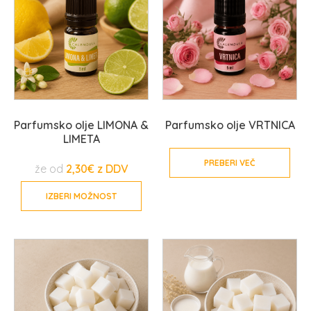
Parfumsko olje LIMONA &
Parfumsko olje VRTNICA
LIMETA
PREBERI VEČ
že od
2,30
€
IZBERI MOŽNOST