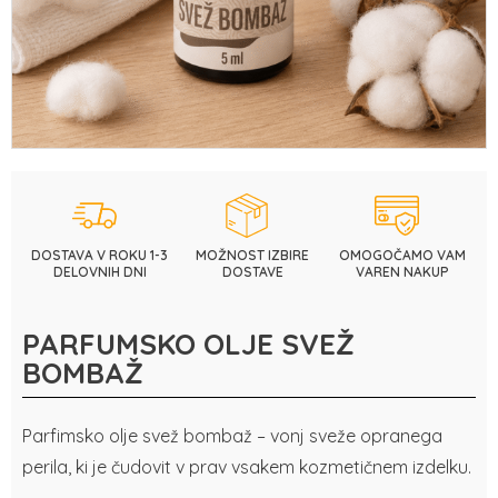
DOSTAVA V ROKU
1-3
MOŽNOST
IZBIRE
OMOGOČAMO VAM
DELOVNIH DNI
DOSTAVE
VAREN NAKUP
PARFUMSKO OLJE SVEŽ
BOMBAŽ
Parfimsko olje svež bombaž – vonj sveže opranega
perila, ki je čudovit v prav vsakem kozmetičnem izdelku.