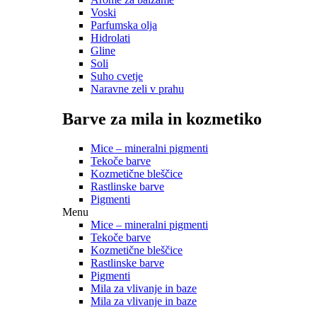
Voski
Parfumska olja
Hidrolati
Gline
Soli
Suho cvetje
Naravne zeli v prahu
Barve za mila in kozmetiko
Mice – mineralni pigmenti
Tekoče barve
Kozmetične bleščice
Rastlinske barve
Pigmenti
Menu
Mice – mineralni pigmenti
Tekoče barve
Kozmetične bleščice
Rastlinske barve
Pigmenti
Mila za vlivanje in baze
Mila za vlivanje in baze