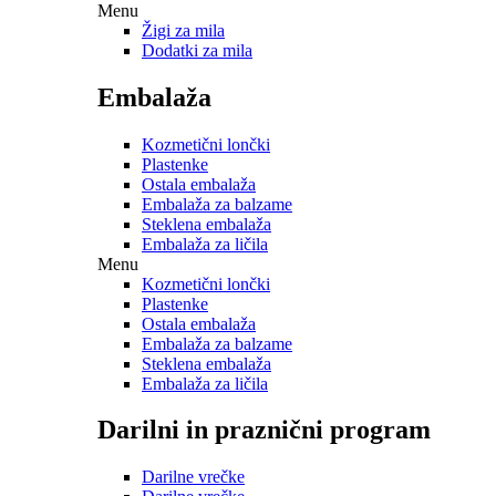
Menu
Žigi za mila
Dodatki za mila
Embalaža
Kozmetični lončki
Plastenke
Ostala embalaža
Embalaža za balzame
Steklena embalaža
Embalaža za ličila
Menu
Kozmetični lončki
Plastenke
Ostala embalaža
Embalaža za balzame
Steklena embalaža
Embalaža za ličila
Darilni in praznični program
Darilne vrečke