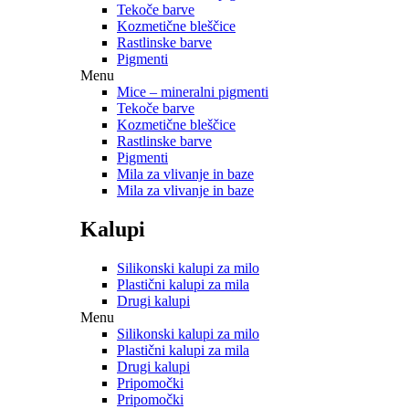
Tekoče barve
Kozmetične bleščice
Rastlinske barve
Pigmenti
Menu
Mice – mineralni pigmenti
Tekoče barve
Kozmetične bleščice
Rastlinske barve
Pigmenti
Mila za vlivanje in baze
Mila za vlivanje in baze
Kalupi
Silikonski kalupi za milo
Plastični kalupi za mila
Drugi kalupi
Menu
Silikonski kalupi za milo
Plastični kalupi za mila
Drugi kalupi
Pripomočki
Pripomočki