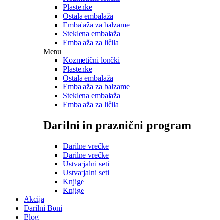
Plastenke
Ostala embalaža
Embalaža za balzame
Steklena embalaža
Embalaža za ličila
Menu
Kozmetični lončki
Plastenke
Ostala embalaža
Embalaža za balzame
Steklena embalaža
Embalaža za ličila
Darilni in praznični program
Darilne vrečke
Darilne vrečke
Ustvarjalni seti
Ustvarjalni seti
Knjige
Knjige
Akcija
Darilni Boni
Blog