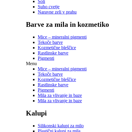
Soli
Suho cvetje
Naravne zeli v prahu
Barve za mila in kozmetiko
Mice – mineralni pigmenti
Tekoče barve
Kozmetične bleščice
Rastlinske barve
Pigmenti
Menu
Mice – mineralni pigmenti
Tekoče barve
Kozmetične bleščice
Rastlinske barve
Pigmenti
Mila za vlivanje in baze
Mila za vlivanje in baze
Kalupi
Silikonski kalupi za milo
Plastični kalupi za mila