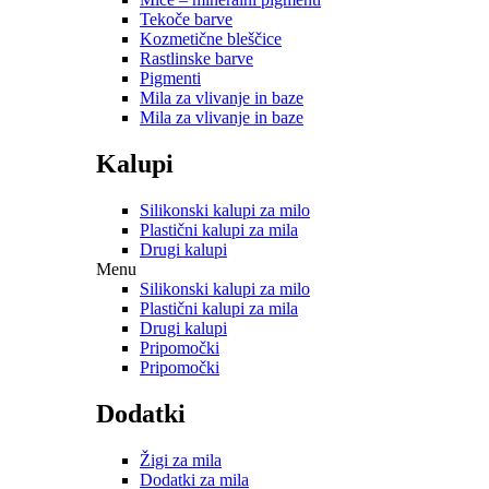
Tekoče barve
Kozmetične bleščice
Rastlinske barve
Pigmenti
Mila za vlivanje in baze
Mila za vlivanje in baze
Kalupi
Silikonski kalupi za milo
Plastični kalupi za mila
Drugi kalupi
Menu
Silikonski kalupi za milo
Plastični kalupi za mila
Drugi kalupi
Pripomočki
Pripomočki
Dodatki
Žigi za mila
Dodatki za mila