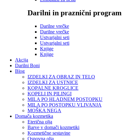
Darilni in praznični program
Darilne vrečke
Darilne vrečke
Ustvarjalni seti
Ustvarjalni seti
Knjige
Knjige
Akcija
Darilni Boni
Blog
IZDELKI ZA OBRAZ IN TELO
IZDELKI ZA USTNICE
KOPALNE KROGLICE
KOPELI IN PILINGI
MILA PO HLADNEM POSTOPKU
MILA PO POSTOPKU VLIVANJA
MOŠKA NEGA
Domača kozmetika
Eterična olja
Barve v domači kozmetiki
Kozmetične sestavine
Osnovna olja