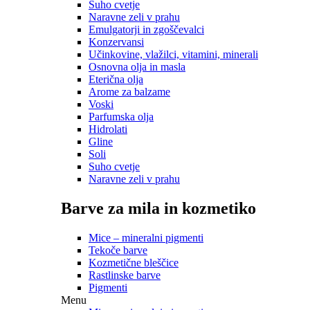
Suho cvetje
Naravne zeli v prahu
Emulgatorji in zgoščevalci
Konzervansi
Učinkovine, vlažilci, vitamini, minerali
Osnovna olja in masla
Eterična olja
Arome za balzame
Voski
Parfumska olja
Hidrolati
Gline
Soli
Suho cvetje
Naravne zeli v prahu
Barve za mila in kozmetiko
Mice – mineralni pigmenti
Tekoče barve
Kozmetične bleščice
Rastlinske barve
Pigmenti
Menu