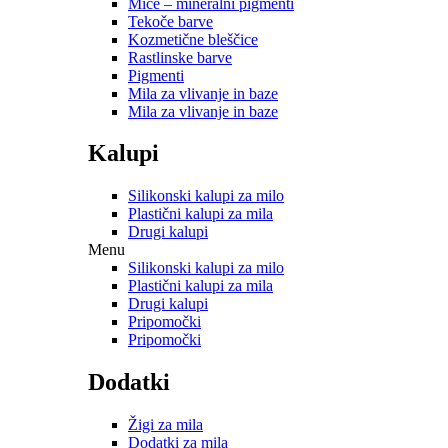
Mice – mineralni pigmenti
Tekoče barve
Kozmetične bleščice
Rastlinske barve
Pigmenti
Mila za vlivanje in baze
Mila za vlivanje in baze
Kalupi
Silikonski kalupi za milo
Plastični kalupi za mila
Drugi kalupi
Menu
Silikonski kalupi za milo
Plastični kalupi za mila
Drugi kalupi
Pripomočki
Pripomočki
Dodatki
Žigi za mila
Dodatki za mila