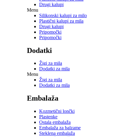
Drugi kalupi
Menu
Silikonski kalupi za milo
Plastični kalupi za mila
Drugi kalupi
Pripomočki
Pripomočki
Dodatki
Žigi za mila
Dodatki za mila
Menu
Žigi za mila
Dodatki za mila
Embalaža
Kozmetični lončki
Plastenke
Ostala embalaža
Embalaža za balzame
Steklena embalaža