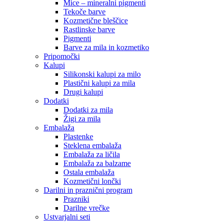
Mice – mineralni pigmenti
Tekoče barve
Kozmetične bleščice
Rastlinske barve
Pigmenti
Barve za mila in kozmetiko
Pripomočki
Kalupi
Silikonski kalupi za milo
Plastični kalupi za mila
Drugi kalupi
Dodatki
Dodatki za mila
Žigi za mila
Embalaža
Plastenke
Steklena embalaža
Embalaža za ličila
Embalaža za balzame
Ostala embalaža
Kozmetični lončki
Darilni in praznični program
Prazniki
Darilne vrečke
Ustvarjalni seti