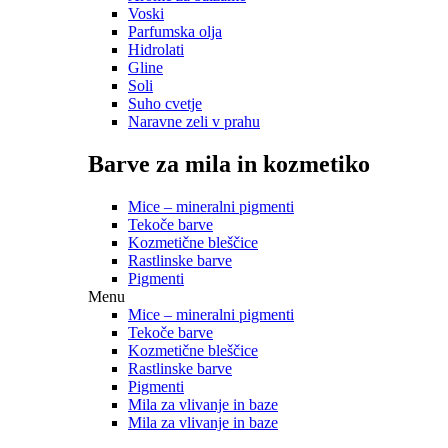
Voski
Parfumska olja
Hidrolati
Gline
Soli
Suho cvetje
Naravne zeli v prahu
Barve za mila in kozmetiko
Mice – mineralni pigmenti
Tekoče barve
Kozmetične bleščice
Rastlinske barve
Pigmenti
Menu
Mice – mineralni pigmenti
Tekoče barve
Kozmetične bleščice
Rastlinske barve
Pigmenti
Mila za vlivanje in baze
Mila za vlivanje in baze