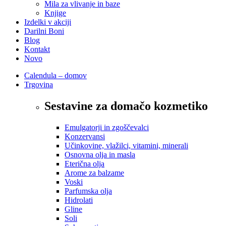
Mila za vlivanje in baze
Knjige
Izdelki v akciji
Darilni Boni
Blog
Kontakt
Novo
Calendula – domov
Trgovina
Sestavine za domačo kozmetiko
Emulgatorji in zgoščevalci
Konzervansi
Učinkovine, vlažilci, vitamini, minerali
Osnovna olja in masla
Eterična olja
Arome za balzame
Voski
Parfumska olja
Hidrolati
Gline
Soli