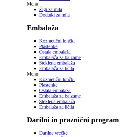
Menu
Žigi za mila
Dodatki za mila
Embalaža
Kozmetični lončki
Plastenke
Ostala embalaža
Embalaža za balzame
Steklena embalaža
Embalaža za ličila
Menu
Kozmetični lončki
Plastenke
Ostala embalaža
Embalaža za balzame
Steklena embalaža
Embalaža za ličila
Darilni in praznični program
Darilne vrečke