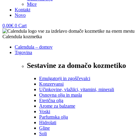
Mice
Kontakt
Novo
0,00
€
0
Cart
Calendula – domov
Trgovina
Sestavine za domačo kozmetiko
Emulgatorji in zgoščevalci
Konzervansi
Učinkovine, vlažilci, vitamini, minerali
Osnovna olja in masla
Eterična olja
Arome za balzame
Voski
Parfumska olja
Hidrolati
Gline
Soli