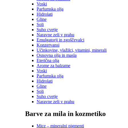
Voski
Parfumska olja
Hidrolati
Gline
Soli
Suho cvetje
Naravne zeli v prahu
Emulgatorji in zgoščevalci
Konzervansi
Učinkovine, vlažilci, vitamini, minerali
Osnovna olja in masla
Eterična olja
Arome za balzame
Voski
Parfumska olja
Hidrolati
Gline
Soli
Suho cvetje
Naravne zeli v prahu
Barve za mila in kozmetiko
Mice – mineralni pigmenti