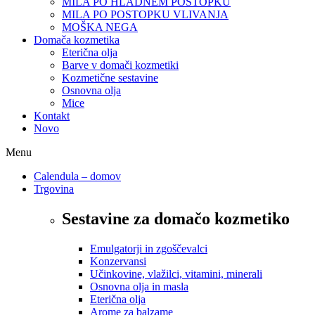
MILA PO HLADNEM POSTOPKU
MILA PO POSTOPKU VLIVANJA
MOŠKA NEGA
Domača kozmetika
Eterična olja
Barve v domači kozmetiki
Kozmetične sestavine
Osnovna olja
Mice
Kontakt
Novo
Menu
Calendula – domov
Trgovina
Sestavine za domačo kozmetiko
Emulgatorji in zgoščevalci
Konzervansi
Učinkovine, vlažilci, vitamini, minerali
Osnovna olja in masla
Eterična olja
Arome za balzame