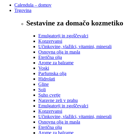
Calendula – domov
Trgovina
Sestavine za domačo kozmetiko
Emulgatorji in zgoščevalci
Konzervansi
Učinkovine, vlažilci, vitamini, minerali
Osnovna olja in masla
Eterična olja
Arome za balzame
Voski
Parfumska olja
Hidrolati
Gline
Soli
Suho cvetje
Naravne zeli v prahu
Emulgatorji in zgoščevalci
Konzervansi
Učinkovine, vlažilci, vitamini, minerali
Osnovna olja in masla
Eterična olja
Arome za balzame