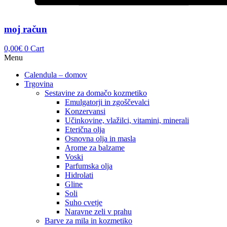
moj račun
0,00
€
0
Cart
Menu
Calendula – domov
Trgovina
Sestavine za domačo kozmetiko
Emulgatorji in zgoščevalci
Konzervansi
Učinkovine, vlažilci, vitamini, minerali
Eterična olja
Osnovna olja in masla
Arome za balzame
Voski
Parfumska olja
Hidrolati
Gline
Soli
Suho cvetje
Naravne zeli v prahu
Barve za mila in kozmetiko