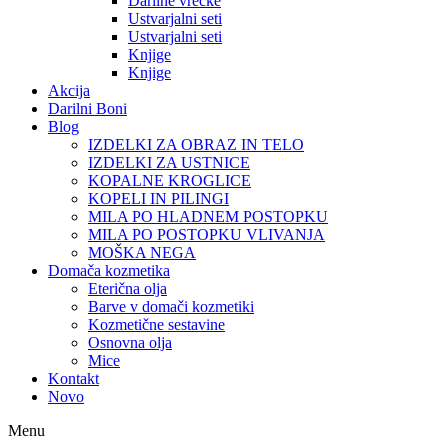
Darilne vrečke
Ustvarjalni seti
Ustvarjalni seti
Knjige
Knjige
Akcija
Darilni Boni
Blog
IZDELKI ZA OBRAZ IN TELO
IZDELKI ZA USTNICE
KOPALNE KROGLICE
KOPELI IN PILINGI
MILA PO HLADNEM POSTOPKU
MILA PO POSTOPKU VLIVANJA
MOŠKA NEGA
Domača kozmetika
Eterična olja
Barve v domači kozmetiki
Kozmetične sestavine
Osnovna olja
Mice
Kontakt
Novo
Menu