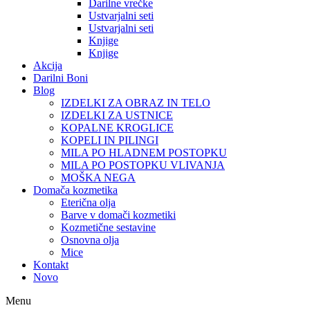
Darilne vrečke
Ustvarjalni seti
Ustvarjalni seti
Knjige
Knjige
Akcija
Darilni Boni
Blog
IZDELKI ZA OBRAZ IN TELO
IZDELKI ZA USTNICE
KOPALNE KROGLICE
KOPELI IN PILINGI
MILA PO HLADNEM POSTOPKU
MILA PO POSTOPKU VLIVANJA
MOŠKA NEGA
Domača kozmetika
Eterična olja
Barve v domači kozmetiki
Kozmetične sestavine
Osnovna olja
Mice
Kontakt
Novo
Menu