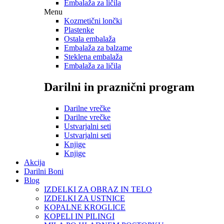
Embalaža za ličila
Menu
Kozmetični lončki
Plastenke
Ostala embalaža
Embalaža za balzame
Steklena embalaža
Embalaža za ličila
Darilni in praznični program
Darilne vrečke
Darilne vrečke
Ustvarjalni seti
Ustvarjalni seti
Knjige
Knjige
Akcija
Darilni Boni
Blog
IZDELKI ZA OBRAZ IN TELO
IZDELKI ZA USTNICE
KOPALNE KROGLICE
KOPELI IN PILINGI