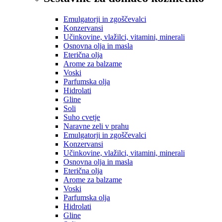
Emulgatorji in zgoščevalci
Konzervansi
Učinkovine, vlažilci, vitamini, minerali
Osnovna olja in masla
Eterična olja
Arome za balzame
Voski
Parfumska olja
Hidrolati
Gline
Soli
Suho cvetje
Naravne zeli v prahu
Emulgatorji in zgoščevalci
Konzervansi
Učinkovine, vlažilci, vitamini, minerali
Osnovna olja in masla
Eterična olja
Arome za balzame
Voski
Parfumska olja
Hidrolati
Gline