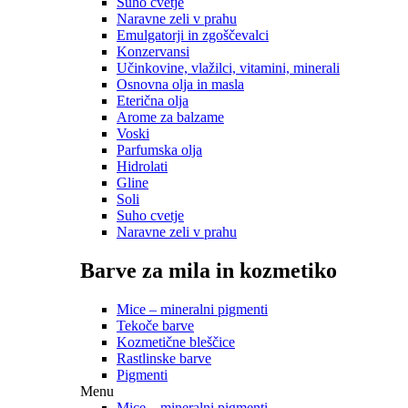
Suho cvetje
Naravne zeli v prahu
Emulgatorji in zgoščevalci
Konzervansi
Učinkovine, vlažilci, vitamini, minerali
Osnovna olja in masla
Eterična olja
Arome za balzame
Voski
Parfumska olja
Hidrolati
Gline
Soli
Suho cvetje
Naravne zeli v prahu
Barve za mila in kozmetiko
Mice – mineralni pigmenti
Tekoče barve
Kozmetične bleščice
Rastlinske barve
Pigmenti
Menu
Mice – mineralni pigmenti