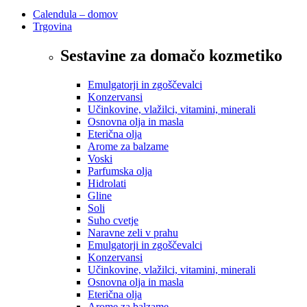
Calendula – domov
Trgovina
Sestavine za domačo kozmetiko
Emulgatorji in zgoščevalci
Konzervansi
Učinkovine, vlažilci, vitamini, minerali
Osnovna olja in masla
Eterična olja
Arome za balzame
Voski
Parfumska olja
Hidrolati
Gline
Soli
Suho cvetje
Naravne zeli v prahu
Emulgatorji in zgoščevalci
Konzervansi
Učinkovine, vlažilci, vitamini, minerali
Osnovna olja in masla
Eterična olja
Arome za balzame