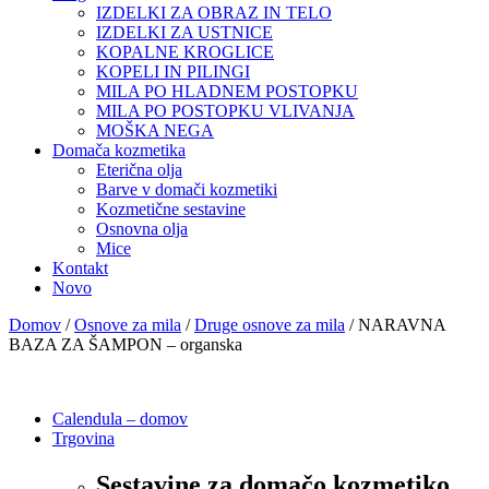
IZDELKI ZA OBRAZ IN TELO
IZDELKI ZA USTNICE
KOPALNE KROGLICE
KOPELI IN PILINGI
MILA PO HLADNEM POSTOPKU
MILA PO POSTOPKU VLIVANJA
MOŠKA NEGA
Domača kozmetika
Eterična olja
Barve v domači kozmetiki
Kozmetične sestavine
Osnovna olja
Mice
Kontakt
Novo
Domov
/
Osnove za mila
/
Druge osnove za mila
/ NARAVNA
BAZA ZA ŠAMPON – organska
Calendula – domov
Trgovina
Sestavine za domačo kozmetiko