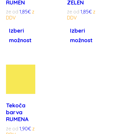
RUMEN
ZELEN
že od
1,85
€
že od
1,85
€
Izberi
Izberi
možnost
možnost
Tekoča
barva
RUMENA
že od
1,90
€