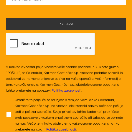
V kolikor v vnosna polja vnesete vaše osebne podatke in kliknete gumb
“POŠLJI”, bo Calendula, Karmen Gostinčar s.p., vnesene podatke shranil in
obdeloval za namene priprave odziva na vaše sporočilo. Več informacij o
tem, kako Calendula, Karmen Gostinčar s.p., obdeluje osebne podatke, si
lahko preberete na povezavi
Politika zasebnosti
.
Označite to polje, če se strinjate s tem, da vam lahko Calendula,
Karmen Gostinčar s.p., na vneseni elektronski naslov občasno pošilja
tudi e-poštna sporočila. Svojo privolitev lahko kadarkoli prekličete
prek povezave v vsakem e-poštnem sporočilu ali tako, da se obrnete
na nas. Več o tem, kako obdelujemo vaše osebne podatke, si lahko
preberete na strani
Politika zasebnosti
.