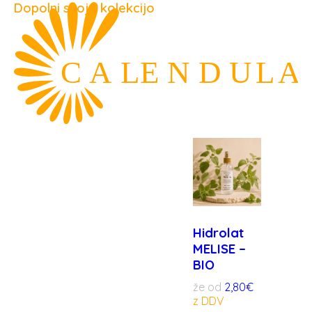
Dopolni svojo kolekcijo
Hidrolat
MELISE –
BIO
že od
2,80
€