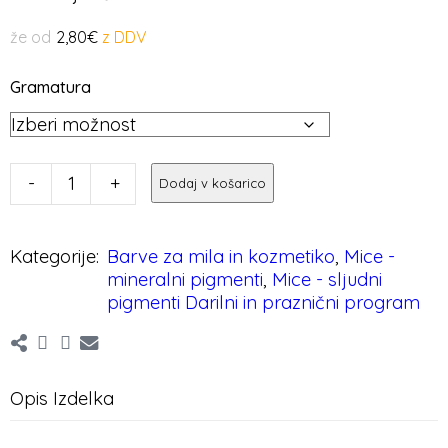
že od
2,80
€
Gramatura
-
+
Dodaj v košarico
Kategorije:
Barve za mila in kozmetiko
,
Mice -
mineralni pigmenti
,
Mice - sljudni
pigmenti Darilni in praznični program
Opis Izdelka