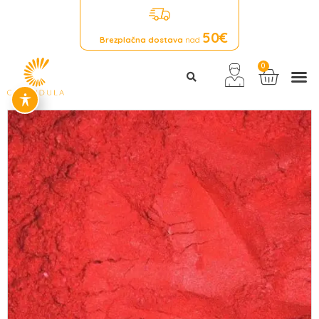
50€
Brezplačna dostava
nad
0