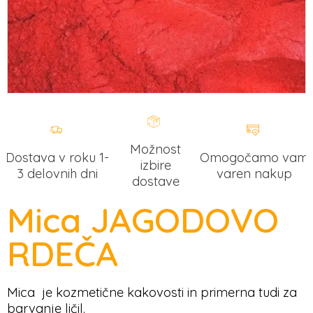
Možnost
Dostava v roku
1-
Omogočamo vam
izbire
3 delovnih dni
varen nakup
dostave
Mica JAGODOVO
RDEČA
Mica je kozmetične kakovosti in primerna tudi za
barvanje ličil.