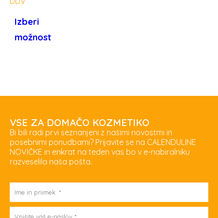
Izberi
možnost
VSE ZA DOMAČO KOZMETIKO
Bi bili radi prvi seznanjeni z našimi novostmi in
posebnimi ponudbami? Prijavite se na CALENDULINE
NOVIČKE in enkrat na teden vas bo v e-nabiralniku
razveselila naša pošta.