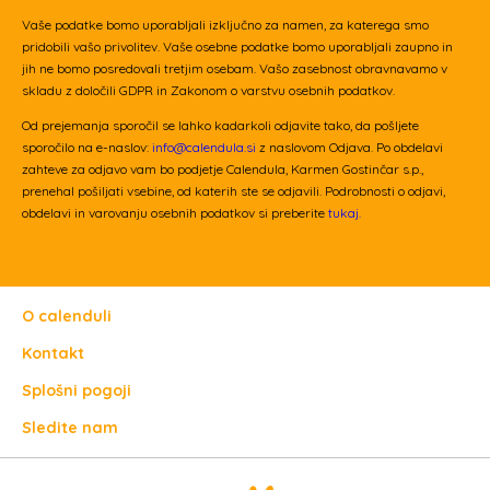
Vaše podatke bomo uporabljali izključno za namen, za katerega smo
pridobili vašo privolitev. Vaše osebne podatke bomo uporabljali zaupno in
jih ne bomo posredovali tretjim osebam. Vašo zasebnost obravnavamo v
skladu z določili GDPR in Zakonom o varstvu osebnih podatkov.
Od prejemanja sporočil se lahko kadarkoli odjavite tako, da pošljete
sporočilo na e-naslov:
info@calendula.si
z naslovom Odjava. Po obdelavi
zahteve za odjavo vam bo podjetje Calendula, Karmen Gostinčar s.p.,
prenehal pošiljati vsebine, od katerih ste se odjavili. Podrobnosti o odjavi,
obdelavi in varovanju osebnih podatkov si preberite
tukaj.
O calenduli
Kontakt
Splošni pogoji
Sledite nam