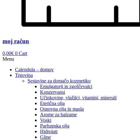
moj račun
0,00
€
0
Cart
Menu
Calendula – domov
Trgovina
Sestavine za domačo kozmetiko
Emulgatorji in zgoščevalci
Konzervansi
Učinkovine, vlažilci, vitamini, minerali
Eterična olja
Osnovna olja in masla
Arome za balzame
Voski
Parfumska olja
Hidrolati
Gline