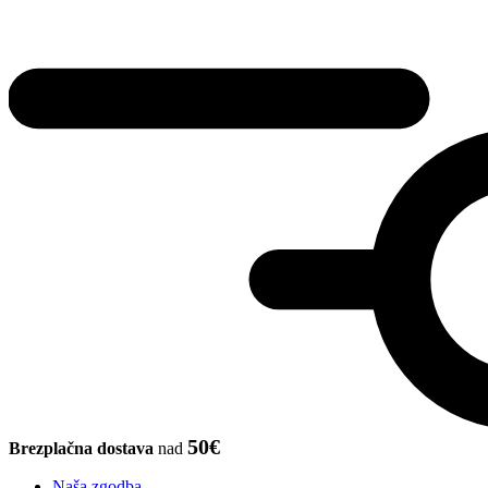
50€
Brezplačna dostava
nad
Naša zgodba