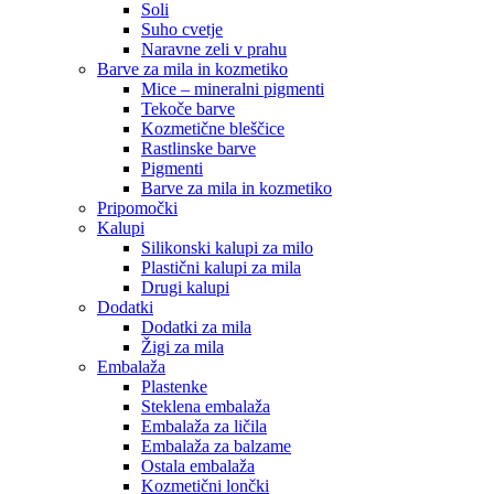
Soli
Suho cvetje
Naravne zeli v prahu
Barve za mila in kozmetiko
Mice – mineralni pigmenti
Tekoče barve
Kozmetične bleščice
Rastlinske barve
Pigmenti
Barve za mila in kozmetiko
Pripomočki
Kalupi
Silikonski kalupi za milo
Plastični kalupi za mila
Drugi kalupi
Dodatki
Dodatki za mila
Žigi za mila
Embalaža
Plastenke
Steklena embalaža
Embalaža za ličila
Embalaža za balzame
Ostala embalaža
Kozmetični lončki