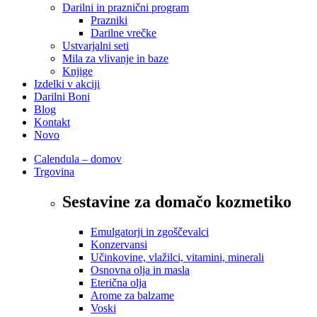
Darilni in praznični program
Prazniki
Darilne vrečke
Ustvarjalni seti
Mila za vlivanje in baze
Knjige
Izdelki v akciji
Darilni Boni
Blog
Kontakt
Novo
Calendula – domov
Trgovina
Sestavine za domačo kozmetiko
Emulgatorji in zgoščevalci
Konzervansi
Učinkovine, vlažilci, vitamini, minerali
Osnovna olja in masla
Eterična olja
Arome za balzame
Voski