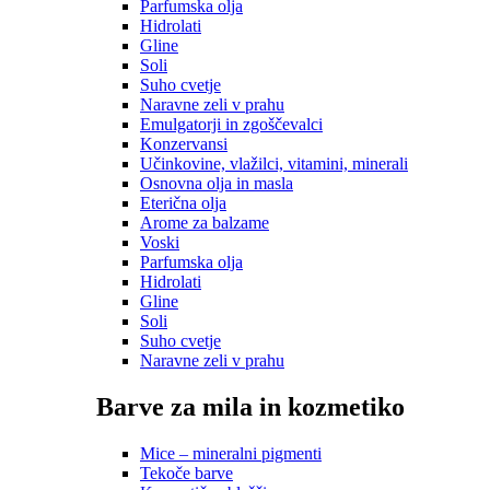
Parfumska olja
Hidrolati
Gline
Soli
Suho cvetje
Naravne zeli v prahu
Emulgatorji in zgoščevalci
Konzervansi
Učinkovine, vlažilci, vitamini, minerali
Osnovna olja in masla
Eterična olja
Arome za balzame
Voski
Parfumska olja
Hidrolati
Gline
Soli
Suho cvetje
Naravne zeli v prahu
Barve za mila in kozmetiko
Mice – mineralni pigmenti
Tekoče barve