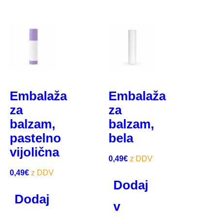
Embalaža
Embalaža
za
za
balzam,
balzam,
pastelno
bela
vijolična
0,49
€
0,49
€
Dodaj
Dodaj
v