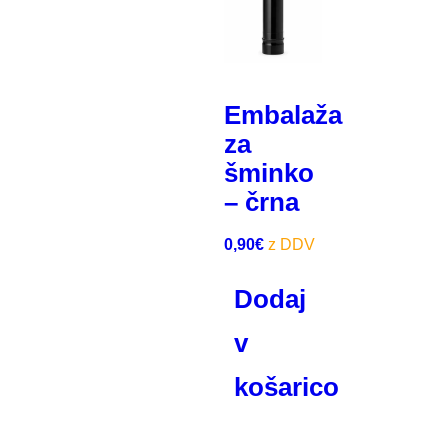
Embalaža
za
šminko
– črna
0,90
€
Dodaj
v
košarico