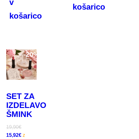
v
košarico
košarico
-
20%
SET ZA
IZDELAVO
ŠMINK
19,90
€
15,92
€