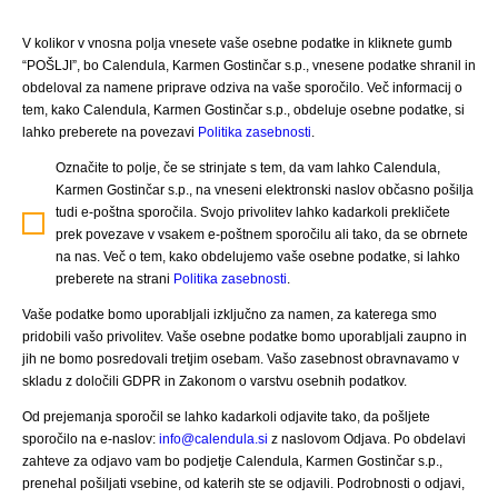
V kolikor v vnosna polja vnesete vaše osebne podatke in kliknete gumb
“POŠLJI”, bo Calendula, Karmen Gostinčar s.p., vnesene podatke shranil in
obdeloval za namene priprave odziva na vaše sporočilo. Več informacij o
tem, kako Calendula, Karmen Gostinčar s.p., obdeluje osebne podatke, si
lahko preberete na povezavi
Politika zasebnosti
.
Označite to polje, če se strinjate s tem, da vam lahko Calendula,
Karmen Gostinčar s.p., na vneseni elektronski naslov občasno pošilja
tudi e-poštna sporočila. Svojo privolitev lahko kadarkoli prekličete
prek povezave v vsakem e-poštnem sporočilu ali tako, da se obrnete
na nas. Več o tem, kako obdelujemo vaše osebne podatke, si lahko
preberete na strani
Politika zasebnosti
.
Vaše podatke bomo uporabljali izključno za namen, za katerega smo
pridobili vašo privolitev. Vaše osebne podatke bomo uporabljali zaupno in
jih ne bomo posredovali tretjim osebam. Vašo zasebnost obravnavamo v
skladu z določili GDPR in Zakonom o varstvu osebnih podatkov.
Od prejemanja sporočil se lahko kadarkoli odjavite tako, da pošljete
sporočilo na e-naslov:
info@calendula.si
z naslovom Odjava. Po obdelavi
zahteve za odjavo vam bo podjetje Calendula, Karmen Gostinčar s.p.,
prenehal pošiljati vsebine, od katerih ste se odjavili. Podrobnosti o odjavi,