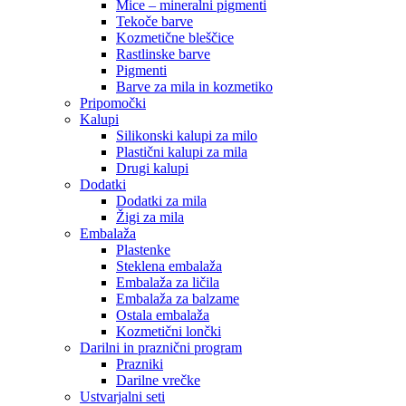
Mice – mineralni pigmenti
Tekoče barve
Kozmetične bleščice
Rastlinske barve
Pigmenti
Barve za mila in kozmetiko
Pripomočki
Kalupi
Silikonski kalupi za milo
Plastični kalupi za mila
Drugi kalupi
Dodatki
Dodatki za mila
Žigi za mila
Embalaža
Plastenke
Steklena embalaža
Embalaža za ličila
Embalaža za balzame
Ostala embalaža
Kozmetični lončki
Darilni in praznični program
Prazniki
Darilne vrečke
Ustvarjalni seti