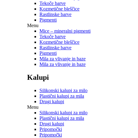
Tekoče barve
Kozmetične bleščice
Rastlinske barve
Pigmenti
Menu
Mice – mineralni pigmenti
Tekoče barve
Kozmetične bleščice
Rastlinske barve
Pigmenti
Mila za vlivanje in baze
Mila za vlivanje in baze
Kalupi
Silikonski kalupi za milo
Plastični kalupi za mila
Drugi kalupi
Menu
Silikonski kalupi za milo
Plastični kalupi za mila
Drugi kalupi
Pripomočki
Pripomočki