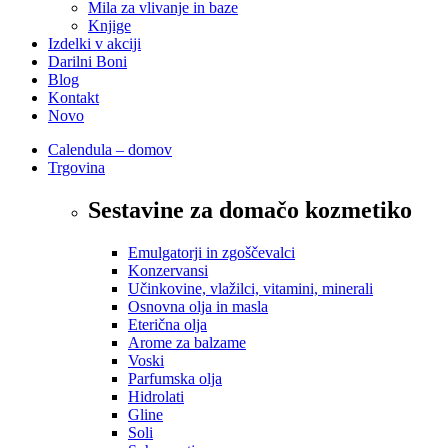
Mila za vlivanje in baze
Knjige
Izdelki v akciji
Darilni Boni
Blog
Kontakt
Novo
Calendula – domov
Trgovina
Sestavine za domačo kozmetiko
Emulgatorji in zgoščevalci
Konzervansi
Učinkovine, vlažilci, vitamini, minerali
Osnovna olja in masla
Eterična olja
Arome za balzame
Voski
Parfumska olja
Hidrolati
Gline
Soli