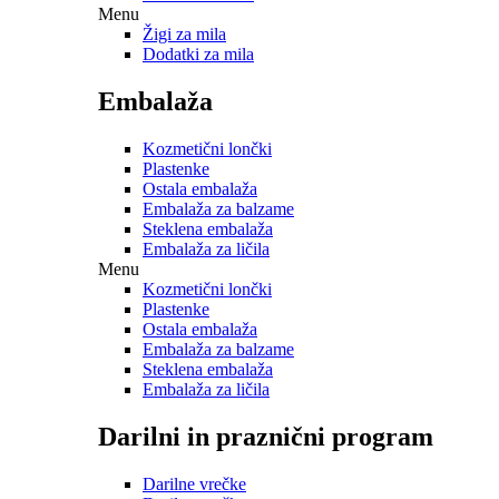
Menu
Žigi za mila
Dodatki za mila
Embalaža
Kozmetični lončki
Plastenke
Ostala embalaža
Embalaža za balzame
Steklena embalaža
Embalaža za ličila
Menu
Kozmetični lončki
Plastenke
Ostala embalaža
Embalaža za balzame
Steklena embalaža
Embalaža za ličila
Darilni in praznični program
Darilne vrečke