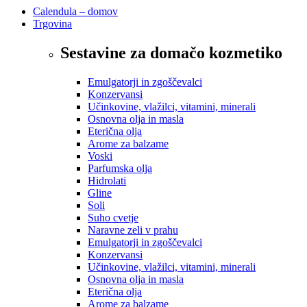
Calendula – domov
Trgovina
Sestavine za domačo kozmetiko
Emulgatorji in zgoščevalci
Konzervansi
Učinkovine, vlažilci, vitamini, minerali
Osnovna olja in masla
Eterična olja
Arome za balzame
Voski
Parfumska olja
Hidrolati
Gline
Soli
Suho cvetje
Naravne zeli v prahu
Emulgatorji in zgoščevalci
Konzervansi
Učinkovine, vlažilci, vitamini, minerali
Osnovna olja in masla
Eterična olja
Arome za balzame