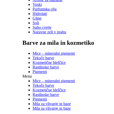
Voski
Parfumska olja
Hidrolati
Gline
Soli
Suho cvetje
Naravne zeli v prahu
Barve za mila in kozmetiko
Mice – mineralni pigmenti
Tekoče barve
Kozmetične bleščice
Rastlinske barve
Pigmenti
Menu
Mice – mineralni pigmenti
Tekoče barve
Kozmetične bleščice
Rastlinske barve
Pigmenti
Mila za vlivanje in baze
Mila za vlivanje in baze