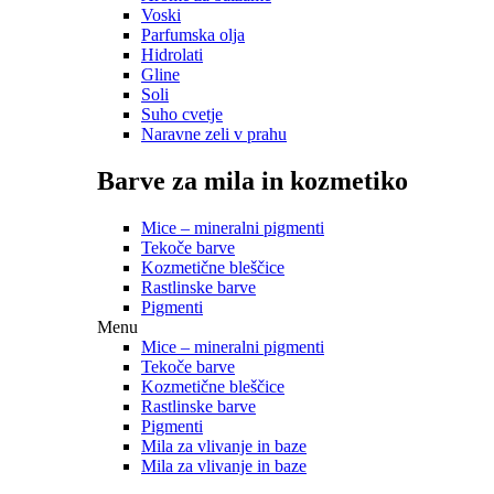
Voski
Parfumska olja
Hidrolati
Gline
Soli
Suho cvetje
Naravne zeli v prahu
Barve za mila in kozmetiko
Mice – mineralni pigmenti
Tekoče barve
Kozmetične bleščice
Rastlinske barve
Pigmenti
Menu
Mice – mineralni pigmenti
Tekoče barve
Kozmetične bleščice
Rastlinske barve
Pigmenti
Mila za vlivanje in baze
Mila za vlivanje in baze