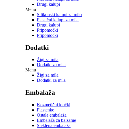
Drugi kalupi
Menu
Silikonski kalupi za milo
Plastični kalupi za mila
Drugi kalupi
Pripomočki
Pripomočki
Dodatki
Žigi za mila
Dodatki za mila
Menu
Žigi za mila
Dodatki za mila
Embalaža
Kozmetični lončki
Plastenke
Ostala embalaža
Embalaža za balzame
Steklena embalaža