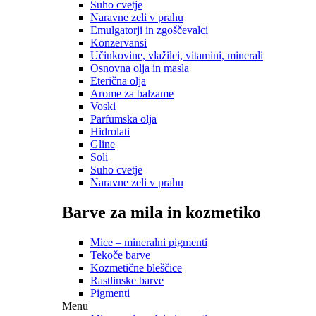
Suho cvetje
Naravne zeli v prahu
Emulgatorji in zgoščevalci
Konzervansi
Učinkovine, vlažilci, vitamini, minerali
Osnovna olja in masla
Eterična olja
Arome za balzame
Voski
Parfumska olja
Hidrolati
Gline
Soli
Suho cvetje
Naravne zeli v prahu
Barve za mila in kozmetiko
Mice – mineralni pigmenti
Tekoče barve
Kozmetične bleščice
Rastlinske barve
Pigmenti
Menu