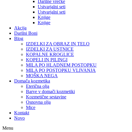
Darilne vrečke
Ustvarjalni seti
Ustvarjalni seti
Knjige
Knjige
Akcija
Darilni Boni
Blog
IZDELKI ZA OBRAZ IN TELO
IZDELKI ZA USTNICE
KOPALNE KROGLICE
KOPELI IN PILINGI
MILA PO HLADNEM POSTOPKU
MILA PO POSTOPKU VLIVANJA
MOŠKA NEGA
Domača kozmetika
Eterična olja
Barve v domači kozmetiki
Kozmetične sestavine
Osnovna olja
Mice
Kontakt
Novo
Menu