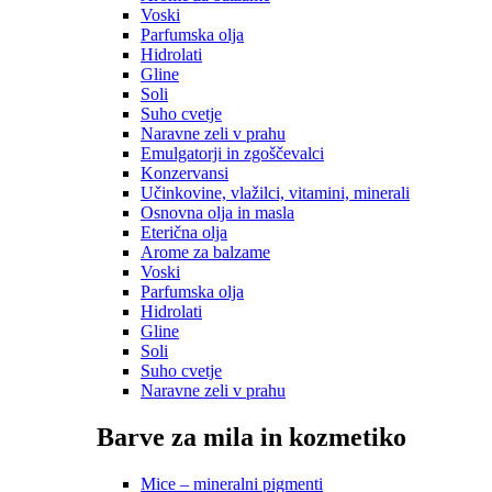
Voski
Parfumska olja
Hidrolati
Gline
Soli
Suho cvetje
Naravne zeli v prahu
Emulgatorji in zgoščevalci
Konzervansi
Učinkovine, vlažilci, vitamini, minerali
Osnovna olja in masla
Eterična olja
Arome za balzame
Voski
Parfumska olja
Hidrolati
Gline
Soli
Suho cvetje
Naravne zeli v prahu
Barve za mila in kozmetiko
Mice – mineralni pigmenti