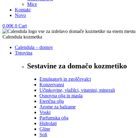
Mice
Kontakt
Novo
0,00
€
0
Cart
Calendula – domov
Trgovina
Sestavine za domačo kozmetiko
Emulgatorji in zgoščevalci
Konzervansi
Učinkovine, vlažilci, vitamini, minerali
Osnovna olja in masla
Eterična olja
Arome za balzame
Voski
Parfumska olja
Hidrolati
Gline
Soli