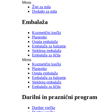
Menu
Žigi za mila
Dodatki za mila
Embalaža
Kozmetični lončki
Plastenke
Ostala embalaža
Embalaža za balzame
Steklena embalaža
Embalaža za ličila
Menu
Kozmetični lončki
Plastenke
Ostala embalaža
Embalaža za balzame
Steklena embalaža
Embalaža za ličila
Darilni in praznični program
Darilne vrečke