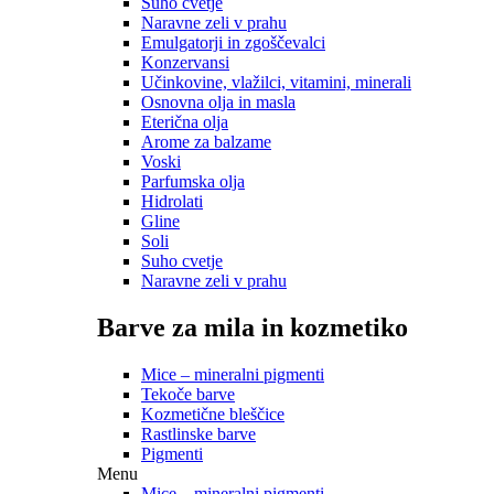
Suho cvetje
Naravne zeli v prahu
Emulgatorji in zgoščevalci
Konzervansi
Učinkovine, vlažilci, vitamini, minerali
Osnovna olja in masla
Eterična olja
Arome za balzame
Voski
Parfumska olja
Hidrolati
Gline
Soli
Suho cvetje
Naravne zeli v prahu
Barve za mila in kozmetiko
Mice – mineralni pigmenti
Tekoče barve
Kozmetične bleščice
Rastlinske barve
Pigmenti
Menu
Mice – mineralni pigmenti