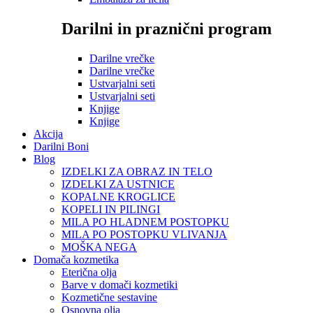
Darilni in praznični program
Darilne vrečke
Darilne vrečke
Ustvarjalni seti
Ustvarjalni seti
Knjige
Knjige
Akcija
Darilni Boni
Blog
IZDELKI ZA OBRAZ IN TELO
IZDELKI ZA USTNICE
KOPALNE KROGLICE
KOPELI IN PILINGI
MILA PO HLADNEM POSTOPKU
MILA PO POSTOPKU VLIVANJA
MOŠKA NEGA
Domača kozmetika
Eterična olja
Barve v domači kozmetiki
Kozmetične sestavine
Osnovna olja