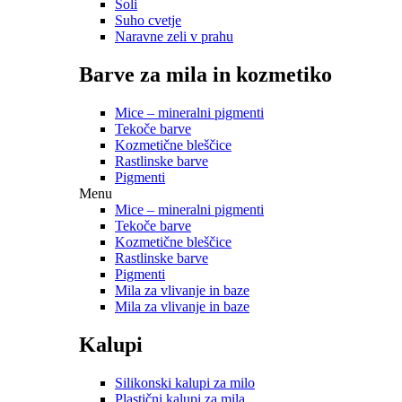
Soli
Suho cvetje
Naravne zeli v prahu
Barve za mila in kozmetiko
Mice – mineralni pigmenti
Tekoče barve
Kozmetične bleščice
Rastlinske barve
Pigmenti
Menu
Mice – mineralni pigmenti
Tekoče barve
Kozmetične bleščice
Rastlinske barve
Pigmenti
Mila za vlivanje in baze
Mila za vlivanje in baze
Kalupi
Silikonski kalupi za milo
Plastični kalupi za mila