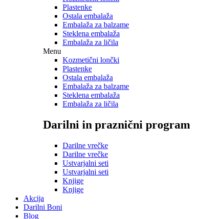
Plastenke
Ostala embalaža
Embalaža za balzame
Steklena embalaža
Embalaža za ličila
Menu
Kozmetični lončki
Plastenke
Ostala embalaža
Embalaža za balzame
Steklena embalaža
Embalaža za ličila
Darilni in praznični program
Darilne vrečke
Darilne vrečke
Ustvarjalni seti
Ustvarjalni seti
Knjige
Knjige
Akcija
Darilni Boni
Blog