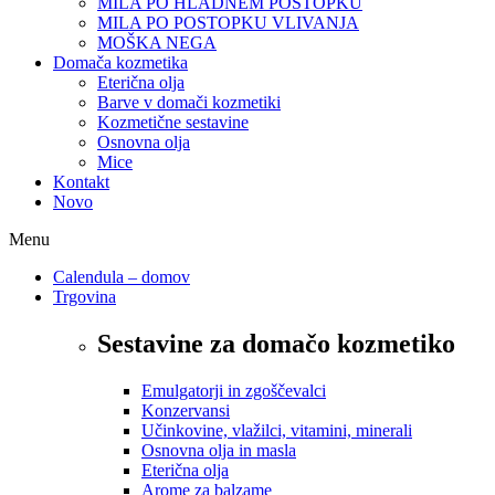
MILA PO HLADNEM POSTOPKU
MILA PO POSTOPKU VLIVANJA
MOŠKA NEGA
Domača kozmetika
Eterična olja
Barve v domači kozmetiki
Kozmetične sestavine
Osnovna olja
Mice
Kontakt
Novo
Menu
Calendula – domov
Trgovina
Sestavine za domačo kozmetiko
Emulgatorji in zgoščevalci
Konzervansi
Učinkovine, vlažilci, vitamini, minerali
Osnovna olja in masla
Eterična olja
Arome za balzame