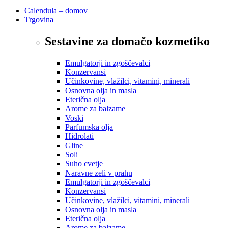
Calendula – domov
Trgovina
Sestavine za domačo kozmetiko
Emulgatorji in zgoščevalci
Konzervansi
Učinkovine, vlažilci, vitamini, minerali
Osnovna olja in masla
Eterična olja
Arome za balzame
Voski
Parfumska olja
Hidrolati
Gline
Soli
Suho cvetje
Naravne zeli v prahu
Emulgatorji in zgoščevalci
Konzervansi
Učinkovine, vlažilci, vitamini, minerali
Osnovna olja in masla
Eterična olja
Arome za balzame