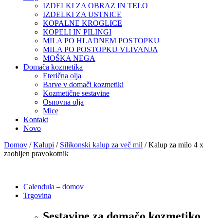
IZDELKI ZA OBRAZ IN TELO
IZDELKI ZA USTNICE
KOPALNE KROGLICE
KOPELI IN PILINGI
MILA PO HLADNEM POSTOPKU
MILA PO POSTOPKU VLIVANJA
MOŠKA NEGA
Domača kozmetika
Eterična olja
Barve v domači kozmetiki
Kozmetične sestavine
Osnovna olja
Mice
Kontakt
Novo
Domov
/
Kalupi
/
Silikonski kalup za več mil
/ Kalup za milo 4 x
zaobljen pravokotnik
Calendula – domov
Trgovina
Sestavine za domačo kozmetiko