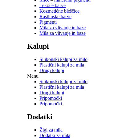
Tekoče barve
Kozmetične bleščice
Rastlinske barve
Pigmenti
Mila za vlivanje in baze
Mila za vlivanje in baze
Kalupi
Silikonski kalupi za milo
Plastični kalupi za mila
Drugi kalupi
Menu
Silikonski kalupi za milo
Plastični kalupi za mila
Drugi kalupi
Pripomočki
Pripomočki
Dodatki
Žigi za mila
Dodatki za mila