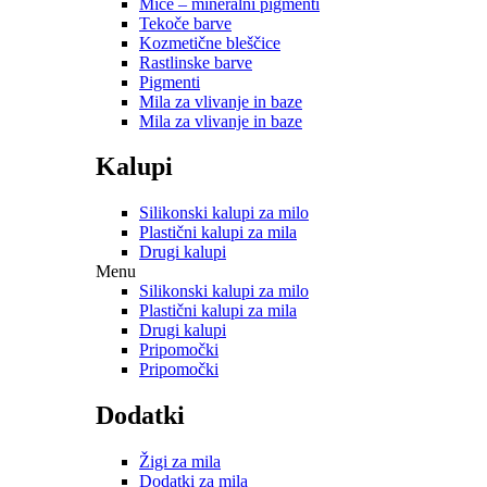
Mice – mineralni pigmenti
Tekoče barve
Kozmetične bleščice
Rastlinske barve
Pigmenti
Mila za vlivanje in baze
Mila za vlivanje in baze
Kalupi
Silikonski kalupi za milo
Plastični kalupi za mila
Drugi kalupi
Menu
Silikonski kalupi za milo
Plastični kalupi za mila
Drugi kalupi
Pripomočki
Pripomočki
Dodatki
Žigi za mila
Dodatki za mila