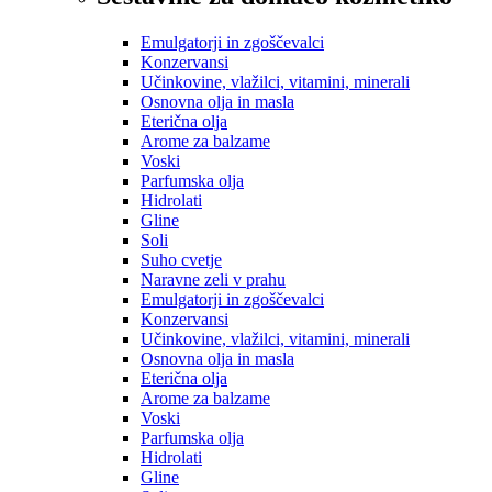
Emulgatorji in zgoščevalci
Konzervansi
Učinkovine, vlažilci, vitamini, minerali
Osnovna olja in masla
Eterična olja
Arome za balzame
Voski
Parfumska olja
Hidrolati
Gline
Soli
Suho cvetje
Naravne zeli v prahu
Emulgatorji in zgoščevalci
Konzervansi
Učinkovine, vlažilci, vitamini, minerali
Osnovna olja in masla
Eterična olja
Arome za balzame
Voski
Parfumska olja
Hidrolati
Gline