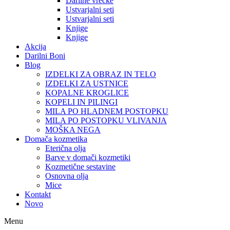
Darilne vrečke
Ustvarjalni seti
Ustvarjalni seti
Knjige
Knjige
Akcija
Darilni Boni
Blog
IZDELKI ZA OBRAZ IN TELO
IZDELKI ZA USTNICE
KOPALNE KROGLICE
KOPELI IN PILINGI
MILA PO HLADNEM POSTOPKU
MILA PO POSTOPKU VLIVANJA
MOŠKA NEGA
Domača kozmetika
Eterična olja
Barve v domači kozmetiki
Kozmetične sestavine
Osnovna olja
Mice
Kontakt
Novo
Menu