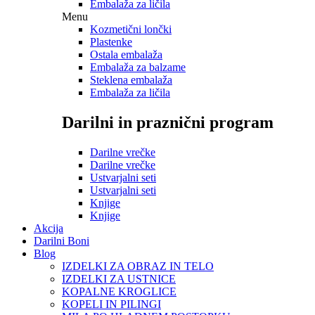
Embalaža za ličila
Menu
Kozmetični lončki
Plastenke
Ostala embalaža
Embalaža za balzame
Steklena embalaža
Embalaža za ličila
Darilni in praznični program
Darilne vrečke
Darilne vrečke
Ustvarjalni seti
Ustvarjalni seti
Knjige
Knjige
Akcija
Darilni Boni
Blog
IZDELKI ZA OBRAZ IN TELO
IZDELKI ZA USTNICE
KOPALNE KROGLICE
KOPELI IN PILINGI