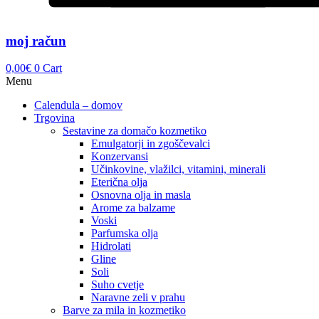
moj račun
0,00
€
0
Cart
Menu
Calendula – domov
Trgovina
Sestavine za domačo kozmetiko
Emulgatorji in zgoščevalci
Konzervansi
Učinkovine, vlažilci, vitamini, minerali
Eterična olja
Osnovna olja in masla
Arome za balzame
Voski
Parfumska olja
Hidrolati
Gline
Soli
Suho cvetje
Naravne zeli v prahu
Barve za mila in kozmetiko