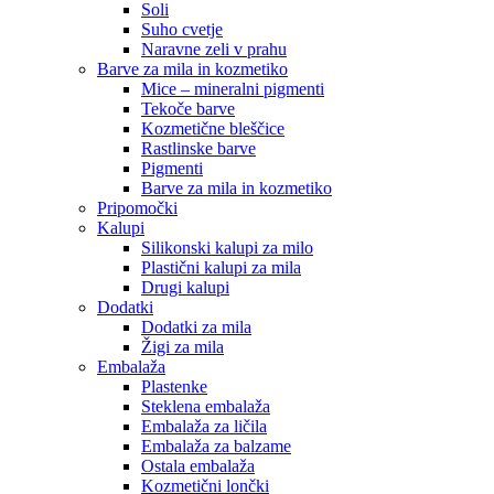
Soli
Suho cvetje
Naravne zeli v prahu
Barve za mila in kozmetiko
Mice – mineralni pigmenti
Tekoče barve
Kozmetične bleščice
Rastlinske barve
Pigmenti
Barve za mila in kozmetiko
Pripomočki
Kalupi
Silikonski kalupi za milo
Plastični kalupi za mila
Drugi kalupi
Dodatki
Dodatki za mila
Žigi za mila
Embalaža
Plastenke
Steklena embalaža
Embalaža za ličila
Embalaža za balzame
Ostala embalaža
Kozmetični lončki