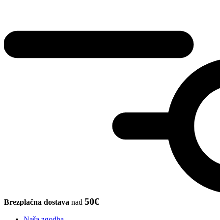
50€
Brezplačna dostava
nad
Naša zgodba