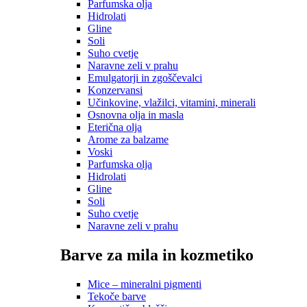
Parfumska olja
Hidrolati
Gline
Soli
Suho cvetje
Naravne zeli v prahu
Emulgatorji in zgoščevalci
Konzervansi
Učinkovine, vlažilci, vitamini, minerali
Osnovna olja in masla
Eterična olja
Arome za balzame
Voski
Parfumska olja
Hidrolati
Gline
Soli
Suho cvetje
Naravne zeli v prahu
Barve za mila in kozmetiko
Mice – mineralni pigmenti
Tekoče barve