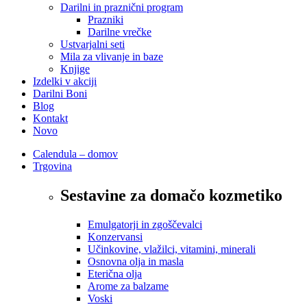
Darilni in praznični program
Prazniki
Darilne vrečke
Ustvarjalni seti
Mila za vlivanje in baze
Knjige
Izdelki v akciji
Darilni Boni
Blog
Kontakt
Novo
Calendula – domov
Trgovina
Sestavine za domačo kozmetiko
Emulgatorji in zgoščevalci
Konzervansi
Učinkovine, vlažilci, vitamini, minerali
Osnovna olja in masla
Eterična olja
Arome za balzame
Voski