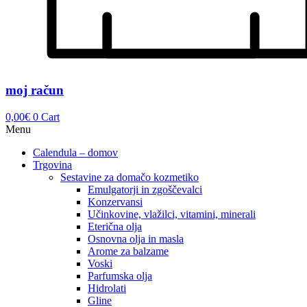
moj račun
0,00
€
0
Cart
Menu
Calendula – domov
Trgovina
Sestavine za domačo kozmetiko
Emulgatorji in zgoščevalci
Konzervansi
Učinkovine, vlažilci, vitamini, minerali
Eterična olja
Osnovna olja in masla
Arome za balzame
Voski
Parfumska olja
Hidrolati
Gline