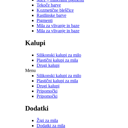
Tekoče barve
Kozmetične bleščice
Rastlinske barve
Pigmenti
Mila za vlivanje in baze
Mila za vlivanje in baze
Kalupi
Silikonski kalupi za milo
Plastični kalupi za mila
Drugi kalupi
Menu
Silikonski kalupi za milo
Plastični kalupi za mila
Drugi kalupi
Pripomočki
Pripomočki
Dodatki
Žigi za mila
Dodatki za mila