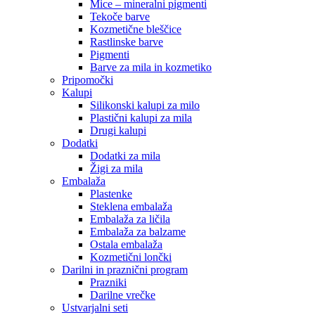
Mice – mineralni pigmenti
Tekoče barve
Kozmetične bleščice
Rastlinske barve
Pigmenti
Barve za mila in kozmetiko
Pripomočki
Kalupi
Silikonski kalupi za milo
Plastični kalupi za mila
Drugi kalupi
Dodatki
Dodatki za mila
Žigi za mila
Embalaža
Plastenke
Steklena embalaža
Embalaža za ličila
Embalaža za balzame
Ostala embalaža
Kozmetični lončki
Darilni in praznični program
Prazniki
Darilne vrečke
Ustvarjalni seti