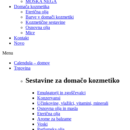
MOŠKA NEGA
Domača kozmetika
Eterična olja
Barve v domači kozmetiki
Kozmetične sestavine
Osnovna olja
Mice
Kontakt
Novo
Menu
Calendula – domov
Trgovina
Sestavine za domačo kozmetiko
Emulgatorji in zgoščevalci
Konzervansi
Učinkovine, vlažilci, vitamini, minerali
Osnovna olja in masla
Eterična olja
Arome za balzame
Voski
Parfumska olja