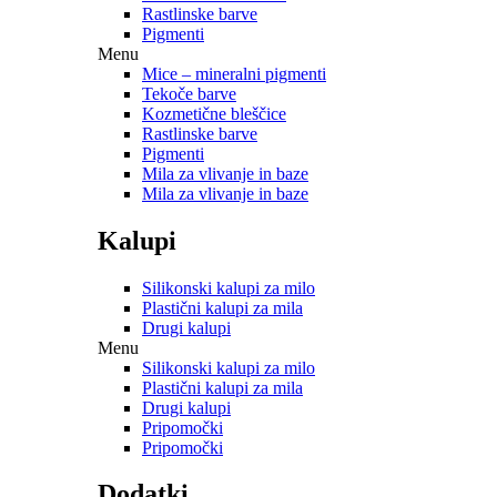
Rastlinske barve
Pigmenti
Menu
Mice – mineralni pigmenti
Tekoče barve
Kozmetične bleščice
Rastlinske barve
Pigmenti
Mila za vlivanje in baze
Mila za vlivanje in baze
Kalupi
Silikonski kalupi za milo
Plastični kalupi za mila
Drugi kalupi
Menu
Silikonski kalupi za milo
Plastični kalupi za mila
Drugi kalupi
Pripomočki
Pripomočki
Dodatki