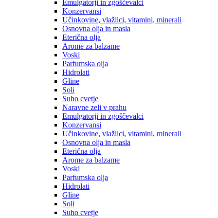
Emulgatorji in zgoščevalci
Konzervansi
Učinkovine, vlažilci, vitamini, minerali
Osnovna olja in masla
Eterična olja
Arome za balzame
Voski
Parfumska olja
Hidrolati
Gline
Soli
Suho cvetje
Naravne zeli v prahu
Emulgatorji in zgoščevalci
Konzervansi
Učinkovine, vlažilci, vitamini, minerali
Osnovna olja in masla
Eterična olja
Arome za balzame
Voski
Parfumska olja
Hidrolati
Gline
Soli
Suho cvetje