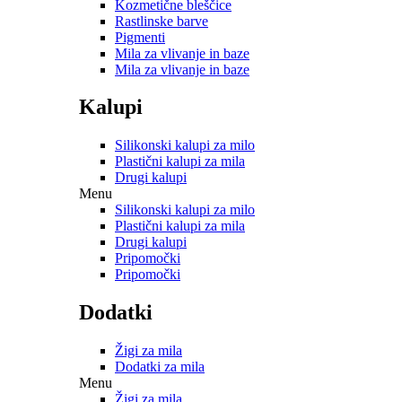
Kozmetične bleščice
Rastlinske barve
Pigmenti
Mila za vlivanje in baze
Mila za vlivanje in baze
Kalupi
Silikonski kalupi za milo
Plastični kalupi za mila
Drugi kalupi
Menu
Silikonski kalupi za milo
Plastični kalupi za mila
Drugi kalupi
Pripomočki
Pripomočki
Dodatki
Žigi za mila
Dodatki za mila
Menu
Žigi za mila