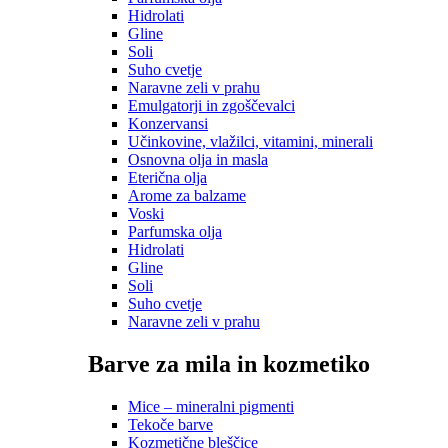
Hidrolati
Gline
Soli
Suho cvetje
Naravne zeli v prahu
Emulgatorji in zgoščevalci
Konzervansi
Učinkovine, vlažilci, vitamini, minerali
Osnovna olja in masla
Eterična olja
Arome za balzame
Voski
Parfumska olja
Hidrolati
Gline
Soli
Suho cvetje
Naravne zeli v prahu
Barve za mila in kozmetiko
Mice – mineralni pigmenti
Tekoče barve
Kozmetične bleščice