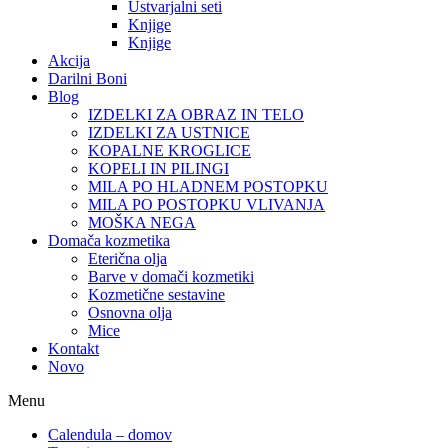
Ustvarjalni seti
Knjige
Knjige
Akcija
Darilni Boni
Blog
IZDELKI ZA OBRAZ IN TELO
IZDELKI ZA USTNICE
KOPALNE KROGLICE
KOPELI IN PILINGI
MILA PO HLADNEM POSTOPKU
MILA PO POSTOPKU VLIVANJA
MOŠKA NEGA
Domača kozmetika
Eterična olja
Barve v domači kozmetiki
Kozmetične sestavine
Osnovna olja
Mice
Kontakt
Novo
Menu
Calendula – domov