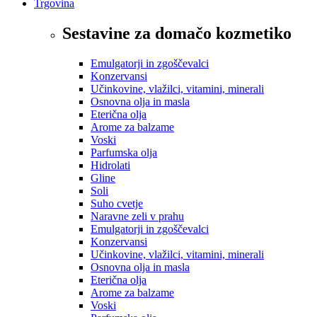
Trgovina
Sestavine za domačo kozmetiko
Emulgatorji in zgoščevalci
Konzervansi
Učinkovine, vlažilci, vitamini, minerali
Osnovna olja in masla
Eterična olja
Arome za balzame
Voski
Parfumska olja
Hidrolati
Gline
Soli
Suho cvetje
Naravne zeli v prahu
Emulgatorji in zgoščevalci
Konzervansi
Učinkovine, vlažilci, vitamini, minerali
Osnovna olja in masla
Eterična olja
Arome za balzame
Voski