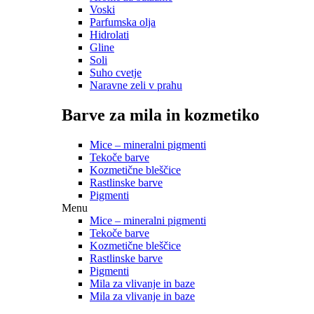
Voski
Parfumska olja
Hidrolati
Gline
Soli
Suho cvetje
Naravne zeli v prahu
Barve za mila in kozmetiko
Mice – mineralni pigmenti
Tekoče barve
Kozmetične bleščice
Rastlinske barve
Pigmenti
Menu
Mice – mineralni pigmenti
Tekoče barve
Kozmetične bleščice
Rastlinske barve
Pigmenti
Mila za vlivanje in baze
Mila za vlivanje in baze