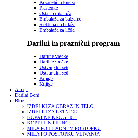
Kozmetični lončki
Plastenke
Ostala embalaža
Embalaža za balzame
Steklena embalaža
Embalaža za ličila
Darilni in praznični program
Darilne vrečke
Darilne vrečke
Ustvarjalni seti
Ustvarjalni seti
Knjige
Knjige
Akcija
Darilni Boni
Blog
IZDELKI ZA OBRAZ IN TELO
IZDELKI ZA USTNICE
KOPALNE KROGLICE
KOPELI IN PILINGI
MILA PO HLADNEM POSTOPKU
MILA PO POSTOPKU VLIVANJA