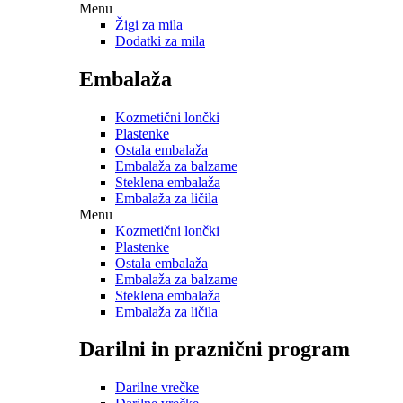
Menu
Žigi za mila
Dodatki za mila
Embalaža
Kozmetični lončki
Plastenke
Ostala embalaža
Embalaža za balzame
Steklena embalaža
Embalaža za ličila
Menu
Kozmetični lončki
Plastenke
Ostala embalaža
Embalaža za balzame
Steklena embalaža
Embalaža za ličila
Darilni in praznični program
Darilne vrečke