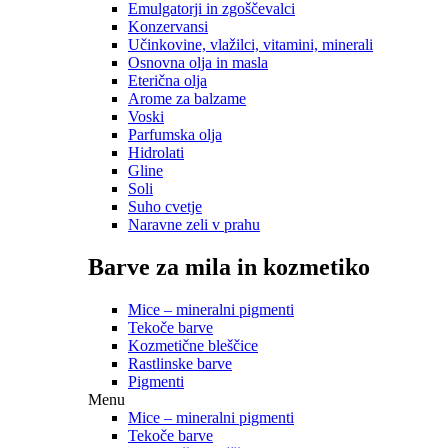
Emulgatorji in zgoščevalci
Konzervansi
Učinkovine, vlažilci, vitamini, minerali
Osnovna olja in masla
Eterična olja
Arome za balzame
Voski
Parfumska olja
Hidrolati
Gline
Soli
Suho cvetje
Naravne zeli v prahu
Barve za mila in kozmetiko
Mice – mineralni pigmenti
Tekoče barve
Kozmetične bleščice
Rastlinske barve
Pigmenti
Menu
Mice – mineralni pigmenti
Tekoče barve