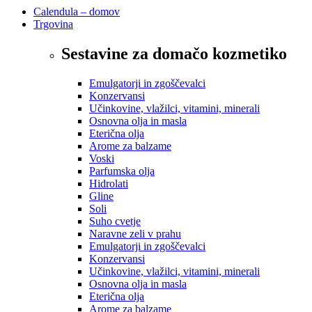
Calendula – domov
Trgovina
Sestavine za domačo kozmetiko
Emulgatorji in zgoščevalci
Konzervansi
Učinkovine, vlažilci, vitamini, minerali
Osnovna olja in masla
Eterična olja
Arome za balzame
Voski
Parfumska olja
Hidrolati
Gline
Soli
Suho cvetje
Naravne zeli v prahu
Emulgatorji in zgoščevalci
Konzervansi
Učinkovine, vlažilci, vitamini, minerali
Osnovna olja in masla
Eterična olja
Arome za balzame