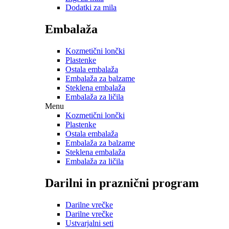
Dodatki za mila
Embalaža
Kozmetični lončki
Plastenke
Ostala embalaža
Embalaža za balzame
Steklena embalaža
Embalaža za ličila
Menu
Kozmetični lončki
Plastenke
Ostala embalaža
Embalaža za balzame
Steklena embalaža
Embalaža za ličila
Darilni in praznični program
Darilne vrečke
Darilne vrečke
Ustvarjalni seti