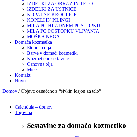
IZDELKI ZA OBRAZ IN TELO
IZDELKI ZA USTNICE
KOPALNE KROGLICE
KOPELI IN PILINGI
MILA PO HLADNEM POSTOPKU
MILA PO POSTOPKU VLIVANJA
MOŠKA NEGA
Domača kozmetika
Eterična olja
Barve v domači kozmetiki
Kozmetične sestavine
Osnovna olja
Mice
Kontakt
Novo
Domov
/ Objave označene z “sivkin losjon za telo”
Calendula – domov
Trgovina
Sestavine za domačo kozmetiko