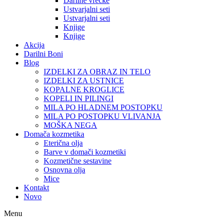
Darilne vrečke
Ustvarjalni seti
Ustvarjalni seti
Knjige
Knjige
Akcija
Darilni Boni
Blog
IZDELKI ZA OBRAZ IN TELO
IZDELKI ZA USTNICE
KOPALNE KROGLICE
KOPELI IN PILINGI
MILA PO HLADNEM POSTOPKU
MILA PO POSTOPKU VLIVANJA
MOŠKA NEGA
Domača kozmetika
Eterična olja
Barve v domači kozmetiki
Kozmetične sestavine
Osnovna olja
Mice
Kontakt
Novo
Menu