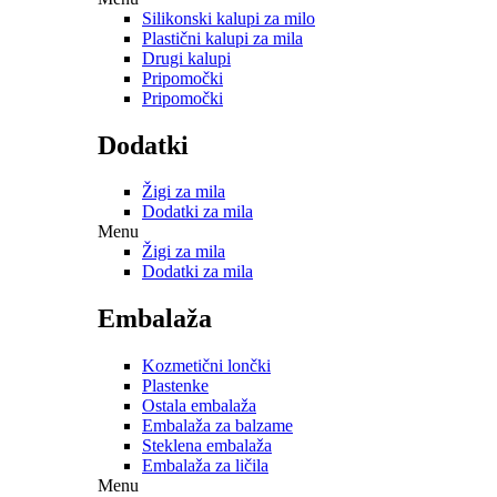
Silikonski kalupi za milo
Plastični kalupi za mila
Drugi kalupi
Pripomočki
Pripomočki
Dodatki
Žigi za mila
Dodatki za mila
Menu
Žigi za mila
Dodatki za mila
Embalaža
Kozmetični lončki
Plastenke
Ostala embalaža
Embalaža za balzame
Steklena embalaža
Embalaža za ličila
Menu