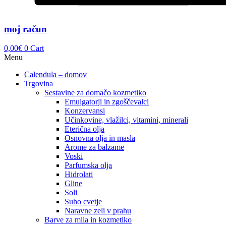
moj račun
0,00
€
0
Cart
Menu
Calendula – domov
Trgovina
Sestavine za domačo kozmetiko
Emulgatorji in zgoščevalci
Konzervansi
Učinkovine, vlažilci, vitamini, minerali
Eterična olja
Osnovna olja in masla
Arome za balzame
Voski
Parfumska olja
Hidrolati
Gline
Soli
Suho cvetje
Naravne zeli v prahu
Barve za mila in kozmetiko