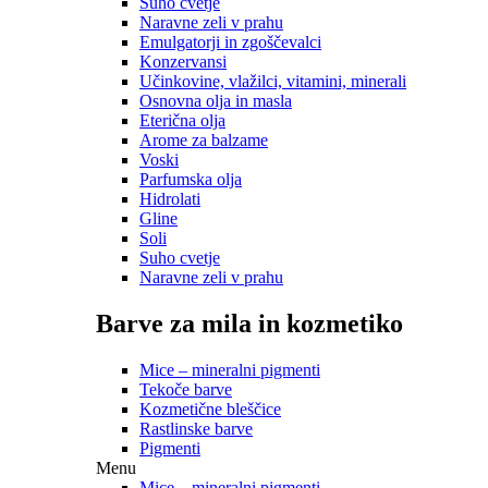
Suho cvetje
Naravne zeli v prahu
Emulgatorji in zgoščevalci
Konzervansi
Učinkovine, vlažilci, vitamini, minerali
Osnovna olja in masla
Eterična olja
Arome za balzame
Voski
Parfumska olja
Hidrolati
Gline
Soli
Suho cvetje
Naravne zeli v prahu
Barve za mila in kozmetiko
Mice – mineralni pigmenti
Tekoče barve
Kozmetične bleščice
Rastlinske barve
Pigmenti
Menu
Mice – mineralni pigmenti