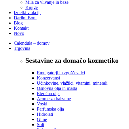
Mila za vlivanje in baze
Knjige
Izdelki v akciji
Darilni Boni
Blog
Kontakt
Novo
Calendula – domov
Trgovina
Sestavine za domačo kozmetiko
Emulgatorji in zgoščevalci
Konzervansi
Učinkovine, vlažilci, vitamini, minerali
Osnovna olja in masla
Eterična olja
Arome za balzame
Voski
Parfumska olja
Hidrolati
Gline
Soli