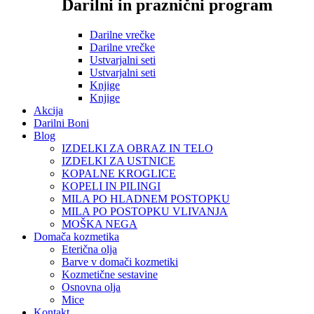
Darilni in praznični program
Darilne vrečke
Darilne vrečke
Ustvarjalni seti
Ustvarjalni seti
Knjige
Knjige
Akcija
Darilni Boni
Blog
IZDELKI ZA OBRAZ IN TELO
IZDELKI ZA USTNICE
KOPALNE KROGLICE
KOPELI IN PILINGI
MILA PO HLADNEM POSTOPKU
MILA PO POSTOPKU VLIVANJA
MOŠKA NEGA
Domača kozmetika
Eterična olja
Barve v domači kozmetiki
Kozmetične sestavine
Osnovna olja
Mice
Kontakt