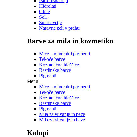
Parfumska olja
Hidrolati
Gline
Soli
Suho cvetje
Naravne zeli v prahu
Barve za mila in kozmetiko
Mice – mineralni pigmenti
Tekoče barve
Kozmetične bleščice
Rastlinske barve
Pigmenti
Menu
Mice – mineralni pigmenti
Tekoče barve
Kozmetične bleščice
Rastlinske barve
Pigmenti
Mila za vlivanje in baze
Mila za vlivanje in baze
Kalupi