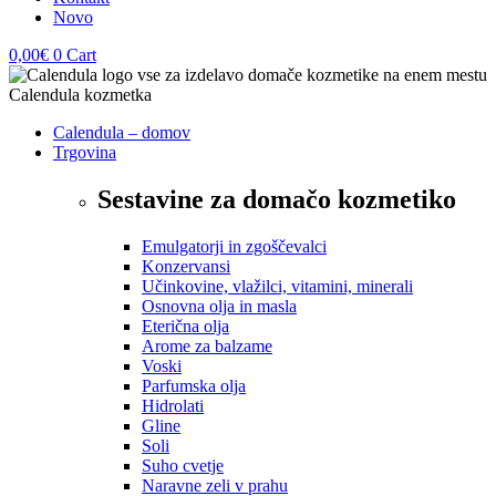
Novo
0,00
€
0
Cart
Calendula – domov
Trgovina
Sestavine za domačo kozmetiko
Emulgatorji in zgoščevalci
Konzervansi
Učinkovine, vlažilci, vitamini, minerali
Osnovna olja in masla
Eterična olja
Arome za balzame
Voski
Parfumska olja
Hidrolati
Gline
Soli
Suho cvetje
Naravne zeli v prahu