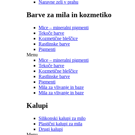
Naravne zeli v prahu
Barve za mila in kozmetiko
Mice – mineralni pigmenti
Tekoče barve
Kozmetične bleščice
Rastlinske barve
Pigmenti
Menu
Mice – mineralni pigmenti
Tekoče barve
Kozmetične bleščice
Rastlinske barve
Pigmenti
Mila za vlivanje in baze
Mila za vlivanje in baze
Kalupi
Silikonski kalupi za milo
Plastični kalupi za mila
Drugi kalupi
Menu