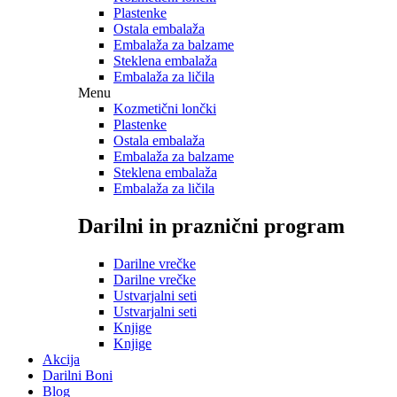
Plastenke
Ostala embalaža
Embalaža za balzame
Steklena embalaža
Embalaža za ličila
Menu
Kozmetični lončki
Plastenke
Ostala embalaža
Embalaža za balzame
Steklena embalaža
Embalaža za ličila
Darilni in praznični program
Darilne vrečke
Darilne vrečke
Ustvarjalni seti
Ustvarjalni seti
Knjige
Knjige
Akcija
Darilni Boni
Blog