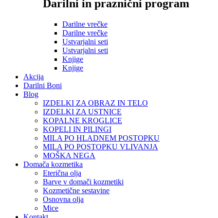
Darilni in praznični program
Darilne vrečke
Darilne vrečke
Ustvarjalni seti
Ustvarjalni seti
Knjige
Knjige
Akcija
Darilni Boni
Blog
IZDELKI ZA OBRAZ IN TELO
IZDELKI ZA USTNICE
KOPALNE KROGLICE
KOPELI IN PILINGI
MILA PO HLADNEM POSTOPKU
MILA PO POSTOPKU VLIVANJA
MOŠKA NEGA
Domača kozmetika
Eterična olja
Barve v domači kozmetiki
Kozmetične sestavine
Osnovna olja
Mice
Kontakt