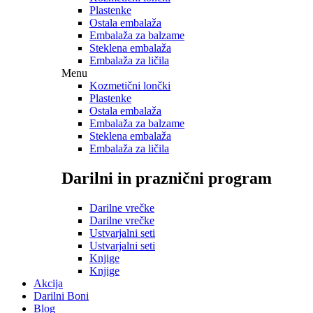
Plastenke
Ostala embalaža
Embalaža za balzame
Steklena embalaža
Embalaža za ličila
Menu
Kozmetični lončki
Plastenke
Ostala embalaža
Embalaža za balzame
Steklena embalaža
Embalaža za ličila
Darilni in praznični program
Darilne vrečke
Darilne vrečke
Ustvarjalni seti
Ustvarjalni seti
Knjige
Knjige
Akcija
Darilni Boni
Blog