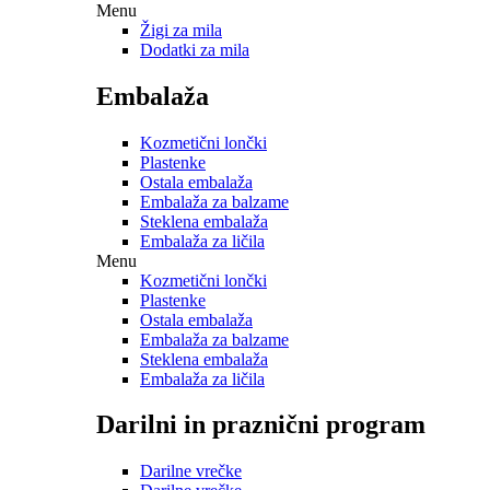
Menu
Žigi za mila
Dodatki za mila
Embalaža
Kozmetični lončki
Plastenke
Ostala embalaža
Embalaža za balzame
Steklena embalaža
Embalaža za ličila
Menu
Kozmetični lončki
Plastenke
Ostala embalaža
Embalaža za balzame
Steklena embalaža
Embalaža za ličila
Darilni in praznični program
Darilne vrečke