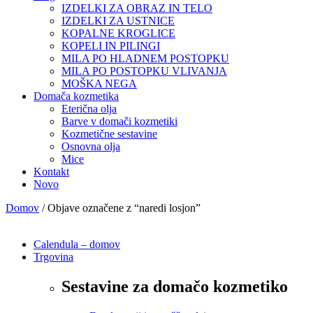
IZDELKI ZA OBRAZ IN TELO
IZDELKI ZA USTNICE
KOPALNE KROGLICE
KOPELI IN PILINGI
MILA PO HLADNEM POSTOPKU
MILA PO POSTOPKU VLIVANJA
MOŠKA NEGA
Domača kozmetika
Eterična olja
Barve v domači kozmetiki
Kozmetične sestavine
Osnovna olja
Mice
Kontakt
Novo
Domov
/ Objave označene z “naredi losjon”
Calendula – domov
Trgovina
Sestavine za domačo kozmetiko