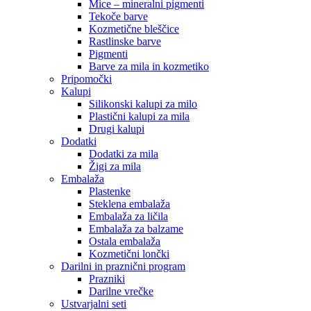
Mice – mineralni pigmenti
Tekoče barve
Kozmetične bleščice
Rastlinske barve
Pigmenti
Barve za mila in kozmetiko
Pripomočki
Kalupi
Silikonski kalupi za milo
Plastični kalupi za mila
Drugi kalupi
Dodatki
Dodatki za mila
Žigi za mila
Embalaža
Plastenke
Steklena embalaža
Embalaža za ličila
Embalaža za balzame
Ostala embalaža
Kozmetični lončki
Darilni in praznični program
Prazniki
Darilne vrečke
Ustvarjalni seti