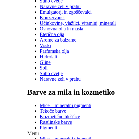
Suho cvetje
Naravne zeli v prahu
Emulgatorji in zgoščevalci
Konzervansi
Učinkovine, vlažilci, vitamini, minerali
Osnovna olja in masla
Eterična olja
Arome za balzame
Voski
Parfumska olja
Hidrolati
Gline
Soli
Suho cvetje
Naravne zeli v prahu
Barve za mila in kozmetiko
Mice – mineralni pigmenti
Tekoče barve
Kozmetične bleščice
Rastlinske barve
Pigmenti
Menu
Mice – mineralni pigmenti