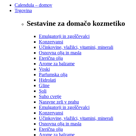
Calendula – domov
Trgovina
Sestavine za domačo kozmetiko
Emulgatorji in zgoščevalci
Konzervansi
Učinkovine, vlažilci, vitamini, minerali
Osnovna olja in masla
Eterična olja
Arome za balzame
Voski
Parfumska olja
Hidrolati
Gline
Soli
Suho cvetje
Naravne zeli v prahu
Emulgatorji in zgoščevalci
Konzervansi
Učinkovine, vlažilci, vitamini, minerali
Osnovna olja in masla
Eterična olja
Arome za balzame