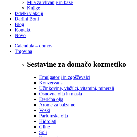
Mila za vlivanje in baze
Knjige
Izdelki v akciji
Darilni Boni
Blog
Kontakt
Novo
Calendula – domov
Trgovina
Sestavine za domačo kozmetiko
Emulgatorji in zgoščevalci
Konzervansi
Učinkovine, vlažilci, vitamini, minerali
Osnovna olja in masla
Eterična olja
Arome za balzame
Voski
Parfumska olja
Hidrolati
Gline
Soli