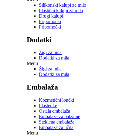
Silikonski kalupi za milo
Plastični kalupi za mila
Drugi kalupi
Pripomočki
Pripomočki
Dodatki
Žigi za mila
Dodatki za mila
Menu
Žigi za mila
Dodatki za mila
Embalaža
Kozmetični lončki
Plastenke
Ostala embalaža
Embalaža za balzame
Steklena embalaža
Embalaža za ličila
Menu