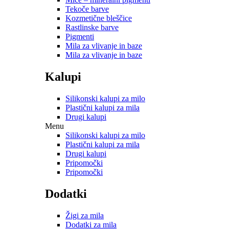
Tekoče barve
Kozmetične bleščice
Rastlinske barve
Pigmenti
Mila za vlivanje in baze
Mila za vlivanje in baze
Kalupi
Silikonski kalupi za milo
Plastični kalupi za mila
Drugi kalupi
Menu
Silikonski kalupi za milo
Plastični kalupi za mila
Drugi kalupi
Pripomočki
Pripomočki
Dodatki
Žigi za mila
Dodatki za mila