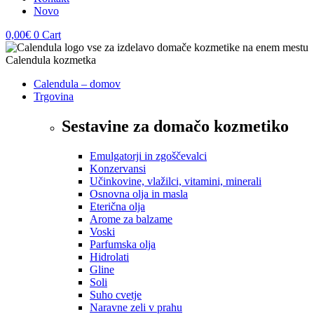
Novo
0,00
€
0
Cart
Calendula – domov
Trgovina
Sestavine za domačo kozmetiko
Emulgatorji in zgoščevalci
Konzervansi
Učinkovine, vlažilci, vitamini, minerali
Osnovna olja in masla
Eterična olja
Arome za balzame
Voski
Parfumska olja
Hidrolati
Gline
Soli
Suho cvetje
Naravne zeli v prahu