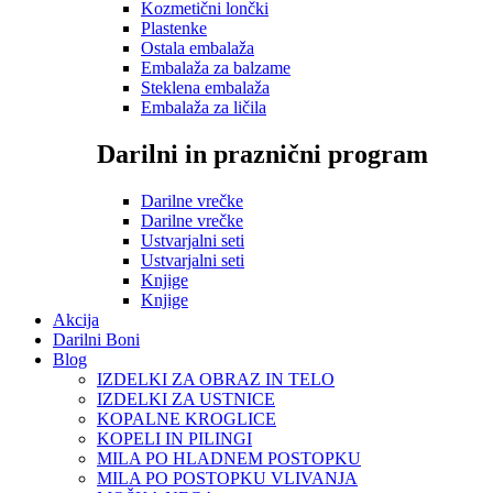
Kozmetični lončki
Plastenke
Ostala embalaža
Embalaža za balzame
Steklena embalaža
Embalaža za ličila
Darilni in praznični program
Darilne vrečke
Darilne vrečke
Ustvarjalni seti
Ustvarjalni seti
Knjige
Knjige
Akcija
Darilni Boni
Blog
IZDELKI ZA OBRAZ IN TELO
IZDELKI ZA USTNICE
KOPALNE KROGLICE
KOPELI IN PILINGI
MILA PO HLADNEM POSTOPKU
MILA PO POSTOPKU VLIVANJA