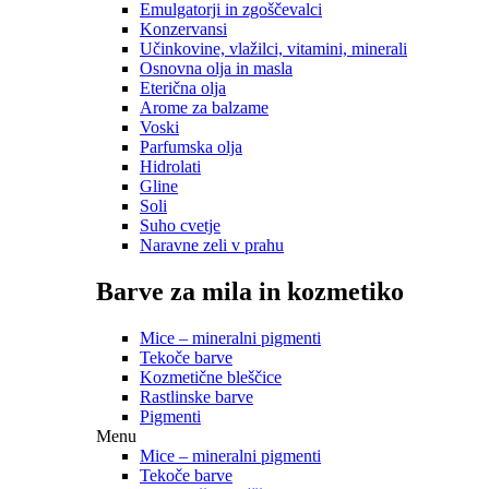
Emulgatorji in zgoščevalci
Konzervansi
Učinkovine, vlažilci, vitamini, minerali
Osnovna olja in masla
Eterična olja
Arome za balzame
Voski
Parfumska olja
Hidrolati
Gline
Soli
Suho cvetje
Naravne zeli v prahu
Barve za mila in kozmetiko
Mice – mineralni pigmenti
Tekoče barve
Kozmetične bleščice
Rastlinske barve
Pigmenti
Menu
Mice – mineralni pigmenti
Tekoče barve