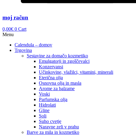
moj račun
0,00
€
0
Cart
Menu
Calendula – domov
Trgovina
Sestavine za domačo kozmetiko
Emulgatorji in zgoščevalci
Konzervansi
Učinkovine, vlažilci, vitamini, minerali
Eterična olja
Osnovna olja in masla
Arome za balzame
Voski
Parfumska olja
Hidrolati
Gline
Soli
Suho cvetje
Naravne zeli v prahu
Barve za mila in kozmetiko