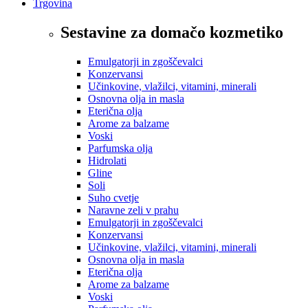
Trgovina
Sestavine za domačo kozmetiko
Emulgatorji in zgoščevalci
Konzervansi
Učinkovine, vlažilci, vitamini, minerali
Osnovna olja in masla
Eterična olja
Arome za balzame
Voski
Parfumska olja
Hidrolati
Gline
Soli
Suho cvetje
Naravne zeli v prahu
Emulgatorji in zgoščevalci
Konzervansi
Učinkovine, vlažilci, vitamini, minerali
Osnovna olja in masla
Eterična olja
Arome za balzame
Voski