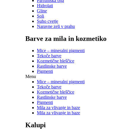
Parfumska olja
Hidrolati
Gline
Soli
Suho cvetje
Naravne zeli v prahu
Barve za mila in kozmetiko
Mice – mineralni pigmenti
Tekoče barve
Kozmetične bleščice
Rastlinske barve
Pigmenti
Menu
Mice – mineralni pigmenti
Tekoče barve
Kozmetične bleščice
Rastlinske barve
Pigmenti
Mila za vlivanje in baze
Mila za vlivanje in baze
Kalupi