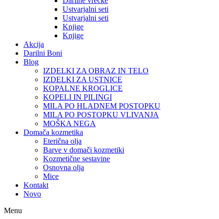
Darilne vrečke
Ustvarjalni seti
Ustvarjalni seti
Knjige
Knjige
Akcija
Darilni Boni
Blog
IZDELKI ZA OBRAZ IN TELO
IZDELKI ZA USTNICE
KOPALNE KROGLICE
KOPELI IN PILINGI
MILA PO HLADNEM POSTOPKU
MILA PO POSTOPKU VLIVANJA
MOŠKA NEGA
Domača kozmetika
Eterična olja
Barve v domači kozmetiki
Kozmetične sestavine
Osnovna olja
Mice
Kontakt
Novo
Menu