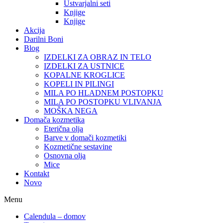
Ustvarjalni seti
Knjige
Knjige
Akcija
Darilni Boni
Blog
IZDELKI ZA OBRAZ IN TELO
IZDELKI ZA USTNICE
KOPALNE KROGLICE
KOPELI IN PILINGI
MILA PO HLADNEM POSTOPKU
MILA PO POSTOPKU VLIVANJA
MOŠKA NEGA
Domača kozmetika
Eterična olja
Barve v domači kozmetiki
Kozmetične sestavine
Osnovna olja
Mice
Kontakt
Novo
Menu
Calendula – domov