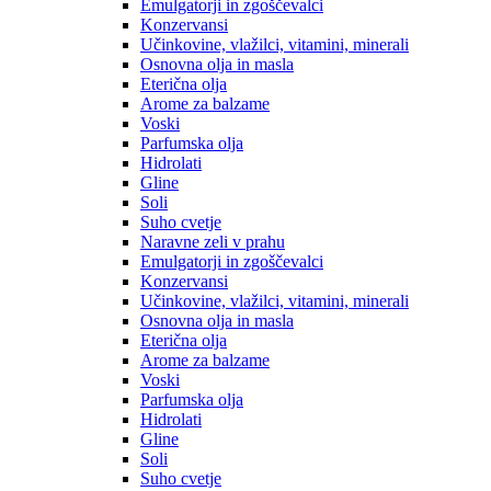
Emulgatorji in zgoščevalci
Konzervansi
Učinkovine, vlažilci, vitamini, minerali
Osnovna olja in masla
Eterična olja
Arome za balzame
Voski
Parfumska olja
Hidrolati
Gline
Soli
Suho cvetje
Naravne zeli v prahu
Emulgatorji in zgoščevalci
Konzervansi
Učinkovine, vlažilci, vitamini, minerali
Osnovna olja in masla
Eterična olja
Arome za balzame
Voski
Parfumska olja
Hidrolati
Gline
Soli
Suho cvetje