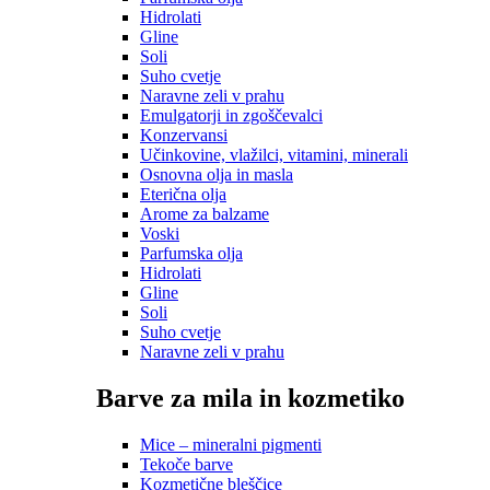
Hidrolati
Gline
Soli
Suho cvetje
Naravne zeli v prahu
Emulgatorji in zgoščevalci
Konzervansi
Učinkovine, vlažilci, vitamini, minerali
Osnovna olja in masla
Eterična olja
Arome za balzame
Voski
Parfumska olja
Hidrolati
Gline
Soli
Suho cvetje
Naravne zeli v prahu
Barve za mila in kozmetiko
Mice – mineralni pigmenti
Tekoče barve
Kozmetične bleščice