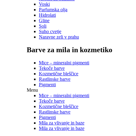
Voski
Parfumska olja
Hidrolati
Gline
Soli
Suho cvetje
Naravne zeli v prahu
Barve za mila in kozmetiko
Mice – mineralni pigmenti
Tekoče barve
Kozmetične bleščice
Rastlinske barve
Pigmenti
Menu
Mice – mineralni pigmenti
Tekoče barve
Kozmetične bleščice
Rastlinske barve
Pigmenti
Mila za vlivanje in baze
Mila za vlivanje in baze