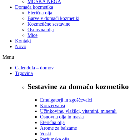
MOŠKA NEGA
Domača kozmetika
Eterična olja
Barve v domači kozmetiki
Kozmetične sestavine
Osnovna olja
Mice
Kontakt
Novo
Menu
Calendula – domov
Trgovina
Sestavine za domačo kozmetiko
Emulgatorji in zgoščevalci
Konzervansi
Učinkovine, vlažilci, vitamini, minerali
Osnovna olja in masla
Eterična olja
Arome za balzame
Voski
Parfumska olja