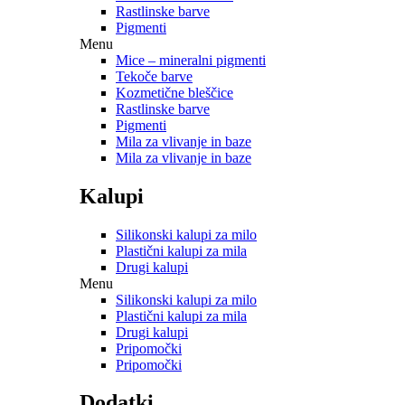
Rastlinske barve
Pigmenti
Menu
Mice – mineralni pigmenti
Tekoče barve
Kozmetične bleščice
Rastlinske barve
Pigmenti
Mila za vlivanje in baze
Mila za vlivanje in baze
Kalupi
Silikonski kalupi za milo
Plastični kalupi za mila
Drugi kalupi
Menu
Silikonski kalupi za milo
Plastični kalupi za mila
Drugi kalupi
Pripomočki
Pripomočki
Dodatki