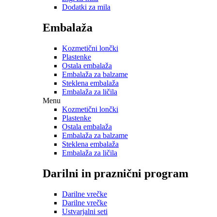
Dodatki za mila
Embalaža
Kozmetični lončki
Plastenke
Ostala embalaža
Embalaža za balzame
Steklena embalaža
Embalaža za ličila
Menu
Kozmetični lončki
Plastenke
Ostala embalaža
Embalaža za balzame
Steklena embalaža
Embalaža za ličila
Darilni in praznični program
Darilne vrečke
Darilne vrečke
Ustvarjalni seti