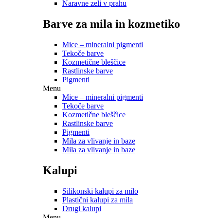
Naravne zeli v prahu
Barve za mila in kozmetiko
Mice – mineralni pigmenti
Tekoče barve
Kozmetične bleščice
Rastlinske barve
Pigmenti
Menu
Mice – mineralni pigmenti
Tekoče barve
Kozmetične bleščice
Rastlinske barve
Pigmenti
Mila za vlivanje in baze
Mila za vlivanje in baze
Kalupi
Silikonski kalupi za milo
Plastični kalupi za mila
Drugi kalupi
Menu