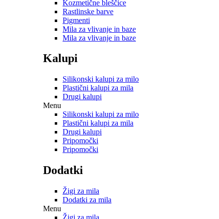
Kozmetične bleščice
Rastlinske barve
Pigmenti
Mila za vlivanje in baze
Mila za vlivanje in baze
Kalupi
Silikonski kalupi za milo
Plastični kalupi za mila
Drugi kalupi
Menu
Silikonski kalupi za milo
Plastični kalupi za mila
Drugi kalupi
Pripomočki
Pripomočki
Dodatki
Žigi za mila
Dodatki za mila
Menu
Žigi za mila