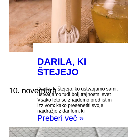
DARILA, KI
ŠTEJEJO
10. novembra
Darila, ki štejejo: ko ustvarjamo sami,
ustvarjamo tudi bolj trajnostni svet
Vsako leto se znajdemo pred istim
izzivom: kako presenetiti svoje
najdražje z darilom, ki
Preberi več »