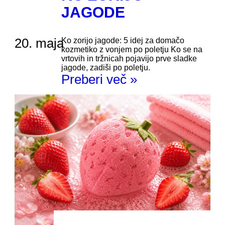
JAGODE
20. maja
Ko zorijo jagode: 5 idej za domačo
kozmetiko z vonjem po poletju Ko se na
vrtovih in tržnicah pojavijo prve sladke
jagode, zadiši po poletju.
Preberi več »