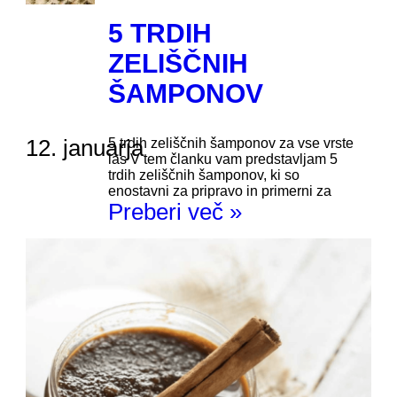
5 TRDIH
ZELIŠČNIH
ŠAMPONOV
12. januarja
5 trdih zeliščnih šamponov za vse vrste
las V tem članku vam predstavljam 5
trdih zeliščnih šamponov, ki so
enostavni za pripravo in primerni za
Preberi več »