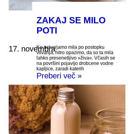
ZAKAJ SE MILO
POTI
17. novembra
Ko ustvarjamo mila po postopku
vlivanja, hitro opazimo, da so ta mila
lahko presenetljivo »živa«. Včasih se
na površini pojavijo drobcene vodne
kapljice, zaradi katerih
Preberi več »