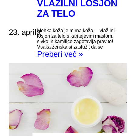
VLAŽILNI LOSJON
ZA TELO
23. aprila
Mehka koža je mirna koža – vlažilni
losjon za telo s karitejevim maslom,
sivko in kamilico zagotavlja prav to!
Vsaka ženska si zasluži, da se
Preberi več »