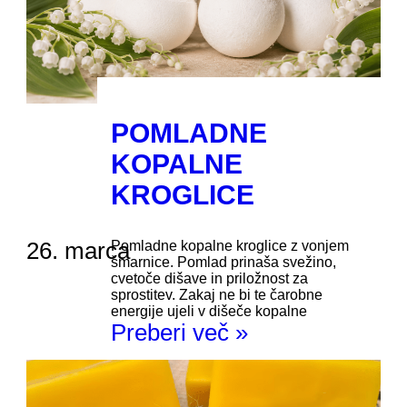
POMLADNE
KOPALNE
KROGLICE
26. marca
Pomladne kopalne kroglice z vonjem
šmarnice. Pomlad prinaša svežino,
cvetoče dišave in priložnost za
sprostitev. Zakaj ne bi te čarobne
energije ujeli v dišeče kopalne
Preberi več »