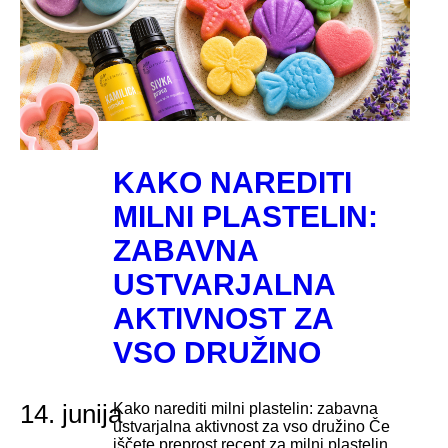
KAKO NAREDITI
MILNI PLASTELIN:
ZABAVNA
USTVARJALNA
AKTIVNOST ZA
VSO DRUŽINO
14. junija
Kako narediti milni plastelin: zabavna
ustvarjalna aktivnost za vso družino Če
iščete preprost recept za milni plastelin,