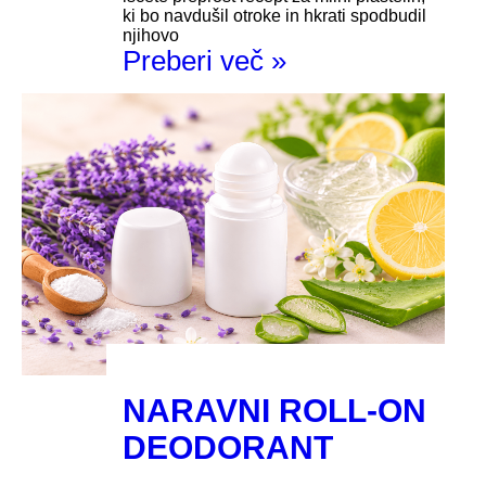
ki bo navdušil otroke in hkrati spodbudil
njihovo
Preberi več »
NARAVNI ROLL-ON
DEODORANT