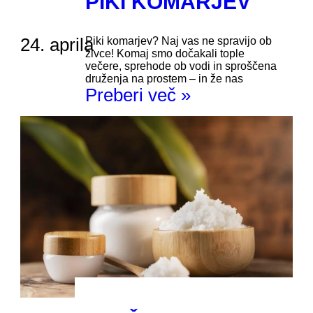
PIKI KOMARJEV
24. aprila
Piki komarjev? Naj vas ne spravijo ob
živce! Komaj smo dočakali tople
večere, sprehode ob vodi in sproščena
druženja na prostem – in že nas
Preberi več »