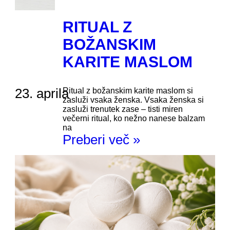
RITUAL Z
BOŽANSKIM
KARITE MASLOM
23. aprila
Ritual z božanskim karite maslom si
zasluži vsaka ženska. Vsaka ženska si
zasluži trenutek zase – tisti miren
večerni ritual, ko nežno nanese balzam
na
Preberi več »