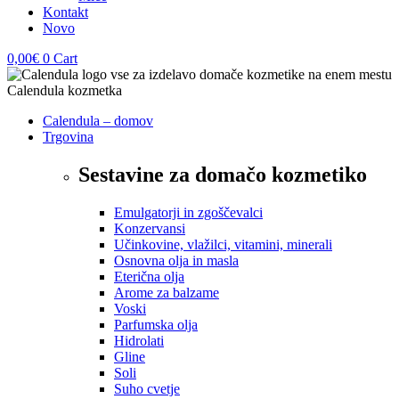
Kontakt
Novo
0,00
€
0
Cart
Calendula – domov
Trgovina
Sestavine za domačo kozmetiko
Emulgatorji in zgoščevalci
Konzervansi
Učinkovine, vlažilci, vitamini, minerali
Osnovna olja in masla
Eterična olja
Arome za balzame
Voski
Parfumska olja
Hidrolati
Gline
Soli
Suho cvetje