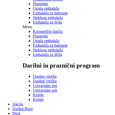
Plastenke
Ostala embalaža
Embalaža za balzame
Steklena embalaža
Embalaža za ličila
Menu
Kozmetični lončki
Plastenke
Ostala embalaža
Embalaža za balzame
Steklena embalaža
Embalaža za ličila
Darilni in praznični program
Darilne vrečke
Darilne vrečke
Ustvarjalni seti
Ustvarjalni seti
Knjige
Knjige
Akcija
Darilni Boni
Blog