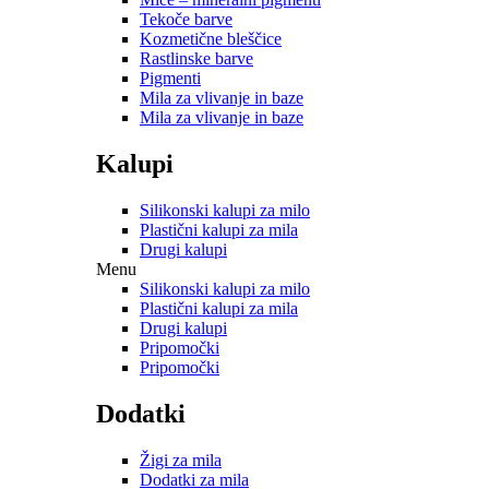
Tekoče barve
Kozmetične bleščice
Rastlinske barve
Pigmenti
Mila za vlivanje in baze
Mila za vlivanje in baze
Kalupi
Silikonski kalupi za milo
Plastični kalupi za mila
Drugi kalupi
Menu
Silikonski kalupi za milo
Plastični kalupi za mila
Drugi kalupi
Pripomočki
Pripomočki
Dodatki
Žigi za mila
Dodatki za mila