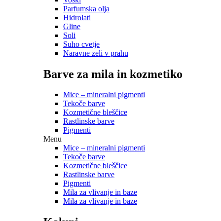
Parfumska olja
Hidrolati
Gline
Soli
Suho cvetje
Naravne zeli v prahu
Barve za mila in kozmetiko
Mice – mineralni pigmenti
Tekoče barve
Kozmetične bleščice
Rastlinske barve
Pigmenti
Menu
Mice – mineralni pigmenti
Tekoče barve
Kozmetične bleščice
Rastlinske barve
Pigmenti
Mila za vlivanje in baze
Mila za vlivanje in baze