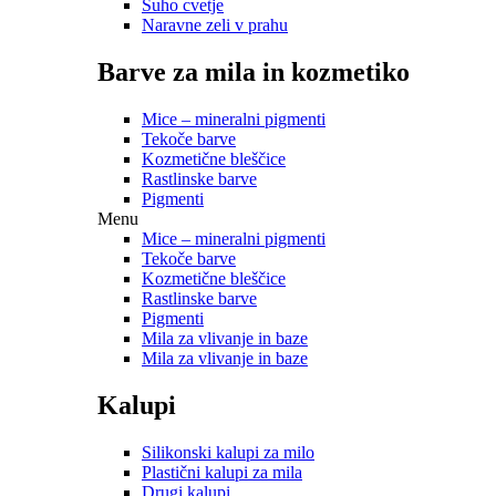
Suho cvetje
Naravne zeli v prahu
Barve za mila in kozmetiko
Mice – mineralni pigmenti
Tekoče barve
Kozmetične bleščice
Rastlinske barve
Pigmenti
Menu
Mice – mineralni pigmenti
Tekoče barve
Kozmetične bleščice
Rastlinske barve
Pigmenti
Mila za vlivanje in baze
Mila za vlivanje in baze
Kalupi
Silikonski kalupi za milo
Plastični kalupi za mila
Drugi kalupi