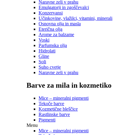
Naravne zeli v prahu
Emulgatorji in zgoščevalci
Konzervansi
Učinkovine, vlažilci, vitamini, minerali
Osnovna olja in masla
Eterična olja
Arome za balzame
Voski
Parfumska olja
Hidrolati
Gline
Soli
Suho cvetje
Naravne zeli v prahu
Barve za mila in kozmetiko
Mice – mineralni pigmenti
Tekoče barve
Kozmetične bleščice
Rastlinske barve
Pigmenti
Menu
Mice – mineralni pigmenti