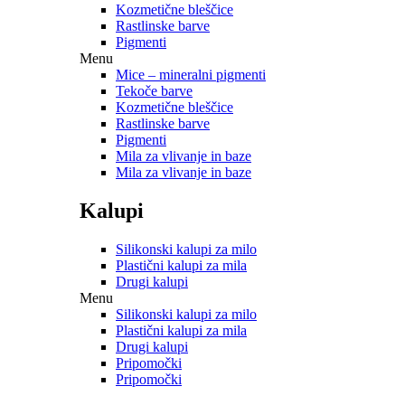
Kozmetične bleščice
Rastlinske barve
Pigmenti
Menu
Mice – mineralni pigmenti
Tekoče barve
Kozmetične bleščice
Rastlinske barve
Pigmenti
Mila za vlivanje in baze
Mila za vlivanje in baze
Kalupi
Silikonski kalupi za milo
Plastični kalupi za mila
Drugi kalupi
Menu
Silikonski kalupi za milo
Plastični kalupi za mila
Drugi kalupi
Pripomočki
Pripomočki