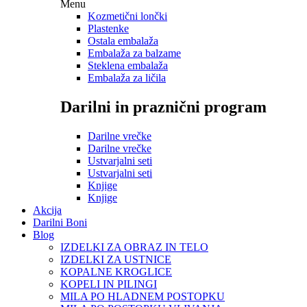
Menu
Kozmetični lončki
Plastenke
Ostala embalaža
Embalaža za balzame
Steklena embalaža
Embalaža za ličila
Darilni in praznični program
Darilne vrečke
Darilne vrečke
Ustvarjalni seti
Ustvarjalni seti
Knjige
Knjige
Akcija
Darilni Boni
Blog
IZDELKI ZA OBRAZ IN TELO
IZDELKI ZA USTNICE
KOPALNE KROGLICE
KOPELI IN PILINGI
MILA PO HLADNEM POSTOPKU