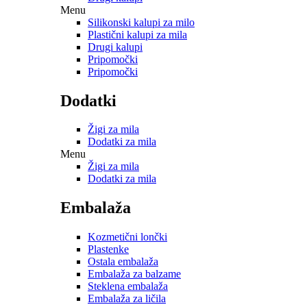
Menu
Silikonski kalupi za milo
Plastični kalupi za mila
Drugi kalupi
Pripomočki
Pripomočki
Dodatki
Žigi za mila
Dodatki za mila
Menu
Žigi za mila
Dodatki za mila
Embalaža
Kozmetični lončki
Plastenke
Ostala embalaža
Embalaža za balzame
Steklena embalaža
Embalaža za ličila