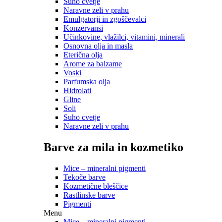
Suho cvetje
Naravne zeli v prahu
Emulgatorji in zgoščevalci
Konzervansi
Učinkovine, vlažilci, vitamini, minerali
Osnovna olja in masla
Eterična olja
Arome za balzame
Voski
Parfumska olja
Hidrolati
Gline
Soli
Suho cvetje
Naravne zeli v prahu
Barve za mila in kozmetiko
Mice – mineralni pigmenti
Tekoče barve
Kozmetične bleščice
Rastlinske barve
Pigmenti
Menu
Mice – mineralni pigmenti