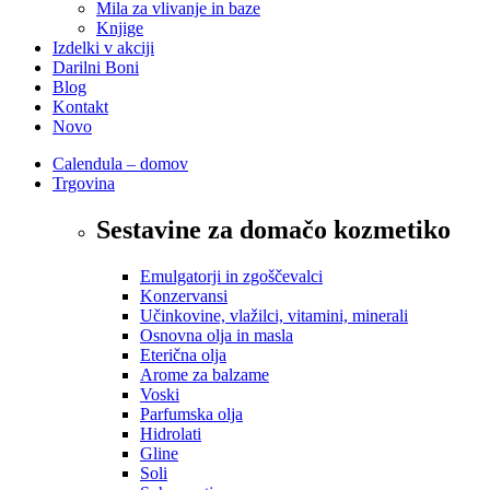
Mila za vlivanje in baze
Knjige
Izdelki v akciji
Darilni Boni
Blog
Kontakt
Novo
Calendula – domov
Trgovina
Sestavine za domačo kozmetiko
Emulgatorji in zgoščevalci
Konzervansi
Učinkovine, vlažilci, vitamini, minerali
Osnovna olja in masla
Eterična olja
Arome za balzame
Voski
Parfumska olja
Hidrolati
Gline
Soli