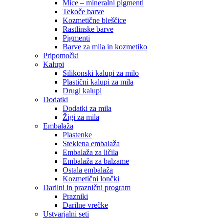
Mice – mineralni pigmenti
Tekoče barve
Kozmetične bleščice
Rastlinske barve
Pigmenti
Barve za mila in kozmetiko
Pripomočki
Kalupi
Silikonski kalupi za milo
Plastični kalupi za mila
Drugi kalupi
Dodatki
Dodatki za mila
Žigi za mila
Embalaža
Plastenke
Steklena embalaža
Embalaža za ličila
Embalaža za balzame
Ostala embalaža
Kozmetični lončki
Darilni in praznični program
Prazniki
Darilne vrečke
Ustvarjalni seti