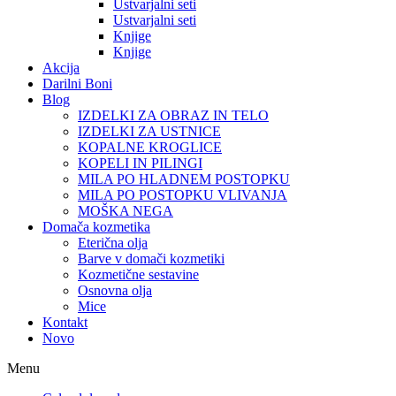
Ustvarjalni seti
Ustvarjalni seti
Knjige
Knjige
Akcija
Darilni Boni
Blog
IZDELKI ZA OBRAZ IN TELO
IZDELKI ZA USTNICE
KOPALNE KROGLICE
KOPELI IN PILINGI
MILA PO HLADNEM POSTOPKU
MILA PO POSTOPKU VLIVANJA
MOŠKA NEGA
Domača kozmetika
Eterična olja
Barve v domači kozmetiki
Kozmetične sestavine
Osnovna olja
Mice
Kontakt
Novo
Menu