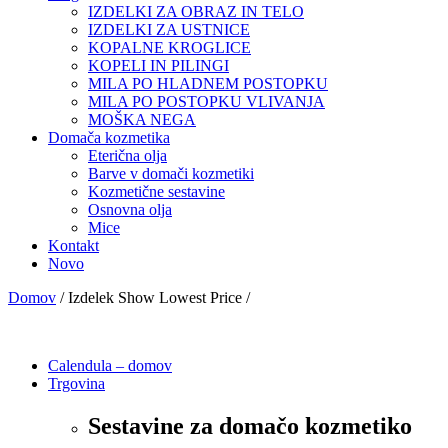
IZDELKI ZA OBRAZ IN TELO
IZDELKI ZA USTNICE
KOPALNE KROGLICE
KOPELI IN PILINGI
MILA PO HLADNEM POSTOPKU
MILA PO POSTOPKU VLIVANJA
MOŠKA NEGA
Domača kozmetika
Eterična olja
Barve v domači kozmetiki
Kozmetične sestavine
Osnovna olja
Mice
Kontakt
Novo
Domov
/ Izdelek Show Lowest Price /
Calendula – domov
Trgovina
Sestavine za domačo kozmetiko