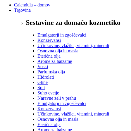
Calendula – domov
Trgovina
Sestavine za domačo kozmetiko
Emulgatorji in zgoščevalci
Konzervansi
Učinkovine, vlažilci, vitamini, minerali
Osnovna olja in masla
Eterična olja
Arome za balzame
Voski
Parfumska olja
Hidrolati
Gline
Soli
Suho cvetje
Naravne zeli v prahu
Emulgatorji in zgoščevalci
Konzervansi
Učinkovine, vlažilci, vitamini, minerali
Osnovna olja in masla
Eterična olja
Arome za balzame