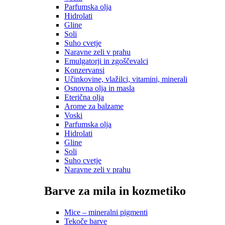
Parfumska olja
Hidrolati
Gline
Soli
Suho cvetje
Naravne zeli v prahu
Emulgatorji in zgoščevalci
Konzervansi
Učinkovine, vlažilci, vitamini, minerali
Osnovna olja in masla
Eterična olja
Arome za balzame
Voski
Parfumska olja
Hidrolati
Gline
Soli
Suho cvetje
Naravne zeli v prahu
Barve za mila in kozmetiko
Mice – mineralni pigmenti
Tekoče barve