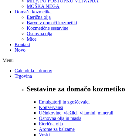
MILA PO POSTOPKU VLIVANJA
MOŠKA NEGA
Domača kozmetika
Eterična olja
Barve v domači kozmetiki
Kozmetične sestavine
Osnovna olja
Mice
Kontakt
Novo
Menu
Calendula – domov
Trgovina
Sestavine za domačo kozmetiko
Emulgatorji in zgoščevalci
Konzervansi
Učinkovine, vlažilci, vitamini, minerali
Osnovna olja in masla
Eterična olja
Arome za balzame
Voski