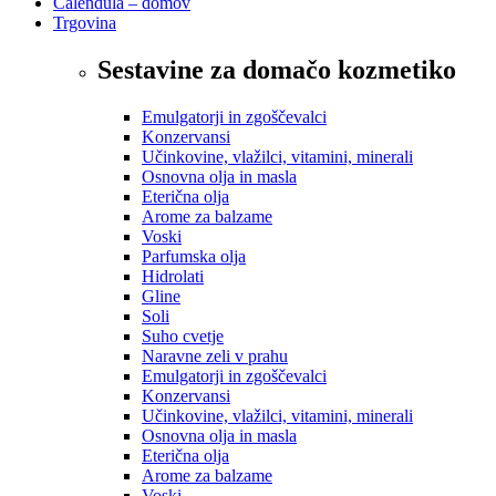
Calendula – domov
Trgovina
Sestavine za domačo kozmetiko
Emulgatorji in zgoščevalci
Konzervansi
Učinkovine, vlažilci, vitamini, minerali
Osnovna olja in masla
Eterična olja
Arome za balzame
Voski
Parfumska olja
Hidrolati
Gline
Soli
Suho cvetje
Naravne zeli v prahu
Emulgatorji in zgoščevalci
Konzervansi
Učinkovine, vlažilci, vitamini, minerali
Osnovna olja in masla
Eterična olja
Arome za balzame
Voski