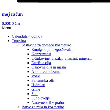
moj račun
0,00
€
0
Cart
Menu
Calendula – domov
Trgovina
Sestavine za domačo kozmetiko
Emulgatorji in zgoščevalci
Konzervansi
Učinkovine, vlažilci, vitamini, minerali
Eterična olja
Osnovna olja in masla
Arome za balzame
Voski
Parfumska olja
Hidrolati
Gline
Soli
Suho cvetje
Naravne zeli v prahu
Barve za mila in kozmetiko