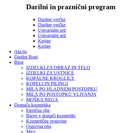
Darilni in praznični program
Darilne vrečke
Darilne vrečke
Ustvarjalni seti
Ustvarjalni seti
Knjige
Knjige
Akcija
Darilni Boni
Blog
IZDELKI ZA OBRAZ IN TELO
IZDELKI ZA USTNICE
KOPALNE KROGLICE
KOPELI IN PILINGI
MILA PO HLADNEM POSTOPKU
MILA PO POSTOPKU VLIVANJA
MOŠKA NEGA
Domača kozmetika
Eterična olja
Barve v domači kozmetiki
Kozmetične sestavine
Osnovna olja
Mice