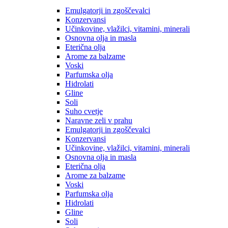
Emulgatorji in zgoščevalci
Konzervansi
Učinkovine, vlažilci, vitamini, minerali
Osnovna olja in masla
Eterična olja
Arome za balzame
Voski
Parfumska olja
Hidrolati
Gline
Soli
Suho cvetje
Naravne zeli v prahu
Emulgatorji in zgoščevalci
Konzervansi
Učinkovine, vlažilci, vitamini, minerali
Osnovna olja in masla
Eterična olja
Arome za balzame
Voski
Parfumska olja
Hidrolati
Gline
Soli