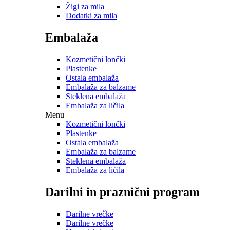
Žigi za mila
Dodatki za mila
Embalaža
Kozmetični lončki
Plastenke
Ostala embalaža
Embalaža za balzame
Steklena embalaža
Embalaža za ličila
Menu
Kozmetični lončki
Plastenke
Ostala embalaža
Embalaža za balzame
Steklena embalaža
Embalaža za ličila
Darilni in praznični program
Darilne vrečke
Darilne vrečke