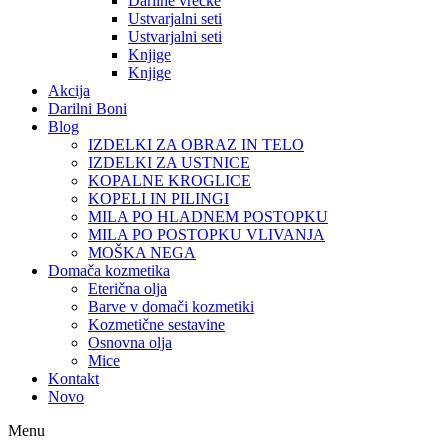
Darilne vrečke
Ustvarjalni seti
Ustvarjalni seti
Knjige
Knjige
Akcija
Darilni Boni
Blog
IZDELKI ZA OBRAZ IN TELO
IZDELKI ZA USTNICE
KOPALNE KROGLICE
KOPELI IN PILINGI
MILA PO HLADNEM POSTOPKU
MILA PO POSTOPKU VLIVANJA
MOŠKA NEGA
Domača kozmetika
Eterična olja
Barve v domači kozmetiki
Kozmetične sestavine
Osnovna olja
Mice
Kontakt
Novo
Menu