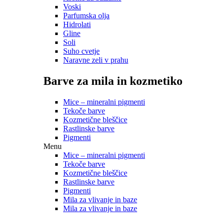
Voski
Parfumska olja
Hidrolati
Gline
Soli
Suho cvetje
Naravne zeli v prahu
Barve za mila in kozmetiko
Mice – mineralni pigmenti
Tekoče barve
Kozmetične bleščice
Rastlinske barve
Pigmenti
Menu
Mice – mineralni pigmenti
Tekoče barve
Kozmetične bleščice
Rastlinske barve
Pigmenti
Mila za vlivanje in baze
Mila za vlivanje in baze