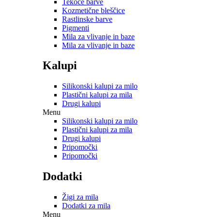
Tekoče barve
Kozmetične bleščice
Rastlinske barve
Pigmenti
Mila za vlivanje in baze
Mila za vlivanje in baze
Kalupi
Silikonski kalupi za milo
Plastični kalupi za mila
Drugi kalupi
Menu
Silikonski kalupi za milo
Plastični kalupi za mila
Drugi kalupi
Pripomočki
Pripomočki
Dodatki
Žigi za mila
Dodatki za mila
Menu