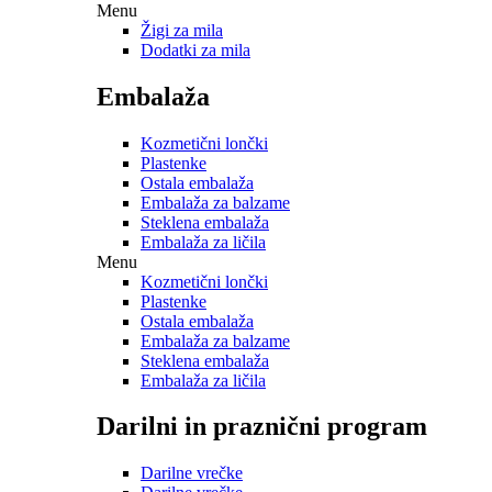
Menu
Žigi za mila
Dodatki za mila
Embalaža
Kozmetični lončki
Plastenke
Ostala embalaža
Embalaža za balzame
Steklena embalaža
Embalaža za ličila
Menu
Kozmetični lončki
Plastenke
Ostala embalaža
Embalaža za balzame
Steklena embalaža
Embalaža za ličila
Darilni in praznični program
Darilne vrečke