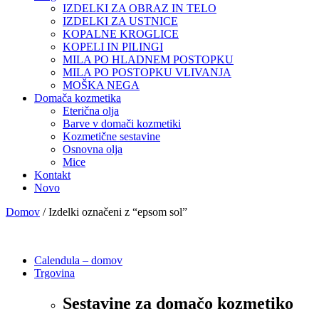
IZDELKI ZA OBRAZ IN TELO
IZDELKI ZA USTNICE
KOPALNE KROGLICE
KOPELI IN PILINGI
MILA PO HLADNEM POSTOPKU
MILA PO POSTOPKU VLIVANJA
MOŠKA NEGA
Domača kozmetika
Eterična olja
Barve v domači kozmetiki
Kozmetične sestavine
Osnovna olja
Mice
Kontakt
Novo
Domov
/ Izdelki označeni z “epsom sol”
Calendula – domov
Trgovina
Sestavine za domačo kozmetiko