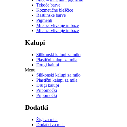
Tekoče barve
Kozmetične bleščice
Rastlinske barve
Pigmenti
Mila za vlivanje in baze
Mila za vlivanje in baze
Kalupi
Silikonski kalupi za milo
Plastični kalupi za mila
Drugi kalupi
Menu
Silikonski kalupi za milo
Plastični kalupi za mila
Drugi kalupi
Pripomočki
Pripomočki
Dodatki
Žigi za mila
Dodatki za mila