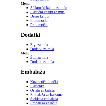
Menu
Silikonski kalupi za milo
Plastični kalupi za mila
Drugi kalupi
Pripomočki
Pripomočki
Dodatki
Žigi za mila
Dodatki za mila
Menu
Žigi za mila
Dodatki za mila
Embalaža
Kozmetični lončki
Plastenke
Ostala embalaža
Embalaža za balzame
Steklena embalaža
Embalaža za ličila