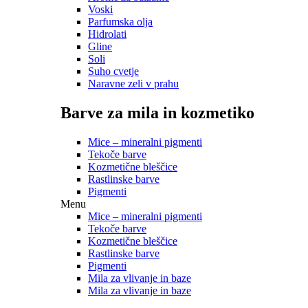
Voski
Parfumska olja
Hidrolati
Gline
Soli
Suho cvetje
Naravne zeli v prahu
Barve za mila in kozmetiko
Mice – mineralni pigmenti
Tekoče barve
Kozmetične bleščice
Rastlinske barve
Pigmenti
Menu
Mice – mineralni pigmenti
Tekoče barve
Kozmetične bleščice
Rastlinske barve
Pigmenti
Mila za vlivanje in baze
Mila za vlivanje in baze