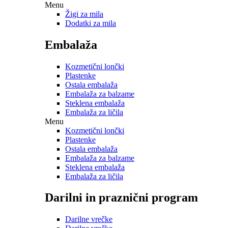
Menu
Žigi za mila
Dodatki za mila
Embalaža
Kozmetični lončki
Plastenke
Ostala embalaža
Embalaža za balzame
Steklena embalaža
Embalaža za ličila
Menu
Kozmetični lončki
Plastenke
Ostala embalaža
Embalaža za balzame
Steklena embalaža
Embalaža za ličila
Darilni in praznični program
Darilne vrečke