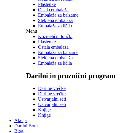
Plastenke
Ostala embalaža
Embalaža za balzame
Steklena embalaža
Embalaža za ličila
Menu
Kozmetični lončki
Plastenke
Ostala embalaža
Embalaža za balzame
Steklena embalaža
Embalaža za ličila
Darilni in praznični program
Darilne vrečke
Darilne vrečke
Ustvarjalni seti
Ustvarjalni seti
Knjige
Knjige
Akcija
Darilni Boni
Blog