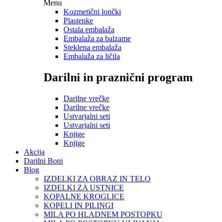
Menu
Kozmetični lončki
Plastenke
Ostala embalaža
Embalaža za balzame
Steklena embalaža
Embalaža za ličila
Darilni in praznični program
Darilne vrečke
Darilne vrečke
Ustvarjalni seti
Ustvarjalni seti
Knjige
Knjige
Akcija
Darilni Boni
Blog
IZDELKI ZA OBRAZ IN TELO
IZDELKI ZA USTNICE
KOPALNE KROGLICE
KOPELI IN PILINGI
MILA PO HLADNEM POSTOPKU