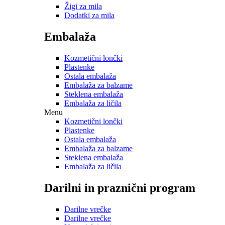
Žigi za mila
Dodatki za mila
Embalaža
Kozmetični lončki
Plastenke
Ostala embalaža
Embalaža za balzame
Steklena embalaža
Embalaža za ličila
Menu
Kozmetični lončki
Plastenke
Ostala embalaža
Embalaža za balzame
Steklena embalaža
Embalaža za ličila
Darilni in praznični program
Darilne vrečke
Darilne vrečke