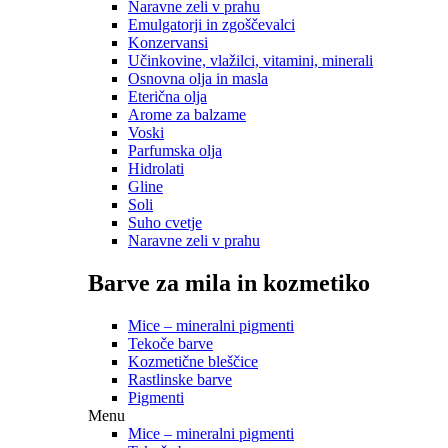
Naravne zeli v prahu
Emulgatorji in zgoščevalci
Konzervansi
Učinkovine, vlažilci, vitamini, minerali
Osnovna olja in masla
Eterična olja
Arome za balzame
Voski
Parfumska olja
Hidrolati
Gline
Soli
Suho cvetje
Naravne zeli v prahu
Barve za mila in kozmetiko
Mice – mineralni pigmenti
Tekoče barve
Kozmetične bleščice
Rastlinske barve
Pigmenti
Menu
Mice – mineralni pigmenti