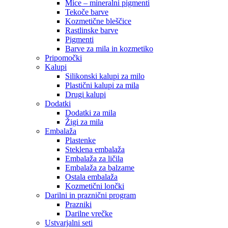
Mice – mineralni pigmenti
Tekoče barve
Kozmetične bleščice
Rastlinske barve
Pigmenti
Barve za mila in kozmetiko
Pripomočki
Kalupi
Silikonski kalupi za milo
Plastični kalupi za mila
Drugi kalupi
Dodatki
Dodatki za mila
Žigi za mila
Embalaža
Plastenke
Steklena embalaža
Embalaža za ličila
Embalaža za balzame
Ostala embalaža
Kozmetični lončki
Darilni in praznični program
Prazniki
Darilne vrečke
Ustvarjalni seti