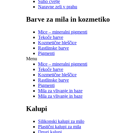
Suho cvetje
Naravne zeli v prahu
Barve za mila in kozmetiko
Mice – mineralni pigmenti
Tekoče barve
Kozmetične bleščice
Rastlinske barve
Pigmenti
Menu
Mice – mineralni pigmenti
Tekoče barve
Kozmetične bleščice
Rastlinske barve
Pigmenti
Mila za vlivanje in baze
Mila za vlivanje in baze
Kalupi
Silikonski kalupi za milo
Plastični kalupi za mila
Drugi kalupi