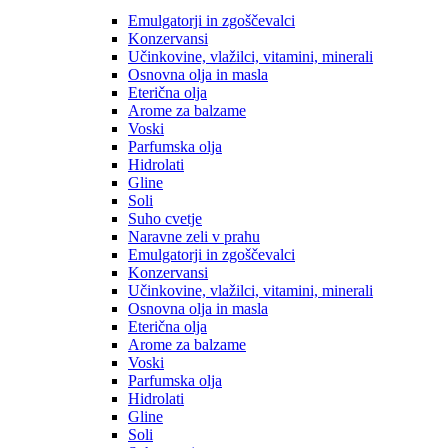
Emulgatorji in zgoščevalci
Konzervansi
Učinkovine, vlažilci, vitamini, minerali
Osnovna olja in masla
Eterična olja
Arome za balzame
Voski
Parfumska olja
Hidrolati
Gline
Soli
Suho cvetje
Naravne zeli v prahu
Emulgatorji in zgoščevalci
Konzervansi
Učinkovine, vlažilci, vitamini, minerali
Osnovna olja in masla
Eterična olja
Arome za balzame
Voski
Parfumska olja
Hidrolati
Gline
Soli