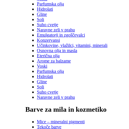
Parfumska olja
Hidrolati
Gline
Soli
Suho cvetje
Naravne zeli v prahu
Emulgatorji in zgoščevalci
Konzervansi
Učinkovine, vlažilci, vitamini, minerali
Osnovna olja in masla
Eterična olja
Arome za balzame
Voski
Parfumska olja
Hidrolati
Gline
Soli
Suho cvetje
Naravne zeli v prahu
Barve za mila in kozmetiko
Mice – mineralni pigmenti
Tekoče barve