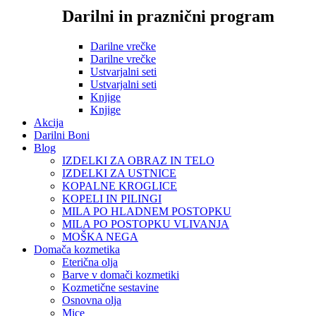
Darilni in praznični program
Darilne vrečke
Darilne vrečke
Ustvarjalni seti
Ustvarjalni seti
Knjige
Knjige
Akcija
Darilni Boni
Blog
IZDELKI ZA OBRAZ IN TELO
IZDELKI ZA USTNICE
KOPALNE KROGLICE
KOPELI IN PILINGI
MILA PO HLADNEM POSTOPKU
MILA PO POSTOPKU VLIVANJA
MOŠKA NEGA
Domača kozmetika
Eterična olja
Barve v domači kozmetiki
Kozmetične sestavine
Osnovna olja
Mice