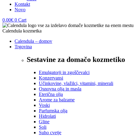
Kontakt
Novo
0,00
€
0
Cart
Calendula – domov
Trgovina
Sestavine za domačo kozmetiko
Emulgatorji in zgoščevalci
Konzervansi
Učinkovine, vlažilci, vitamini, minerali
Osnovna olja in masla
Eterična olja
Arome za balzame
Voski
Parfumska olja
Hidrolati
Gline
Soli
Suho cvetje