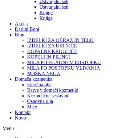
Ustvarjalni seti
Ustvarjalni seti
Knjige
Knjige
Akcija
Darilni Boni
Blog
IZDELKI ZA OBRAZ IN TELO
IZDELKI ZA USTNICE
KOPALNE KROGLICE
KOPELI IN PILINGI
MILA PO HLADNEM POSTOPKU
MILA PO POSTOPKU VLIVANJA
MOŠKA NEGA
Domača kozmetika
Eterična olja
Barve v domači kozmetiki
Kozmetične sestavine
Osnovna olja
Mice
Kontakt
Novo
Menu