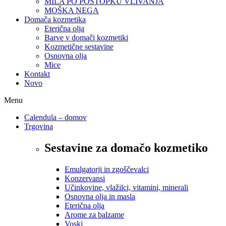
MILA PO POSTOPKU VLIVANJA
MOŠKA NEGA
Domača kozmetika
Eterična olja
Barve v domači kozmetiki
Kozmetične sestavine
Osnovna olja
Mice
Kontakt
Novo
Menu
Calendula – domov
Trgovina
Sestavine za domačo kozmetiko
Emulgatorji in zgoščevalci
Konzervansi
Učinkovine, vlažilci, vitamini, minerali
Osnovna olja in masla
Eterična olja
Arome za balzame
Voski