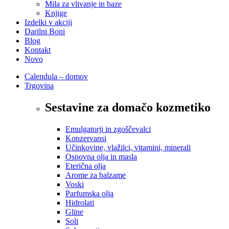
Mila za vlivanje in baze
Knjige
Izdelki v akciji
Darilni Boni
Blog
Kontakt
Novo
Calendula – domov
Trgovina
Sestavine za domačo kozmetiko
Emulgatorji in zgoščevalci
Konzervansi
Učinkovine, vlažilci, vitamini, minerali
Osnovna olja in masla
Eterična olja
Arome za balzame
Voski
Parfumska olja
Hidrolati
Gline
Soli