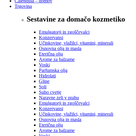
Calendula – domov
Trgovina
Sestavine za domačo kozmetiko
Emulgatorji in zgoščevalci
Konzervansi
Učinkovine, vlažilci, vitamini, minerali
Osnovna olja in masla
Eterična olja
Arome za balzame
Voski
Parfumska olja
Hidrolati
Gline
Soli
Suho cvetje
Naravne zeli v prahu
Emulgatorji in zgoščevalci
Konzervansi
Učinkovine, vlažilci, vitamini, minerali
Osnovna olja in masla
Eterična olja
Arome za balzame
Voski