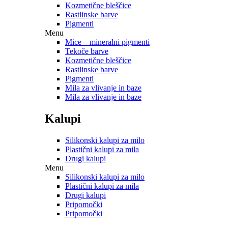
Kozmetične bleščice
Rastlinske barve
Pigmenti
Menu
Mice – mineralni pigmenti
Tekoče barve
Kozmetične bleščice
Rastlinske barve
Pigmenti
Mila za vlivanje in baze
Mila za vlivanje in baze
Kalupi
Silikonski kalupi za milo
Plastični kalupi za mila
Drugi kalupi
Menu
Silikonski kalupi za milo
Plastični kalupi za mila
Drugi kalupi
Pripomočki
Pripomočki