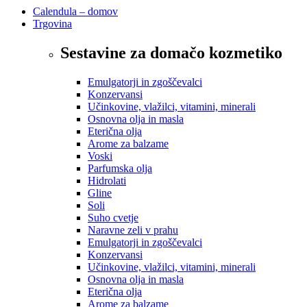
Calendula – domov
Trgovina
Sestavine za domačo kozmetiko
Emulgatorji in zgoščevalci
Konzervansi
Učinkovine, vlažilci, vitamini, minerali
Osnovna olja in masla
Eterična olja
Arome za balzame
Voski
Parfumska olja
Hidrolati
Gline
Soli
Suho cvetje
Naravne zeli v prahu
Emulgatorji in zgoščevalci
Konzervansi
Učinkovine, vlažilci, vitamini, minerali
Osnovna olja in masla
Eterična olja
Arome za balzame