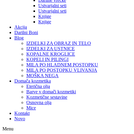
Darilne vrečke
Ustvarjalni seti
Ustvarjalni seti
Knjige
Knjige
Akcija
Darilni Boni
Blog
IZDELKI ZA OBRAZ IN TELO
IZDELKI ZA USTNICE
KOPALNE KROGLICE
KOPELI IN PILINGI
MILA PO HLADNEM POSTOPKU
MILA PO POSTOPKU VLIVANJA
MOŠKA NEGA
Domača kozmetika
Eterična olja
Barve v domači kozmetiki
Kozmetične sestavine
Osnovna olja
Mice
Kontakt
Novo
Menu