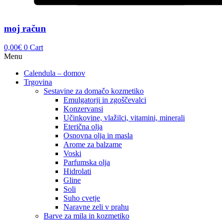
moj račun
0,00
€
0
Cart
Menu
Calendula – domov
Trgovina
Sestavine za domačo kozmetiko
Emulgatorji in zgoščevalci
Konzervansi
Učinkovine, vlažilci, vitamini, minerali
Eterična olja
Osnovna olja in masla
Arome za balzame
Voski
Parfumska olja
Hidrolati
Gline
Soli
Suho cvetje
Naravne zeli v prahu
Barve za mila in kozmetiko