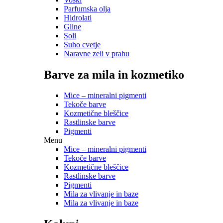
Parfumska olja
Hidrolati
Gline
Soli
Suho cvetje
Naravne zeli v prahu
Barve za mila in kozmetiko
Mice – mineralni pigmenti
Tekoče barve
Kozmetične bleščice
Rastlinske barve
Pigmenti
Menu
Mice – mineralni pigmenti
Tekoče barve
Kozmetične bleščice
Rastlinske barve
Pigmenti
Mila za vlivanje in baze
Mila za vlivanje in baze