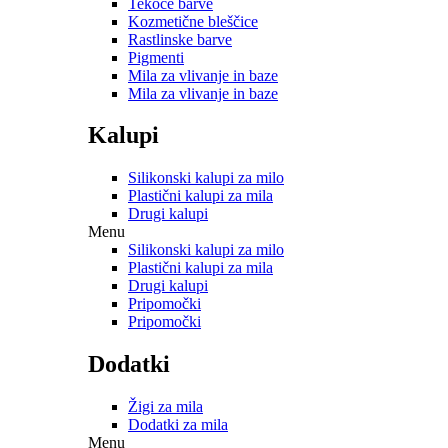
Tekoče barve
Kozmetične bleščice
Rastlinske barve
Pigmenti
Mila za vlivanje in baze
Mila za vlivanje in baze
Kalupi
Silikonski kalupi za milo
Plastični kalupi za mila
Drugi kalupi
Menu
Silikonski kalupi za milo
Plastični kalupi za mila
Drugi kalupi
Pripomočki
Pripomočki
Dodatki
Žigi za mila
Dodatki za mila
Menu