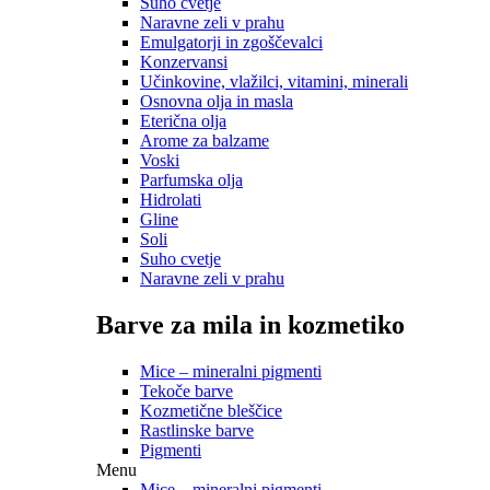
Suho cvetje
Naravne zeli v prahu
Emulgatorji in zgoščevalci
Konzervansi
Učinkovine, vlažilci, vitamini, minerali
Osnovna olja in masla
Eterična olja
Arome za balzame
Voski
Parfumska olja
Hidrolati
Gline
Soli
Suho cvetje
Naravne zeli v prahu
Barve za mila in kozmetiko
Mice – mineralni pigmenti
Tekoče barve
Kozmetične bleščice
Rastlinske barve
Pigmenti
Menu
Mice – mineralni pigmenti