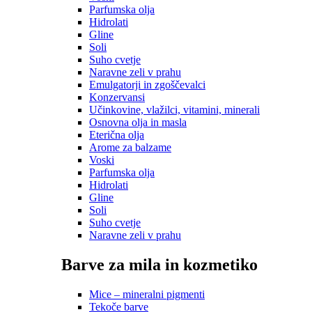
Parfumska olja
Hidrolati
Gline
Soli
Suho cvetje
Naravne zeli v prahu
Emulgatorji in zgoščevalci
Konzervansi
Učinkovine, vlažilci, vitamini, minerali
Osnovna olja in masla
Eterična olja
Arome za balzame
Voski
Parfumska olja
Hidrolati
Gline
Soli
Suho cvetje
Naravne zeli v prahu
Barve za mila in kozmetiko
Mice – mineralni pigmenti
Tekoče barve