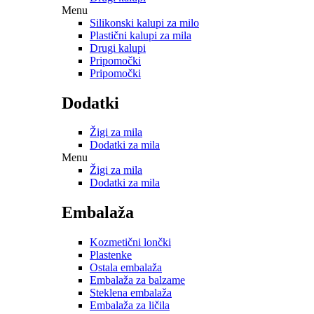
Menu
Silikonski kalupi za milo
Plastični kalupi za mila
Drugi kalupi
Pripomočki
Pripomočki
Dodatki
Žigi za mila
Dodatki za mila
Menu
Žigi za mila
Dodatki za mila
Embalaža
Kozmetični lončki
Plastenke
Ostala embalaža
Embalaža za balzame
Steklena embalaža
Embalaža za ličila