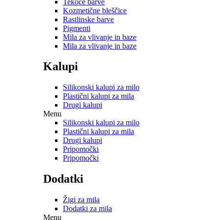
Tekoče barve
Kozmetične bleščice
Rastlinske barve
Pigmenti
Mila za vlivanje in baze
Mila za vlivanje in baze
Kalupi
Silikonski kalupi za milo
Plastični kalupi za mila
Drugi kalupi
Menu
Silikonski kalupi za milo
Plastični kalupi za mila
Drugi kalupi
Pripomočki
Pripomočki
Dodatki
Žigi za mila
Dodatki za mila
Menu