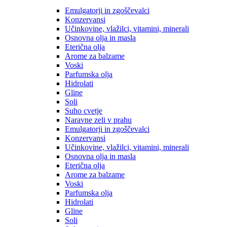
Emulgatorji in zgoščevalci
Konzervansi
Učinkovine, vlažilci, vitamini, minerali
Osnovna olja in masla
Eterična olja
Arome za balzame
Voski
Parfumska olja
Hidrolati
Gline
Soli
Suho cvetje
Naravne zeli v prahu
Emulgatorji in zgoščevalci
Konzervansi
Učinkovine, vlažilci, vitamini, minerali
Osnovna olja in masla
Eterična olja
Arome za balzame
Voski
Parfumska olja
Hidrolati
Gline
Soli