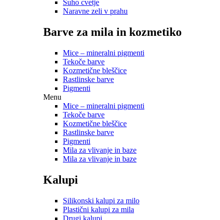
Suho cvetje
Naravne zeli v prahu
Barve za mila in kozmetiko
Mice – mineralni pigmenti
Tekoče barve
Kozmetične bleščice
Rastlinske barve
Pigmenti
Menu
Mice – mineralni pigmenti
Tekoče barve
Kozmetične bleščice
Rastlinske barve
Pigmenti
Mila za vlivanje in baze
Mila za vlivanje in baze
Kalupi
Silikonski kalupi za milo
Plastični kalupi za mila
Drugi kalupi