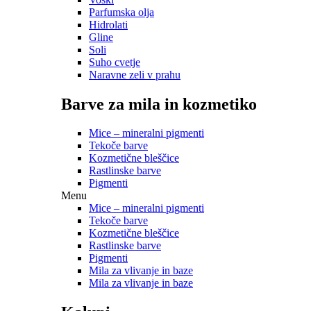
Parfumska olja
Hidrolati
Gline
Soli
Suho cvetje
Naravne zeli v prahu
Barve za mila in kozmetiko
Mice – mineralni pigmenti
Tekoče barve
Kozmetične bleščice
Rastlinske barve
Pigmenti
Menu
Mice – mineralni pigmenti
Tekoče barve
Kozmetične bleščice
Rastlinske barve
Pigmenti
Mila za vlivanje in baze
Mila za vlivanje in baze