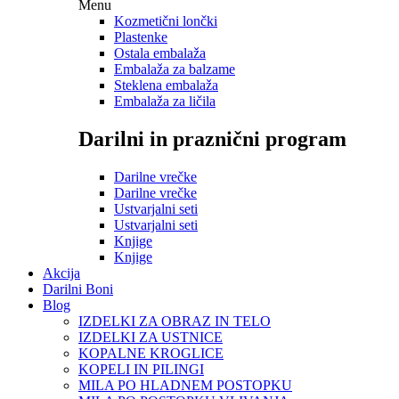
Menu
Kozmetični lončki
Plastenke
Ostala embalaža
Embalaža za balzame
Steklena embalaža
Embalaža za ličila
Darilni in praznični program
Darilne vrečke
Darilne vrečke
Ustvarjalni seti
Ustvarjalni seti
Knjige
Knjige
Akcija
Darilni Boni
Blog
IZDELKI ZA OBRAZ IN TELO
IZDELKI ZA USTNICE
KOPALNE KROGLICE
KOPELI IN PILINGI
MILA PO HLADNEM POSTOPKU