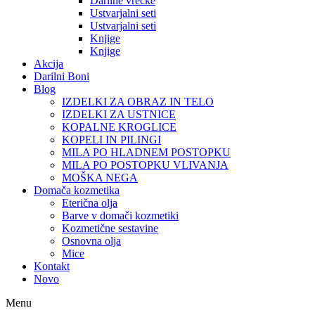
Darilne vrečke
Ustvarjalni seti
Ustvarjalni seti
Knjige
Knjige
Akcija
Darilni Boni
Blog
IZDELKI ZA OBRAZ IN TELO
IZDELKI ZA USTNICE
KOPALNE KROGLICE
KOPELI IN PILINGI
MILA PO HLADNEM POSTOPKU
MILA PO POSTOPKU VLIVANJA
MOŠKA NEGA
Domača kozmetika
Eterična olja
Barve v domači kozmetiki
Kozmetične sestavine
Osnovna olja
Mice
Kontakt
Novo
Menu