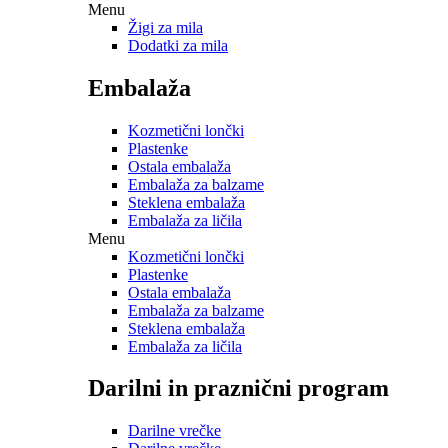
Menu
Žigi za mila
Dodatki za mila
Embalaža
Kozmetični lončki
Plastenke
Ostala embalaža
Embalaža za balzame
Steklena embalaža
Embalaža za ličila
Menu
Kozmetični lončki
Plastenke
Ostala embalaža
Embalaža za balzame
Steklena embalaža
Embalaža za ličila
Darilni in praznični program
Darilne vrečke