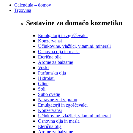
Calendula – domov
Trgovina
Sestavine za domačo kozmetiko
Emulgatorji in zgoščevalci
Konzervansi
Učinkovine, vlažilci, vitamini, minerali
Osnovna olja in masla
Eterična olja
Arome za balzame
Voski
Parfumska olja
Hidrolati
Gline
Soli
Suho cvetje
Naravne zeli v prahu
Emulgatorji in zgoščevalci
Konzervansi
Učinkovine, vlažilci, vitamini, minerali
Osnovna olja in masla
Eterična olja
Arome za balzame