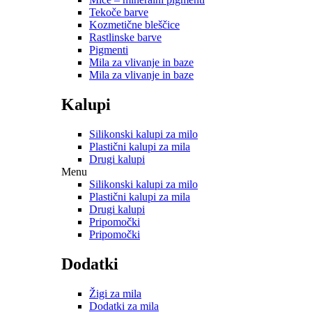
Tekoče barve
Kozmetične bleščice
Rastlinske barve
Pigmenti
Mila za vlivanje in baze
Mila za vlivanje in baze
Kalupi
Silikonski kalupi za milo
Plastični kalupi za mila
Drugi kalupi
Menu
Silikonski kalupi za milo
Plastični kalupi za mila
Drugi kalupi
Pripomočki
Pripomočki
Dodatki
Žigi za mila
Dodatki za mila