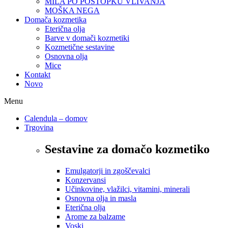
MILA PO POSTOPKU VLIVANJA
MOŠKA NEGA
Domača kozmetika
Eterična olja
Barve v domači kozmetiki
Kozmetične sestavine
Osnovna olja
Mice
Kontakt
Novo
Menu
Calendula – domov
Trgovina
Sestavine za domačo kozmetiko
Emulgatorji in zgoščevalci
Konzervansi
Učinkovine, vlažilci, vitamini, minerali
Osnovna olja in masla
Eterična olja
Arome za balzame
Voski