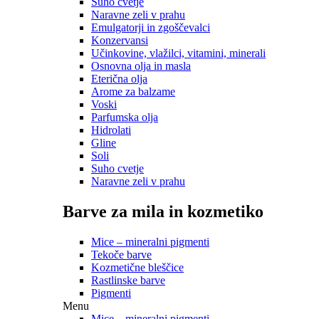
Suho cvetje
Naravne zeli v prahu
Emulgatorji in zgoščevalci
Konzervansi
Učinkovine, vlažilci, vitamini, minerali
Osnovna olja in masla
Eterična olja
Arome za balzame
Voski
Parfumska olja
Hidrolati
Gline
Soli
Suho cvetje
Naravne zeli v prahu
Barve za mila in kozmetiko
Mice – mineralni pigmenti
Tekoče barve
Kozmetične bleščice
Rastlinske barve
Pigmenti
Menu
Mice – mineralni pigmenti