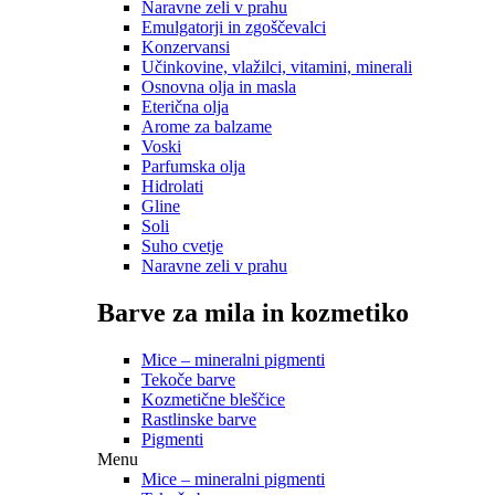
Naravne zeli v prahu
Emulgatorji in zgoščevalci
Konzervansi
Učinkovine, vlažilci, vitamini, minerali
Osnovna olja in masla
Eterična olja
Arome za balzame
Voski
Parfumska olja
Hidrolati
Gline
Soli
Suho cvetje
Naravne zeli v prahu
Barve za mila in kozmetiko
Mice – mineralni pigmenti
Tekoče barve
Kozmetične bleščice
Rastlinske barve
Pigmenti
Menu
Mice – mineralni pigmenti