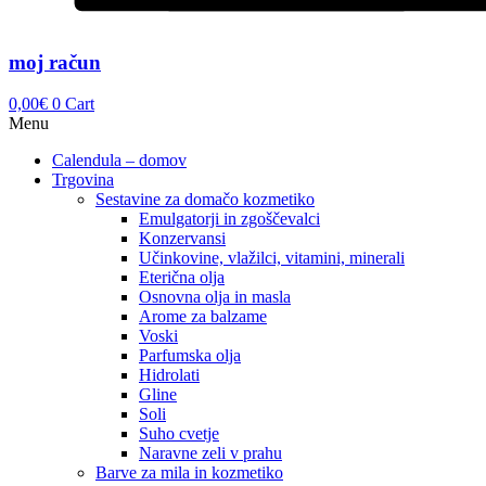
moj račun
0,00
€
0
Cart
Menu
Calendula – domov
Trgovina
Sestavine za domačo kozmetiko
Emulgatorji in zgoščevalci
Konzervansi
Učinkovine, vlažilci, vitamini, minerali
Eterična olja
Osnovna olja in masla
Arome za balzame
Voski
Parfumska olja
Hidrolati
Gline
Soli
Suho cvetje
Naravne zeli v prahu
Barve za mila in kozmetiko