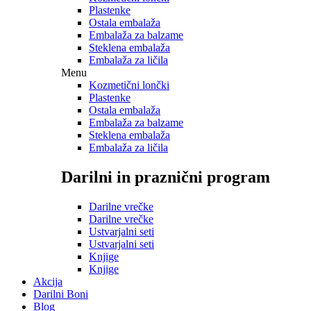
Plastenke
Ostala embalaža
Embalaža za balzame
Steklena embalaža
Embalaža za ličila
Menu
Kozmetični lončki
Plastenke
Ostala embalaža
Embalaža za balzame
Steklena embalaža
Embalaža za ličila
Darilni in praznični program
Darilne vrečke
Darilne vrečke
Ustvarjalni seti
Ustvarjalni seti
Knjige
Knjige
Akcija
Darilni Boni
Blog