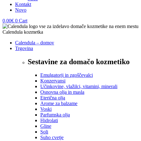
Kontakt
Novo
0,00
€
0
Cart
Calendula – domov
Trgovina
Sestavine za domačo kozmetiko
Emulgatorji in zgoščevalci
Konzervansi
Učinkovine, vlažilci, vitamini, minerali
Osnovna olja in masla
Eterična olja
Arome za balzame
Voski
Parfumska olja
Hidrolati
Gline
Soli
Suho cvetje