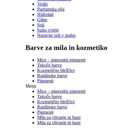
Voski
Parfumska olja
Hidrolati
Gline
Soli
Suho cvetje
Naravne zeli v prahu
Barve za mila in kozmetiko
Mice – mineralni pigmenti
Tekoče barve
Kozmetične bleščice
Rastlinske barve
Pigmenti
Menu
Mice – mineralni pigmenti
Tekoče barve
Kozmetične bleščice
Rastlinske barve
Pigmenti
Mila za vlivanje in baze
Mila za vlivanje in baze