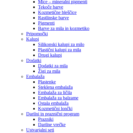
Mice – mineralni pigmenti
Tekoče barve
Kozmetične bleščice
Rastlinske barve
Pigmenti
Barve za mila in kozmetiko
Pripomočki
Kalupi
Silikonski kalupi za milo
Plastični kalupi za mila
Drugi kalupi
Dodatki
Dodatki za mila
Žigi za mila
Embalaža
Plastenke
Steklena embalaža
Embalaža za ličila
Embalaža za balzame
Ostala embalaža
Kozmetični lončki
Darilni in praznični program
Prazniki
Darilne vrečke
Ustvarjalni seti