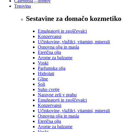
Calendula – domov
Trgovina
Sestavine za domačo kozmetiko
Emulgatorji in zgoščevalci
Konzervansi
Učinkovine, vlažilci, vitamini, minerali
Osnovna olja in masla
Eterična olja
Arome za balzame
Voski
Parfumska olja
Hidrolati
Gline
Soli
Suho cvetje
Naravne zeli v prahu
Emulgatorji in zgoščevalci
Konzervansi
Učinkovine, vlažilci, vitamini, minerali
Osnovna olja in masla
Eterična olja
Arome za balzame
Voski