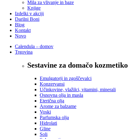
Mila za vlivanje in baze
Knjige
Izdelki v akciji
Darilni Boni
Blog
Kontakt
Novo
Calendula – domov
Trgovina
Sestavine za domačo kozmetiko
Emulgatorji in zgoščevalci
Konzervansi
Učinkovine, vlažilci, vitamini, minerali
Osnovna olja in masla
Eterična olja
Arome za balzame
Voski
Parfumska olja
Hidrolati
Gline
Soli