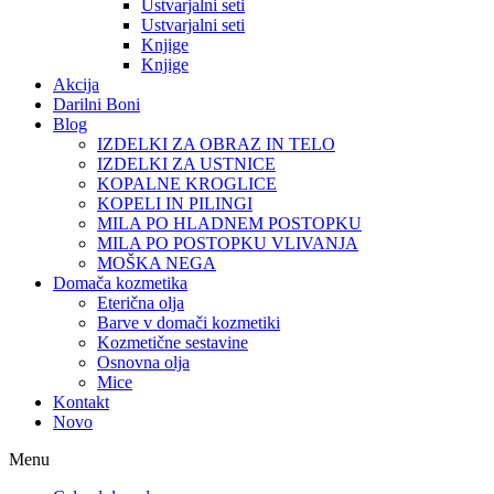
Ustvarjalni seti
Ustvarjalni seti
Knjige
Knjige
Akcija
Darilni Boni
Blog
IZDELKI ZA OBRAZ IN TELO
IZDELKI ZA USTNICE
KOPALNE KROGLICE
KOPELI IN PILINGI
MILA PO HLADNEM POSTOPKU
MILA PO POSTOPKU VLIVANJA
MOŠKA NEGA
Domača kozmetika
Eterična olja
Barve v domači kozmetiki
Kozmetične sestavine
Osnovna olja
Mice
Kontakt
Novo
Menu