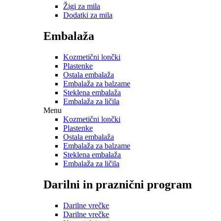
Žigi za mila
Dodatki za mila
Embalaža
Kozmetični lončki
Plastenke
Ostala embalaža
Embalaža za balzame
Steklena embalaža
Embalaža za ličila
Menu
Kozmetični lončki
Plastenke
Ostala embalaža
Embalaža za balzame
Steklena embalaža
Embalaža za ličila
Darilni in praznični program
Darilne vrečke
Darilne vrečke