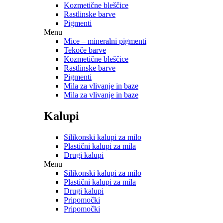
Kozmetične bleščice
Rastlinske barve
Pigmenti
Menu
Mice – mineralni pigmenti
Tekoče barve
Kozmetične bleščice
Rastlinske barve
Pigmenti
Mila za vlivanje in baze
Mila za vlivanje in baze
Kalupi
Silikonski kalupi za milo
Plastični kalupi za mila
Drugi kalupi
Menu
Silikonski kalupi za milo
Plastični kalupi za mila
Drugi kalupi
Pripomočki
Pripomočki