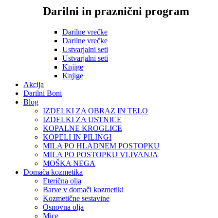
Darilni in praznični program
Darilne vrečke
Darilne vrečke
Ustvarjalni seti
Ustvarjalni seti
Knjige
Knjige
Akcija
Darilni Boni
Blog
IZDELKI ZA OBRAZ IN TELO
IZDELKI ZA USTNICE
KOPALNE KROGLICE
KOPELI IN PILINGI
MILA PO HLADNEM POSTOPKU
MILA PO POSTOPKU VLIVANJA
MOŠKA NEGA
Domača kozmetika
Eterična olja
Barve v domači kozmetiki
Kozmetične sestavine
Osnovna olja
Mice