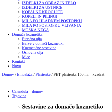
IZDELKI ZA OBRAZ IN TELO
IZDELKI ZA USTNICE
KOPALNE KROGLICE
KOPELI IN PILINGI
MILA PO HLADNEM POSTOPKU
MILA PO POSTOPKU VLIVANJA
MOŠKA NEGA
Domača kozmetika
Eterična olja
Barve v domači kozmetiki
Kozmetične sestavine
Osnovna olja
Mice
Kontakt
Novo
Domov
/
Embalaža
/
Plastenke
/ PET plastenka 150 ml – kvadrat
Calendula – domov
Trgovina
Sestavine za domačo kozmetiko